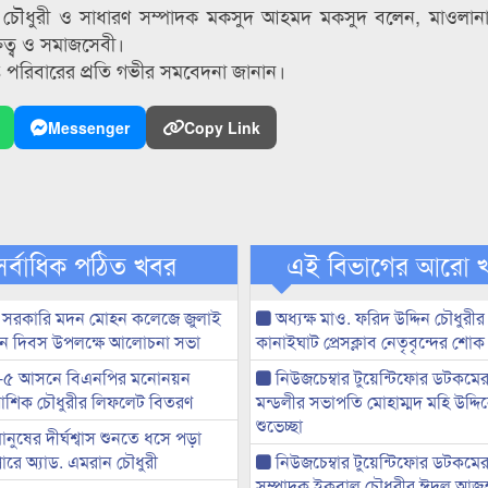
িত চৌধুরী ও সাধারণ সম্পাদক মকসুদ আহমদ মকসুদ বলেন, মাওলানা 
্তিত্ব ও সমাজসেবী।
ত পরিবারের প্রতি গভীর সমবেদনা জানান।
Messenger
Copy Link
সর্বাধিক পঠিত খবর
এই বিভাগের আরো 
 সরকারি মদন মোহন কলেজে জুলাই
অধ্যক্ষ মাও. ফরিদ উদ্দিন চৌধুরীর 
্থান দিবস উপলক্ষে আলোচনা সভা
কানাইঘাট প্রেসক্লাব নেতৃবৃন্দের শোক
-৫ আসনে বিএনপির মনোনয়ন
নিউজচেম্বার টুয়েন্টিফোর ডটকমে
ী আশিক চৌধুরীর লিফলেট বিতরণ
মন্ডলীর সভাপতি মোহাম্মদ মহি উদ্দ
শুভেচ্ছা
মানুষের দীর্ঘশ্বাস শুনতে ধসে পড়া
ারে অ্যাড. এমরান চৌধুরী
নিউজচেম্বার টুয়েন্টিফোর ডটকমের 
সম্পাদক ইকবাল চৌধুরীর ঈদুল আজ