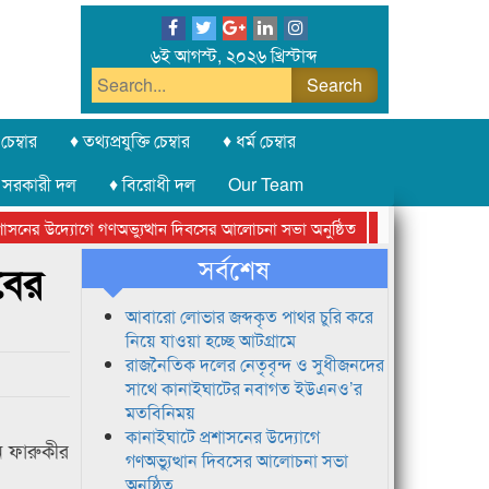
৬ই আগস্ট, ২০২৬ খ্রিস্টাব্দ
চেম্বার
♦ তথ্যপ্রযুক্তি চেম্বার
♦ ধর্ম চেম্বার
 সরকারী দল
♦ বিরোধী দল
Our Team
নের উদ্যোগে গণঅভ্যুত্থান দিবসের আলোচনা সভা অনুষ্ঠিত
সিলেট অনলাইন প্রেস
সর্বশেষ
বের
আবারো লোভার জব্দকৃত পাথর চুরি করে
নিয়ে যাওয়া হচ্ছে আটগ্রামে
রাজনৈতিক দলের নেতৃবৃন্দ ও সুধীজনদের
সাথে কানাইঘাটের নবাগত ইউএনও’র
মতবিনিময়
কানাইঘাটে প্রশাসনের উদ্যোগে
ন ফারুকীর
গণঅভ্যুত্থান দিবসের আলোচনা সভা
অনুষ্ঠিত