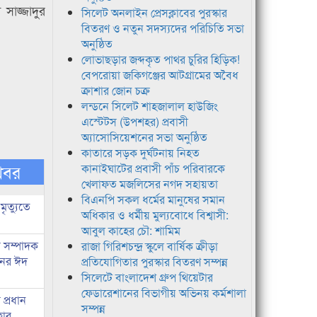
সাজ্জাদুর
সিলেট অনলাইন প্রেসক্লাবের পুরস্কার
বিতরণ ও নতুন সদস্যদের পরিচিতি সভা
অনুষ্ঠিত
লোভাছড়ার জব্দকৃত পাথর চুরির হিড়িক!
বেপরোয়া জকিগঞ্জের আটগ্রামের অবৈধ
ক্রাশার জোন চক্র
লন্ডনে সিলেট শাহজালাল হাউজিং
এস্টেটস (উপশহর) প্রবাসী
অ্যাসোসিয়েশনের সভা অনুষ্ঠিত
কাতারে সড়ক দুর্ঘটনায় নিহত
খবর
কানাইঘাটের প্রবাসী পাঁচ পরিবারকে
খেলাফত মজলিসের নগদ সহায়তা
বিএনপি সকল ধর্মের মানুষের সমান
মৃত্যুতে
অধিকার ও ধর্মীয় মুল্যবোধে বিশ্বাসী:
আবুল কাহের চৌ: শামিম
র সম্পাদক
রাজা গিরিশচন্দ্র স্কুলে বার্ষিক ক্রীড়া
িনের ঈদ
প্রতিযোগিতার পুরস্কার বিতরণ সম্পন্ন
সিলেটে বাংলাদেশ গ্রুপ থিয়েটার
ফেডারেশানের বিভাগীয় অভিনয় কর্মশালা
প্রধান
সম্পন্ন
হার