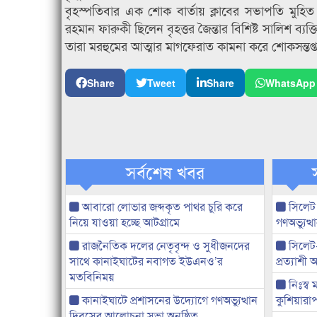
বৃহস্পতিবার এক শোক বার্তায় ক্লাবের সভাপতি মুহ
রহমান ফারুকী ছিলেন বৃহত্তর জৈন্তার বিশিষ্ট সালিশ ব্যক
তারা মরহুমের আত্মার মাগফেরাত কামনা করে শোকসন্তপ্
Share
Tweet
Share
WhatsApp
সর্বশেষ খবর
আবারো লোভার জব্দকৃত পাথর চুরি করে
সিলেট
নিয়ে যাওয়া হচ্ছে আটগ্রামে
গণঅভ্যুত
রাজনৈতিক দলের নেতৃবৃন্দ ও সুধীজনদের
সিলেট
সাথে কানাইঘাটের নবাগত ইউএনও’র
প্রত্যাশ
মতবিনিময়
নিঃস্ব 
কানাইঘাটে প্রশাসনের উদ্যোগে গণঅভ্যুত্থান
কুশিয়ারাপ
দিবসের আলোচনা সভা অনুষ্ঠিত