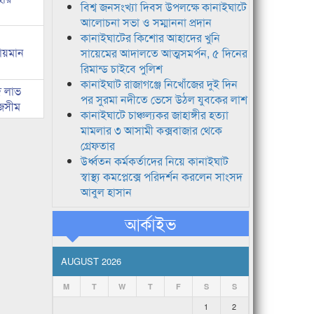
বিশ্ব জনসংখ্যা দিবস উপলক্ষে কানাইঘাটে
আলোচনা সভা ও সম্মাননা প্রদান
কানাইঘাটের কিশোর আহাদের খুনি
লায়মান
সায়েমের আদালতে আত্মসমর্পন, ৫ দিনের
রিমান্ড চাইবে পুলিশ
কানাইঘাট রাজাগঞ্জে নিখোঁজের দুই দিন
দ লাভ
পর সুরমা নদীতে ভেসে উঠল যুবকের লাশ
জসীম
কানাইঘাটে চাঞ্চল্যকর জাহাঙ্গীর হত্যা
মামলার ৩ আসামী কক্সবাজার থেকে
গ্রেফতার
উর্ধ্বতন কর্মকর্তাদের নিয়ে কানাইঘাট
স্বাস্থ্য কমপ্লেক্সে পরিদর্শন করলেন সাংসদ
আবুল হাসান
আর্কাইভ
AUGUST 2026
M
T
W
T
F
S
S
1
2