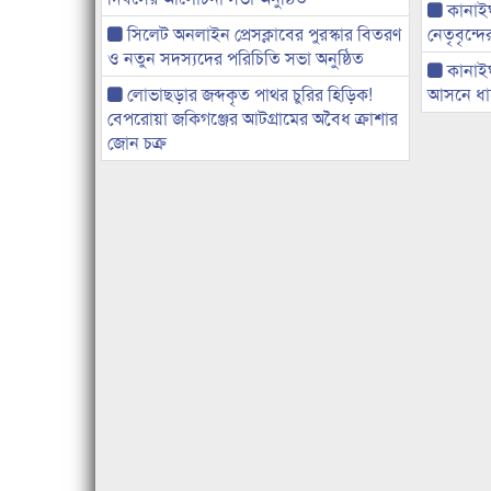
কানাইঘা
সিলেট অনলাইন প্রেসক্লাবের পুরস্কার বিতরণ
নেতৃবৃন্দ
ও নতুন সদস্যদের পরিচিতি সভা অনুষ্ঠিত
কানাই
লোভাছড়ার জব্দকৃত পাথর চুরির হিড়িক!
আসনে ধানে
বেপরোয়া জকিগঞ্জের আটগ্রামের অবৈধ ক্রাশার
জোন চক্র