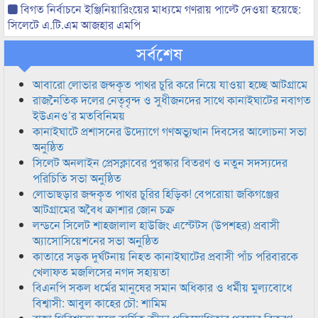
বিগত নির্বাচনে ইঞ্জিনিয়ারিংয়ের মাধ্যমে গণরায় পাল্টে দেওয়া হয়েছে:
সিলেটে এ.টি.এম আজহার এমপি
সর্বশেষ
আবারো লোভার জব্দকৃত পাথর চুরি করে নিয়ে যাওয়া হচ্ছে আটগ্রামে
রাজনৈতিক দলের নেতৃবৃন্দ ও সুধীজনদের সাথে কানাইঘাটের নবাগত
ইউএনও’র মতবিনিময়
কানাইঘাটে প্রশাসনের উদ্যোগে গণঅভ্যুত্থান দিবসের আলোচনা সভা
অনুষ্ঠিত
সিলেট অনলাইন প্রেসক্লাবের পুরস্কার বিতরণ ও নতুন সদস্যদের
পরিচিতি সভা অনুষ্ঠিত
লোভাছড়ার জব্দকৃত পাথর চুরির হিড়িক! বেপরোয়া জকিগঞ্জের
আটগ্রামের অবৈধ ক্রাশার জোন চক্র
লন্ডনে সিলেট শাহজালাল হাউজিং এস্টেটস (উপশহর) প্রবাসী
অ্যাসোসিয়েশনের সভা অনুষ্ঠিত
কাতারে সড়ক দুর্ঘটনায় নিহত কানাইঘাটের প্রবাসী পাঁচ পরিবারকে
খেলাফত মজলিসের নগদ সহায়তা
বিএনপি সকল ধর্মের মানুষের সমান অধিকার ও ধর্মীয় মুল্যবোধে
বিশ্বাসী: আবুল কাহের চৌ: শামিম