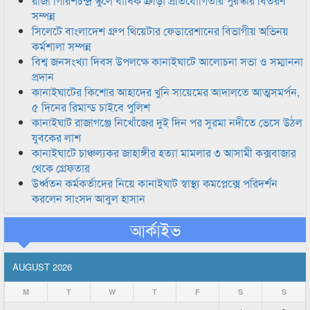
রাজা গিরিশচন্দ্র স্কুলে বার্ষিক ক্রীড়া প্রতিযোগিতার পুরস্কার বিতরণ
সম্পন্ন
সিলেটে বাংলাদেশ গ্রুপ থিয়েটার ফেডারেশানের বিভাগীয় অভিনয়
কর্মশালা সম্পন্ন
বিশ্ব জনসংখ্যা দিবস উপলক্ষে কানাইঘাটে আলোচনা সভা ও সম্মাননা
প্রদান
কানাইঘাটের কিশোর আহাদের খুনি সায়েমের আদালতে আত্মসমর্পন,
৫ দিনের রিমান্ড চাইবে পুলিশ
কানাইঘাট রাজাগঞ্জে নিখোঁজের দুই দিন পর সুরমা নদীতে ভেসে উঠল
যুবকের লাশ
কানাইঘাটে চাঞ্চল্যকর জাহাঙ্গীর হত্যা মামলার ৩ আসামী কক্সবাজার
থেকে গ্রেফতার
উর্ধ্বতন কর্মকর্তাদের নিয়ে কানাইঘাট স্বাস্থ্য কমপ্লেক্সে পরিদর্শন
করলেন সাংসদ আবুল হাসান
আর্কাইভ
AUGUST 2026
M
T
W
T
F
S
S