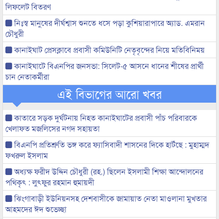
লিফলেট বিতরণ
নিঃস্ব মানুষের দীর্ঘশ্বাস শুনতে ধসে পড়া কুশিয়ারাপারে অ্যাড. এমরান
চৌধুরী
কানাইঘাট প্রেসক্লাবে প্রবাসী কমিউনিটি নেতৃবৃন্দের নিয়ে মতিবিনিময়
কানাইঘাটে বিএনপির জনসভা: সিলেট-৫ আসনে ধানের শীষের প্রার্থী
চান নেতাকর্মীরা
এই বিভাগের আরো খবর
কাতারে সড়ক দুর্ঘটনায় নিহত কানাইঘাটের প্রবাসী পাঁচ পরিবারকে
খেলাফত মজলিসের নগদ সহায়তা
বিএনপি প্রতিশ্রুতি ভঙ্গ করে ফ্যাসিবাদী শাসনের দিকে হাটঁছে : মুহাম্মদ
ফখরুল ইসলাম
অধ্যক্ষ ফরীদ উদ্দিন চৌধুরী (রহ.) ছিলেন ইসলামী শিক্ষা আন্দোলনের
পথিকৃৎ : লুৎফুর রহমান হুমায়দী
ঝিংগাবাড়ী ইউনিয়নসহ দেশবাসীকে জামায়াত নেতা মাওলানা মুখতার
আহমদের ঈদ শুভেচ্ছা