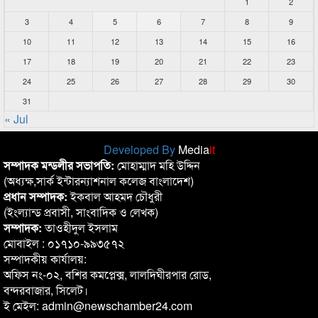
1
2
3
4
5
6
7
8
9
10
11
12
13
14
15
16
17
18
19
20
21
22
23
24
25
26
27
28
29
30
31
« Jul
Developed By
Media
it
সম্পাদক মন্ডলীর সভাপতি:
মোহাম্মাদ মহি উদ্দিন
(অধ্যক্ষ,সার্ক ইন্টারন্যাশনাল কলেজ বাংলাদেশ)
প্রধান সম্পাদক:
ইকবাল আহমদ চৌধুরী
(ইংল্যান্ড প্রবাসী, সাংবাদিক ও লেখক)
সম্পাদক:
তাওহীদুল ইসলাম
মোবাইল : ০১৭১০-৯৯৩৫৭২
সম্পাদকীয় কার্যালয়:
অফিস নং-০২, বশির কমপ্লেক্স, লালদিঘীরপার রোড,
বন্দরবাজার, সিলেট।
ই মেইল: admin@newschamber24.com