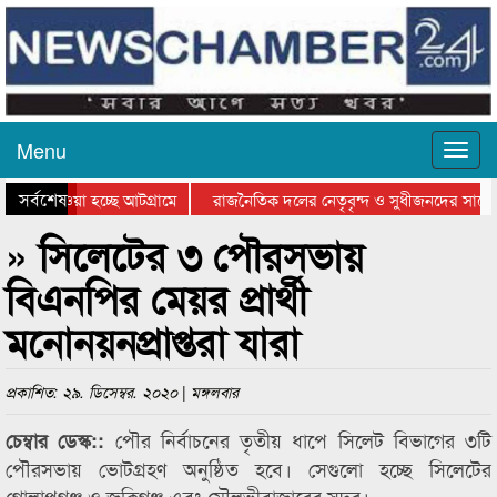
Menu
সর্বশেষ
িয়ে যাওয়া হচ্ছে আটগ্রামে
রাজনৈতিক দলের নেতৃবৃন্দ ও সুধীজনদের সাথে
তিযোগিতার পুরস্কার বিতরণ সম্পন্ন
সিলেটে বাংলাদেশ গ্রুপ থিয়েটার ফেডারেশানের ব
» সিলেটের ৩ পৌরসভায়
বিএনপির মেয়র প্রার্থী
মনোনয়নপ্রাপ্তরা যারা
প্রকাশিত: ২৯. ডিসেম্বর. ২০২০ | মঙ্গলবার
পৌর নির্বাচনের তৃতীয় ধাপে সিলেট বিভাগের ৩টি
চেম্বার ডেস্ক::
পৌরসভায় ভোটগ্রহণ অনুষ্ঠিত হবে। সেগুলো হচ্ছে সিলেটের
গোলাপগঞ্জ ও জকিগঞ্জ এবং মৌলভীবাজারের সদর।