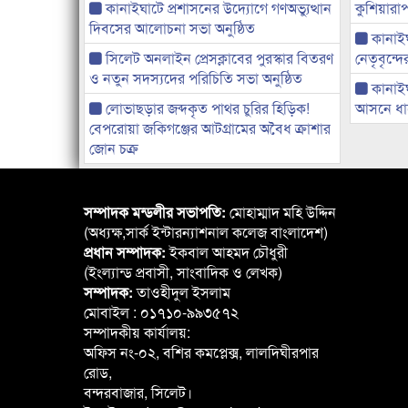
কানাইঘাটে প্রশাসনের উদ্যোগে গণঅভ্যুত্থান
কুশিয়ারাপ
দিবসের আলোচনা সভা অনুষ্ঠিত
কানাইঘা
সিলেট অনলাইন প্রেসক্লাবের পুরস্কার বিতরণ
নেতৃবৃন্দ
ও নতুন সদস্যদের পরিচিতি সভা অনুষ্ঠিত
কানাই
লোভাছড়ার জব্দকৃত পাথর চুরির হিড়িক!
আসনে ধানে
বেপরোয়া জকিগঞ্জের আটগ্রামের অবৈধ ক্রাশার
জোন চক্র
সম্পাদক মন্ডলীর সভাপতি:
মোহাম্মাদ মহি উদ্দিন
(অধ্যক্ষ,সার্ক ইন্টারন্যাশনাল কলেজ বাংলাদেশ)
প্রধান সম্পাদক:
ইকবাল আহমদ চৌধুরী
(ইংল্যান্ড প্রবাসী, সাংবাদিক ও লেখক)
সম্পাদক:
তাওহীদুল ইসলাম
মোবাইল : ০১৭১০-৯৯৩৫৭২
সম্পাদকীয় কার্যালয়:
অফিস নং-০২, বশির কমপ্লেক্স, লালদিঘীরপার
রোড,
বন্দরবাজার, সিলেট।