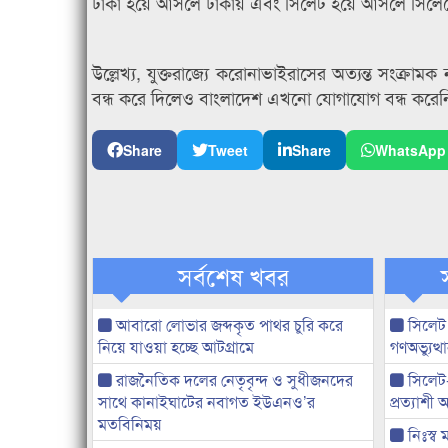
ঢাকা হয়ে আসলে ঢাকায় এবং সিলেট হয়ে আসলে সিলেটে ক
উল্লেখ্য, যুক্তরাজ্যে করোনাভাইরাসের অত্যন্ত সংক্
বন্ধ করে দিলেও বাংলাদেশ এখনো যোগাযোগ বন্ধ করেন
Share
Tweet
Share
WhatsApp
সর্বশেষ খবর
আবারো লোভার জব্দকৃত পাথর চুরি করে
সিলেট
নিয়ে যাওয়া হচ্ছে আটগ্রামে
গণঅভ্যুত
রাজনৈতিক দলের নেতৃবৃন্দ ও সুধীজনদের
সিলেট
সাথে কানাইঘাটের নবাগত ইউএনও’র
প্রত্যাশ
মতবিনিময়
নিঃস্ব 