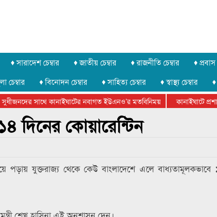
♦ সারাদেশ চেম্বার
♦ জাতীয় চেম্বার
♦ রাজনীতি চেম্বার
♦ প্রবাস 
লা চেম্বার
♦ বিনোদন চেম্বার
♦ সাহিত্য চেম্বার
♦ স্বাস্থ্য চেম্বার
♦
সুধীজনদের সাথে কানাইঘাটের নবাগত ইউএনও’র মতবিনিময়
কানাইঘাটে প্রশাসন
টার ফেডারেশানের বিভাগীয় অভিনয় কর্মশালা সম্পন্ন
 ১৪ দিনের কোয়ারেন্টিন
য়ে পড়ায় যুক্তরাজ্য থেকে কেউ বাংলাদেশে এলে বাধ্যতামূলকভাবে
ানমন্ত্রী শেখ হাসিনা এই অনুশাসন দেন।