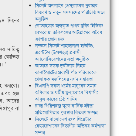
সিলেট অনলাইন প্রেসক্লাবের পুরস্কার
বিতরণ ও নতুন সদস্যদের পরিচিতি সভা
অনুষ্ঠিত
১৪ দিনের
লোভাছড়ার জব্দকৃত পাথর চুরির হিড়িক!
বেপরোয়া জকিগঞ্জের আটগ্রামের অবৈধ
ক্রাশার জোন চক্র
লন্ডনে সিলেট শাহজালাল হাউজিং
র দায়িত্ব
এস্টেটস (উপশহর) প্রবাসী
লের কোভিড
অ্যাসোসিয়েশনের সভা অনুষ্ঠিত
। ’
কাতারে সড়ক দুর্ঘটনায় নিহত
কানাইঘাটের প্রবাসী পাঁচ পরিবারকে
খেলাফত মজলিসের নগদ সহায়তা
টিং করবো।
বিএনপি সকল ধর্মের মানুষের সমান
ড়ি এবং হজ
অধিকার ও ধর্মীয় মুল্যবোধে বিশ্বাসী:
আবুল কাহের চৌ: শামিম
বে, তাদের
রাজা গিরিশচন্দ্র স্কুলে বার্ষিক ক্রীড়া
ঙ্গাপুর বা
প্রতিযোগিতার পুরস্কার বিতরণ সম্পন্ন
সিলেটে বাংলাদেশ গ্রুপ থিয়েটার
ফেডারেশানের বিভাগীয় অভিনয় কর্মশালা
সম্পন্ন