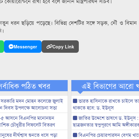
োয়ারেন্টিনে রাখা হবে বলে জানান মন্ত্রিপরিষদ সচিব।
রামক নতুন ধরন ছড়িয়ে পড়েছে। বিভিন্ন দেশটির সঙ্গে সড়ক, নৌ ও বিমা
ি।
Messenger
Copy Link
সর্বাধিক পঠিত খবর
এই বিভাগের আরো 
 সরকারি মদন মোহন কলেজে জুলাই
ভারত হাসিনাকে রাখতে চাইলে তা
্থান দিবস উপলক্ষে আলোচনা সভা
থাকতে হবে: ড. ইউনূস
-৫ আসনে বিএনপির মনোনয়ন
জাতির উদ্দেশে ভাষণে ড. ইউনূস :
ী আশিক চৌধুরীর লিফলেট বিতরণ
ছাত্রজনতার স্বপ্নপূরণে আমি অঙ্গীকারব
মানুষের দীর্ঘশ্বাস শুনতে ধসে পড়া
বিএনপির চেয়ারপারসন বেগম খাল