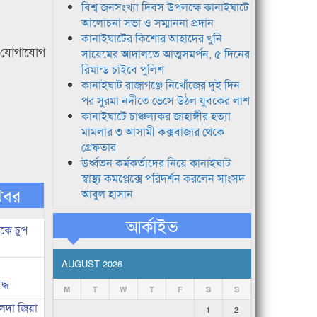
বিশ্ব জনসংখ্যা দিবস উপলক্ষে কানাইঘাটে
আলোচনা সভা ও সম্মাননা প্রদান
কানাইঘাটের কিশোর আহাদের খুনি
ন যোগাযোগ
সায়েমের আদালতে আত্মসমর্পন, ৫ দিনের
রিমান্ড চাইবে পুলিশ
কানাইঘাট রাজাগঞ্জে নিখোঁজের দুই দিন
পর সুরমা নদীতে ভেসে উঠল যুবকের লাশ
কানাইঘাটে চাঞ্চল্যকর জাহাঙ্গীর হত্যা
মামলার ৩ আসামী কক্সবাজার থেকে
গ্রেফতার
উর্ধ্বতন কর্মকর্তাদের নিয়ে কানাইঘাট
স্বাস্থ্য কমপ্লেক্সে পরিদর্শন করলেন সাংসদ
খবর
আবুল হাসান
আর্কাইভ
কে চুপ
AUGUST 2026
দ্ধ
M
T
W
T
F
S
S
েদা জিয়া
1
2