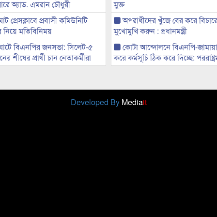
ারে অ্যাড. এমরান চৌধুরী
মুক্ত
ট প্রেসক্লাবে প্রবাসী কমিউনিটি
অপরাধীদের খুঁজে বের করে বিচার
ের নিয়ে মতিবিনিময়
মুখোমুখি করুন : প্রধানমন্ত্রী
ঘাটে বিএনপির জনসভা: সিলেট-৫
কোটা আন্দোলনে বিএনপি-জামায়া
র শীষের প্রার্থী চান নেতাকর্মীরা
করে কর্মসূচি ঠিক করে দিচ্ছে: পররাষ্ট্রমন্
Developed By
Media
it