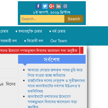
৮ই আগস্ট, ২০২৬ খ্রিস্টাব্দ
চেম্বার
♦ তথ্যপ্রযুক্তি চেম্বার
♦ ধর্ম চেম্বার
 সরকারী দল
♦ বিরোধী দল
Our Team
ের উদ্যোগে গণঅভ্যুত্থান দিবসের আলোচনা সভা অনুষ্ঠিত
সিলেট অনলাইন প্রেসক
সর্বশেষ
আবারো লোভার জব্দকৃত পাথর চুরি করে
নিয়ে যাওয়া হচ্ছে আটগ্রামে
রাজনৈতিক দলের নেতৃবৃন্দ ও সুধীজনদের
 ১৪ দিনের
সাথে কানাইঘাটের নবাগত ইউএনও’র
মতবিনিময়
কানাইঘাটে প্রশাসনের উদ্যোগে
গণঅভ্যুত্থান দিবসের আলোচনা সভা
অনুষ্ঠিত