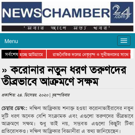
Menu
সর্বশেষ
 যাওয়া হচ্ছে আটগ্রামে
রাজনৈতিক দলের নেতৃবৃন্দ ও সুধীজনদের সাথে কা
োগিতার পুরস্কার বিতরণ সম্পন্ন
সিলেটে বাংলাদেশ গ্রুপ থিয়েটার ফেডারেশানের বিভা
» করোনার নতুন ধরণ তরুণদের
তীব্রভাবে আক্রমণে সক্ষম
প্রকাশিত: ২৪. ডিসেম্বর. ২০২০ | বৃহস্পতিবার
দক্ষিণ আফ্রিকায় শনাক্ত হওয়া করোনাভাইরাসের নতুন
চেম্বার ডেস্ক::
দুটি ধরণ অনেক বেশি সংক্রামক এবং এগুলো তরুণদের তীব্রভাবে
আক্রমণে সক্ষম। শুধু তাই নয়, সম্ভবত এগুলো কিছুটা টিকা
প্রতিরোধকও। দক্ষিণ আফ্রিকার বিজ্ঞানীরা এ তথ্য জানিয়েছেন।