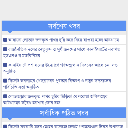
সর্বশেষ খবর
আবারো লোভার জব্দকৃত পাথর চুরি করে নিয়ে যাওয়া হচ্ছে আটগ্রামে
রাজনৈতিক দলের নেতৃবৃন্দ ও সুধীজনদের সাথে কানাইঘাটের নবাগত
ইউএনও’র মতবিনিময়
কানাইঘাটে প্রশাসনের উদ্যোগে গণঅভ্যুত্থান দিবসের আলোচনা সভা
অনুষ্ঠিত
সিলেট অনলাইন প্রেসক্লাবের পুরস্কার বিতরণ ও নতুন সদস্যদের
পরিচিতি সভা অনুষ্ঠিত
লোভাছড়ার জব্দকৃত পাথর চুরির হিড়িক! বেপরোয়া জকিগঞ্জের
আটগ্রামের অবৈধ ক্রাশার জোন চক্র
সর্বাধিক পঠিত খবর
সিলেট সরকারি মদন মোহন কলেজে জুলাই গণঅভ্যুত্থান দিবস উপলক্ষে