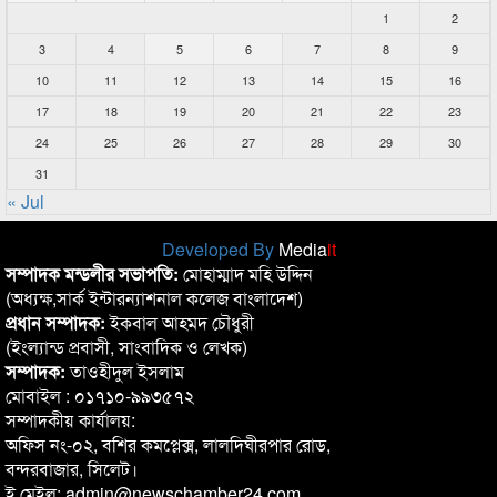
1
2
3
4
5
6
7
8
9
10
11
12
13
14
15
16
17
18
19
20
21
22
23
24
25
26
27
28
29
30
31
« Jul
Developed By
Media
it
সম্পাদক মন্ডলীর সভাপতি:
মোহাম্মাদ মহি উদ্দিন
(অধ্যক্ষ,সার্ক ইন্টারন্যাশনাল কলেজ বাংলাদেশ)
প্রধান সম্পাদক:
ইকবাল আহমদ চৌধুরী
(ইংল্যান্ড প্রবাসী, সাংবাদিক ও লেখক)
সম্পাদক:
তাওহীদুল ইসলাম
মোবাইল : ০১৭১০-৯৯৩৫৭২
সম্পাদকীয় কার্যালয়:
অফিস নং-০২, বশির কমপ্লেক্স, লালদিঘীরপার রোড,
বন্দরবাজার, সিলেট।
ই মেইল: admin@newschamber24.com