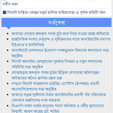
নবীন বরণ
সিলেট সাহিত্য কেন্দ্রর চতুর্থ মাসিক সাহিত্যসভা ও পূর্ণাঙ্গ কমিটি গঠন
সর্বশেষ
আবারো লোভার জব্দকৃত পাথর চুরি করে নিয়ে যাওয়া হচ্ছে আটগ্রামে
রাজনৈতিক দলের নেতৃবৃন্দ ও সুধীজনদের সাথে কানাইঘাটের নবাগত
ইউএনও’র মতবিনিময়
কানাইঘাটে প্রশাসনের উদ্যোগে গণঅভ্যুত্থান দিবসের আলোচনা সভা
অনুষ্ঠিত
সিলেট অনলাইন প্রেসক্লাবের পুরস্কার বিতরণ ও নতুন সদস্যদের
পরিচিতি সভা অনুষ্ঠিত
লোভাছড়ার জব্দকৃত পাথর চুরির হিড়িক! বেপরোয়া জকিগঞ্জের
আটগ্রামের অবৈধ ক্রাশার জোন চক্র
লন্ডনে সিলেট শাহজালাল হাউজিং এস্টেটস (উপশহর) প্রবাসী
অ্যাসোসিয়েশনের সভা অনুষ্ঠিত
কাতারে সড়ক দুর্ঘটনায় নিহত কানাইঘাটের প্রবাসী পাঁচ পরিবারকে
খেলাফত মজলিসের নগদ সহায়তা
বিএনপি সকল ধর্মের মানুষের সমান অধিকার ও ধর্মীয় মুল্যবোধে
বিশ্বাসী: আবুল কাহের চৌ: শামিম