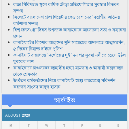
রাজা গিরিশচন্দ্র স্কুলে বার্ষিক ক্রীড়া প্রতিযোগিতার পুরস্কার বিতরণ
সম্পন্ন
সিলেটে বাংলাদেশ গ্রুপ থিয়েটার ফেডারেশানের বিভাগীয় অভিনয়
কর্মশালা সম্পন্ন
বিশ্ব জনসংখ্যা দিবস উপলক্ষে কানাইঘাটে আলোচনা সভা ও সম্মাননা
প্রদান
কানাইঘাটের কিশোর আহাদের খুনি সায়েমের আদালতে আত্মসমর্পন,
৫ দিনের রিমান্ড চাইবে পুলিশ
কানাইঘাট রাজাগঞ্জে নিখোঁজের দুই দিন পর সুরমা নদীতে ভেসে উঠল
যুবকের লাশ
কানাইঘাটে চাঞ্চল্যকর জাহাঙ্গীর হত্যা মামলার ৩ আসামী কক্সবাজার
থেকে গ্রেফতার
উর্ধ্বতন কর্মকর্তাদের নিয়ে কানাইঘাট স্বাস্থ্য কমপ্লেক্সে পরিদর্শন
করলেন সাংসদ আবুল হাসান
আর্কাইভ
AUGUST 2026
M
T
W
T
F
S
S