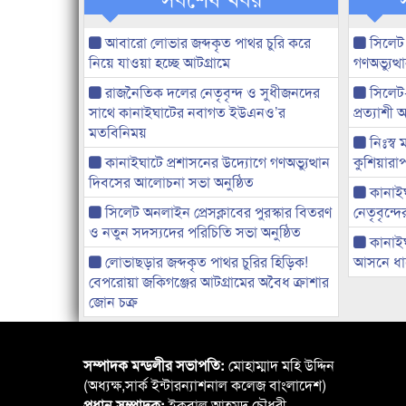
আবারো লোভার জব্দকৃত পাথর চুরি করে
সিলেট
নিয়ে যাওয়া হচ্ছে আটগ্রামে
গণঅভ্যুত
রাজনৈতিক দলের নেতৃবৃন্দ ও সুধীজনদের
সিলেট
সাথে কানাইঘাটের নবাগত ইউএনও’র
প্রত্যাশ
মতবিনিময়
নিঃস্ব 
কানাইঘাটে প্রশাসনের উদ্যোগে গণঅভ্যুত্থান
কুশিয়ারাপ
দিবসের আলোচনা সভা অনুষ্ঠিত
কানাইঘা
সিলেট অনলাইন প্রেসক্লাবের পুরস্কার বিতরণ
নেতৃবৃন্দ
ও নতুন সদস্যদের পরিচিতি সভা অনুষ্ঠিত
কানাই
লোভাছড়ার জব্দকৃত পাথর চুরির হিড়িক!
আসনে ধানে
বেপরোয়া জকিগঞ্জের আটগ্রামের অবৈধ ক্রাশার
জোন চক্র
সম্পাদক মন্ডলীর সভাপতি:
মোহাম্মাদ মহি উদ্দিন
(অধ্যক্ষ,সার্ক ইন্টারন্যাশনাল কলেজ বাংলাদেশ)
প্রধান সম্পাদক:
ইকবাল আহমদ চৌধুরী