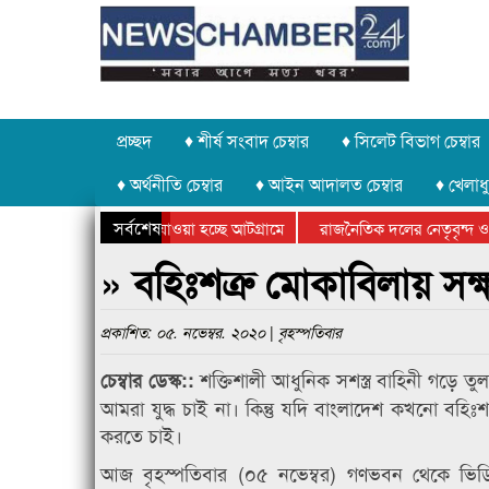
প্রচ্ছদ
♦ শীর্ষ সংবাদ চেম্বার
♦ সিলেট বিভাগ চেম্বার
♦ অর্থনীতি চেম্বার
♦ আইন আদালত চেম্বার
♦ খেলাধু
সর্বশেষ
 পাথর চুরি করে নিয়ে যাওয়া হচ্ছে আটগ্রামে
রাজনৈতিক দলের নেতৃবৃন্দ ও 
 বার্ষিক ক্রীড়া প্রতিযোগিতার পুরস্কার বিতরণ সম্পন্ন
সিলেটে বাংলাদেশ গ্রুপ থিয়ে
» বহিঃশত্রু মোকাবিলায় সক্ষ
প্রকাশিত: ০৫. নভেম্বর. ২০২০ | বৃহস্পতিবার
শক্তিশালী আধুনিক সশস্ত্র বাহিনী গড়ে তু
চেম্বার ডেস্ক::
আমরা যুদ্ধ চাই না। কিন্তু যদি বাংলাদেশ কখনো বহিঃশ
করতে চাই।
আজ বৃহস্পতিবার (০৫ নভেম্বর) গণভবন থেকে ভিডি