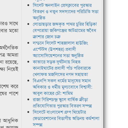
সিলেট অনলাইন প্রেসক্লাবের পুরস্কার
বিতরণ ও নতুন সদস্যদের পরিচিতি সভা
অনুষ্ঠিত
 কারও সাথে
লোভাছড়ার জব্দকৃত পাথর চুরির হিড়িক!
করবার মতো
বেপরোয়া জকিগঞ্জের আটগ্রামের অবৈধ
ক্রাশার জোন চক্র
লন্ডনে সিলেট শাহজালাল হাউজিং
অর্থনৈতিক
এস্টেটস (উপশহর) প্রবাসী
পত্র আমরা
অ্যাসোসিয়েশনের সভা অনুষ্ঠিত
না রয়েছে,
কাতারে সড়ক দুর্ঘটনায় নিহত
কানাইঘাটের প্রবাসী পাঁচ পরিবারকে
ষ্য নিয়েই
খেলাফত মজলিসের নগদ সহায়তা
বিএনপি সকল ধর্মের মানুষের সমান
 বিশেষ করে
অধিকার ও ধর্মীয় মুল্যবোধে বিশ্বাসী:
ুষের পাশে
আবুল কাহের চৌ: শামিম
রাজা গিরিশচন্দ্র স্কুলে বার্ষিক ক্রীড়া
প্রতিযোগিতার পুরস্কার বিতরণ সম্পন্ন
সিলেটে বাংলাদেশ গ্রুপ থিয়েটার
ফেডারেশানের বিভাগীয় অভিনয় কর্মশালা
রা আধুনিক
সম্পন্ন
রিপ জাহাজ