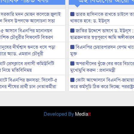
 সরকারি মদন মোহন কলেজে জুলাই
ভারত হাসিনাকে রাখতে চাইলে তা
্থান দিবস উপলক্ষে আলোচনা সভা
থাকতে হবে: ড. ইউনূস
-৫ আসনে বিএনপির মনোনয়ন
জাতির উদ্দেশে ভাষণে ড. ইউনূস :
ী আশিক চৌধুরীর লিফলেট বিতরণ
ছাত্রজনতার স্বপ্নপূরণে আমি অঙ্গীকারব
মানুষের দীর্ঘশ্বাস শুনতে ধসে পড়া
বিএনপির চেয়ারপারসন বেগম খাল
ারে অ্যাড. এমরান চৌধুরী
মুক্ত
ট প্রেসক্লাবে প্রবাসী কমিউনিটি
অপরাধীদের খুঁজে বের করে বিচার
ের নিয়ে মতিবিনিময়
মুখোমুখি করুন : প্রধানমন্ত্রী
ঘাটে বিএনপির জনসভা: সিলেট-৫
কোটা আন্দোলনে বিএনপি-জামায়া
র শীষের প্রার্থী চান নেতাকর্মীরা
করে কর্মসূচি ঠিক করে দিচ্ছে: পররাষ্ট্রমন্
Developed By
Media
it