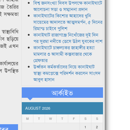
বিশ্ব জনসংখ্যা দিবস উপলক্ষে কানাইঘাটে
হাজ তৈরির
আলোচনা সভা ও সম্মাননা প্রদান
 সক্ষমতা
কানাইঘাটের কিশোর আহাদের খুনি
সায়েমের আদালতে আত্মসমর্পন, ৫ দিনের
রিমান্ড চাইবে পুলিশ
স্থ্যবিধি
কানাইঘাট রাজাগঞ্জে নিখোঁজের দুই দিন
ভাব ছড়িয়ে
পর সুরমা নদীতে ভেসে উঠল যুবকের লাশ
াজেই এখন
কানাইঘাটে চাঞ্চল্যকর জাহাঙ্গীর হত্যা
মামলার ৩ আসামী কক্সবাজার থেকে
গ্রেফতার
কার্যালয়ের
উর্ধ্বতন কর্মকর্তাদের নিয়ে কানাইঘাট
ল উপস্থিত
স্বাস্থ্য কমপ্লেক্সে পরিদর্শন করলেন সাংসদ
আবুল হাসান
আর্কাইভ
AUGUST 2026
M
T
W
T
F
S
S
খবর
1
2