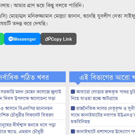
চালায়। আমার প্রাণ ভয়ে কিছু বলতে পারিনি।
(ওসি) মোহাম্মদ মনিরুজ্জামান মোল্ল্যা জানান, শুনেছি যুবলীগ নেতা সা
িষয়টি তদন্ত করে দেখছি।
Messenger
Copy Link
সর্বাধিক পঠিত খবর
এই বিভাগের আরো 
 সরকারি মদন মোহন কলেজে জুলাই
আবারো লোভার জব্দকৃত পাথর চুর
্থান দিবস উপলক্ষে আলোচনা সভা
নিয়ে যাওয়া হচ্ছে আটগ্রামে
-৫ আসনে বিএনপির মনোনয়ন
রাজনৈতিক দলের নেতৃবৃন্দ ও সু
ী আশিক চৌধুরীর লিফলেট বিতরণ
সাথে কানাইঘাটের নবাগত ইউএনও’
মতবিনিময়
মানুষের দীর্ঘশ্বাস শুনতে ধসে পড়া
ারে অ্যাড. এমরান চৌধুরী
কানাইঘাটে প্রশাসনের উদ্যোগে গণঅ