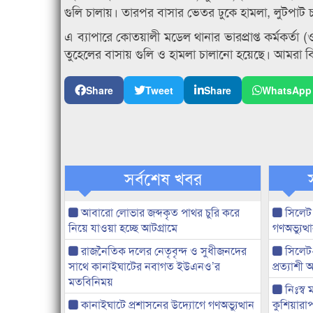
গুলি চালায়। তারপর বাসার ভেতর ঢুকে হামলা, লুটপাট 
এ ব্যাপারে কোতয়ালী মডেল থানার ভারপ্রাপ্ত কর্মকর্তা 
তুহেলের বাসায় গুলি ও হামলা চালানো হয়েছে। আমরা ব
Share
Tweet
Share
WhatsApp
সর্বশেষ খবর
আবারো লোভার জব্দকৃত পাথর চুরি করে
সিলেট
নিয়ে যাওয়া হচ্ছে আটগ্রামে
গণঅভ্যুত
রাজনৈতিক দলের নেতৃবৃন্দ ও সুধীজনদের
সিলেট
সাথে কানাইঘাটের নবাগত ইউএনও’র
প্রত্যাশ
মতবিনিময়
নিঃস্ব 
কানাইঘাটে প্রশাসনের উদ্যোগে গণঅভ্যুত্থান
কুশিয়ারাপ