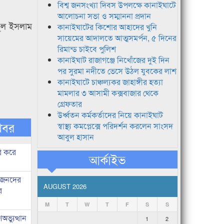
বিশ্ব জনসংখ্যা দিবস উপলক্ষে কানাইঘাটে
আলোচনা সভা ও সম্মাননা প্রদান
ইফুল ইসলাম
কানাইঘাটের কিশোর আহাদের খুনি
সায়েমের আদালতে আত্মসমর্পন, ৫ দিনের
রিমান্ড চাইবে পুলিশ
কানাইঘাট রাজাগঞ্জে নিখোঁজের দুই দিন
পর সুরমা নদীতে ভেসে উঠল যুবকের লাশ
কানাইঘাটে চাঞ্চল্যকর জাহাঙ্গীর হত্যা
মামলার ৩ আসামী কক্সবাজার থেকে
গ্রেফতার
উর্ধ্বতন কর্মকর্তাদের নিয়ে কানাইঘাট
খবর
স্বাস্থ্য কমপ্লেক্সে পরিদর্শন করলেন সাংসদ
আবুল হাসান
ি করে
আর্কাইভ
ধীজনদের
AUGUST 2026
র
M
T
W
T
F
S
S
ভ্যুত্থান
1
2