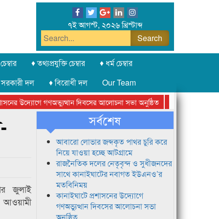
৭ই আগস্ট, ২০২৬ খ্রিস্টাব্দ
চেম্বার
♦ তথ্যপ্রযুক্তি চেম্বার
♦ ধর্ম চেম্বার
 সরকারী দল
♦ বিরোধী দল
Our Team
নের উদ্যোগে গণঅভ্যুত্থান দিবসের আলোচনা সভা অনুষ্ঠিত
সিলেট অনলাইন প্রেসক
সর্বশেষ
-
আবারো লোভার জব্দকৃত পাথর চুরি করে
নিয়ে যাওয়া হচ্ছে আটগ্রামে
রাজনৈতিক দলের নেতৃবৃন্দ ও সুধীজনদের
সাথে কানাইঘাটের নবাগত ইউএনও’র
মতবিনিময়
ার জুলাই
কানাইঘাটে প্রশাসনের উদ্যোগে
্ট আওয়ামী
গণঅভ্যুত্থান দিবসের আলোচনা সভা
অনুষ্ঠিত