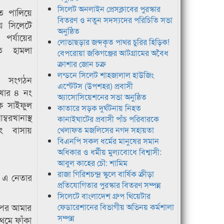
সিলেট অনলাইন প্রেসক্লাবের পুরস্কার
রতে পালিয়ে
বিতরণ ও নতুন সদস্যদের পরিচিতি সভা
য় সিলেটে
অনুষ্ঠিত
পর্যায়ের
লোভাছড়ার জব্দকৃত পাথর চুরির হিড়িক!
তে হামলা
বেপরোয়া জকিগঞ্জের আটগ্রামের অবৈধ
ক্রাশার জোন চক্র
লন্ডনে সিলেট শাহজালাল হাউজিং
ী সংগঠন
এস্টেটস (উপশহর) প্রবাসী
খার ৪ নং
অ্যাসোসিয়েশনের সভা অনুষ্ঠিত
দক সাইফুল
কাতারে সড়ক দুর্ঘটনায় নিহত
খানাস্থ
কানাইঘাটের প্রবাসী পাঁচ পরিবারকে
নং বাসায়
খেলাফত মজলিসের নগদ সহায়তা
বিএনপি সকল ধর্মের মানুষের সমান
অধিকার ও ধর্মীয় মুল্যবোধে বিশ্বাসী:
আবুল কাহের চৌ: শামিম
রাজা গিরিশচন্দ্র স্কুলে বার্ষিক ক্রীড়া
ের এ নেতার
প্রতিযোগিতার পুরস্কার বিতরণ সম্পন্ন
সিলেটে বাংলাদেশ গ্রুপ থিয়েটার
 পর আমার
ফেডারেশানের বিভাগীয় অভিনয় কর্মশালা
সম্পন্ন
থমে ফাঁকা