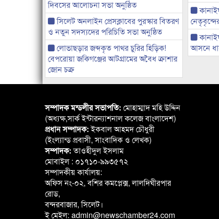
দিবসের আলোচনা সভা অনুষ্ঠিত
কানাইঘা
সিলেট অনলাইন প্রেসক্লাবের পুরস্কার বিতরণ
নেতৃবৃন্দ
ও নতুন সদস্যদের পরিচিতি সভা অনুষ্ঠিত
কানাই
লোভাছড়ার জব্দকৃত পাথর চুরির হিড়িক!
আসনে ধানে
বেপরোয়া জকিগঞ্জের আটগ্রামের অবৈধ ক্রাশার
জোন চক্র
সম্পাদক মন্ডলীর সভাপতি:
মোহাম্মাদ মহি উদ্দিন
(অধ্যক্ষ,সার্ক ইন্টারন্যাশনাল কলেজ বাংলাদেশ)
প্রধান সম্পাদক:
ইকবাল আহমদ চৌধুরী
(ইংল্যান্ড প্রবাসী, সাংবাদিক ও লেখক)
সম্পাদক:
তাওহীদুল ইসলাম
মোবাইল : ০১৭১০-৯৯৩৫৭২
সম্পাদকীয় কার্যালয়:
অফিস নং-০২, বশির কমপ্লেক্স, লালদিঘীরপার
রোড,
বন্দরবাজার, সিলেট।
ই মেইল: admin@newschamber24.com