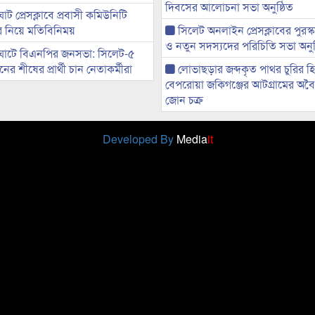
দিবসের আলোচনা সভা অনুষ্ঠিত
ট প্রেসক্লাবে প্রবাসী কমিউনিটি
ের নিয়ে মতিবিনিময়
সিলেট অনলাইন প্রেসক্লাবের পুরস্
ও নতুন সদস্যদের পরিচিতি সভা অনুষ
ঘাটে বিএনপির জনসভা: সিলেট-৫
র শীষের প্রার্থী চান নেতাকর্মীরা
লোভাছড়ার জব্দকৃত পাথর চুরির হ
বেপরোয়া জকিগঞ্জের আটগ্রামের অবৈধ
জোন চক্র
Developed By
Media
it