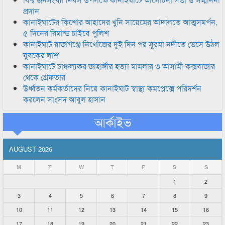
প্রদান
কানাইঘাটের কিশোর আহাদের খুনি সায়েমের আদালতে আত্মসমর্পন,
৫ দিনের রিমান্ড চাইবে পুলিশ
কানাইঘাট রাজাগঞ্জে নিখোঁজের দুই দিন পর সুরমা নদীতে ভেসে উঠল
যুবকের লাশ
কানাইঘাটে চাঞ্চল্যকর জাহাঙ্গীর হত্যা মামলার ৩ আসামী কক্সবাজার
থেকে গ্রেফতার
উর্ধ্বতন কর্মকর্তাদের নিয়ে কানাইঘাট স্বাস্থ্য কমপ্লেক্সে পরিদর্শন
করলেন সাংসদ আবুল হাসান
আর্কাইভ
AUGUST 2026
M
T
W
T
F
S
S
1
2
3
4
5
6
7
8
9
10
11
12
13
14
15
16
17
18
19
20
21
22
23