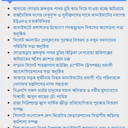
আবারো লোভার জব্দকৃত পাথর চুরি করে নিয়ে যাওয়া হচ্ছে আটগ্রামে
রাজনৈতিক দলের নেতৃবৃন্দ ও সুধীজনদের সাথে কানাইঘাটের নবাগত
ইউএনও’র মতবিনিময়
কানাইঘাটে প্রশাসনের উদ্যোগে গণঅভ্যুত্থান দিবসের আলোচনা সভা
অনুষ্ঠিত
সিলেট অনলাইন প্রেসক্লাবের পুরস্কার বিতরণ ও নতুন সদস্যদের
পরিচিতি সভা অনুষ্ঠিত
লোভাছড়ার জব্দকৃত পাথর চুরির হিড়িক! বেপরোয়া জকিগঞ্জের
আটগ্রামের অবৈধ ক্রাশার জোন চক্র
লন্ডনে সিলেট শাহজালাল হাউজিং এস্টেটস (উপশহর) প্রবাসী
অ্যাসোসিয়েশনের সভা অনুষ্ঠিত
কাতারে সড়ক দুর্ঘটনায় নিহত কানাইঘাটের প্রবাসী পাঁচ পরিবারকে
খেলাফত মজলিসের নগদ সহায়তা
বিএনপি সকল ধর্মের মানুষের সমান অধিকার ও ধর্মীয় মুল্যবোধে
বিশ্বাসী: আবুল কাহের চৌ: শামিম
রাজা গিরিশচন্দ্র স্কুলে বার্ষিক ক্রীড়া প্রতিযোগিতার পুরস্কার বিতরণ
সম্পন্ন
সিলেটে বাংলাদেশ গ্রুপ থিয়েটার ফেডারেশানের বিভাগীয় অভিনয়
কর্মশালা সম্পন্ন
বিশ্ব জনসংখ্যা দিবস উপলক্ষে কানাইঘাটে আলোচনা সভা ও সম্মাননা