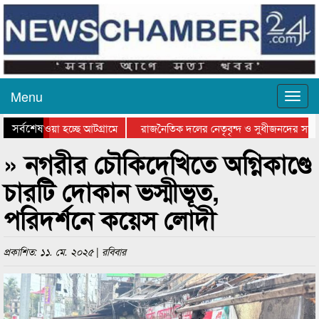
Menu
সর্বশেষ
নিয়ে যাওয়া হচ্ছে আটগ্রামে
রাজনৈতিক দলের নেতৃবৃন্দ ও সুধীজনদের সাথে
রতিযোগিতার পুরস্কার বিতরণ সম্পন্ন
সিলেটে বাংলাদেশ গ্রুপ থিয়েটার ফেডারেশানের 
» নগরীর চৌকিদেখিতে অগ্নিকাণ্ডে
চারটি দোকান ভস্মীভূত,
পরিদর্শনে কয়েস লোদী
প্রকাশিত: ১১. মে. ২০২৫ | রবিবার