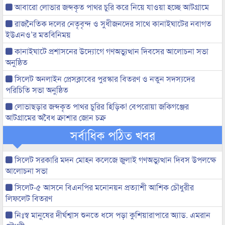
আবারো লোভার জব্দকৃত পাথর চুরি করে নিয়ে যাওয়া হচ্ছে আটগ্রামে
রাজনৈতিক দলের নেতৃবৃন্দ ও সুধীজনদের সাথে কানাইঘাটের নবাগত
ইউএনও’র মতবিনিময়
কানাইঘাটে প্রশাসনের উদ্যোগে গণঅভ্যুত্থান দিবসের আলোচনা সভা
অনুষ্ঠিত
সিলেট অনলাইন প্রেসক্লাবের পুরস্কার বিতরণ ও নতুন সদস্যদের
পরিচিতি সভা অনুষ্ঠিত
লোভাছড়ার জব্দকৃত পাথর চুরির হিড়িক! বেপরোয়া জকিগঞ্জের
আটগ্রামের অবৈধ ক্রাশার জোন চক্র
সর্বাধিক পঠিত খবর
সিলেট সরকারি মদন মোহন কলেজে জুলাই গণঅভ্যুত্থান দিবস উপলক্ষে
আলোচনা সভা
সিলেট-৫ আসনে বিএনপির মনোনয়ন প্রত্যাশী আশিক চৌধুরীর
লিফলেট বিতরণ
নিঃস্ব মানুষের দীর্ঘশ্বাস শুনতে ধসে পড়া কুশিয়ারাপারে অ্যাড. এমরান