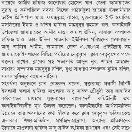
নায়েবে আমীর হাফিজ আনোয়ার হোসেন খান, জেলা জামায়াতের
সুরাহ ও কর্মপরিষদ সদস্য সিলেট পাঠানটুলা জামেয়া ইসলামীয়ার
ভাইস প্রিন্সিপাল মাও. ফয়জুল্লাহ বাহার, যুক্তরাজ্যের ইস্ট ওয়াকিম
মসজিদের ইমাম ও খতিব হাফিজ মাহবুবুর রহমান খান, কানাইঘাট
উপজেলা জামায়াতের আমীর মাওঃ কামাল উদ্দিন, সাধারণ সম্পাদক
হাফিজ মাও. তাজ উদ্দিন, সাতবাঁক ইউনিয়ন পরিষদের চেয়ারম্যান
আবু তায়্যিব শামীম, জামায়াত নেতা এ.কে.এম ওলিউল্লাহ সহ
জামায়াতে ইসলামের বিভিন্ন পর্যায়ের নেতৃবৃন্দ। ক্লাব নেতৃবৃন্দের পক্ষে
বক্তব্য রাখেন, ক্লাবের সহ সভাপতি আব্দুন নুর, শাহিন আহমদ,
সাধারণ সম্পাদক মাহবুবুর রশিদ, যুগ্ম সাধারণ সম্পাদক মুমিন রশিদ,
সদস্য মুফিজুর রহমান নাহিদ।
সংবর্ধনা অনুষ্ঠানে ক্লাব নেতৃবৃন্দ বলেন, যুক্তরাজ্য প্রবাসী বিশিষ্ট
ইসলামী স্কলার্স হাফিজ মাওলানা আবু সাঈদ চৌধুরী তার নানাবিদ
কর্মকান্ডের মাধ্যমে যুক্তরাজ্যে বাংলাদেশী কমিউনিটি তথা
কানাইঘাটবাসীর মুখ উজ্জ্বল করেছেন। কানাইঘাটের আর্থসামাজিক
উন্নয়নে তার অবদানের কথা স্বীকার করে ক্লাব নেতৃবৃন্দ ভবিষ্যতেও
এলাকার শিক্ষা-প্রতিষ্ঠান, মসজিদ-মাদ্রাসা, অন্যান্য প্রতিষ্ঠানের
উন্নয়নে মাওলানা হাফিজ আবু সাঈদ ভ‚মিকা রাখবেন এবং সেই সাথে