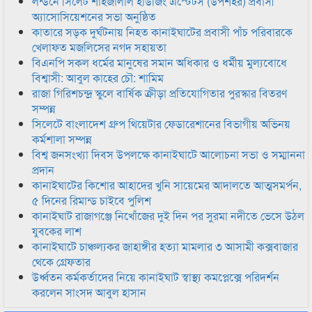
লন্ডনে সিলেট শাহজালাল হাউজিং এস্টেটস (উপশহর) প্রবাসী
অ্যাসোসিয়েশনের সভা অনুষ্ঠিত
কাতারে সড়ক দুর্ঘটনায় নিহত কানাইঘাটের প্রবাসী পাঁচ পরিবারকে
খেলাফত মজলিসের নগদ সহায়তা
বিএনপি সকল ধর্মের মানুষের সমান অধিকার ও ধর্মীয় মুল্যবোধে
বিশ্বাসী: আবুল কাহের চৌ: শামিম
রাজা গিরিশচন্দ্র স্কুলে বার্ষিক ক্রীড়া প্রতিযোগিতার পুরস্কার বিতরণ
সম্পন্ন
সিলেটে বাংলাদেশ গ্রুপ থিয়েটার ফেডারেশানের বিভাগীয় অভিনয়
কর্মশালা সম্পন্ন
বিশ্ব জনসংখ্যা দিবস উপলক্ষে কানাইঘাটে আলোচনা সভা ও সম্মাননা
প্রদান
কানাইঘাটের কিশোর আহাদের খুনি সায়েমের আদালতে আত্মসমর্পন,
৫ দিনের রিমান্ড চাইবে পুলিশ
কানাইঘাট রাজাগঞ্জে নিখোঁজের দুই দিন পর সুরমা নদীতে ভেসে উঠল
যুবকের লাশ
কানাইঘাটে চাঞ্চল্যকর জাহাঙ্গীর হত্যা মামলার ৩ আসামী কক্সবাজার
থেকে গ্রেফতার
উর্ধ্বতন কর্মকর্তাদের নিয়ে কানাইঘাট স্বাস্থ্য কমপ্লেক্সে পরিদর্শন
করলেন সাংসদ আবুল হাসান