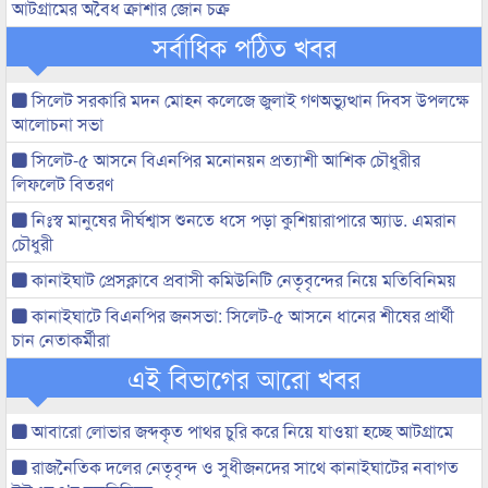
আটগ্রামের অবৈধ ক্রাশার জোন চক্র
সর্বাধিক পঠিত খবর
সিলেট সরকারি মদন মোহন কলেজে জুলাই গণঅভ্যুত্থান দিবস উপলক্ষে
আলোচনা সভা
সিলেট-৫ আসনে বিএনপির মনোনয়ন প্রত্যাশী আশিক চৌধুরীর
লিফলেট বিতরণ
নিঃস্ব মানুষের দীর্ঘশ্বাস শুনতে ধসে পড়া কুশিয়ারাপারে অ্যাড. এমরান
চৌধুরী
কানাইঘাট প্রেসক্লাবে প্রবাসী কমিউনিটি নেতৃবৃন্দের নিয়ে মতিবিনিময়
কানাইঘাটে বিএনপির জনসভা: সিলেট-৫ আসনে ধানের শীষের প্রার্থী
চান নেতাকর্মীরা
এই বিভাগের আরো খবর
আবারো লোভার জব্দকৃত পাথর চুরি করে নিয়ে যাওয়া হচ্ছে আটগ্রামে
রাজনৈতিক দলের নেতৃবৃন্দ ও সুধীজনদের সাথে কানাইঘাটের নবাগত