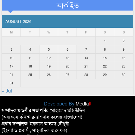
আর্কাইভ
AUGUST 2026
M
T
W
T
F
S
S
1
2
3
4
5
6
7
8
9
10
11
12
13
14
15
16
17
18
19
20
21
22
23
24
25
26
27
28
29
30
31
« Jul
Developed By
Media
it
সম্পাদক মন্ডলীর সভাপতি:
মোহাম্মাদ মহি উদ্দিন
(অধ্যক্ষ,সার্ক ইন্টারন্যাশনাল কলেজ বাংলাদেশ)
প্রধান সম্পাদক:
ইকবাল আহমদ চৌধুরী
(ইংল্যান্ড প্রবাসী, সাংবাদিক ও লেখক)