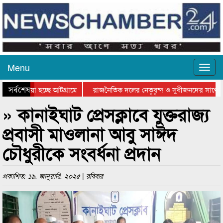
Menu
সর্বশেষ
ে যাওয়া হচ্ছে আটগ্রামে
রাজনৈতিক দলের নেতৃবৃন্দ ও সুধীজনদের সাথে ক
যোগিতার পুরস্কার বিতরণ সম্পন্ন
সিলেটে বাংলাদেশ গ্রুপ থিয়েটার ফেডারেশানের বিভ
» কানাইঘাট প্রেসক্লাবে যুক্তরাজ্য
প্রবাসী মাওলানা আবু সাঈদ
চৌধুরীকে সংবর্ধনা প্রদান
প্রকাশিত: ১৯. জানুয়ারি. ২০২৫ | রবিবার