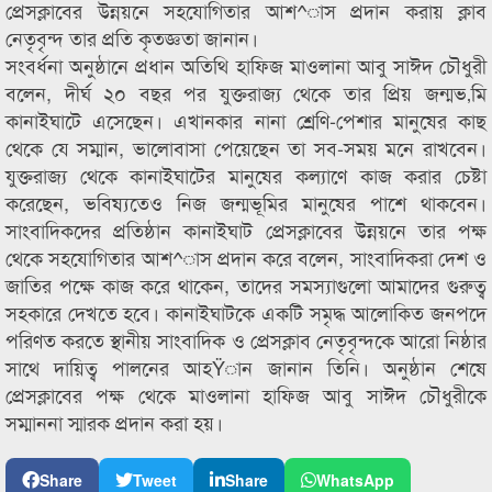
প্রেসক্লাবের উন্নয়নে সহযোগিতার আশ^াস প্রদান করায় ক্লাব
নেতৃবৃন্দ তার প্রতি কৃতজ্ঞতা জানান।
সংবর্ধনা অনুষ্ঠানে প্রধান অতিথি হাফিজ মাওলানা আবু সাঈদ চৌধুরী
বলেন, দীর্ঘ ২০ বছর পর যুক্তরাজ্য থেকে তার প্রিয় জন্মভ‚মি
কানাইঘাটে এসেছেন। এখানকার নানা শ্রেণি-পেশার মানুষের কাছ
থেকে যে সম্মান, ভালোবাসা পেয়েছেন তা সব-সময় মনে রাখবেন।
যুক্তরাজ্য থেকে কানাইঘাটের মানুষের কল্যাণে কাজ করার চেষ্টা
করেছেন, ভবিষ্যতেও নিজ জন্মভূমির মানুষের পাশে থাকবেন।
সাংবাদিকদের প্রতিষ্ঠান কানাইঘাট প্রেসক্লাবের উন্নয়নে তার পক্ষ
থেকে সহযোগিতার আশ^াস প্রদান করে বলেন, সাংবাদিকরা দেশ ও
জাতির পক্ষে কাজ করে থাকেন, তাদের সমস্যাগুলো আমাদের গুরুত্ব
সহকারে দেখতে হবে। কানাইঘাটকে একটি সমৃদ্ধ আলোকিত জনপদে
পরিণত করতে স্থানীয় সাংবাদিক ও প্রেসক্লাব নেতৃবৃন্দকে আরো নিষ্ঠার
সাথে দায়িত্ব পালনের আহŸান জানান তিনি। অনুষ্ঠান শেষে
প্রেসক্লাবের পক্ষ থেকে মাওলানা হাফিজ আবু সাঈদ চৌধুরীকে
সম্মাননা স্মারক প্রদান করা হয়।
Share
Tweet
Share
WhatsApp