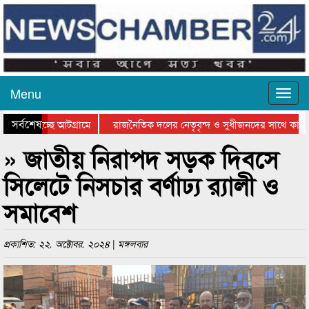
Menu
সর্বশেষ
াওয়া হচ্ছে আটগ্রামে
রাজনৈতিক দলের নেতৃবৃন্দ ও সুধীজনদের সাথে কানাই
তার পুরস্কার বিতরণ সম্পন্ন
সিলেটে বাংলাদেশ গ্রুপ থিয়েটার ফেডারেশানের বিভাগীয
» জাতীয় নিরাপদ সড়ক দিবসে
সিলেটে নিসচার বর্ণাঢ্য র‌্যালী ও
সমাবেশ
প্রকাশিত: ২২. অক্টোবর. ২০২৪ | মঙ্গলবার