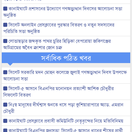
কানাইঘাটে প্রশাসনের উদ্যোগে গণঅভ্যুত্থান দিবসের আলোচনা সভা
অনুষ্ঠিত
সিলেট অনলাইন প্রেসক্লাবের পুরস্কার বিতরণ ও নতুন সদস্যদের
পরিচিতি সভা অনুষ্ঠিত
লোভাছড়ার জব্দকৃত পাথর চুরির হিড়িক! বেপরোয়া জকিগঞ্জের
আটগ্রামের অবৈধ ক্রাশার জোন চক্র
সর্বাধিক পঠিত খবর
সিলেট সরকারি মদন মোহন কলেজে জুলাই গণঅভ্যুত্থান দিবস উপলক্ষে
আলোচনা সভা
সিলেট-৫ আসনে বিএনপির মনোনয়ন প্রত্যাশী আশিক চৌধুরীর
লিফলেট বিতরণ
নিঃস্ব মানুষের দীর্ঘশ্বাস শুনতে ধসে পড়া কুশিয়ারাপারে অ্যাড. এমরান
চৌধুরী
কানাইঘাট প্রেসক্লাবে প্রবাসী কমিউনিটি নেতৃবৃন্দের নিয়ে মতিবিনিময়
কানাইঘাটে বিএনপির জনসভা: সিলেট-৫ আসনে ধানের শীষের প্রার্থী