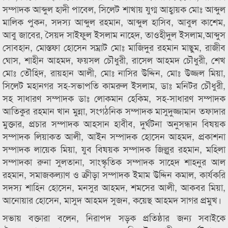
সম্পাদক আব্দুল হাদী পাবেল, সিলেট শাখায় যুগ্ম আহ্বায়ক মোঃ আব্দুল
মালিক পুকন, সদস্য আব্দুল রহমান, আব্দুল হাসিব, আবুল কাশেম,
আবু জাবের, সৈয়দ সাইফুল ইসলাম নাহেদ, তাওহীদুল ইসলাম,আব্দুস
সোবহান, মোস্তফা হোসেন সম্রাট মোঃ মাজিদুর রহমান মাছুম, রাজীব
ঘোস, শাহীন আহমদ, ফয়সল চৌধুরী, রাসেল আহমদ চৌধুরী, শেখ
মোঃ তৌহিদ, রায়হান আলী, মোঃ নাসির উদ্দিন, মোঃ উজ্জল মিয়া,
সিলেট মহানগর সহ-সভাপতি কামরুল ইসলাম, ডাঃ মনিটর চৌধুরী,
সহ সাধারণ সম্পাদক ডাঃ লোকমান হেকিম, সহ-সাধারণ সম্পাদক
আতিকুর রহমান খান মুন্না, সংগঠনিক সম্পাদক মাসুদুজ্জামান তফাদার
মুক্তার, প্রচার সম্পাদক আহসান হাবীব, দুর্ঘটনা অনুসন্ধান বিষয়ক
সম্পাদক লিয়াকত আলী, আইন সম্পাদক হোসেন আহমদ, প্রকাশনা
সম্পাদক লায়েক মিয়া, যুব বিষয়ক সম্পাদক জিল্লুর রহমান, মহিলা
সম্পাদকা রুনা সুলতানা, সাংস্কৃতিক সম্পাদক সাহেদ শাহনুর আল
রহমান, সমাজকল্যাণ ও ক্রীড়া সম্পাদক ইমাম উদ্দিন কমাল, কার্যকরি
সদস্য শাহিন হোসেন, মনসুর আহমদ, শমসের আলী, আকবর মিয়া,
আনোয়ার হোসেন, মাসুদ আহমদ সুজন, কয়েছ আহমদ সাগর প্রমুখ।
সভায় বক্তারা বলেন, নিরাপদ সড়ক প্রতিষ্ঠার জন্য সবাইকে