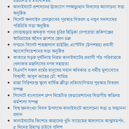
ইউএনও’র মতবিনিময়
কানাইঘাটে প্রশাসনের উদ্যোগে গণঅভ্যুত্থান দিবসের আলোচনা সভা
অনুষ্ঠিত
সিলেট অনলাইন প্রেসক্লাবের পুরস্কার বিতরণ ও নতুন সদস্যদের
পরিচিতি সভা অনুষ্ঠিত
লোভাছড়ার জব্দকৃত পাথর চুরির হিড়িক! বেপরোয়া জকিগঞ্জের
আটগ্রামের অবৈধ ক্রাশার জোন চক্র
লন্ডনে সিলেট শাহজালাল হাউজিং এস্টেটস (উপশহর) প্রবাসী
অ্যাসোসিয়েশনের সভা অনুষ্ঠিত
কাতারে সড়ক দুর্ঘটনায় নিহত কানাইঘাটের প্রবাসী পাঁচ পরিবারকে
খেলাফত মজলিসের নগদ সহায়তা
বিএনপি সকল ধর্মের মানুষের সমান অধিকার ও ধর্মীয় মুল্যবোধে
বিশ্বাসী: আবুল কাহের চৌ: শামিম
রাজা গিরিশচন্দ্র স্কুলে বার্ষিক ক্রীড়া প্রতিযোগিতার পুরস্কার বিতরণ
সম্পন্ন
সিলেটে বাংলাদেশ গ্রুপ থিয়েটার ফেডারেশানের বিভাগীয় অভিনয়
কর্মশালা সম্পন্ন
বিশ্ব জনসংখ্যা দিবস উপলক্ষে কানাইঘাটে আলোচনা সভা ও সম্মাননা
প্রদান
কানাইঘাটের কিশোর আহাদের খুনি সায়েমের আদালতে আত্মসমর্পন,
৫ দিনের রিমান্ড চাইবে পুলিশ