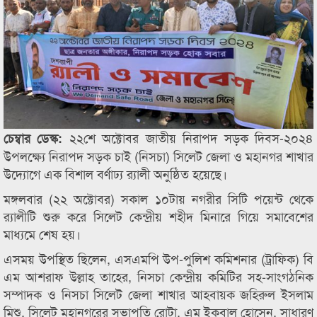
২২শে অক্টোবর জাতীয় নিরাপদ সড়ক দিবস-২০২৪
চেম্বার ডেস্ক:
উপলক্ষ্যে নিরাপদ সড়ক চাই (নিসচা) সিলেট জেলা ও মহানগর শাখার
উদ্যোগে এক বিশাল বর্ণাঢ্য র‌্যালী অনুষ্ঠিত হয়েছে।
মঙ্গলবার (২২ অক্টোবর) সকাল ১০টায় নগরীর সিটি পয়েন্ট থেকে
র‌্যালীটি শুরু করে সিলেট কেন্দ্রীয় শহীদ মিনারে গিয়ে সমাবেশের
মাধ্যমে শেষ হয়।
এসময় উপস্থিত ছিলেন, এসএমপি উপ-পুলিশ কমিশনার (ট্রাফিক) বি
এম আশরাফ উল্লাহ তাহের, নিসচা কেন্দ্রীয় কমিটির সহ-সাংগঠনিক
সম্পাদক ও নিসচা সিলেট জেলা শাখার আহবায়ক জহিরুল ইসলাম
মিশু, সিলেট মহানগরের সভাপতি রোটা. এম ইকবাল হোসেন, সাধারণ