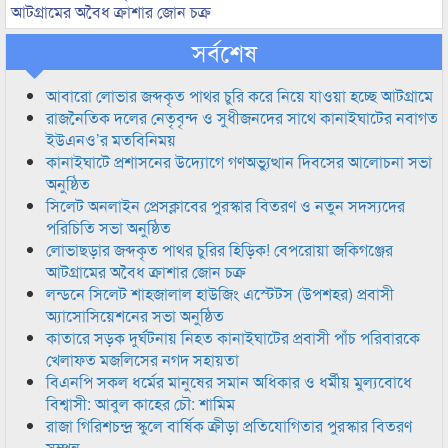
আটগ্রামের অবৈধ ক্রাশার জোন চক্র
সর্বশেষ
আবারো লোভার জব্দকৃত পাথর চুরি করে নিয়ে যাওয়া হচ্ছে আটগ্রামে
রাজনৈতিক দলের নেতৃবৃন্দ ও সুধীজনদের সাথে কানাইঘাটের নবাগত
ইউএনও’র মতবিনিময়
কানাইঘাটে প্রশাসনের উদ্যোগে গণঅভ্যুত্থান দিবসের আলোচনা সভা
অনুষ্ঠিত
সিলেট অনলাইন প্রেসক্লাবের পুরস্কার বিতরণ ও নতুন সদস্যদের
পরিচিতি সভা অনুষ্ঠিত
লোভাছড়ার জব্দকৃত পাথর চুরির হিড়িক! বেপরোয়া জকিগঞ্জের
আটগ্রামের অবৈধ ক্রাশার জোন চক্র
লন্ডনে সিলেট শাহজালাল হাউজিং এস্টেটস (উপশহর) প্রবাসী
অ্যাসোসিয়েশনের সভা অনুষ্ঠিত
কাতারে সড়ক দুর্ঘটনায় নিহত কানাইঘাটের প্রবাসী পাঁচ পরিবারকে
খেলাফত মজলিসের নগদ সহায়তা
বিএনপি সকল ধর্মের মানুষের সমান অধিকার ও ধর্মীয় মুল্যবোধে
বিশ্বাসী: আবুল কাহের চৌ: শামিম
রাজা গিরিশচন্দ্র স্কুলে বার্ষিক ক্রীড়া প্রতিযোগিতার পুরস্কার বিতরণ
সম্পন্ন