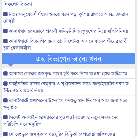
লিফলেট বিতরণ
নিঃস্ব মানুষের দীর্ঘশ্বাস শুনতে ধসে পড়া কুশিয়ারাপারে অ্যাড. এমরান
চৌধুরী
কানাইঘাট প্রেসক্লাবে প্রবাসী কমিউনিটি নেতৃবৃন্দের নিয়ে মতিবিনিময়
কানাইঘাটে বিএনপির জনসভা: সিলেট-৫ আসনে ধানের শীষের প্রার্থী
চান নেতাকর্মীরা
এই বিভাগের আরো খবর
আবারো লোভার জব্দকৃত পাথর চুরি করে নিয়ে যাওয়া হচ্ছে আটগ্রামে
রাজনৈতিক দলের নেতৃবৃন্দ ও সুধীজনদের সাথে কানাইঘাটের নবাগত
ইউএনও’র মতবিনিময়
কানাইঘাটে প্রশাসনের উদ্যোগে গণঅভ্যুত্থান দিবসের আলোচনা সভা
অনুষ্ঠিত
সিলেট অনলাইন প্রেসক্লাবের পুরস্কার বিতরণ ও নতুন সদস্যদের
পরিচিতি সভা অনুষ্ঠিত
লোভাছড়ার জব্দকৃত পাথর চুরির হিড়িক! বেপরোয়া জকিগঞ্জের