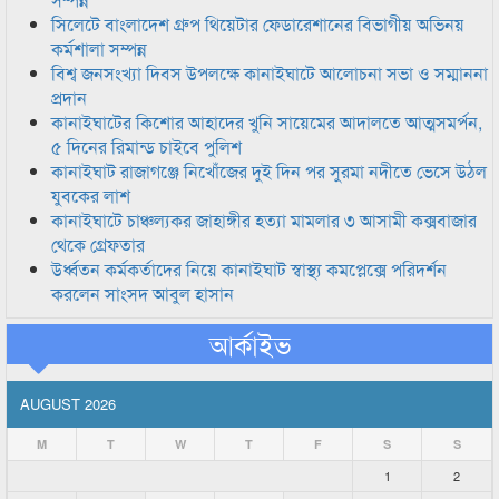
সিলেটে বাংলাদেশ গ্রুপ থিয়েটার ফেডারেশানের বিভাগীয় অভিনয়
কর্মশালা সম্পন্ন
বিশ্ব জনসংখ্যা দিবস উপলক্ষে কানাইঘাটে আলোচনা সভা ও সম্মাননা
প্রদান
কানাইঘাটের কিশোর আহাদের খুনি সায়েমের আদালতে আত্মসমর্পন,
৫ দিনের রিমান্ড চাইবে পুলিশ
কানাইঘাট রাজাগঞ্জে নিখোঁজের দুই দিন পর সুরমা নদীতে ভেসে উঠল
যুবকের লাশ
কানাইঘাটে চাঞ্চল্যকর জাহাঙ্গীর হত্যা মামলার ৩ আসামী কক্সবাজার
থেকে গ্রেফতার
উর্ধ্বতন কর্মকর্তাদের নিয়ে কানাইঘাট স্বাস্থ্য কমপ্লেক্সে পরিদর্শন
করলেন সাংসদ আবুল হাসান
আর্কাইভ
AUGUST 2026
M
T
W
T
F
S
S
1
2