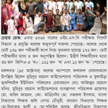
এবার ২০২৪ সালের এইচ.এস.সি পরীক্ষায় সিলেট
চেম্বার ডেস্ক:
বিজ্ঞান ও প্রযুক্তি কলেজ অভূতপূর্ব সাফল্য পেয়েছে। কলেজ থেকে
মোট ১৭৮ জন পরীক্ষার্থী অংশ নিয়ে কৃতকায হয়েছে ১৭২ জন। মোট
পরীক্ষার্থীর মধ্যে ৪ জন অনুপস্থিত ছিলেন। উত্তীর্ণ শিক্ষার্থীদের মধ্যে
৩৯ জন জিপিএ-৫ ‘অ+’, ১২১ জন ‘অ’ এবং ১২ জন ‘অ-’ পেয়েছে।
মঙ্গলবার (১৫ অক্টোবর) কলেজ ক্যাম্পাসে ফলাফল ঘোষণাকালে
উপস্থিত ছিলেন মুহিবুর রহমান ফাউন্ডেশনের পরিচালক ও কুলাউড়া
ভূকশিমইল ইউনিয়ন পরিষদের চেয়ারম্যান মোঃ আজিজুর রহমান
মনির, মুহিবুর রহমান ফাউন্ডেশনের ব্যবস্থাপনা পরিচালক প্রফেসর
মো. ফরিদ আহমদ, কো- অর্ডিনেটর মো. নজরুল ইসলাম, বাংলা
বিভাগের শিক্ষক জলি বেগম চৌধুরী, রসায়ন বিভাগের শিক্ষক
মো.লিয়াকত আলী ও মো.শফিউল আলম, জীববিজ্ঞান বিভাগের