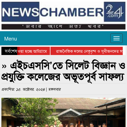
Menu
সর্বশেষ
নিয়ে যাওয়া হচ্ছে আটগ্রামে
রাজনৈতিক দলের নেতৃবৃন্দ ও সুধীজনদের সাথে
রতিযোগিতার পুরস্কার বিতরণ সম্পন্ন
সিলেটে বাংলাদেশ গ্রুপ থিয়েটার ফেডারেশানের 
» এইচএসসি’তে সিলেট বিজ্ঞান ও
প্রযুক্তি কলেজের অভূতপূর্ব সাফল্য
প্রকাশিত: ১৫. অক্টোবর. ২০২৪ | মঙ্গলবার