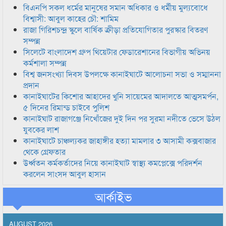
বিএনপি সকল ধর্মের মানুষের সমান অধিকার ও ধর্মীয় মুল্যবোধে
বিশ্বাসী: আবুল কাহের চৌ: শামিম
রাজা গিরিশচন্দ্র স্কুলে বার্ষিক ক্রীড়া প্রতিযোগিতার পুরস্কার বিতরণ
সম্পন্ন
সিলেটে বাংলাদেশ গ্রুপ থিয়েটার ফেডারেশানের বিভাগীয় অভিনয়
কর্মশালা সম্পন্ন
বিশ্ব জনসংখ্যা দিবস উপলক্ষে কানাইঘাটে আলোচনা সভা ও সম্মাননা
প্রদান
কানাইঘাটের কিশোর আহাদের খুনি সায়েমের আদালতে আত্মসমর্পন,
৫ দিনের রিমান্ড চাইবে পুলিশ
কানাইঘাট রাজাগঞ্জে নিখোঁজের দুই দিন পর সুরমা নদীতে ভেসে উঠল
যুবকের লাশ
কানাইঘাটে চাঞ্চল্যকর জাহাঙ্গীর হত্যা মামলার ৩ আসামী কক্সবাজার
থেকে গ্রেফতার
উর্ধ্বতন কর্মকর্তাদের নিয়ে কানাইঘাট স্বাস্থ্য কমপ্লেক্সে পরিদর্শন
করলেন সাংসদ আবুল হাসান
আর্কাইভ
AUGUST 2026