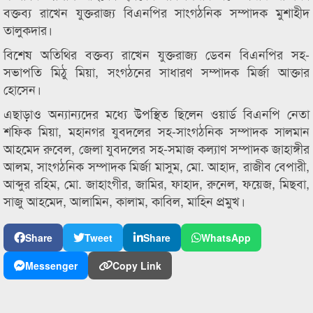
বক্তব্য রাখেন যুক্তরাজ্য বিএনপির সাংগঠনিক সম্পাদক মুশাহীদ
তালুকদার।
বিশেষ অতিথির বক্তব্য রাখেন যুক্তরাজ্য ডেবন বিএনপির সহ-
সভাপতি মিঠু মিয়া, সংগঠনের সাধারণ সম্পাদক মির্জা আক্তার
হোসেন।
এছাড়াও অন্যান্যদের মধ্যে উপস্থিত ছিলেন ওয়ার্ড বিএনপি নেতা
শফিক মিয়া, মহানগর যুবদলের সহ-সাংগঠনিক সম্পাদক সালমান
আহমেদ রুবেল, জেলা যুবদলের সহ-সমাজ কল্যাণ সম্পাদক জাহাঙ্গীর
আলম, সাংগঠনিক সম্পাদক মির্জা মাসুম, মো. আহাদ, রাজীব বেপারী,
আব্দুর রহিম, মো. জাহাংগীর, জামির, ফাহাদ, রুনেল, ফয়েজ, মিছবা,
সাজু আহমেদ, আলামিন, কালাম, কাবিল, মাহিন প্রমুখ।
Share
Tweet
Share
WhatsApp
Messenger
Copy Link