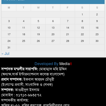
M
T
W
T
F
S
S
1
2
3
4
5
6
7
8
9
10
11
12
13
14
15
16
17
18
19
20
21
22
23
24
25
26
27
28
29
30
31
« Jul
Developed By
Media
it
সম্পাদক মন্ডলীর সভাপতি:
মোহাম্মাদ মহি উদ্দিন
(অধ্যক্ষ,সার্ক ইন্টারন্যাশনাল কলেজ বাংলাদেশ)
প্রধান সম্পাদক:
ইকবাল আহমদ চৌধুরী
(ইংল্যান্ড প্রবাসী, সাংবাদিক ও লেখক)
সম্পাদক:
তাওহীদুল ইসলাম
মোবাইল : ০১৭১০-৯৯৩৫৭২
সম্পাদকীয় কার্যালয়:
অফিস নং-০২, বশির কমপ্লেক্স, লালদিঘীরপার রোড,