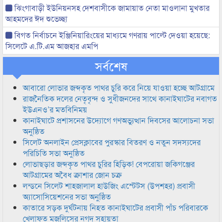
ঝিংগাবাড়ী ইউনিয়নসহ দেশবাসীকে জামায়াত নেতা মাওলানা মুখতার
আহমদের ঈদ শুভেচ্ছা
বিগত নির্বাচনে ইঞ্জিনিয়ারিংয়ের মাধ্যমে গণরায় পাল্টে দেওয়া হয়েছে:
সিলেটে এ.টি.এম আজহার এমপি
সর্বশেষ
আবারো লোভার জব্দকৃত পাথর চুরি করে নিয়ে যাওয়া হচ্ছে আটগ্রামে
রাজনৈতিক দলের নেতৃবৃন্দ ও সুধীজনদের সাথে কানাইঘাটের নবাগত
ইউএনও’র মতবিনিময়
কানাইঘাটে প্রশাসনের উদ্যোগে গণঅভ্যুত্থান দিবসের আলোচনা সভা
অনুষ্ঠিত
সিলেট অনলাইন প্রেসক্লাবের পুরস্কার বিতরণ ও নতুন সদস্যদের
পরিচিতি সভা অনুষ্ঠিত
লোভাছড়ার জব্দকৃত পাথর চুরির হিড়িক! বেপরোয়া জকিগঞ্জের
আটগ্রামের অবৈধ ক্রাশার জোন চক্র
লন্ডনে সিলেট শাহজালাল হাউজিং এস্টেটস (উপশহর) প্রবাসী
অ্যাসোসিয়েশনের সভা অনুষ্ঠিত
কাতারে সড়ক দুর্ঘটনায় নিহত কানাইঘাটের প্রবাসী পাঁচ পরিবারকে
খেলাফত মজলিসের নগদ সহায়তা