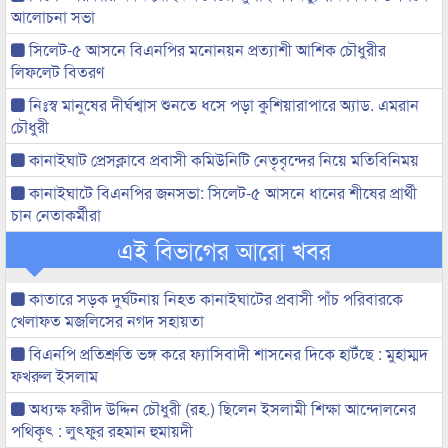
আলোচনা সভা
সিলেট-৫ আসনে বিএনপির মনোনয়ন প্রত্যাশী আশিক চৌধুরীর
লিফলেট বিতরণ
নিঃস্ব মানুষের দীর্ঘশ্বাস শুনতে ধসে পড়া কুশিয়ারাপারে অ্যাড. এমরান
চৌধুরী
কানাইঘাট প্রেসক্লাবে প্রবাসী কমিউনিটি নেতৃবৃন্দের নিয়ে মতিবিনিময়
কানাইঘাটে বিএনপির জনসভা: সিলেট-৫ আসনে ধানের শীষের প্রার্থী
চান নেতাকর্মীরা
এই বিভাগের আরো খবর
কাতারে সড়ক দুর্ঘটনায় নিহত কানাইঘাটের প্রবাসী পাঁচ পরিবারকে
খেলাফত মজলিসের নগদ সহায়তা
বিএনপি প্রতিশ্রুতি ভঙ্গ করে ফ্যাসিবাদী শাসনের দিকে হাটঁছে : মুহাম্মদ
ফখরুল ইসলাম
অধ্যক্ষ ফরীদ উদ্দিন চৌধুরী (রহ.) ছিলেন ইসলামী শিক্ষা আন্দোলনের
পথিকৃৎ : লুৎফুর রহমান হুমায়দী