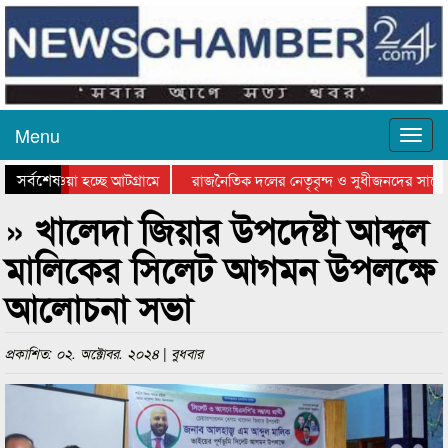
Menu
সর্বশেষ
িয়ে যাওয়া হচ্ছে আটগ্রামে
রাজনৈতিক দলের নেতৃবৃন্দ ও সুধীজনদের সাথে 
িযোগিতার পুরস্কার বিতরণ সম্পন্ন
সিলেটে বাংলাদেশ গ্রুপ থিয়েটার ফেডারেশানের বি
» খালেদা জিয়ার উপদেষ্টা আব্দুল
মালিকের সিলেট আগমন উপলক্ষে
আলোচনা সভা
প্রকাশিত: ০২. অক্টোবর. ২০২৪ | বুধবার