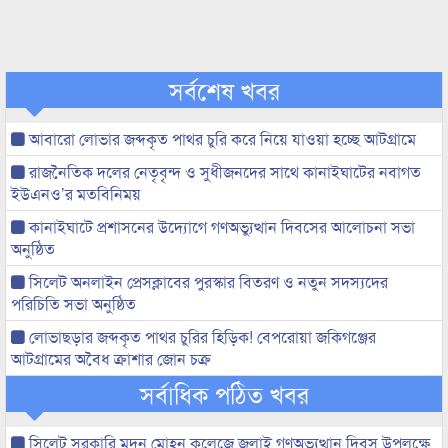
সর্বশেষ খবর
আবারো লোভার জব্দকৃত পাথর চুরি করে নিয়ে যাওয়া হচ্ছে আটগ্রামে
রাজনৈতিক দলের নেতৃবৃন্দ ও সুধীজনদের সাথে কানাইঘাটের নবাগত
ইউএনও’র মতবিনিময়
কানাইঘাটে প্রশাসনের উদ্যোগে গণঅভ্যুত্থান দিবসের আলোচনা সভা
অনুষ্ঠিত
সিলেট অনলাইন প্রেসক্লাবের পুরস্কার বিতরণ ও নতুন সদস্যদের
পরিচিতি সভা অনুষ্ঠিত
লোভাছড়ার জব্দকৃত পাথর চুরির হিড়িক! বেপরোয়া জকিগঞ্জের
আটগ্রামের অবৈধ ক্রাশার জোন চক্র
সর্বাধিক পঠিত খবর
সিলেট সরকারি মদন মোহন কলেজে জুলাই গণঅভ্যুত্থান দিবস উপলক্ষে