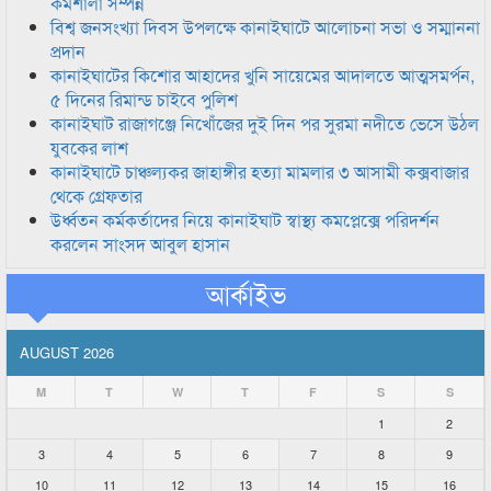
কর্মশালা সম্পন্ন
বিশ্ব জনসংখ্যা দিবস উপলক্ষে কানাইঘাটে আলোচনা সভা ও সম্মাননা
প্রদান
কানাইঘাটের কিশোর আহাদের খুনি সায়েমের আদালতে আত্মসমর্পন,
৫ দিনের রিমান্ড চাইবে পুলিশ
কানাইঘাট রাজাগঞ্জে নিখোঁজের দুই দিন পর সুরমা নদীতে ভেসে উঠল
যুবকের লাশ
কানাইঘাটে চাঞ্চল্যকর জাহাঙ্গীর হত্যা মামলার ৩ আসামী কক্সবাজার
থেকে গ্রেফতার
উর্ধ্বতন কর্মকর্তাদের নিয়ে কানাইঘাট স্বাস্থ্য কমপ্লেক্সে পরিদর্শন
করলেন সাংসদ আবুল হাসান
আর্কাইভ
AUGUST 2026
M
T
W
T
F
S
S
1
2
3
4
5
6
7
8
9
10
11
12
13
14
15
16