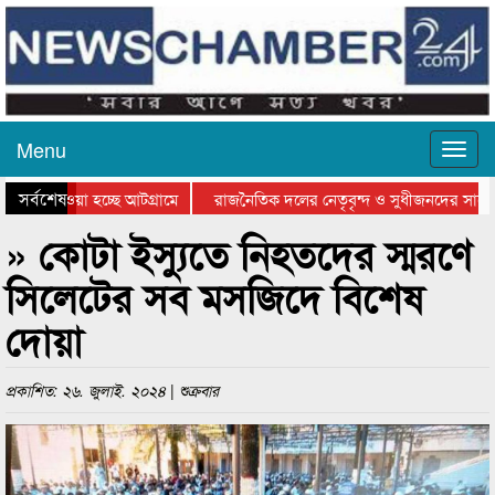
Menu
সর্বশেষ
িয়ে যাওয়া হচ্ছে আটগ্রামে
রাজনৈতিক দলের নেতৃবৃন্দ ও সুধীজনদের সাথে 
তিযোগিতার পুরস্কার বিতরণ সম্পন্ন
সিলেটে বাংলাদেশ গ্রুপ থিয়েটার ফেডারেশানের ব
» কোটা ইস্যুতে নিহতদের স্মরণে
সিলেটের সব মসজিদে বিশেষ
দোয়া
প্রকাশিত: ২৬. জুলাই. ২০২৪ | শুক্রবার