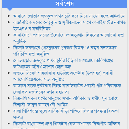
সর্বশেষ
আবারো লোভার জব্দকৃত পাথর চুরি করে নিয়ে যাওয়া হচ্ছে আটগ্রামে
রাজনৈতিক দলের নেতৃবৃন্দ ও সুধীজনদের সাথে কানাইঘাটের নবাগত
ইউএনও’র মতবিনিময়
কানাইঘাটে প্রশাসনের উদ্যোগে গণঅভ্যুত্থান দিবসের আলোচনা সভা
অনুষ্ঠিত
সিলেট অনলাইন প্রেসক্লাবের পুরস্কার বিতরণ ও নতুন সদস্যদের
পরিচিতি সভা অনুষ্ঠিত
লোভাছড়ার জব্দকৃত পাথর চুরির হিড়িক! বেপরোয়া জকিগঞ্জের
আটগ্রামের অবৈধ ক্রাশার জোন চক্র
লন্ডনে সিলেট শাহজালাল হাউজিং এস্টেটস (উপশহর) প্রবাসী
অ্যাসোসিয়েশনের সভা অনুষ্ঠিত
কাতারে সড়ক দুর্ঘটনায় নিহত কানাইঘাটের প্রবাসী পাঁচ পরিবারকে
খেলাফত মজলিসের নগদ সহায়তা
বিএনপি সকল ধর্মের মানুষের সমান অধিকার ও ধর্মীয় মুল্যবোধে
বিশ্বাসী: আবুল কাহের চৌ: শামিম
রাজা গিরিশচন্দ্র স্কুলে বার্ষিক ক্রীড়া প্রতিযোগিতার পুরস্কার বিতরণ
সম্পন্ন
সিলেটে বাংলাদেশ গ্রুপ থিয়েটার ফেডারেশানের বিভাগীয় অভিনয়