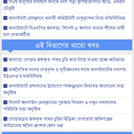
নিঃস্ব মানুষের দীর্ঘশ্বাস শুনতে ধসে পড়া কুশিয়ারাপারে অ্যাড. এমরান
চৌধুরী
কানাইঘাট প্রেসক্লাবে প্রবাসী কমিউনিটি নেতৃবৃন্দের নিয়ে মতিবিনিময়
কানাইঘাটে বিএনপির জনসভা: সিলেট-৫ আসনে ধানের শীষের প্রার্থী
চান নেতাকর্মীরা
এই বিভাগের আরো খবর
আবারো লোভার জব্দকৃত পাথর চুরি করে নিয়ে যাওয়া হচ্ছে আটগ্রামে
রাজনৈতিক দলের নেতৃবৃন্দ ও সুধীজনদের সাথে কানাইঘাটের নবাগত
ইউএনও’র মতবিনিময়
কানাইঘাটে প্রশাসনের উদ্যোগে গণঅভ্যুত্থান দিবসের আলোচনা সভা
অনুষ্ঠিত
সিলেট অনলাইন প্রেসক্লাবের পুরস্কার বিতরণ ও নতুন সদস্যদের
পরিচিতি সভা অনুষ্ঠিত
লোভাছড়ার জব্দকৃত পাথর চুরির হিড়িক! বেপরোয়া জকিগঞ্জের
আটগ্রামের অবৈধ ক্রাশার জোন চক্র