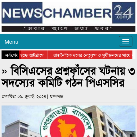
Menu
সর্বশেষ
যাওয়া হচ্ছে আটগ্রামে
রাজনৈতিক দলের নেতৃবৃন্দ ও সুধীজনদের সাথে কান
িতার পুরস্কার বিতরণ সম্পন্ন
সিলেটে বাংলাদেশ গ্রুপ থিয়েটার ফেডারেশানের বিভাগী
» বিসিএসের প্রশ্নফাঁসের ঘটনায় ৩
সদস্যের কমিটি গঠন পিএসসির
প্রকাশিত: ০৯. জুলাই. ২০২৪ | মঙ্গলবার