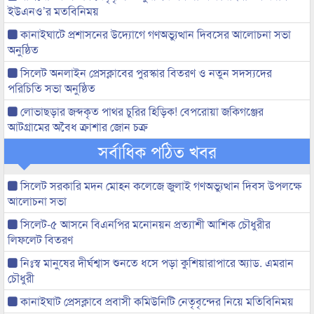
ইউএনও’র মতবিনিময়
কানাইঘাটে প্রশাসনের উদ্যোগে গণঅভ্যুত্থান দিবসের আলোচনা সভা
অনুষ্ঠিত
সিলেট অনলাইন প্রেসক্লাবের পুরস্কার বিতরণ ও নতুন সদস্যদের
পরিচিতি সভা অনুষ্ঠিত
লোভাছড়ার জব্দকৃত পাথর চুরির হিড়িক! বেপরোয়া জকিগঞ্জের
আটগ্রামের অবৈধ ক্রাশার জোন চক্র
সর্বাধিক পঠিত খবর
সিলেট সরকারি মদন মোহন কলেজে জুলাই গণঅভ্যুত্থান দিবস উপলক্ষে
আলোচনা সভা
সিলেট-৫ আসনে বিএনপির মনোনয়ন প্রত্যাশী আশিক চৌধুরীর
লিফলেট বিতরণ
নিঃস্ব মানুষের দীর্ঘশ্বাস শুনতে ধসে পড়া কুশিয়ারাপারে অ্যাড. এমরান
চৌধুরী
কানাইঘাট প্রেসক্লাবে প্রবাসী কমিউনিটি নেতৃবৃন্দের নিয়ে মতিবিনিময়