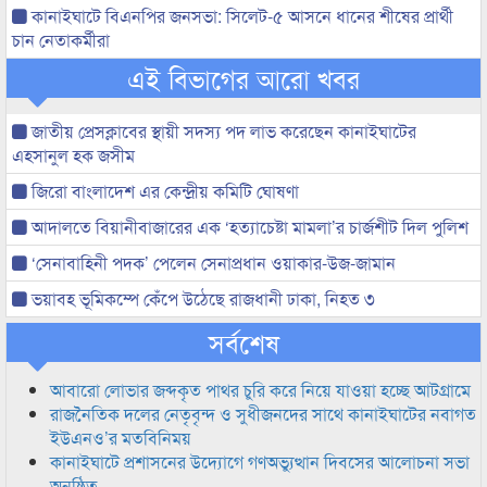
কানাইঘাটে বিএনপির জনসভা: সিলেট-৫ আসনে ধানের শীষের প্রার্থী
চান নেতাকর্মীরা
এই বিভাগের আরো খবর
জাতীয় প্রেসক্লাবের স্থায়ী সদস্য পদ লাভ করেছেন কানাইঘাটের
এহসানুল হক জসীম
জিরো বাংলাদেশ এর কেন্দ্রীয় কমিটি ঘোষণা
আদালতে বিয়ানীবাজারের এক ‘হত্যাচেষ্টা মামলা’র চার্জশীট দিল পুলিশ
‘সেনাবাহিনী পদক’ পেলেন সেনাপ্রধান ওয়াকার-উজ-জামান
ভয়াবহ ভূমিকম্পে কেঁপে উঠেছে রাজধানী ঢাকা, নিহত ৩
সর্বশেষ
আবারো লোভার জব্দকৃত পাথর চুরি করে নিয়ে যাওয়া হচ্ছে আটগ্রামে
রাজনৈতিক দলের নেতৃবৃন্দ ও সুধীজনদের সাথে কানাইঘাটের নবাগত
ইউএনও’র মতবিনিময়
কানাইঘাটে প্রশাসনের উদ্যোগে গণঅভ্যুত্থান দিবসের আলোচনা সভা
অনুষ্ঠিত