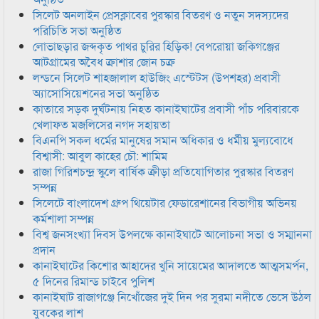
সিলেট অনলাইন প্রেসক্লাবের পুরস্কার বিতরণ ও নতুন সদস্যদের
পরিচিতি সভা অনুষ্ঠিত
লোভাছড়ার জব্দকৃত পাথর চুরির হিড়িক! বেপরোয়া জকিগঞ্জের
আটগ্রামের অবৈধ ক্রাশার জোন চক্র
লন্ডনে সিলেট শাহজালাল হাউজিং এস্টেটস (উপশহর) প্রবাসী
অ্যাসোসিয়েশনের সভা অনুষ্ঠিত
কাতারে সড়ক দুর্ঘটনায় নিহত কানাইঘাটের প্রবাসী পাঁচ পরিবারকে
খেলাফত মজলিসের নগদ সহায়তা
বিএনপি সকল ধর্মের মানুষের সমান অধিকার ও ধর্মীয় মুল্যবোধে
বিশ্বাসী: আবুল কাহের চৌ: শামিম
রাজা গিরিশচন্দ্র স্কুলে বার্ষিক ক্রীড়া প্রতিযোগিতার পুরস্কার বিতরণ
সম্পন্ন
সিলেটে বাংলাদেশ গ্রুপ থিয়েটার ফেডারেশানের বিভাগীয় অভিনয়
কর্মশালা সম্পন্ন
বিশ্ব জনসংখ্যা দিবস উপলক্ষে কানাইঘাটে আলোচনা সভা ও সম্মাননা
প্রদান
কানাইঘাটের কিশোর আহাদের খুনি সায়েমের আদালতে আত্মসমর্পন,
৫ দিনের রিমান্ড চাইবে পুলিশ
কানাইঘাট রাজাগঞ্জে নিখোঁজের দুই দিন পর সুরমা নদীতে ভেসে উঠল
যুবকের লাশ