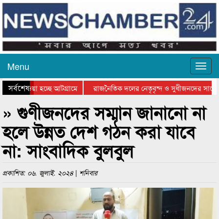
Menu
সর্বশেষ
য়ে যাওয়া হচ্ছে আটগ্রামে
রাজনৈতিক দলের নেতৃবৃন্দ ও সুধীজনদের সাথে 
িযোগিতার পুরস্কার বিতরণ সম্পন্ন
সিলেটে বাংলাদেশ গ্রুপ থিয়েটার ফেডারেশানের বি
» গুণীজনদের সম্মান জানানো না
হলে উন্নত দেশ গঠন করা যাবে
না: সাংবাদিক বুলবুল
প্রকাশিত: ০৬. জুলাই. ২০২৪ | শনিবার