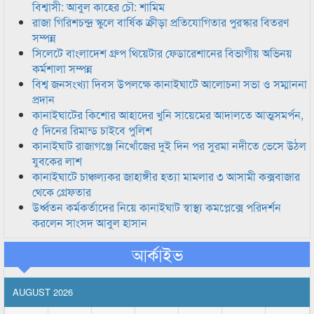
বিশ্বাসী: আবুল কাহের চৌ: শামিম
রাজা গিরিশচন্দ্র স্কুলে বার্ষিক ক্রীড়া প্রতিযোগিতার পুরস্কার বিতরণ
সম্পন্ন
সিলেটে বাংলাদেশ গ্রুপ থিয়েটার ফেডারেশানের বিভাগীয় অভিনয়
কর্মশালা সম্পন্ন
বিশ্ব জনসংখ্যা দিবস উপলক্ষে কানাইঘাটে আলোচনা সভা ও সম্মাননা
প্রদান
কানাইঘাটের কিশোর আহাদের খুনি সায়েমের আদালতে আত্মসমর্পন,
৫ দিনের রিমান্ড চাইবে পুলিশ
কানাইঘাট রাজাগঞ্জে নিখোঁজের দুই দিন পর সুরমা নদীতে ভেসে উঠল
যুবকের লাশ
কানাইঘাটে চাঞ্চল্যকর জাহাঙ্গীর হত্যা মামলার ৩ আসামী কক্সবাজার
থেকে গ্রেফতার
উর্ধ্বতন কর্মকর্তাদের নিয়ে কানাইঘাট স্বাস্থ্য কমপ্লেক্সে পরিদর্শন
করলেন সাংসদ আবুল হাসান
আর্কাইভ
AUGUST 2026