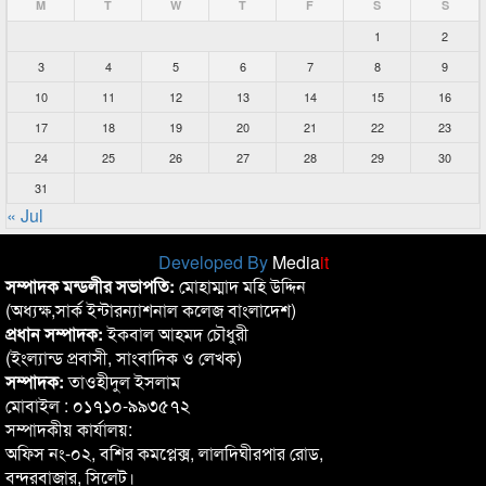
M
T
W
T
F
S
S
1
2
3
4
5
6
7
8
9
10
11
12
13
14
15
16
17
18
19
20
21
22
23
24
25
26
27
28
29
30
31
« Jul
Developed By
Media
it
সম্পাদক মন্ডলীর সভাপতি:
মোহাম্মাদ মহি উদ্দিন
(অধ্যক্ষ,সার্ক ইন্টারন্যাশনাল কলেজ বাংলাদেশ)
প্রধান সম্পাদক:
ইকবাল আহমদ চৌধুরী
(ইংল্যান্ড প্রবাসী, সাংবাদিক ও লেখক)
সম্পাদক:
তাওহীদুল ইসলাম
মোবাইল : ০১৭১০-৯৯৩৫৭২
সম্পাদকীয় কার্যালয়:
অফিস নং-০২, বশির কমপ্লেক্স, লালদিঘীরপার রোড,
বন্দরবাজার, সিলেট।