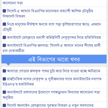
আলোচনা সভা
সিলেট-৫ আসনে বিএনপির মনোনয়ন প্রত্যাশী আশিক চৌধুরীর
লিফলেট বিতরণ
নিঃস্ব মানুষের দীর্ঘশ্বাস শুনতে ধসে পড়া কুশিয়ারাপারে অ্যাড. এমরান
চৌধুরী
কানাইঘাট প্রেসক্লাবে প্রবাসী কমিউনিটি নেতৃবৃন্দের নিয়ে মতিবিনিময়
কানাইঘাটে বিএনপির জনসভা: সিলেট-৫ আসনে ধানের শীষের প্রার্থী
চান নেতাকর্মীরা
এই বিভাগের আরো খবর
আবারো লোভার জব্দকৃত পাথর চুরি করে নিয়ে যাওয়া হচ্ছে আটগ্রামে
রাজনৈতিক দলের নেতৃবৃন্দ ও সুধীজনদের সাথে কানাইঘাটের নবাগত
ইউএনও’র মতবিনিময়
কানাইঘাটে প্রশাসনের উদ্যোগে গণঅভ্যুত্থান দিবসের আলোচনা সভা
অনুষ্ঠিত
সিলেট অনলাইন প্রেসক্লাবের পুরস্কার বিতরণ ও নতুন সদস্যদের