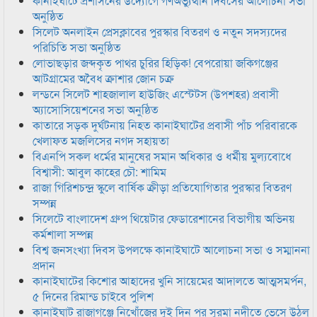
কানাইঘাটে প্রশাসনের উদ্যোগে গণঅভ্যুত্থান দিবসের আলোচনা সভা
অনুষ্ঠিত
সিলেট অনলাইন প্রেসক্লাবের পুরস্কার বিতরণ ও নতুন সদস্যদের
পরিচিতি সভা অনুষ্ঠিত
লোভাছড়ার জব্দকৃত পাথর চুরির হিড়িক! বেপরোয়া জকিগঞ্জের
আটগ্রামের অবৈধ ক্রাশার জোন চক্র
লন্ডনে সিলেট শাহজালাল হাউজিং এস্টেটস (উপশহর) প্রবাসী
অ্যাসোসিয়েশনের সভা অনুষ্ঠিত
কাতারে সড়ক দুর্ঘটনায় নিহত কানাইঘাটের প্রবাসী পাঁচ পরিবারকে
খেলাফত মজলিসের নগদ সহায়তা
বিএনপি সকল ধর্মের মানুষের সমান অধিকার ও ধর্মীয় মুল্যবোধে
বিশ্বাসী: আবুল কাহের চৌ: শামিম
রাজা গিরিশচন্দ্র স্কুলে বার্ষিক ক্রীড়া প্রতিযোগিতার পুরস্কার বিতরণ
সম্পন্ন
সিলেটে বাংলাদেশ গ্রুপ থিয়েটার ফেডারেশানের বিভাগীয় অভিনয়
কর্মশালা সম্পন্ন
বিশ্ব জনসংখ্যা দিবস উপলক্ষে কানাইঘাটে আলোচনা সভা ও সম্মাননা
প্রদান
কানাইঘাটের কিশোর আহাদের খুনি সায়েমের আদালতে আত্মসমর্পন,
৫ দিনের রিমান্ড চাইবে পুলিশ
কানাইঘাট রাজাগঞ্জে নিখোঁজের দুই দিন পর সুরমা নদীতে ভেসে উঠল