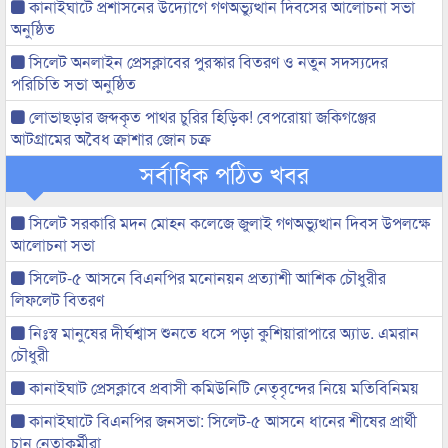
কানাইঘাটে প্রশাসনের উদ্যোগে গণঅভ্যুত্থান দিবসের আলোচনা সভা
অনুষ্ঠিত
সিলেট অনলাইন প্রেসক্লাবের পুরস্কার বিতরণ ও নতুন সদস্যদের
পরিচিতি সভা অনুষ্ঠিত
লোভাছড়ার জব্দকৃত পাথর চুরির হিড়িক! বেপরোয়া জকিগঞ্জের
আটগ্রামের অবৈধ ক্রাশার জোন চক্র
সর্বাধিক পঠিত খবর
সিলেট সরকারি মদন মোহন কলেজে জুলাই গণঅভ্যুত্থান দিবস উপলক্ষে
আলোচনা সভা
সিলেট-৫ আসনে বিএনপির মনোনয়ন প্রত্যাশী আশিক চৌধুরীর
লিফলেট বিতরণ
নিঃস্ব মানুষের দীর্ঘশ্বাস শুনতে ধসে পড়া কুশিয়ারাপারে অ্যাড. এমরান
চৌধুরী
কানাইঘাট প্রেসক্লাবে প্রবাসী কমিউনিটি নেতৃবৃন্দের নিয়ে মতিবিনিময়
কানাইঘাটে বিএনপির জনসভা: সিলেট-৫ আসনে ধানের শীষের প্রার্থী
চান নেতাকর্মীরা