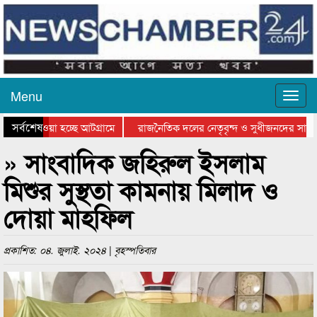
Menu
সর্বশেষ
িয়ে যাওয়া হচ্ছে আটগ্রামে
রাজনৈতিক দলের নেতৃবৃন্দ ও সুধীজনদের সাথে 
তিযোগিতার পুরস্কার বিতরণ সম্পন্ন
সিলেটে বাংলাদেশ গ্রুপ থিয়েটার ফেডারেশানের ব
» সাংবাদিক জহিরুল ইসলাম
মিশুর সুস্থতা কামনায় মিলাদ ও
দোয়া মাহফিল
প্রকাশিত: ০৪. জুলাই. ২০২৪ | বৃহস্পতিবার