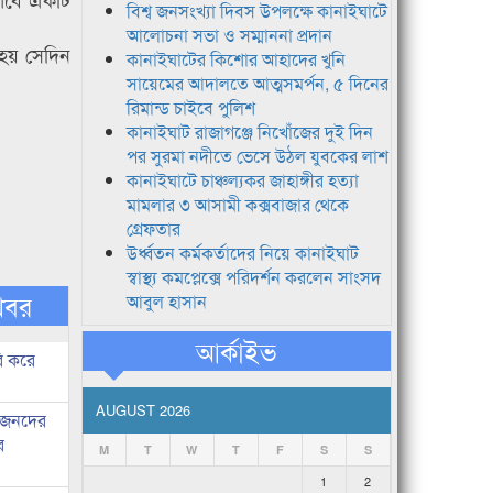
বিশ্ব জনসংখ্যা দিবস উপলক্ষে কানাইঘাটে
আলোচনা সভা ও সম্মাননা প্রদান
 হয় সেদিন
কানাইঘাটের কিশোর আহাদের খুনি
সায়েমের আদালতে আত্মসমর্পন, ৫ দিনের
রিমান্ড চাইবে পুলিশ
কানাইঘাট রাজাগঞ্জে নিখোঁজের দুই দিন
পর সুরমা নদীতে ভেসে উঠল যুবকের লাশ
কানাইঘাটে চাঞ্চল্যকর জাহাঙ্গীর হত্যা
মামলার ৩ আসামী কক্সবাজার থেকে
গ্রেফতার
উর্ধ্বতন কর্মকর্তাদের নিয়ে কানাইঘাট
স্বাস্থ্য কমপ্লেক্সে পরিদর্শন করলেন সাংসদ
খবর
আবুল হাসান
আর্কাইভ
ি করে
AUGUST 2026
ধীজনদের
র
M
T
W
T
F
S
S
1
2