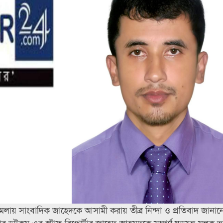
মলায় সাংবাদিক জাহেদকে আসামী করায় তীব্র নিন্দা ও প্রতিবাদ জানান
োর ডটকম এর স্টাফ রিপোর্টার জাহেদ আহমদকে সম্পূর্ণ ষড়যন্ত্র মূলক