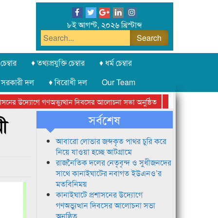
৮ই আগস্ট, ২০২৬ খ্রিস্টাব্দ
চেম্বার
♦ তথ্যপ্রযুক্তি চেম্বার
♦ ধর্ম চেম্বার
 সরকারী দল
♦ বিরোধী দল
Our Team
ের উদ্যোগে গণঅভ্যুত্থান দিবসের আলোচনা সভা অনুষ্ঠিত
সিলেট অনলাইন প্রেসক
সর্বশেষ
ী
আবারো লোভার জব্দকৃত পাথর চুরি করে
নিয়ে যাওয়া হচ্ছে আটগ্রামে
রাজনৈতিক দলের নেতৃবৃন্দ ও সুধীজনদের
সাথে কানাইঘাটের নবাগত ইউএনও’র
মতবিনিময়
কানাইঘাটে প্রশাসনের উদ্যোগে
গণঅভ্যুত্থান দিবসের আলোচনা সভা
অনুষ্ঠিত