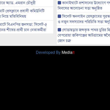
ারে অ্যাড. এমরান চৌধুরী
কানাইঘাটে প্রশাসনের উদ্যোগে গণঅ
দিবসের আলোচনা সভা অনুষ্ঠিত
ট প্রেসক্লাবে প্রবাসী কমিউনিটি
ের নিয়ে মতিবিনিময়
সিলেট অনলাইন প্রেসক্লাবের পুরস্
ও নতুন সদস্যদের পরিচিতি সভা অনুষ
ঘাটে বিএনপির জনসভা: সিলেট-৫
র শীষের প্রার্থী চান নেতাকর্মীরা
লোভাছড়ার জব্দকৃত পাথর চুরির হ
বেপরোয়া জকিগঞ্জের আটগ্রামের অবৈধ
জোন চক্র
Developed By
Media
it