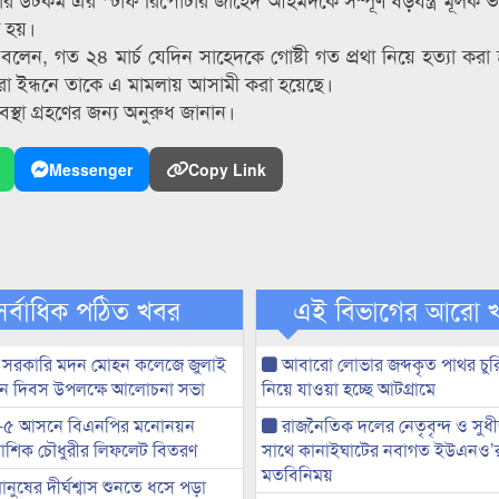
া হয়।
লেন, গত ২৪ মার্চ যেদিন সাহেদকে গোষ্টী গত প্রথা নিয়ে হত্যা করা
রো ইন্ধনে তাকে এ মামলায় আসামী করা হয়েছে।
যবস্থা গ্রহণের জন্য অনুরুধ জানান।
Messenger
Copy Link
সর্বাধিক পঠিত খবর
এই বিভাগের আরো 
 সরকারি মদন মোহন কলেজে জুলাই
আবারো লোভার জব্দকৃত পাথর চুর
্থান দিবস উপলক্ষে আলোচনা সভা
নিয়ে যাওয়া হচ্ছে আটগ্রামে
-৫ আসনে বিএনপির মনোনয়ন
রাজনৈতিক দলের নেতৃবৃন্দ ও সু
ী আশিক চৌধুরীর লিফলেট বিতরণ
সাথে কানাইঘাটের নবাগত ইউএনও’
মতবিনিময়
মানুষের দীর্ঘশ্বাস শুনতে ধসে পড়া