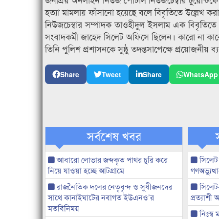
হত্যা মামলায় ফাঁসানো হয়েছে বলে বিবৃতিতে উল্লেখ কর
নিউজচেম্বার সম্পাদক তাওহীদুল ইসলাম এক বিবৃতিতে ব
সংবাদকর্মী জাহেদ সিলেট অফিসে ছিলেন। কারো না কা
তিনি পুলিশ প্রশাসনকে সুষ্ঠু তদন্তসাপেক্ষে প্রয়োজনীয় ব্
Share
Tweet
Share
WhatsApp
সর্বশেষ খবর
আবারো লোভার জব্দকৃত পাথর চুরি করে
সিলেট
নিয়ে যাওয়া হচ্ছে আটগ্রামে
গণঅভ্যুত
রাজনৈতিক দলের নেতৃবৃন্দ ও সুধীজনদের
সিলেট
সাথে কানাইঘাটের নবাগত ইউএনও’র
প্রত্যাশ
মতবিনিময়
নিঃস্ব 