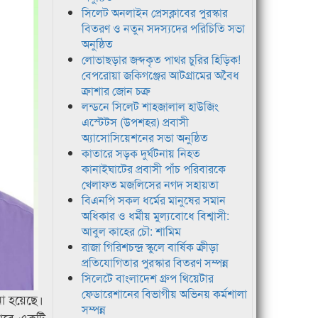
সিলেট অনলাইন প্রেসক্লাবের পুরস্কার
বিতরণ ও নতুন সদস্যদের পরিচিতি সভা
অনুষ্ঠিত
লোভাছড়ার জব্দকৃত পাথর চুরির হিড়িক!
বেপরোয়া জকিগঞ্জের আটগ্রামের অবৈধ
ক্রাশার জোন চক্র
লন্ডনে সিলেট শাহজালাল হাউজিং
এস্টেটস (উপশহর) প্রবাসী
অ্যাসোসিয়েশনের সভা অনুষ্ঠিত
কাতারে সড়ক দুর্ঘটনায় নিহত
কানাইঘাটের প্রবাসী পাঁচ পরিবারকে
খেলাফত মজলিসের নগদ সহায়তা
বিএনপি সকল ধর্মের মানুষের সমান
অধিকার ও ধর্মীয় মুল্যবোধে বিশ্বাসী:
আবুল কাহের চৌ: শামিম
রাজা গিরিশচন্দ্র স্কুলে বার্ষিক ক্রীড়া
প্রতিযোগিতার পুরস্কার বিতরণ সম্পন্ন
সিলেটে বাংলাদেশ গ্রুপ থিয়েটার
ফেডারেশানের বিভাগীয় অভিনয় কর্মশালা
ো হয়েছে।
সম্পন্ন
 ভাবে একটি