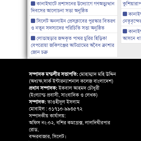
কানাইঘাটে প্রশাসনের উদ্যোগে গণঅভ্যুত্থান
কুশিয়ারাপ
দিবসের আলোচনা সভা অনুষ্ঠিত
কানাইঘা
সিলেট অনলাইন প্রেসক্লাবের পুরস্কার বিতরণ
নেতৃবৃন্দ
ও নতুন সদস্যদের পরিচিতি সভা অনুষ্ঠিত
কানাই
লোভাছড়ার জব্দকৃত পাথর চুরির হিড়িক!
আসনে ধানে
বেপরোয়া জকিগঞ্জের আটগ্রামের অবৈধ ক্রাশার
জোন চক্র
সম্পাদক মন্ডলীর সভাপতি:
মোহাম্মাদ মহি উদ্দিন
(অধ্যক্ষ,সার্ক ইন্টারন্যাশনাল কলেজ বাংলাদেশ)
প্রধান সম্পাদক:
ইকবাল আহমদ চৌধুরী
(ইংল্যান্ড প্রবাসী, সাংবাদিক ও লেখক)
সম্পাদক:
তাওহীদুল ইসলাম
মোবাইল : ০১৭১০-৯৯৩৫৭২
সম্পাদকীয় কার্যালয়:
অফিস নং-০২, বশির কমপ্লেক্স, লালদিঘীরপার
রোড,
বন্দরবাজার, সিলেট।