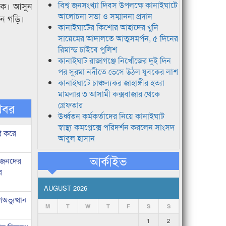
হোক। আসুন
বিশ্ব জনসংখ্যা দিবস উপলক্ষে কানাইঘাটে
আলোচনা সভা ও সম্মাননা প্রদান
ন গড়ি।
কানাইঘাটের কিশোর আহাদের খুনি
সায়েমের আদালতে আত্মসমর্পন, ৫ দিনের
রিমান্ড চাইবে পুলিশ
কানাইঘাট রাজাগঞ্জে নিখোঁজের দুই দিন
পর সুরমা নদীতে ভেসে উঠল যুবকের লাশ
কানাইঘাটে চাঞ্চল্যকর জাহাঙ্গীর হত্যা
মামলার ৩ আসামী কক্সবাজার থেকে
গ্রেফতার
খবর
উর্ধ্বতন কর্মকর্তাদের নিয়ে কানাইঘাট
স্বাস্থ্য কমপ্লেক্সে পরিদর্শন করলেন সাংসদ
ি করে
আবুল হাসান
আর্কাইভ
ধীজনদের
র
AUGUST 2026
ভ্যুত্থান
M
T
W
T
F
S
S
1
2