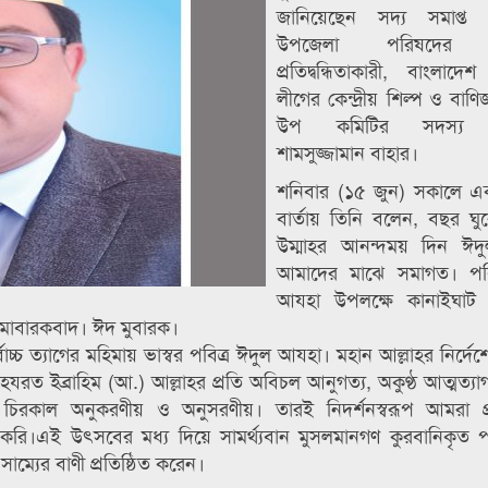
জানিয়েছেন সদ্য সমাপ্ত 
উপজেলা পরিষদের নির
প্রতিদ্বন্ধিতাকারী, বাংলাদ
লীগের কেন্দ্রীয় শিল্প ও বাণ
উপ কমিটির সদস্য
শামসুজ্জামান বাহার।
শনিবার (১৫ জুন) সকালে এক
বার্তায় তিনি বলেন, বছর ঘু
উম্মাহর আনন্দময় দিন ঈ
আমাদের মাঝে সমাগত। পবি
আযহা উপলক্ষে কানাইঘাট
 মোবারকবাদ। ঈদ মুবারক।
্চ ত্যাগের মহিমায় ভাস্বর পবিত্র ঈদুল আযহা। মহান আল্লাহর নির্দেশে স
ত ইব্রাহিম (আ.) আল্লাহর প্রতি অবিচল আনুগত্য, অকুণ্ঠ আত্মত্য
 তা চিরকাল অনুকরণীয় ও অনুসরণীয়। তারই নিদর্শনস্বরূপ আমরা প
ানী করি।এই উৎসবের মধ্য দিয়ে সামর্থ্যবান মুসলমানগণ কুরবানিকৃত 
ম্যের বাণী প্রতিষ্ঠিত করেন।