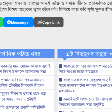
 প্রকৃত শিক্ষা ও ত্যাগের আদর্শ ব্যক্তি ও সমাজ জীবনে প্রতিফলিত 
সা বিদ্বেষ অহংকার ভুলে কাঁধে কাঁধ মিলিয়ে কাজ করি সুখী সুন্দর জীব
Messenger
Copy Link
সর্বাধিক পঠিত খবর
এই বিভাগের আরো 
 সরকারি মদন মোহন কলেজে জুলাই
আবারো লোভার জব্দকৃত পাথর চুর
্থান দিবস উপলক্ষে আলোচনা সভা
নিয়ে যাওয়া হচ্ছে আটগ্রামে
-৫ আসনে বিএনপির মনোনয়ন
রাজনৈতিক দলের নেতৃবৃন্দ ও সু
ী আশিক চৌধুরীর লিফলেট বিতরণ
সাথে কানাইঘাটের নবাগত ইউএনও’
মতবিনিময়
মানুষের দীর্ঘশ্বাস শুনতে ধসে পড়া
ারে অ্যাড. এমরান চৌধুরী
কানাইঘাটে প্রশাসনের উদ্যোগে গণঅ
দিবসের আলোচনা সভা অনুষ্ঠিত
ট প্রেসক্লাবে প্রবাসী কমিউনিটি