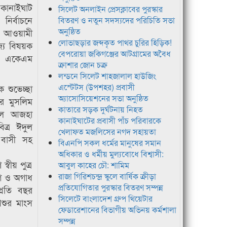
কানাইঘাট
সিলেট অনলাইন প্রেসক্লাবের পুরস্কার
্বাচনে
বিতরণ ও নতুন সদস্যদের পরিচিতি সভা
অনুষ্ঠিত
েশ আওয়ামী
লোভাছড়ার জব্দকৃত পাথর চুরির হিড়িক!
িজ্য বিষয়ক
বেপরোয়া জকিগঞ্জের আটগ্রামের অবৈধ
 একেএম
ক্রাশার জোন চক্র
লন্ডনে সিলেট শাহজালাল হাউজিং
এস্টেটস (উপশহর) প্রবাসী
 শুভেচ্ছা
অ্যাসোসিয়েশনের সভা অনুষ্ঠিত
রে মুসলিম
কাতারে সড়ক দুর্ঘটনায় নিহত
দুল আজহা
কানাইঘাটের প্রবাসী পাঁচ পরিবারকে
ত্র ঈদুল
খেলাফত মজলিসের নগদ সহায়তা
 বাসী সহ
বিএনপি সকল ধর্মের মানুষের সমান
অধিকার ও ধর্মীয় মুল্যবোধে বিশ্বাসী:
্বীয় পুত্র
আবুল কাহের চৌ: শামিম
াগ ও অগাধ
রাজা গিরিশচন্দ্র স্কুলে বার্ষিক ক্রীড়া
প্রতিযোগিতার পুরস্কার বিতরণ সম্পন্ন
্রতি বছর
সিলেটে বাংলাদেশ গ্রুপ থিয়েটার
পশুর মাংস
ফেডারেশানের বিভাগীয় অভিনয় কর্মশালা
সম্পন্ন