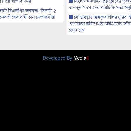
ের নিয়ে মতিবিনিময়
সিলেট অনলাইন প্রেসক্লাবের পুরস্
ও নতুন সদস্যদের পরিচিতি সভা অনুষ
ঘাটে বিএনপির জনসভা: সিলেট-৫
র শীষের প্রার্থী চান নেতাকর্মীরা
লোভাছড়ার জব্দকৃত পাথর চুরির হ
বেপরোয়া জকিগঞ্জের আটগ্রামের অবৈধ
জোন চক্র
Developed By
Media
it