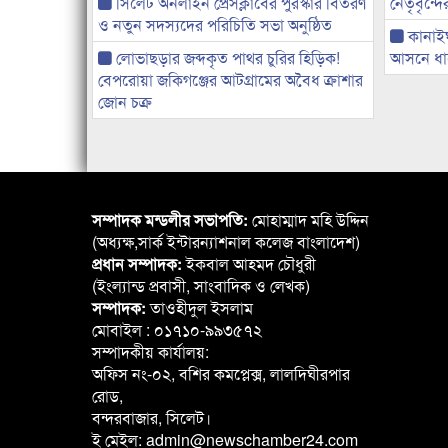
সিলেট অনলাইন প্রেসক্লাবের পুরস্কার বিতরণ
নেতৃবৃন্দ
ও নতুন সদস্যদের পরিচিতি সভা অনুষ্ঠিত
কানাই
লোভাছড়ার জব্দকৃত পাথর চুরির হিড়িক!
আসনে ধানে
বেপরোয়া জকিগঞ্জের আটগ্রামের অবৈধ ক্রাশার
জোন চক্র
সম্পাদক মন্ডলীর সভাপতি:
মোহাম্মাদ মহি উদ্দিন
(অধ্যক্ষ,সার্ক ইন্টারন্যাশনাল কলেজ বাংলাদেশ)
প্রধান সম্পাদক:
ইকবাল আহমদ চৌধুরী
(ইংল্যান্ড প্রবাসী, সাংবাদিক ও লেখক)
সম্পাদক:
তাওহীদুল ইসলাম
মোবাইল : ০১৭১০-৯৯৩৫৭২
সম্পাদকীয় কার্যালয়:
অফিস নং-০২, বশির কমপ্লেক্স, লালদিঘীরপার
রোড,
বন্দরবাজার, সিলেট।
ই মেইল: admin@newschamber24.com