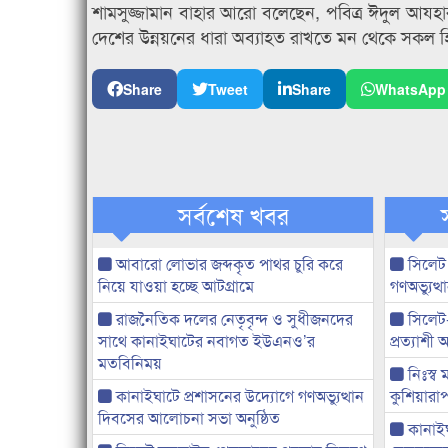
শামসুজ্জামান বাহার আরো বলেছেন, পবিত্র ঈদুল আযহার
দেশের উন্নয়নের ধারা অব্যাহত রাখতে মন থেকে সকল হিং
Share
Tweet
Share
WhatsApp
সর্বশেষ খবর
আবারো লোভার জব্দকৃত পাথর চুরি করে
সিলেট
নিয়ে যাওয়া হচ্ছে আটগ্রামে
গণঅভ্যুত
রাজনৈতিক দলের নেতৃবৃন্দ ও সুধীজনদের
সিলেট
সাথে কানাইঘাটের নবাগত ইউএনও’র
প্রত্যাশ
মতবিনিময়
নিঃস্ব 
কানাইঘাটে প্রশাসনের উদ্যোগে গণঅভ্যুত্থান
কুশিয়ারাপ
দিবসের আলোচনা সভা অনুষ্ঠিত
কানাইঘা