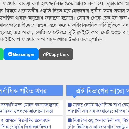
শে ফেরত যাওয়ার ব্যবস্থা করা হয়েছে।বিজ্ঞপ্তিতে আরও বলা হয়, দূতাবা
ার বিষয়ে প্রয়োজনীয় প্রস্তুতি নিতে হবে।মঙ্গলবার স্থানীয় সময় সকাল
ীদের উপস্থিত থাকার অনুরোধ জানানো হয়েছে। সেখান থেকে চেক-ইন করা প
মানবন্দরের উদ্দেশে রওনা হবে।করোনাভাইরাসজনিত পরিস্থিতিতে সবা
হয়েছে।এর আগে, চলতি সেপ্টেম্বরে দুটি ফ্লাইটে করে মোট ৩২৩ বা
ে ইউরোপ যাওয়ার পথে সমুদ্র থেকে উদ্ধার করা হয়েছিল।
Messenger
Copy Link
সর্বাধিক পঠিত খবর
এই বিভাগের আরো 
 সরকারি মদন মোহন কলেজে জুলাই
ডাকসু ভোটে অংশ নিতে বাধা নে
্থান দিবস উপলক্ষে আলোচনা সভা
পদপ্রার্থী এস এম ফরহাদের: আপিল 
-৫ আসনে বিএনপির মনোনয়ন
নিবার্চনে শুধু সেনাবাহিনী নয়, বিম
ী আশিক চৌধুরীর লিফলেট বিতরণ
নৌবাহিনীকেও কাজে লাগাব: স্বরাষ্ট্র উ