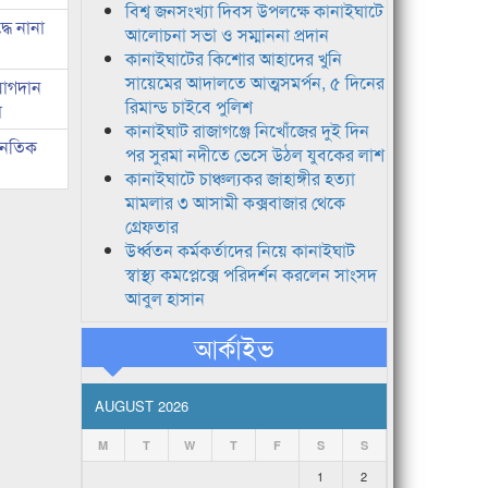
বিশ্ব জনসংখ্যা দিবস উপলক্ষে কানাইঘাটে
ধে নানা
আলোচনা সভা ও সম্মাননা প্রদান
কানাইঘাটের কিশোর আহাদের খুনি
সায়েমের আদালতে আত্মসমর্পন, ৫ দিনের
যোগদান
রিমান্ড চাইবে পুলিশ
া
কানাইঘাট রাজাগঞ্জে নিখোঁজের দুই দিন
জনৈতিক
পর সুরমা নদীতে ভেসে উঠল যুবকের লাশ
কানাইঘাটে চাঞ্চল্যকর জাহাঙ্গীর হত্যা
মামলার ৩ আসামী কক্সবাজার থেকে
গ্রেফতার
উর্ধ্বতন কর্মকর্তাদের নিয়ে কানাইঘাট
স্বাস্থ্য কমপ্লেক্সে পরিদর্শন করলেন সাংসদ
আবুল হাসান
আর্কাইভ
AUGUST 2026
M
T
W
T
F
S
S
1
2