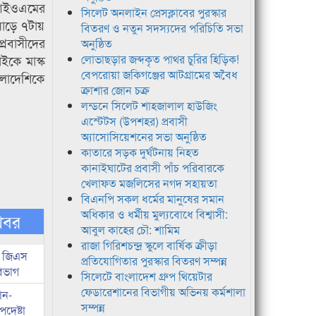
সে আইওএমের
সিলেট অনলাইন প্রেসক্লাবের পুরস্কার
 সাড়ে ৭টায়
বিতরণ ও নতুন সদস্যদের পরিচিতি সভা
্রবাসীদের
অনুষ্ঠিত
ইকে মাস্ক
লোভাছড়ার জব্দকৃত পাথর চুরির হিড়িক!
বেপরোয়া জকিগঞ্জের আটগ্রামের অবৈধ
ংলাদেশিকে
ক্রাশার জোন চক্র
লন্ডনে সিলেট শাহজালাল হাউজিং
এস্টেটস (উপশহর) প্রবাসী
অ্যাসোসিয়েশনের সভা অনুষ্ঠিত
কাতারে সড়ক দুর্ঘটনায় নিহত
কানাইঘাটের প্রবাসী পাঁচ পরিবারকে
খেলাফত মজলিসের নগদ সহায়তা
বিএনপি সকল ধর্মের মানুষের সমান
অধিকার ও ধর্মীয় মুল্যবোধে বিশ্বাসী:
খবর
আবুল কাহের চৌ: শামিম
রাজা গিরিশচন্দ্র স্কুলে বার্ষিক ক্রীড়া
ই জিএস
প্রতিযোগিতার পুরস্কার বিতরণ সম্পন্ন
বিভাগ
সিলেটে বাংলাদেশ গ্রুপ থিয়েটার
ফেডারেশানের বিভাগীয় অভিনয় কর্মশালা
ান-
সম্পন্ন
পদেষ্টা