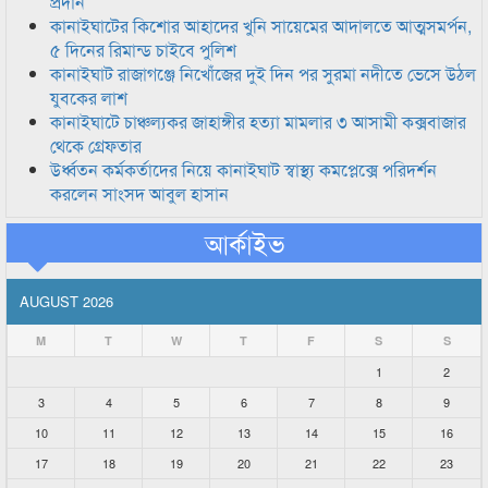
প্রদান
কানাইঘাটের কিশোর আহাদের খুনি সায়েমের আদালতে আত্মসমর্পন,
৫ দিনের রিমান্ড চাইবে পুলিশ
কানাইঘাট রাজাগঞ্জে নিখোঁজের দুই দিন পর সুরমা নদীতে ভেসে উঠল
যুবকের লাশ
কানাইঘাটে চাঞ্চল্যকর জাহাঙ্গীর হত্যা মামলার ৩ আসামী কক্সবাজার
থেকে গ্রেফতার
উর্ধ্বতন কর্মকর্তাদের নিয়ে কানাইঘাট স্বাস্থ্য কমপ্লেক্সে পরিদর্শন
করলেন সাংসদ আবুল হাসান
আর্কাইভ
AUGUST 2026
M
T
W
T
F
S
S
1
2
3
4
5
6
7
8
9
10
11
12
13
14
15
16
17
18
19
20
21
22
23