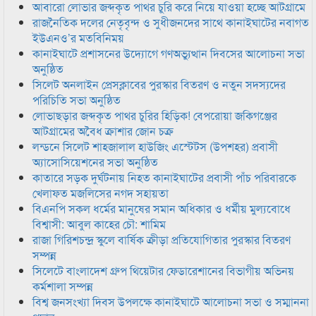
আবারো লোভার জব্দকৃত পাথর চুরি করে নিয়ে যাওয়া হচ্ছে আটগ্রামে
রাজনৈতিক দলের নেতৃবৃন্দ ও সুধীজনদের সাথে কানাইঘাটের নবাগত
ইউএনও’র মতবিনিময়
কানাইঘাটে প্রশাসনের উদ্যোগে গণঅভ্যুত্থান দিবসের আলোচনা সভা
অনুষ্ঠিত
সিলেট অনলাইন প্রেসক্লাবের পুরস্কার বিতরণ ও নতুন সদস্যদের
পরিচিতি সভা অনুষ্ঠিত
লোভাছড়ার জব্দকৃত পাথর চুরির হিড়িক! বেপরোয়া জকিগঞ্জের
আটগ্রামের অবৈধ ক্রাশার জোন চক্র
লন্ডনে সিলেট শাহজালাল হাউজিং এস্টেটস (উপশহর) প্রবাসী
অ্যাসোসিয়েশনের সভা অনুষ্ঠিত
কাতারে সড়ক দুর্ঘটনায় নিহত কানাইঘাটের প্রবাসী পাঁচ পরিবারকে
খেলাফত মজলিসের নগদ সহায়তা
বিএনপি সকল ধর্মের মানুষের সমান অধিকার ও ধর্মীয় মুল্যবোধে
বিশ্বাসী: আবুল কাহের চৌ: শামিম
রাজা গিরিশচন্দ্র স্কুলে বার্ষিক ক্রীড়া প্রতিযোগিতার পুরস্কার বিতরণ
সম্পন্ন
সিলেটে বাংলাদেশ গ্রুপ থিয়েটার ফেডারেশানের বিভাগীয় অভিনয়
কর্মশালা সম্পন্ন
বিশ্ব জনসংখ্যা দিবস উপলক্ষে কানাইঘাটে আলোচনা সভা ও সম্মাননা