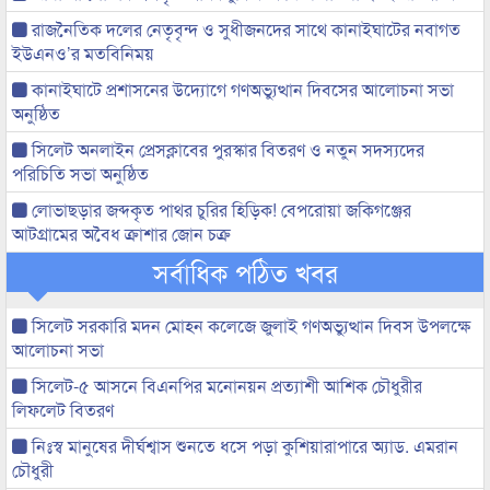
রাজনৈতিক দলের নেতৃবৃন্দ ও সুধীজনদের সাথে কানাইঘাটের নবাগত
ইউএনও’র মতবিনিময়
কানাইঘাটে প্রশাসনের উদ্যোগে গণঅভ্যুত্থান দিবসের আলোচনা সভা
অনুষ্ঠিত
সিলেট অনলাইন প্রেসক্লাবের পুরস্কার বিতরণ ও নতুন সদস্যদের
পরিচিতি সভা অনুষ্ঠিত
লোভাছড়ার জব্দকৃত পাথর চুরির হিড়িক! বেপরোয়া জকিগঞ্জের
আটগ্রামের অবৈধ ক্রাশার জোন চক্র
সর্বাধিক পঠিত খবর
সিলেট সরকারি মদন মোহন কলেজে জুলাই গণঅভ্যুত্থান দিবস উপলক্ষে
আলোচনা সভা
সিলেট-৫ আসনে বিএনপির মনোনয়ন প্রত্যাশী আশিক চৌধুরীর
লিফলেট বিতরণ
নিঃস্ব মানুষের দীর্ঘশ্বাস শুনতে ধসে পড়া কুশিয়ারাপারে অ্যাড. এমরান
চৌধুরী