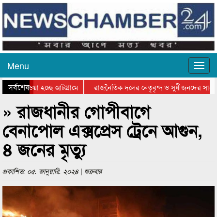
Menu
সর্বশেষ
িয়ে যাওয়া হচ্ছে আটগ্রামে
রাজনৈতিক দলের নেতৃবৃন্দ ও সুধীজনদের সাথে 
তিযোগিতার পুরস্কার বিতরণ সম্পন্ন
সিলেটে বাংলাদেশ গ্রুপ থিয়েটার ফেডারেশানের ব
» রাজধানীর গোপীবাগে
বেনাপোল এক্সপ্রেস ট্রেনে আগুন,
৪ জনের মৃত্যু
প্রকাশিত: ০৫. জানুয়ারি. ২০২৪ | শুক্রবার