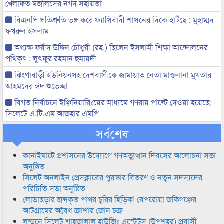
খেলাফত মজলিসের নগদ সহায়তা
বিএনপি প্রতিশ্রুতি ভঙ্গ করে ফ্যাসিবাদী শাসনের দিকে হাটঁছে : মুহাম্মদ
ফখরুল ইসলাম
অধ্যক্ষ ফরীদ উদ্দিন চৌধুরী (রহ.) ছিলেন ইসলামী শিক্ষা আন্দোলনের
পথিকৃৎ : লুৎফুর রহমান হুমায়দী
ঝিংগাবাড়ী ইউনিয়নসহ দেশবাসীকে জামায়াত নেতা মাওলানা মুখতার
আহমদের ঈদ শুভেচ্ছা
বিগত নির্বাচনে ইঞ্জিনিয়ারিংয়ের মাধ্যমে গণরায় পাল্টে দেওয়া হয়েছে:
সিলেটে এ.টি.এম আজহার এমপি
সর্বশেষ
কানাইঘাটে প্রশাসনের উদ্যোগে গণঅভ্যুত্থান দিবসের আলোচনা সভা
অনুষ্ঠিত
সিলেট অনলাইন প্রেসক্লাবের পুরস্কার বিতরণ ও নতুন সদস্যদের
পরিচিতি সভা অনুষ্ঠিত
লোভাছড়ার জব্দকৃত পাথর চুরির হিড়িক! বেপরোয়া জকিগঞ্জের
আটগ্রামের অবৈধ ক্রাশার জোন চক্র
লন্ডনে সিলেট শাহজালাল হাউজিং এস্টেটস (উপশহর) প্রবাসী