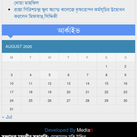
দোয়া মাহফিল
রাজা গিরিশচন্দ্র স্কুল অ্যান্ড কলেজে বৃক্ষরোপণ কর্মসূচির উদ্বোধন
করলেন মিফতাহ্ সিদ্দিকী
আর্কাইভ
AUGUST 2026
M
T
W
T
F
S
S
1
2
3
4
5
6
7
8
9
10
11
12
13
14
15
16
17
18
19
20
21
22
23
24
25
26
27
28
29
30
31
« Jul
Developed By
Media
it
সম্পাদক মন্ডলীর সভাপতি:
মোহাম্মাদ মহি উদ্দিন