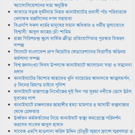
অ্যাসোসিয়েশনের সভা অনুষ্ঠিত
কাতারে সড়ক দুর্ঘটনায় নিহত কানাইঘাটের প্রবাসী পাঁচ পরিবারকে
খেলাফত মজলিসের নগদ সহায়তা
বিএনপি সকল ধর্মের মানুষের সমান অধিকার ও ধর্মীয় মুল্যবোধে
বিশ্বাসী: আবুল কাহের চৌ: শামিম
রাজা গিরিশচন্দ্র স্কুলে বার্ষিক ক্রীড়া প্রতিযোগিতার পুরস্কার বিতরণ
সম্পন্ন
সিলেটে বাংলাদেশ গ্রুপ থিয়েটার ফেডারেশানের বিভাগীয় অভিনয়
কর্মশালা সম্পন্ন
বিশ্ব জনসংখ্যা দিবস উপলক্ষে কানাইঘাটে আলোচনা সভা ও সম্মাননা
প্রদান
কানাইঘাটের কিশোর আহাদের খুনি সায়েমের আদালতে আত্মসমর্পন,
৫ দিনের রিমান্ড চাইবে পুলিশ
কানাইঘাট রাজাগঞ্জে নিখোঁজের দুই দিন পর সুরমা নদীতে ভেসে উঠল
যুবকের লাশ
কানাইঘাটে চাঞ্চল্যকর জাহাঙ্গীর হত্যা মামলার ৩ আসামী কক্সবাজার
থেকে গ্রেফতার
উর্ধ্বতন কর্মকর্তাদের নিয়ে কানাইঘাট স্বাস্থ্য কমপ্লেক্সে পরিদর্শন
করলেন সাংসদ আবুল হাসান
সাবেক এমপি মাওলানা ফরিদ উদ্দিন চৌধুরী স্মরণে ফ্রান্সে স্মরণসভা ও