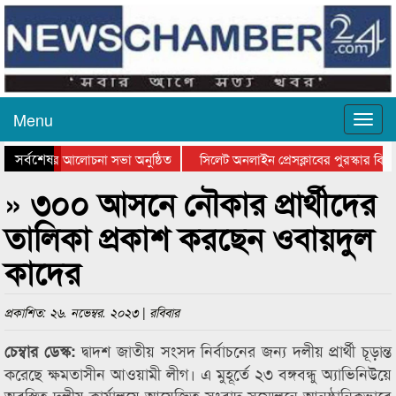
Menu
সর্বশেষ
্থান দিবসের আলোচনা সভা অনুষ্ঠিত
সিলেট অনলাইন প্রেসক্লাবের পুরস্কার বিতর
 আলোচনা সভা ও সম্মাননা প্রদান
কানাইঘাটের কিশোর আহাদের খুনি সায়েমের আ
» ৩০০ আসনে নৌকার প্রার্থীদের
তালিকা প্রকাশ করছেন ওবায়দুল
কাদের
প্রকাশিত: ২৬. নভেম্বর. ২০২৩ | রবিবার
দ্বাদশ জাতীয় সংসদ নির্বাচনের জন্য দলীয় প্রার্থী চূড়ান্ত
চেম্বার ডেস্ক:
করেছে ক্ষমতাসীন আওয়ামী লীগ। এ মুহূর্তে ২৩ বঙ্গবন্ধু অ্যাভিনিউয়ে
অবস্থিত দলীয় কার্যালয়ে আয়েজিত সংবাদ সম্মেলনে আনুষ্ঠানিকভাবে