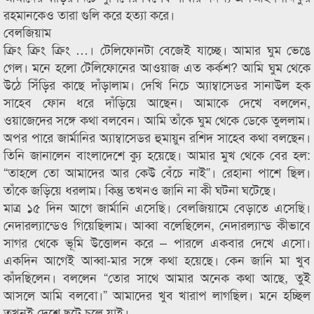
রহমানকেও তারা গুলি করে হত্যা করে।
বেলজিয়াম
ক্রিং ক্রিং ক্রিং …। টেলিফোনটা বেজেই যাচ্ছে। আমার ঘুম ভেঙে
গেল। মনে হলো টেলিফোনের আওয়াজ এত কর্কশ? আমি ঘুম থেকে
উঠে সিঁড়ির কাছে দাঁড়ালাম। দেখি নিচে অ্যাম্বাসেডর সানাউল হক
সাহেব ফোন ধরে দাঁড়িয়ে আছেন। আমাকে দেখে বললেন,
ওয়াজেদের সঙ্গে কথা বলবেন। আমি তাঁকে ঘুম থেকে ডেকে তুললাম।
অপর পারে জার্মানির অ্যাম্বাসেডর হুমায়ুন রশিদ সাহেব কথা বলছেন।
তিনি জানালেন বাংলাদেশে ক্যু হয়েছে। আমার মুখ থেকে বের হল:
“তাহলে তো আমাদের আর কেউ বেঁচে নাই”। রেহানা পাশে ছিল।
তাঁকে জড়িয়ে ধরলাম। কিন্তু তখনও জানি না কী ঘটনা ঘটেছে।
মাত্র ১৫ দিন আগে জার্মানি এসেছি। বেলজিয়ামে বেড়াতে এসেছি।
নেদারল্যান্ডেও গিয়েছিলাম। আব্বা বলেছিলেন, নেদারল্যান্ড কীভাবে
সাগর থেকে ভূমি উত্তোলন করে – পারলে একবার দেখে এসো।
একদিন আগেই আব্বা-মার সঙ্গে কথা হয়েছে। কেন জানি মা খুব
কাঁদছিলেন। বললেন “তোর সাথে আমার অনেক কথা আছে, তুই
আসলে আমি বলবো।” আমাদের খুব খারাপ লাগছিল। মনে হচ্ছিল
তখনই দেশে ছুটে চলে যাই।