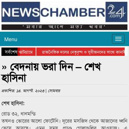
Menu
সর্বশেষ
চ্ছে আটগ্রামে
রাজনৈতিক দলের নেতৃবৃন্দ ও সুধীজনদের সাথে কানাইঘাটের
্কার বিতরণ সম্পন্ন
সিলেটে বাংলাদেশ গ্রুপ থিয়েটার ফেডারেশানের বিভাগীয় অভিন
» বেদনায় ভরা দিন – শেখ
হাসিনা
প্রকাশিত: ১৪. আগস্ট. ২০২৩ | সোমবার
শেখ হাসিনা:
রোড ৩২, ধানমন্ডি
তখনও ভোরের আলো ফোটেনি। দূরের মসজিদ থেকে আজানের ধ্বনি
ভেসে আসছে। এমন সময় প্রচণ্ড গোলাগুলির আওয়াজ। এ