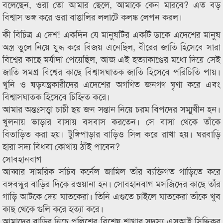
বলেছেন, ওরা তো আমার ছেলে, আমাকে কেন মারবে? এত বড়
বিশ্বাস ভঙ্গ করে ওরা বাঙালির ললাটে কলঙ্ক লেপন করল।
কী বিচিত্র এ দেশ! একদিন যে মানুষটির একটি ডাকে এদেশের মানুষ
অস্ত্র তুলে নিয়ে যুদ্ধ করে বিজয় এনেছিল, বীরের জাতি হিসেবে সারা
বিশ্বের কাছে মর্যাদা পেয়েছিল, আজ এই হত্যাকাণ্ডের মধ্যে দিয়ে সেই
জাতি সমগ্র বিশ্বের কাছে বিশ্বাসঘাতক জাতি হিসেবে পরিচিতি পায়।
খুনি ও ষড়যন্ত্রকারীদের এদেশের অগণিত জনগণ ঘৃণা করে এবং
বিশ্বাসঘাতক হিসেবে চিহ্নিত করে।
আমার অন্তঃসত্ত্বা চাচী ছয় জন সন্তান নিয়ে চরম বিপদের সম্মুখীন হন।
খুলনায় ভাড়ার বাসায় বসবাস করতেন। সে বাসা থেকে তাঁকে
বিতাড়িত করা হয়। টুঙ্গিপাড়ার বাড়িও সিল করে রাখা হয়। ঘরবাড়ি
হারা সদ্য বিধবা কোথায় ঠাঁই পাবেন?
সোবহানবাগ
আব্বার সামরিক সচিব কর্নেল জামিল তাঁর ব্যক্তিগত গাড়িতে করে
বঙ্গবন্ধুর বাড়ির দিকে রওয়ানা হন। সোবহানবাগ মসজিদের কাছে তাঁর
গাড়ি আটকে দেয় ঘাতকেরা। তিনি এগুতে চাইলে ঘাতকেরা তাঁকে খুব
কাছ থেকে গুলি করে হত্যা করে।
আমাদের বাড়ির নিচে পুলিশের বিশেষ শাখার সদস্য এসআই সিদ্দিকুর