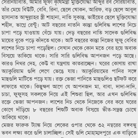
সেরনিয়াবাত, আমার ফুফা কৃষিমন্ত্রী মুক্তিযোদ্ধা আব্দুর রব সেরিয়াবাত,
তাঁর মেয়ে বিউটি, বেবি, রিনা, ছেলে খোকন, আরিফ, বড় ছেলে আবুল
হাসানাত আব্দুল্লাহর স্ত্রী শাহানা, নাতি সুকান্ত, ভাইয়ের ছেলে মুক্তিযোদ্ধা
শহীদ, ভাগ্নে রেন্টু। আট বছরের নাতনি কান্তা গুলিবিদ্ধ লাশের নিচে
চাপা পড়ে যাওয়ায় বেঁচে যায়। দেড় বছরের নাতি সাদেক গুলিবিদ্ধ
মায়ের বুকে পড়ে কাঁদতে থাকে। আট বছরের কান্তা নিজের ফুফু বেবির
লাশের নিচে চাপা পড়েছিল। সেখান থেকে কোন মতে বের হয়ে অবাক
বিস্ময়ে তাকিয়ে থাকে। সারি সারি গুলিবিদ্ধ আপনজন পড়ে আছে।
কারও নিথর দেহ, কেউ বা যন্ত্রণায় কাতরাচ্ছেন। ঘরের কোণায় রাখা
অ্যাকুরিয়াম গুলি লেগে ভেঙে যায়। অ্যাকুরিয়ামের পানির সঙ্গে
মাছগুলি মাটিতে পড়ে যায়। রক্ত ভেজা পানিতে মাছগুলিও ছটফট করে
লাফাতে থাকে। কিছুক্ষণ আগে যে আপনজন মা, বাবা, দাদা-দাদি,
চাচা, ফুফুসহ সকলকে নিয়ে এই শিশুরা ছিল, আর এখন গুলিবিদ্ধ
রক্তে ভেজা আপনজন। লাশের নিচ থেকে নিজেকে বের করে ঘরের
কোণে দাঁড়িয়ে ৮ বছরের শিশুটি অবাক বিস্ময়ে ভীত-সন্ত্রস্ত চোখে
তাকিয়ে থাকে।
মেজর ফারুক ট্যাঙ্ক নিয়ে লেকের ওপার থেকে ৩২ নম্বরের বঙ্গবন্ধু
ভবন লক্ষ্য করে গুলি চালাচ্ছিল। সেই গুলি মোহাম্মদপুরে এক বাড়িতে