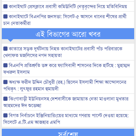
কানাইঘাট প্রেসক্লাবে প্রবাসী কমিউনিটি নেতৃবৃন্দের নিয়ে মতিবিনিময়
কানাইঘাটে বিএনপির জনসভা: সিলেট-৫ আসনে ধানের শীষের প্রার্থী
চান নেতাকর্মীরা
এই বিভাগের আরো খবর
কাতারে সড়ক দুর্ঘটনায় নিহত কানাইঘাটের প্রবাসী পাঁচ পরিবারকে
খেলাফত মজলিসের নগদ সহায়তা
বিএনপি প্রতিশ্রুতি ভঙ্গ করে ফ্যাসিবাদী শাসনের দিকে হাটঁছে : মুহাম্মদ
ফখরুল ইসলাম
অধ্যক্ষ ফরীদ উদ্দিন চৌধুরী (রহ.) ছিলেন ইসলামী শিক্ষা আন্দোলনের
পথিকৃৎ : লুৎফুর রহমান হুমায়দী
ঝিংগাবাড়ী ইউনিয়নসহ দেশবাসীকে জামায়াত নেতা মাওলানা মুখতার
আহমদের ঈদ শুভেচ্ছা
বিগত নির্বাচনে ইঞ্জিনিয়ারিংয়ের মাধ্যমে গণরায় পাল্টে দেওয়া হয়েছে:
সিলেটে এ.টি.এম আজহার এমপি
সর্বশেষ