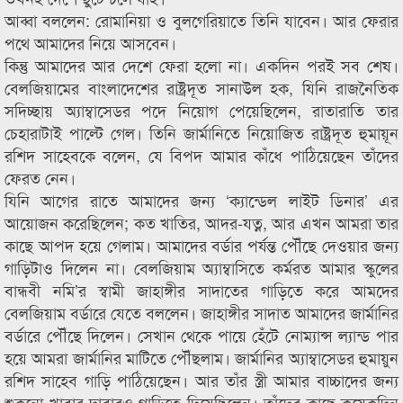
আব্বা বললেন: রোমানিয়া ও বুলগেরিয়াতে তিনি যাবেন। আর ফেরার
পথে আমাদের নিয়ে আসবেন।
কিন্তু আমাদের আর দেশে ফেরা হলো না। একদিন পরই সব শেষ।
বেলজিয়ামের বাংলাদেশের রাষ্ট্রদূত সানাউল হক, যিনি রাজনৈতিক
সদিচ্ছায় অ্যাম্বাসেডর পদে নিয়োগ পেয়েছিলেন, রাতারাতি তার
চেহারাটাই পাল্টে গেল। তিনি জার্মানিতে নিয়োজিত রাষ্ট্রদূত হুমায়ূন
রশিদ সাহেবকে বলেন, যে বিপদ আমার কাঁধে পাঠিয়েছেন তাঁদের
ফেরত নেন।
যিনি আগের রাতে আমাদের জন্য ‘ক্যান্ডেল লাইট ডিনার’ এর
আয়োজন করেছিলেন; কত খাতির, আদর-যত্ন, আর এখন আমরা তার
কাছে আপদ হয়ে গেলাম। আমাদের বর্ডার পর্যন্ত পৌঁছে দেওয়ার জন্য
গাড়িটাও দিলেন না। বেলজিয়াম অ্যাম্বাসিতে কর্মরত আমার স্কুলের
বান্ধবী নমি’র স্বামী জাহাঙ্গীর সাদাতের গাড়িতে করে আমদের
বেলজিয়াম বর্ডারে যেতে বললেন। জাহাঙ্গীর সাদাত আমাদের জার্মানির
বর্ডারে পৌঁছে দিলেন। সেখান থেকে পায়ে হেঁটে নোম্যান্স ল্যান্ড পার
হয়ে আমরা জার্মানির মাটিতে পৌঁছলাম। জার্মানির অ্যাম্বাসেডর হুমায়ুন
রশিদ সাহেব গাড়ি পাঠিয়েছেন। আর তাঁর স্ত্রী আমার বাচ্চাদের জন্য
শুকনো খাবার-দাবারও গাড়িতে দিয়েছিলেন। তাঁদের কাছে কয়েকদিন