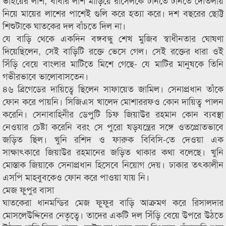
ভাইয়ের লাশ, বাবার লাশ মাড়িয়ে রাসেলকে টানতে টানতে দোতলায়
নিয়ে মায়ের লাশের পাশেই গুলি করে হত্যা করে। দশ বছরের ছোট্ট
শিশুটাকে ঘাতকের দল বাঁচতে দিল না।
যে বাড়ি থেকে একদিন বঙ্গবন্ধু শেখ মুজিব স্বাধীনতার ঘোষণা
দিয়েছিলেন, সেই বাড়িটি রক্তে ভেসে গেল। সেই রক্তের ধারা ওই
সিঁড়ি বেয়ে বাংলার মাটিতে মিশে গেছে- যে মাটির মানুষকে তিনি
গভীরভাবে ভালোবাসতেন।
৪৬ ব্রিগেডের দায়িত্বে ছিলেন সাফায়েত জামিল। সেনাপ্রধান তাঁকে
ফোন করে পায়নি। সিজিএস খালেদ মোশাররফও কোন দায়িত্ব পালন
করেনি। সেনাবাহিনীর ডেপুটি চিফ জিয়াউর রহমান কোন ব্যবস্থা
নেওয়ার চেষ্টা করেনি বরং সে পুরো ষড়যন্ত্রের সঙ্গে ওতপ্রোতভাবে
জড়িত ছিল। খুনি রশিদ ও ফারুক বিবিসি-তে দেওয়া এক
সাক্ষাৎকারে জিয়াউর রহমানের জড়িত থাকার কথা বলেছে। খুনি
মোস্তাক জিয়াকে সেনাপ্রধান হিসেবে নিয়োগ দেয়। ঢাকার তৎকালীন
এসপি মাহবুবকেও ফোন করে পাওয়া যায় নি।
মেজ ফুপুর বাসা
ঘাতকেরা ধানমন্ডির মেজ ফুফুর বাড়ি আক্রমণ করে রিসালদার
মোসলেউদ্দিনের নেতৃত্বে। তাদের একটি দল সিঁড়ি বেয়ে উপরে উঠতে