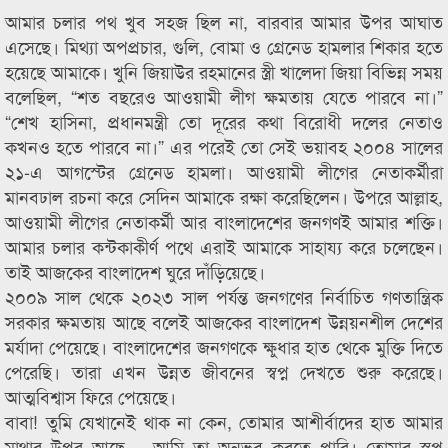
আমার চলার পথ খুব সহজ ছিল না, বারবার আমার উপর আঘাত
এসেছে। মিথ্যা অপপ্রচার, গুলি, বোমা ও গ্রেনেড হামলার শিকার হতে
হয়েছে আমাকে। খুনি জিয়াউর রহমানের স্ত্রী খালেদা জিয়া বিভিন্ন সময়
বলেছিল, “শত বছরেও আওয়ামী লীগ ক্ষমতায় যেতে পারবে না।”
“শেখ হাসিনা, প্রধানমন্ত্রী তো দূরের কথা বিরোধী দলের নেতাও
কখনও হতে পারবে না।” এর পরেই তো সেই ভয়াবহ ২০০৪ সালের
২১-এ আগস্টের গ্রেনেড হামলা। আওয়ামী লীগের নেতাকর্মীরা
মানবঢাল রচনা করে সেদিন আমাকে রক্ষা করেছিলেন। উপরে আল্লাহ,
আওয়ামী লীগের নেতাকর্মী আর বাংলাদেশের জনগণই আমার শক্তি।
আমার চলার কন্টকাকীর্ণ পথে এরাই আমাকে সাহায্য করে চলেছেন।
তাই আজকের বাংলাদেশ ঘুরে দাঁড়িয়েছে।
২০০৯ সাল থেকে ২০২৩ সাল পর্যন্ত জনগণের নির্বাচিত গণতান্ত্রিক
সরকার ক্ষমতায় আছে বলেই আজকের বাংলাদেশ উন্নয়নশীল দেশের
মর্যাদা পেয়েছে। বাংলাদেশের জনগণকে ক্ষুধার হাত থেকে মুক্তি দিতে
পেরেছি। তারা এখন উন্নত জীবনের স্বপ্ন দেখতে শুরু করেছে।
আত্মবিশ্বাস ফিরে পেয়েছে।
বাবা! তুমি যেখানেই থাক না কেন, তোমার আশীর্বাদের হাত আমার
মাথার উপর আছে – আমি তা অনুভব করতে পারি। তোমার স্বপ্ন