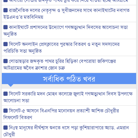
রাজনৈতিক দলের নেতৃবৃন্দ ও সুধীজনদের সাথে কানাইঘাটের নবাগত
ইউএনও’র মতবিনিময়
কানাইঘাটে প্রশাসনের উদ্যোগে গণঅভ্যুত্থান দিবসের আলোচনা সভা
অনুষ্ঠিত
সিলেট অনলাইন প্রেসক্লাবের পুরস্কার বিতরণ ও নতুন সদস্যদের
পরিচিতি সভা অনুষ্ঠিত
লোভাছড়ার জব্দকৃত পাথর চুরির হিড়িক! বেপরোয়া জকিগঞ্জের
আটগ্রামের অবৈধ ক্রাশার জোন চক্র
সর্বাধিক পঠিত খবর
সিলেট সরকারি মদন মোহন কলেজে জুলাই গণঅভ্যুত্থান দিবস উপলক্ষে
আলোচনা সভা
সিলেট-৫ আসনে বিএনপির মনোনয়ন প্রত্যাশী আশিক চৌধুরীর
লিফলেট বিতরণ
নিঃস্ব মানুষের দীর্ঘশ্বাস শুনতে ধসে পড়া কুশিয়ারাপারে অ্যাড. এমরান
চৌধুরী