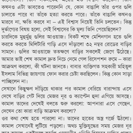
কখনও এটা ভাবতেও পারেননি যে, কোন বাঙালি তাঁর ওপর গুলি
চালাতে পারে বা তাঁকে হত্যা করতে পারে। তাঁকে বাঙালি কখনও
মারবে না, ক্ষতি করবে না – এই বিশ্বাস নিয়েই তিনি চলতেন। কিন্তু
দুর্ভাগ্যের বিষয় হলো, সেই বিশ্বাসের কি মূল্য তিনি পেয়েছিলেন?
চারদিকে মুহুর্মুহু গুলির আওয়াজ। বিকট শব্দে মেশিনগান হতে গুলি
করতে করতে মিলিটারি গাড়ি এসে দাঁড়ালো ৩২ নম্বর রোডের বাড়ির
সামনে। গুলির আওয়াজে ততক্ষণে বাড়ির সকলেই জেগে উঠেছে।
আমার ভাই শেখ কামাল দ্রুত নিচে নেমে গেল রিসেপশন রুমে – কারা
আক্রমণ করলো, কী ঘটনা জানতে। বাবার ব্যক্তিগত সহকারী মহিতুল
ইসলাম বিভিন্ন জায়গায় ফোন করার চেষ্টা করছিলেন। কিন্তু কোন সাড়া
পাচ্ছিলেন না।
সেখানে কিছুক্ষণ দাঁড়িয়ে থাকার পর কামাল বেরিয়ে বারান্দায় এসে
দেখে বাড়ির গেট দিয়ে মেজর নূর ও ক্যাপ্টেন হুদা এগিয়ে আসছে।
কামাল তাদের দেখেই বলতে শুরু করলো: আপনারা এসে গেছেন,
দেখেন তো কারা বাড়ি আক্রমণ করলো?
ওর কথা শেষ হতে পারলো না। তাদের হাতের অস্ত্র গর্জে উঠলো।
কামাল সেখানেই লুটিয়ে পড়লো। অথচ মুক্তিযুদ্ধের সময় মেজর নূর
আর কামাল একইসঙ্গে কর্নেল ওসমানীর এডিসি হিসেবে দায়িত্ব পালন