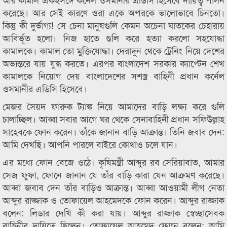
করেছে। আর সেই কারণে ওরা একে অপরকে ভালোভাবে চিনতো।
কিন্তু কী দুর্ভাগ্য! সে চেনা মানুষগুলি কেমন অচেনা ঘাতকের চেহারায়
আবির্ভূত হলো। নিজ হাতে গুলি করে হত্যা করলো সহযোদ্ধা
কামালকে। কামাল তো মুক্তিযোদ্ধা। দেরাদুন থেকে ট্রেনিং নিয়ে দেশের
অভ্যন্তরে যায় যুদ্ধ করতে। এরপর বাংলাদেশ সরকার ক্যাপ্টেন শেখ
কামালকে নিয়োগ দেয় বাংলাদেশের সশস্ত্র বাহিনী প্রধান কর্নেল
ওসমানীর এডিসি হিসেবে।
মেজর সৈয়দ ফারুক ট্যাঙ্ক নিয়ে আমাদের বাড়ি লক্ষ্য করে গুলি
চালাচ্ছিল। আব্বা সবার আগে ঘর থেকে সেনাবাহিনী প্রধান সফিউল্লাহ
সাহেবকে ফোন করেন। তাঁকে জানান বাড়ি আক্রান্ত। তিনি জবাব দেন:
আমি দেখছি। আপনি পারলে বাইরে কোথাও চলে যান।
এর মধ্যে ফোন বেজে ওঠে। কৃষিমন্ত্রী আব্দুর রব সেরিয়াবাত, আমার
সেজ ফুফা, ফোনে জানান যে তাঁর বাড়ি কারা যেন আক্রমণ করেছে।
আব্বা জবাব দেন তাঁর বাড়িও আক্রান্ত। আব্বা আওয়ামী লীগ নেতা
আব্দুর রাজ্জাক ও তোফায়েল আহমেদকে ফোন করেন। আব্দুর রাজ্জাক
বলেন: লিডার দেখি কী করা যায়। আব্দুর রাজ্জাক স্বেচ্ছাসেবক
বাহিনীর দায়িত্বে ছিলেন। তোফায়েল আহমেদ ফোনে বলেন: আমি