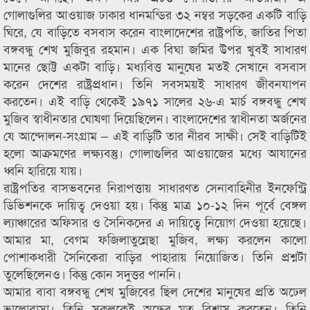
গোলাগুলির আওয়াজ ঢাকার ধানমন্ডির ৩২ নম্বর সড়কের একটি বাড়ি
ঘিরে, যে বাড়িতে বসবাস করেন বাংলাদেশের রাষ্ট্রপতি, জাতির পিতা
বঙ্গবন্ধু শেখ মুজিবুর রহমান। এক বিঘা জমির উপর খুবই সাধারণ
মানের ছোট্ট একটা বাড়ি। মধ্যবিত্ত মানুষের মতই সেখানে বসবাস
করেন দেশের রাষ্ট্রপ্রধান। তিনি সবসময়ই সাধারণ জীবনযাপন
করতেন। এই বাড়ি থেকেই ১৯৭১ সালের ২৬-এ মার্চ বঙ্গবন্ধু শেখ
মুজিব স্বাধীনতার ঘোষণা দিয়েছিলেন। বাংলাদেশের স্বাধীনতা অর্জনের
যে আন্দোলন-সংগ্রাম – এই বাড়িটি তার নীরব সাক্ষী। সেই বাড়িটিই
হলো আক্রমণের লক্ষ্যবস্তু। গোলাগুলির আওয়াজের মধ্যে আযানের
ধ্বনি হারিয়ে যায়।
রাষ্ট্রপতির বাসভবনের নিরাপত্তায় সাধারণত সেনাবাহিনীর ইনফেন্ট্রি
ডিভিশনকে দায়িত্ব দেওয়া হয়। কিন্তু মাত্র ১০-১২ দিন পূর্বে বেঙ্গল
ল্যাঞ্চারের অফিসার ও সৈনিকদের এ দায়িত্বে নিয়োগ দেওয়া হয়েছে।
আমার মা, বেগম ফজিলাতুন্নেছা মুজিব, লক্ষ্য করলেন কালো
পোশাকধারী সৈনিকেরা বাড়ির পাহারায় নিয়োজিত। তিনি প্রশ্নটা
তুলেছিলেনও। কিন্তু কোন সদুত্তর পাননি।
আমার বাবা বঙ্গবন্ধু শেখ মুজিবের ছিল দেশের মানুষের প্রতি অঢেল
ভালোবাসা। তিনি সকলকেই অন্ধের মত বিশ্বাস করতেন। তিনি