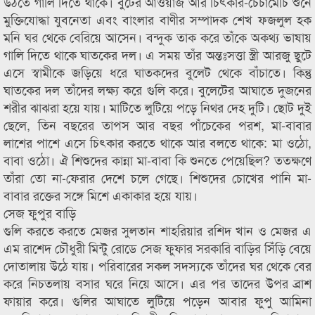
উঠতে গালি দিতে থাকে। বুটের আওয়াজ আর চিৎকার-চেঁচামেচি শুনে
মুক্তিযোদ্ধা যুবনেতা এবং বাংলার বাণীর সম্পাদক শেখ ফজলুল হক
মনি ঘর থেকে বেরিয়ে আসেন। বন্দুক তাক করে তাঁকে অকথ্য ভাষায়
গালি দিতে থাকে ঘাতকের দল। এ সময় তাঁর অন্তঃসত্তা স্ত্রী আরজু ছুটে
এসে স্বামীকে জড়িয়ে ধরে ঘাতকদের বুলেট থেকে বাঁচাতে। কিন্তু
ঘাতকের দল তাঁদের লক্ষ্য করে গুলি করে। বুলেটের আঘাতে দুজনের
শরীর ঝাঝরা হয়ে যায়। মাটিতে লুটিয়ে পড়ে নিথর দেহ দুটি। ছোট দুই
ছেলে, তিন বছরের তাপস আর বছর পাঁচেকের পরশ, মা-বাবার
লাশের পাশে এসে চিৎকার করতে থাকে আর বলতে থাকে: মা ওঠো,
বাবা ওঠো। ঐ শিশুদের কান্না মা-বাবা কি শুনতে পেয়েছিল? ততক্ষণে
তাঁরা তো না-ফেরার দেশে চলে গেছে। শিশুদের চোখের পানি মা-
বাবার রক্তের সঙ্গে মিশে একাকার হয়ে যায়।
সেজ ফুপুর বাড়ি
গুলি করতে করতে মেজর সুলতান শাহরিয়ার রশিদ খান ও মেজর এ
এম রাশেদ চৌধুরী মিন্টু রোডে সেজ ফুফার সরকারি বাড়ির সিঁড়ি বেয়ে
দোতালায় উঠে যায়। পরিবারের সকল সদস্যকে তাঁদের ঘর থেকে বের
করে নিচতলায় বসার ঘরে নিয়ে আসে। এর পর তাদের উপর ব্রাশ
ফায়ার করে। গুলির আঘাতে লুটিয়ে পড়েন আবার ফুপু আমিনা