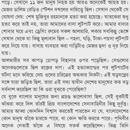
পড়ে। সেখানে ১১ জন মানুষ নিহত হয় আরও অনেকেই আহত হয়।
মেজর ডালিম রেডিও স্টেশন দখলের দায়িত্বে ছিল। সেখান থেকেই সে
ঘোষণা দেয়: শেখ মুজিবুর রহমানকে হত্যা করা হয়েছে। ঘাতকেরা শুধু
হত্যা করে তাই নয়, তারা আমাদের বাসা লুটপাট করে। আমার বাবার
শোবার ঘরে এবং ড্রেসিং রুমের সকল আলমারি, লকার সবকিছু ভেঙ্গে
সেখান থেকে যা কিছু মূল্যবান ছিল – গহনা, ঘড়ি, টাকা-পয়সা লুটপাট
করে নিয়ে যায়। বাসায় ব্যবহার করা গাড়িটাও মেজর হুদা ও নূর নিয়ে
যায়।
আলমারীর সব কাপড় চোপড় বিছানার ওপর পড়েছিল। সেগুলোর
অনেকগুলোতে ছিল রক্তের দাগ। এই হত্যাকান্ডের পর লুটপাটের
ঘটনা মনে করিয়ে দেয় ওদের চরিত্রের অন্ধকার দিকটা। এই ষড়যন্ত্রের
সঙ্গে যারা জড়িত ছিল, তারা এই সদ্য স্বাধীন দেশের মানুষের কত বড়
সর্বনাশ করেছিল তা কি ওরা বুঝতে পেরেছিল?
যে বুকে বাংলার মানুষের জন্য প্রচণ্ড ভালোবাসা ছিল, সেই বুকটাই
ঝাঁঝরা করে দিল তাঁরই প্রিয় বাংলাদেশের সেনাবাহিনীর কিছু দুর্বৃত্ত।
আমার আব্বা কোনদিন বিশ্বাস করতেই পারতেন না যে, বাংলাদেশের
কোন মানুষ তাঁকে মারতে পারে, বা কোন ক্ষতি করতে পারে। পৃথিবীর
অনেক নেতাই তাঁকে এ বিষয়ে সতর্ক করেছিলেন। কিন্তু তিনি