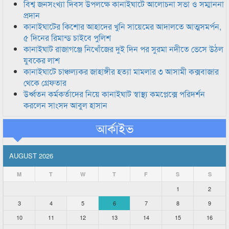
বিশ্ব জনসংখ্যা দিবস উপলক্ষে কানাইঘাটে আলোচনা সভা ও সম্মাননা
প্রদান
কানাইঘাটের কিশোর আহাদের খুনি সায়েমের আদালতে আত্মসমর্পন,
৫ দিনের রিমান্ড চাইবে পুলিশ
কানাইঘাট রাজাগঞ্জে নিখোঁজের দুই দিন পর সুরমা নদীতে ভেসে উঠল
যুবকের লাশ
কানাইঘাটে চাঞ্চল্যকর জাহাঙ্গীর হত্যা মামলার ৩ আসামী কক্সবাজার
থেকে গ্রেফতার
উর্ধ্বতন কর্মকর্তাদের নিয়ে কানাইঘাট স্বাস্থ্য কমপ্লেক্সে পরিদর্শন
করলেন সাংসদ আবুল হাসান
আর্কাইভ
AUGUST 2026
M
T
W
T
F
S
S
1
2
3
4
5
6
7
8
9
10
11
12
13
14
15
16