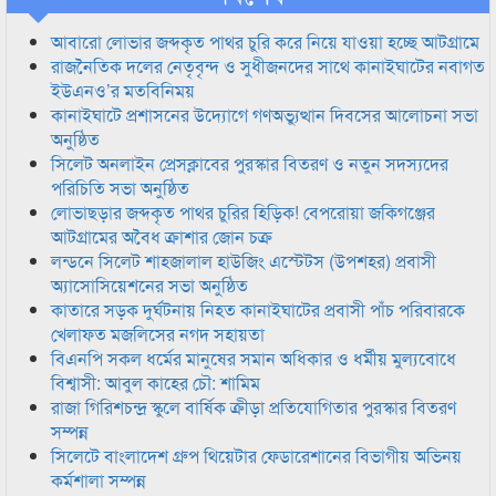
আবারো লোভার জব্দকৃত পাথর চুরি করে নিয়ে যাওয়া হচ্ছে আটগ্রামে
রাজনৈতিক দলের নেতৃবৃন্দ ও সুধীজনদের সাথে কানাইঘাটের নবাগত
ইউএনও’র মতবিনিময়
কানাইঘাটে প্রশাসনের উদ্যোগে গণঅভ্যুত্থান দিবসের আলোচনা সভা
অনুষ্ঠিত
সিলেট অনলাইন প্রেসক্লাবের পুরস্কার বিতরণ ও নতুন সদস্যদের
পরিচিতি সভা অনুষ্ঠিত
লোভাছড়ার জব্দকৃত পাথর চুরির হিড়িক! বেপরোয়া জকিগঞ্জের
আটগ্রামের অবৈধ ক্রাশার জোন চক্র
লন্ডনে সিলেট শাহজালাল হাউজিং এস্টেটস (উপশহর) প্রবাসী
অ্যাসোসিয়েশনের সভা অনুষ্ঠিত
কাতারে সড়ক দুর্ঘটনায় নিহত কানাইঘাটের প্রবাসী পাঁচ পরিবারকে
খেলাফত মজলিসের নগদ সহায়তা
বিএনপি সকল ধর্মের মানুষের সমান অধিকার ও ধর্মীয় মুল্যবোধে
বিশ্বাসী: আবুল কাহের চৌ: শামিম
রাজা গিরিশচন্দ্র স্কুলে বার্ষিক ক্রীড়া প্রতিযোগিতার পুরস্কার বিতরণ
সম্পন্ন
সিলেটে বাংলাদেশ গ্রুপ থিয়েটার ফেডারেশানের বিভাগীয় অভিনয়
কর্মশালা সম্পন্ন