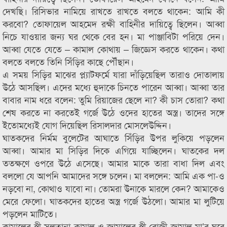
দেখছি। রিসিভার নামিয়ে রাখতে রাখতে বলতে থাকেন: আমি কী
করবো? তোফায়েল আহমেদ রক্ষী বাহিনীর দায়িত্বে ছিলেন। আব্বা
নিচে যাওয়ার জন্য ঘর থেকে বের হন। মা পাঞ্জাবিটা পরিয়ে দেন।
আব্বা যেতে যেতে – কামাল কোথায় – জিজ্ঞেস করতে থাকেন। কথা
বলতে বলতে তিনি সিঁড়ির কাছে পৌঁছান।
এ সময় সিড়ির মাঝের প্ল্যাটফর্মে যারা দাঁড়িয়েছিল তারাও দোতালায়
উঠে আসছিল। এদের মধ্যে হুদাকে চিনতে পারেন আব্বা। আব্বা তার
বাবার নাম ধরে বলেন: তুমি রিয়াজের ছেলে না? কী চাস তোরা? কথা
শেষ করতে না করতেই গর্জে উঠে ওদের হাতের অস্ত্র। তাদের সঙ্গে
ইতোমধ্যেই যোগ দিয়েছিল রিসালদার মোসলেউদ্দিন।
ঘাতকদের নির্মম বুলেটের আঘাতে সিঁড়ির উপর লুকিয়ে পড়লেন
আব্বা। আমার মা সিড়ির দিকে এগিয়ে যাচ্ছিলেন। ঘাতকের দল
ততক্ষণে ওপরে উঠে এসেছে। আমার মাকে তারা বাধা দিল এবং
বললো যে আপনি আমাদের সঙ্গে চলেন। মা বললেন: আমি এক পা-ও
নড়বো না, কোথাও যাবো না। তোমরা উনাকে মারলে কেন? আমাকেও
মেরে ফেলো। ঘাতকদের হাতের অস্ত্র গর্জে উঠলো। আমার মা লুটিয়ে
পড়লেন মাটিতে।
কামালের স্ত্রী সুলতানা কামাল ও জামালের স্ত্রী রোজী জামাল মা’র ঘরে