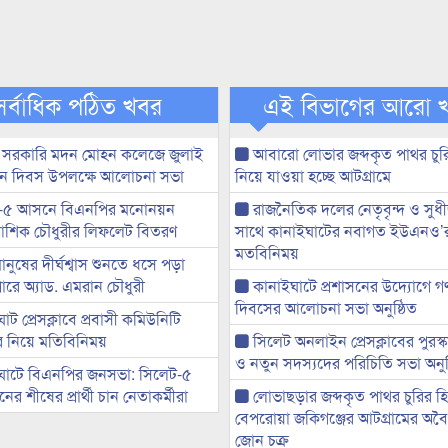
সর্বাধিক পঠিত খবর
এই বিভাগের আরো 
 সরকারি মদন মোহন কলেজে জুলাই
আবারো লোভার জব্দকৃত পাথর চুর
্থান দিবস উপলক্ষে আলোচনা সভা
নিয়ে যাওয়া হচ্ছে আটগ্রামে
-৫ আসনে বিএনপির মনোনয়ন
রাজনৈতিক দলের নেতৃবৃন্দ ও সু
ী আশিক চৌধুরীর লিফলেট বিতরণ
সাথে কানাইঘাটের নবাগত ইউএনও’
মতবিনিময়
মানুষের দীর্ঘশ্বাস শুনতে ধসে পড়া
ারে অ্যাড. এমরান চৌধুরী
কানাইঘাটে প্রশাসনের উদ্যোগে গণঅ
দিবসের আলোচনা সভা অনুষ্ঠিত
ট প্রেসক্লাবে প্রবাসী কমিউনিটি
ের নিয়ে মতিবিনিময়
সিলেট অনলাইন প্রেসক্লাবের পুরস্
ও নতুন সদস্যদের পরিচিতি সভা অনুষ
ঘাটে বিএনপির জনসভা: সিলেট-৫
র শীষের প্রার্থী চান নেতাকর্মীরা
লোভাছড়ার জব্দকৃত পাথর চুরির হ
বেপরোয়া জকিগঞ্জের আটগ্রামের অবৈধ
জোন চক্র