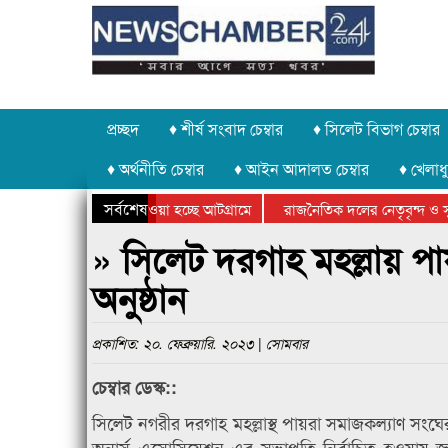
প্রচ্ছদ
♦ শীর্ষ সংবাদ চেম্বার
♦ সিলেট বিভাগ চেম্বার
♦ অর্থনীতি চেম্বার
♦ আইন আদালত চেম্বার
♦ খেলাধু
সর্বশেষ
াথর চুরি করে নিয়ে যাওয়া হচ্ছে আটগ্রামে
রাজনৈতিক দলের নেতৃবৃন্দ ও স
ার্ষিক ক্রীড়া প্রতিযোগিতার পুরস্কার বিতরণ সম্পন্ন
সিলেটে বাংলাদেশ গ্রুপ থিয়েটা
» সিলেট দরগাহ মহল্লায় পা
অনুষ্ঠান
প্রকাশিত: ২০. ফেব্রুয়ারি. ২০২৩ | সোমবার
চেম্বার ডেস্ক::
সিলেট নগরীর দরগাহ মহল্লাস্থ পায়রা সমাজকল্যাণ সংঘের উ
অনার্স এসোসিয়েশন এর সভাপতি নির্বাচিত হওয়ায় জু