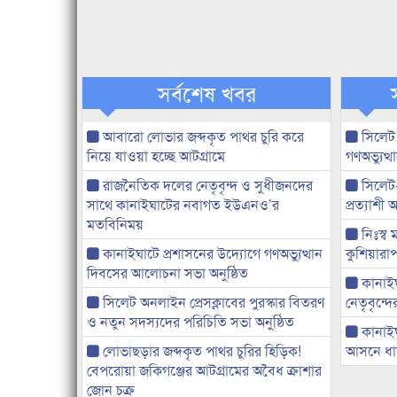
সর্বশেষ খবর
আবারো লোভার জব্দকৃত পাথর চুরি করে
সিলেট
নিয়ে যাওয়া হচ্ছে আটগ্রামে
গণঅভ্যুত
রাজনৈতিক দলের নেতৃবৃন্দ ও সুধীজনদের
সিলেট
সাথে কানাইঘাটের নবাগত ইউএনও’র
প্রত্যাশ
মতবিনিময়
নিঃস্ব 
কানাইঘাটে প্রশাসনের উদ্যোগে গণঅভ্যুত্থান
কুশিয়ারাপ
দিবসের আলোচনা সভা অনুষ্ঠিত
কানাইঘা
সিলেট অনলাইন প্রেসক্লাবের পুরস্কার বিতরণ
নেতৃবৃন্দ
ও নতুন সদস্যদের পরিচিতি সভা অনুষ্ঠিত
কানাই
লোভাছড়ার জব্দকৃত পাথর চুরির হিড়িক!
আসনে ধানে
বেপরোয়া জকিগঞ্জের আটগ্রামের অবৈধ ক্রাশার
জোন চক্র