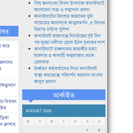
বিশ্ব জনসংখ্যা দিবস উপলক্ষে কানাইঘাটে
আলোচনা সভা ও সম্মাননা প্রদান
কানাইঘাটের কিশোর আহাদের খুনি
সায়েমের আদালতে আত্মসমর্পন, ৫ দিনের
রিমান্ড চাইবে পুলিশ
খবর
কানাইঘাট রাজাগঞ্জে নিখোঁজের দুই দিন
পর সুরমা নদীতে ভেসে উঠল যুবকের লাশ
ি করে
কানাইঘাটে চাঞ্চল্যকর জাহাঙ্গীর হত্যা
মামলার ৩ আসামী কক্সবাজার থেকে
গ্রেফতার
ধীজনদের
উর্ধ্বতন কর্মকর্তাদের নিয়ে কানাইঘাট
র
স্বাস্থ্য কমপ্লেক্সে পরিদর্শন করলেন সাংসদ
আবুল হাসান
ভ্যুত্থান
আর্কাইভ
কার বিতরণ
্ঠিত
AUGUST 2026
িড়িক!
M
T
W
T
F
S
S
 ক্রাশার
1
2