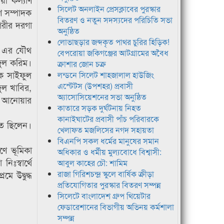
সিলেট অনলাইন প্রেসক্লাবের পুরস্কার
ণ সম্পাদক
বিতরণ ও নতুন সদস্যদের পরিচিতি সভা
গরীর দরগা
অনুষ্ঠিত
লোভাছড়ার জব্দকৃত পাথর চুরির হিড়িক!
বী এর যৌথ
বেপরোয়া জকিগঞ্জের আটগ্রামের অবৈধ
জুল করিম।
ক্রাশার জোন চক্র
পক সাইফুল
লন্ডনে সিলেট শাহজালাল হাউজিং
এস্টেটস (উপশহর) প্রবাসী
ুল খাবির,
অ্যাসোসিয়েশনের সভা অনুষ্ঠিত
্য আনোয়ার
কাতারে সড়ক দুর্ঘটনায় নিহত
কানাইঘাটের প্রবাসী পাঁচ পরিবারকে
থিত ছিলেন।
খেলাফত মজলিসের নগদ সহায়তা
বিএনপি সকল ধর্মের মানুষের সমান
ণে ভূমিকা
অধিকার ও ধর্মীয় মুল্যবোধে বিশ্বাসী:
িঃস্বার্থে
আবুল কাহের চৌ: শামিম
 উদ্বুদ্ধ
রাজা গিরিশচন্দ্র স্কুলে বার্ষিক ক্রীড়া
প্রতিযোগিতার পুরস্কার বিতরণ সম্পন্ন
সিলেটে বাংলাদেশ গ্রুপ থিয়েটার
ফেডারেশানের বিভাগীয় অভিনয় কর্মশালা
সম্পন্ন