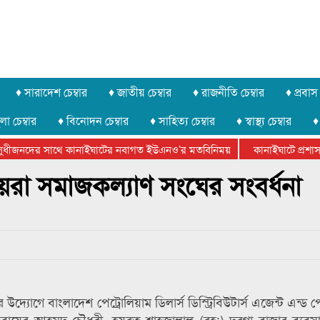
♦ সারাদেশ চেম্বার
♦ জাতীয় চেম্বার
♦ রাজনীতি চেম্বার
♦ প্রবাস 
লা চেম্বার
♦ বিনোদন চেম্বার
♦ সাহিত্য চেম্বার
♦ স্বাস্থ্য চেম্বার
♦
ুধীজনদের সাথে কানাইঘাটের নবাগত ইউএনও’র মতবিনিময়
কানাইঘাটে প্রশাসনে
র ফেডারেশানের বিভাগীয় অভিনয় কর্মশালা সম্পন্ন
য়রা সমাজকল্যাণ সংঘের সংবর্ধনা
দ্যোগে বাংলাদেশ পেট্রোলিয়াম ডিলার্স ডিস্ট্রিবিউটার্স এজেন্ট এন্ড পে
বায়ের আহমদ চৌধুরী, হযরত শাহজালাল (রহ:) দরগা বাজার ব্যবসা