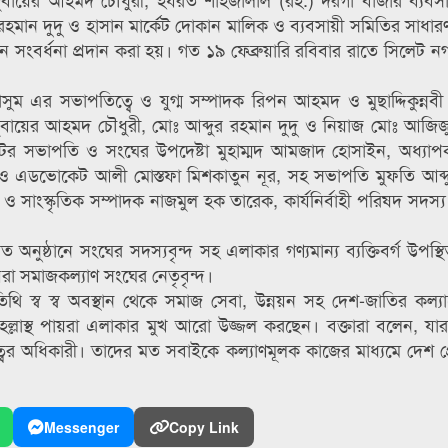
রহমান দুদু ও হাসান মার্কেট দোকান মালিক ও ব্যবসায়ী সমিতির সাধার
 সংবর্ধনা প্রদান করা হয়। গত ১৯ ফেব্রুয়ারি রবিবার রাতে সিলেট ন
ুম এর সভাপতিত্বে ও যুগ্ম সম্পাদক রিপন আহমদ ও মুছাদ্দিকুন্ন
ন জুবায়ের আহমদ চৌধুরী, মোঃ আব্দুর রহমান দুদু ও নিয়াজ মোঃ আজি
েটের সভাপতি ও সংঘের উপদেষ্টা মুহাম্মদ আমজাদ হোসাইন, অধ্যা
ও এডভোকেট আলী মোস্তফা মিশকাতুন নূর, সহ সভাপতি মুফতি আব্দ
 সাংস্কৃতিক সম্পাদক নাজমুল হক তারেক, কার্যনির্বাহী পরিষদ সদস
অনুষ্ঠানে সংঘের সদস্যবৃন্দ সহ এলাকার গণ্যমান্য ব্যক্তিবর্গ উপস্
ায়রা সমাজকল্যাণ সংঘের নেতৃবৃন্দ।
তিথি স্ব স্ব অবস্থান থেকে সমাজ সেবা, উন্নয়ন সহ দেশ-জাতির কল্যা
হল্লাস্থ পায়রা এলাকার মুখ আরো উজ্জল করছেন। বক্তারা বলেন, যারা ন
ের অধিকারী। তাদের মত সবাইকে কল্যাণমূলক কাজের মাধ্যমে দেশ প্রেমে
Messenger
Copy Link