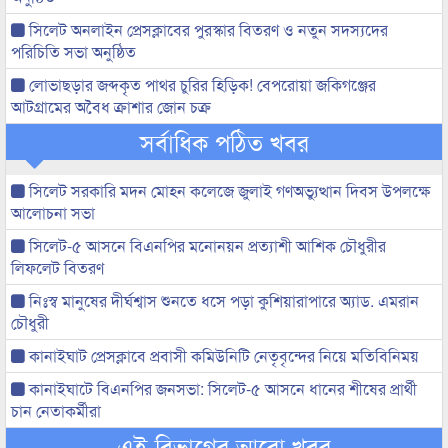
সিলেট অনলাইন প্রেসক্লাবের পুরস্কার বিতরণ ও নতুন সদস্যদের
পরিচিতি সভা অনুষ্ঠিত
লোভাছড়ার জব্দকৃত পাথর চুরির হিড়িক! বেপরোয়া জকিগঞ্জের
আটগ্রামের অবৈধ ক্রাশার জোন চক্র
সর্বাধিক পঠিত খবর
সিলেট সরকারি মদন মোহন কলেজে জুলাই গণঅভ্যুত্থান দিবস উপলক্ষে
আলোচনা সভা
সিলেট-৫ আসনে বিএনপির মনোনয়ন প্রত্যাশী আশিক চৌধুরীর
লিফলেট বিতরণ
নিঃস্ব মানুষের দীর্ঘশ্বাস শুনতে ধসে পড়া কুশিয়ারাপারে অ্যাড. এমরান
চৌধুরী
কানাইঘাট প্রেসক্লাবে প্রবাসী কমিউনিটি নেতৃবৃন্দের নিয়ে মতিবিনিময়
কানাইঘাটে বিএনপির জনসভা: সিলেট-৫ আসনে ধানের শীষের প্রার্থী
চান নেতাকর্মীরা
এই বিভাগের আরো খবর