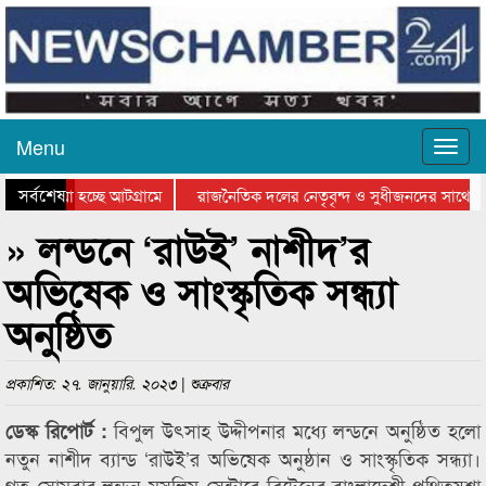
Menu
সর্বশেষ
ে যাওয়া হচ্ছে আটগ্রামে
রাজনৈতিক দলের নেতৃবৃন্দ ও সুধীজনদের সাথে কা
োগিতার পুরস্কার বিতরণ সম্পন্ন
সিলেটে বাংলাদেশ গ্রুপ থিয়েটার ফেডারেশানের বিভ
» লন্ডনে ‘রাউই’ নাশীদ’র
অভিষেক ও সাংস্কৃতিক সন্ধ্যা
অনুষ্ঠিত
প্রকাশিত: ২৭. জানুয়ারি. ২০২৩ | শুক্রবার
বিপুল উৎসাহ উদ্দীপনার মধ্যে লন্ডনে অনুষ্ঠিত হলো
ডেস্ক রিপোর্ট :
নতুন নাশীদ ব্যান্ড ‘রাউই’র অভিষেক অনুষ্ঠান ও সাংস্কৃতিক সন্ধ্যা।
গত সোমবার লন্ডন মুসলিম সেন্টারে ব্রিটেনের বাংলাদেশী প্রথিতযশা