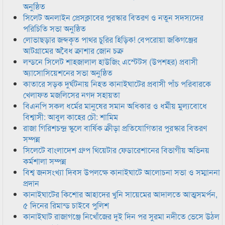
অনুষ্ঠিত
সিলেট অনলাইন প্রেসক্লাবের পুরস্কার বিতরণ ও নতুন সদস্যদের
পরিচিতি সভা অনুষ্ঠিত
লোভাছড়ার জব্দকৃত পাথর চুরির হিড়িক! বেপরোয়া জকিগঞ্জের
আটগ্রামের অবৈধ ক্রাশার জোন চক্র
লন্ডনে সিলেট শাহজালাল হাউজিং এস্টেটস (উপশহর) প্রবাসী
অ্যাসোসিয়েশনের সভা অনুষ্ঠিত
কাতারে সড়ক দুর্ঘটনায় নিহত কানাইঘাটের প্রবাসী পাঁচ পরিবারকে
খেলাফত মজলিসের নগদ সহায়তা
বিএনপি সকল ধর্মের মানুষের সমান অধিকার ও ধর্মীয় মুল্যবোধে
বিশ্বাসী: আবুল কাহের চৌ: শামিম
রাজা গিরিশচন্দ্র স্কুলে বার্ষিক ক্রীড়া প্রতিযোগিতার পুরস্কার বিতরণ
সম্পন্ন
সিলেটে বাংলাদেশ গ্রুপ থিয়েটার ফেডারেশানের বিভাগীয় অভিনয়
কর্মশালা সম্পন্ন
বিশ্ব জনসংখ্যা দিবস উপলক্ষে কানাইঘাটে আলোচনা সভা ও সম্মাননা
প্রদান
কানাইঘাটের কিশোর আহাদের খুনি সায়েমের আদালতে আত্মসমর্পন,
৫ দিনের রিমান্ড চাইবে পুলিশ
কানাইঘাট রাজাগঞ্জে নিখোঁজের দুই দিন পর সুরমা নদীতে ভেসে উঠল