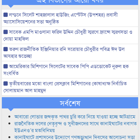
লন্ডনে সিলেট শাহজালাল হাউজিং এস্টেটস (উপশহর) প্রবাসী
অ্যাসোসিয়েশনের সভা অনুষ্ঠিত
সাবেক এমপি মাওলানা ফরিদ উদ্দিন চৌধুরী স্মরণে ফ্রান্সে স্মরণসভা ও
দোয়া মাহফিল
তরুণ রাজনীতিক ইঞ্জিনিয়ার রনি সরোয়ার চৌধুরীর পবিত্র ঈদ উল
আযহার শুভেচ্ছা
আমেরিকার মিশিগানে সিলেটের সাবেক পিপি এডভোকেট নুরুল হক
সংবর্ধিত
তৃতীয়বারের মতো বাংলা প্রেসক্লাব মিশিগানের কোষাধ্যক্ষ নির্বাচিত
সোলায়মান আল মাহমুদ
সর্বশেষ
আবারো লোভার জব্দকৃত পাথর চুরি করে নিয়ে যাওয়া হচ্ছে আটগ্রামে
রাজনৈতিক দলের নেতৃবৃন্দ ও সুধীজনদের সাথে কানাইঘাটের নবাগত
ইউএনও’র মতবিনিময়
কানাইঘাটে প্রশাসনের উদ্যোগে গণঅভ্যুত্থান দিবসের আলোচনা সভা