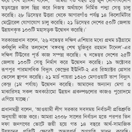
ষড়যন্ত্রের জাল ছিন্ন করে নিজস্ব অর্থায়নে নির্মিত পদ্মা সেতু চালু
করেছি। ২৮ ডিসেম্বর উত্তরা থেকে আগারগাঁও পর্যন্ত ১৪ কিলোমিটার
মেট্রোরেল যোগাযোগ চালু করেছি। ২১ ডিসেম্বর দেশের ৫০টি জেলায়
উন্নয়নকৃত ১০০টি মহাসড়ক উদ্বোধন করেছি।’
সরকারপ্রধান বলেন, ‘২৬ নভেম্বর দক্ষিণ এশিয়ার মধ্যে প্রথম চট্টগ্রামে
কর্ণফুলি নদীর তলদেশে ‘বঙ্গবন্ধু শেখ মুজিবুর রহমান টানেল’-এর
দক্ষিণ টিউবের পূর্ত কাজ সম্পন্ন করেছি। ৭ নভেম্বর দেশের ২৫টি
জেলায় ১০০টি সেতু নির্মাণ করে উদ্বোধন করেছি। ১৯ অক্টোবর
রূপপুর পারমাণবিক বিদ্যুৎ কেন্দ্রের ইউনিট-২ এর রিঅ্যাক্টর প্রেসার
ভেসেল স্থাপন করেছি। ২১ মার্চ পায়রা ১৩২০ মেগাওয়াট তাপ বিদ্যুৎ
কেন্দ্র (১ম পর্যায়) উদ্বোধন করেছি। আমাদের অন্যান্য মেগা ও
মাঝারিসহ সকল অবকাঠামো উন্নয়ন প্রকল্পগুলোর কাজও পুরোদমে
এগিয়ে যাচ্ছে।’
প্রধানমন্ত্রী বলেন, ‘আওয়ামী লীগ সরকার সবসময় নির্বাচনী প্রতিশ্রুতি
অনুযায়ী কাজ করে। আমরা ২০০৮ সালের নির্বাচন হতে পরপর তিন
দফা জনগণের ভোটে জয়ী হয়ে গত ১৪ বছরে আর্থ-সামাজিক
উন্নয়নের প্রতিটি ক্ষেত্রেই অভূতপূর্ব অগ্রগতি সাধন করেছি।