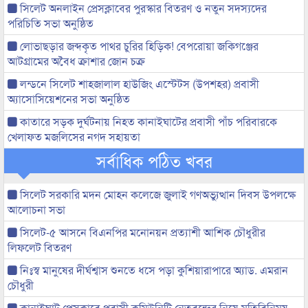
সিলেট অনলাইন প্রেসক্লাবের পুরস্কার বিতরণ ও নতুন সদস্যদের
পরিচিতি সভা অনুষ্ঠিত
লোভাছড়ার জব্দকৃত পাথর চুরির হিড়িক! বেপরোয়া জকিগঞ্জের
আটগ্রামের অবৈধ ক্রাশার জোন চক্র
লন্ডনে সিলেট শাহজালাল হাউজিং এস্টেটস (উপশহর) প্রবাসী
অ্যাসোসিয়েশনের সভা অনুষ্ঠিত
কাতারে সড়ক দুর্ঘটনায় নিহত কানাইঘাটের প্রবাসী পাঁচ পরিবারকে
খেলাফত মজলিসের নগদ সহায়তা
সর্বাধিক পঠিত খবর
সিলেট সরকারি মদন মোহন কলেজে জুলাই গণঅভ্যুত্থান দিবস উপলক্ষে
আলোচনা সভা
সিলেট-৫ আসনে বিএনপির মনোনয়ন প্রত্যাশী আশিক চৌধুরীর
লিফলেট বিতরণ
নিঃস্ব মানুষের দীর্ঘশ্বাস শুনতে ধসে পড়া কুশিয়ারাপারে অ্যাড. এমরান
চৌধুরী
কানাইঘাট প্রেসক্লাবে প্রবাসী কমিউনিটি নেতৃবৃন্দের নিয়ে মতিবিনিময়