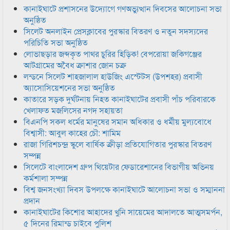
কানাইঘাটে প্রশাসনের উদ্যোগে গণঅভ্যুত্থান দিবসের আলোচনা সভা
অনুষ্ঠিত
সিলেট অনলাইন প্রেসক্লাবের পুরস্কার বিতরণ ও নতুন সদস্যদের
পরিচিতি সভা অনুষ্ঠিত
লোভাছড়ার জব্দকৃত পাথর চুরির হিড়িক! বেপরোয়া জকিগঞ্জের
আটগ্রামের অবৈধ ক্রাশার জোন চক্র
লন্ডনে সিলেট শাহজালাল হাউজিং এস্টেটস (উপশহর) প্রবাসী
অ্যাসোসিয়েশনের সভা অনুষ্ঠিত
কাতারে সড়ক দুর্ঘটনায় নিহত কানাইঘাটের প্রবাসী পাঁচ পরিবারকে
খেলাফত মজলিসের নগদ সহায়তা
বিএনপি সকল ধর্মের মানুষের সমান অধিকার ও ধর্মীয় মুল্যবোধে
বিশ্বাসী: আবুল কাহের চৌ: শামিম
রাজা গিরিশচন্দ্র স্কুলে বার্ষিক ক্রীড়া প্রতিযোগিতার পুরস্কার বিতরণ
সম্পন্ন
সিলেটে বাংলাদেশ গ্রুপ থিয়েটার ফেডারেশানের বিভাগীয় অভিনয়
কর্মশালা সম্পন্ন
বিশ্ব জনসংখ্যা দিবস উপলক্ষে কানাইঘাটে আলোচনা সভা ও সম্মাননা
প্রদান
কানাইঘাটের কিশোর আহাদের খুনি সায়েমের আদালতে আত্মসমর্পন,
৫ দিনের রিমান্ড চাইবে পুলিশ