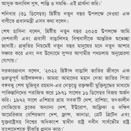
আসুক অনাবিল সুখ, শান্তি ও সমন্ধি- এই প্রার্থনা করি।’
শনিবার (৩১ ডিসেম্বর) খ্রিষ্টীয় নতুন বছর উপলক্ষে দেওয়া এক
বাণীতে প্রধানমন্ত্রী এসব কথা বলেন।
শেখ হাসিনা বলেন, খ্রিষ্টীয় নতুন বছর ২০২৩ উপলক্ষে আমি
দেশবাসী এবং প্রবাসী বাঙালিসহ বিশ্ববাসীকে আন্তরিক শুভেচ্ছা
জানাই। প্রকৃতির নিয়মেই নতুন বছর মানুষের মনে নতুন আশার
সঞ্চার করে এবং নব উদ্যোমে সুন্দর আগামীর পথচলায় অনুপ্রেরণা
যোগায়।’
সরকারপ্রধান বলেন, ‘২০২২ খ্রিষ্টাব্দ বাঙালি জাতির জীবনে এক
গুরুত্বপূর্ণ মাইলফলক। আমরা আমাদের মহান নেতা জাতির পিতা
বঙ্গবন্ধু শেখ মুজিবুর রহমান-এর নেতৃত্বে রক্তক্ষয়ী মুক্তিযুদ্ধের মাধ্যমে
পাকিস্তানিদের পরাজিত করে ১৯৭১ সালের ১৬ ডিসেম্বর বিজয় অর্জন
করি। ১৯৭২ সালে এশিয়ার প্রায় সবক’টি দেশ, রাশিয়া, তৎকালীন
সোভিয়েত ব্লকের অন্যান্য দেশ, ইউরোপ, আফ্রিকা ও দক্ষিণ
আমেরিকার বেশিরভাগ দেশ, ফ্রান্স, কানাডা, গ্রেট ব্রিটেন এবং
যুক্তরাষ্ট্রসহ বিশ্বের অধিকাংশ স্বাধীন রাষ্ট্র নবীন সার্বভৌম রাষ্ট্র
বাংলাদেশকে স্বীকৃতি প্রদান করে।’