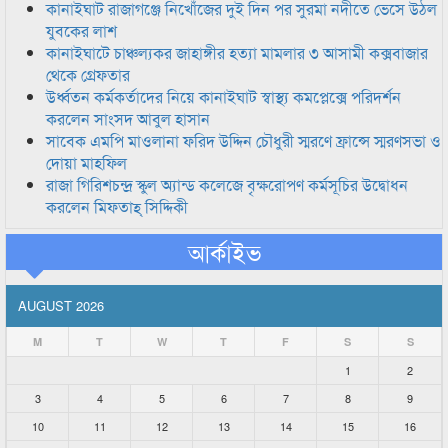
কানাইঘাট রাজাগঞ্জে নিখোঁজের দুই দিন পর সুরমা নদীতে ভেসে উঠল
যুবকের লাশ
কানাইঘাটে চাঞ্চল্যকর জাহাঙ্গীর হত্যা মামলার ৩ আসামী কক্সবাজার
থেকে গ্রেফতার
উর্ধ্বতন কর্মকর্তাদের নিয়ে কানাইঘাট স্বাস্থ্য কমপ্লেক্সে পরিদর্শন
করলেন সাংসদ আবুল হাসান
সাবেক এমপি মাওলানা ফরিদ উদ্দিন চৌধুরী স্মরণে ফ্রান্সে স্মরণসভা ও
দোয়া মাহফিল
রাজা গিরিশচন্দ্র স্কুল অ্যান্ড কলেজে বৃক্ষরোপণ কর্মসূচির উদ্বোধন
করলেন মিফতাহ্ সিদ্দিকী
আর্কাইভ
AUGUST 2026
M
T
W
T
F
S
S
1
2
3
4
5
6
7
8
9
10
11
12
13
14
15
16