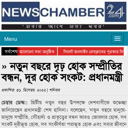
Menu
সর্বশেষ
ন দিবসের আলোচনা সভা অনুষ্ঠিত
সিলেট অনলাইন প্রেসক্লাবের পুরস্কার বিতরণ ও
লোচনা সভা ও সম্মাননা প্রদান
কানাইঘাটের কিশোর আহাদের খুনি সায়েমের আদা
» নতুন বছরে দৃঢ় হোক সম্প্রীতির
বন্ধন, দূর হোক সংকট: প্রধানমন্ত্রী
প্রকাশিত: ৩১. ডিসেম্বর. ২০২২ | শনিবার
খ্রিষ্টীয় নতুন বছর উপলক্ষে দেশবাসীকে শুভেচ্ছা
চেম্বার ডেস্ক::
জানিয়েছেন প্রধানমন্ত্রী শেখ হাসিনা। বলেছেন, ‘নতুন বছরে মানুষে-
মানুষে সম্প্রীতি, সৌহার্দ্য ও ভ্রাতৃত্বের বন্ধন আরও জোরদার হোক, সব
সংকট দূরীভূত হোক, সব সংকীর্ণতা পরাভূত হোক এবং সবার জীবনে