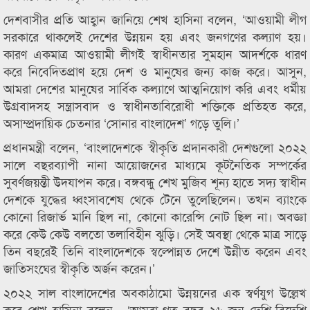
দেশবাসীর প্রতি আহ্বান জানিয়ে শেখ হাসিনা বলেন, ‘আওয়ামী লীগ
সরকারে থাকলেই দেশের উন্নয়ন হয় এবং জনগণের কল্যাণ হয়।
কারণ একমাত্র আওয়ামী লীগই স্বাধীনতার সুমহান আদর্শকে ধারণ
করে নিবেদিতপ্রাণ হয়ে দেশ ও মানুষের জন্য কাজ করে। আসুন,
আমরা দেশের মানুষের সার্বিক কল্যাণে আত্মনিয়োগ করি এবং ধর্মীয়
উগ্রবাদসহ সন্ত্রাসবাদ ও স্বাধীনতাবিরোধী শক্তিকে প্রতিহত করে,
অসাম্প্রদায়িক চেতনার ‘সোনার বাংলাদেশ’ গড়ে তুলি।’
প্রধানমন্ত্রী বলেন, ‘বাংলাদেশকে স্বীকৃতি প্রদানকারী দেশগুলো ২০২২
সালে বছরব্যাপী নানা আয়োজনের মাধ্যমে কূটনৈতিক সম্পর্কের
সুবর্ণজয়ন্তী উদযাপন করে। বঙ্গবন্ধু শেখ মুজিব শূন্য হাতে সদ্য স্বাধীন
দেশকে যুদ্ধের ধ্বংসাবশেষ থেকে টেনে তুলেছিলেন। তখন ব্যাংকে
কোনো রিজার্ভ মানি ছিল না, কোনো কারেন্সি নোট ছিল না। অবজ্ঞা
করে কেউ কেউ বলতো তলাবিহীন ঝুড়ি। সেই অবস্থা থেকে মাত্র সাড়ে
তিন বছরেই তিনি বাংলাদেশকে স্বল্পোন্নত দেশে উন্নীত করেন এবং
জাতিসংঘের স্বীকৃতি অর্জন করেন।’
২০২২ সাল বাংলাদেশের অবকাঠামো উন্নয়নের এক স্বর্ণযুগ উল্লেখ
করে শেখ হাসিনা বলেন, ‘আমরা গত বছর ২৬ জুন দেশি-বিদেশি