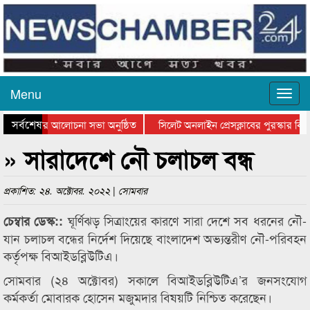
Menu
সর্বশেষ
্থান দিবসের আলোচনা সভা অনুষ্ঠিত
সিলেট অনলাইন প্রেসক্লাবের পুরস্কার বিতর
ে আলোচনা সভা ও সম্মাননা প্রদান
কানাইঘাটের কিশোর আহাদের খুনি সায়েমের 
» সারাদেশে নৌ চলাচল বন্ধ
প্রকাশিত: ২৪. অক্টোবর. ২০২২ | সোমবার
ঘূর্ণিঝড় সিত্রাংয়ের কারণে সারা দেশে সব ধরনের নৌ-
চেম্বার ডেস্ক::
যান চলাচল বন্ধের নির্দেশ দিয়েছে বাংলাদেশ অভ্যন্তরীণ নৌ-পরিবহন
কর্তৃপক্ষ বিআইডব্লিউটিএ।
সোমবার (২৪ অক্টোবর) সকালে বিআইডব্লিউটিএ’র জনসংযোগ
কর্মকর্তা মোবারক হোসেন মজুমদার বিষয়টি নিশ্চিত করেছেন।