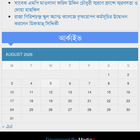
সাবেক এমপি মাওলানা ফরিদ উদ্দিন চৌধুরী স্মরণে ফ্রান্সে স্মরণসভা ও
দোয়া মাহফিল
রাজা গিরিশচন্দ্র স্কুল অ্যান্ড কলেজে বৃক্ষরোপণ কর্মসূচির উদ্বোধন
করলেন মিফতাহ্ সিদ্দিকী
আর্কাইভ
AUGUST 2026
M
T
W
T
F
S
S
1
2
3
4
5
6
7
8
9
10
11
12
13
14
15
16
17
18
19
20
21
22
23
24
25
26
27
28
29
30
31
« Jul
Developed By
Media
it