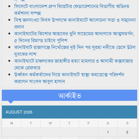
সিলেটে বাংলাদেশ গ্রুপ থিয়েটার ফেডারেশানের বিভাগীয় অভিনয়
কর্মশালা সম্পন্ন
বিশ্ব জনসংখ্যা দিবস উপলক্ষে কানাইঘাটে আলোচনা সভা ও সম্মাননা
প্রদান
কানাইঘাটের কিশোর আহাদের খুনি সায়েমের আদালতে আত্মসমর্পন,
৫ দিনের রিমান্ড চাইবে পুলিশ
কানাইঘাট রাজাগঞ্জে নিখোঁজের দুই দিন পর সুরমা নদীতে ভেসে উঠল
যুবকের লাশ
কানাইঘাটে চাঞ্চল্যকর জাহাঙ্গীর হত্যা মামলার ৩ আসামী কক্সবাজার
থেকে গ্রেফতার
উর্ধ্বতন কর্মকর্তাদের নিয়ে কানাইঘাট স্বাস্থ্য কমপ্লেক্সে পরিদর্শন
করলেন সাংসদ আবুল হাসান
আর্কাইভ
AUGUST 2026
M
T
W
T
F
S
S
1
2