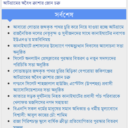
আটগ্রামের অবৈধ ক্রাশার জোন চক্র
সর্বশেষ
আবারো লোভার জব্দকৃত পাথর চুরি করে নিয়ে যাওয়া হচ্ছে আটগ্রামে
রাজনৈতিক দলের নেতৃবৃন্দ ও সুধীজনদের সাথে কানাইঘাটের নবাগত
ইউএনও’র মতবিনিময়
কানাইঘাটে প্রশাসনের উদ্যোগে গণঅভ্যুত্থান দিবসের আলোচনা সভা
অনুষ্ঠিত
সিলেট অনলাইন প্রেসক্লাবের পুরস্কার বিতরণ ও নতুন সদস্যদের
পরিচিতি সভা অনুষ্ঠিত
লোভাছড়ার জব্দকৃত পাথর চুরির হিড়িক! বেপরোয়া জকিগঞ্জের
আটগ্রামের অবৈধ ক্রাশার জোন চক্র
লন্ডনে সিলেট শাহজালাল হাউজিং এস্টেটস (উপশহর) প্রবাসী
অ্যাসোসিয়েশনের সভা অনুষ্ঠিত
কাতারে সড়ক দুর্ঘটনায় নিহত কানাইঘাটের প্রবাসী পাঁচ পরিবারকে
খেলাফত মজলিসের নগদ সহায়তা
বিএনপি সকল ধর্মের মানুষের সমান অধিকার ও ধর্মীয় মুল্যবোধে
বিশ্বাসী: আবুল কাহের চৌ: শামিম
রাজা গিরিশচন্দ্র স্কুলে বার্ষিক ক্রীড়া প্রতিযোগিতার পুরস্কার বিতরণ
সম্পন্ন