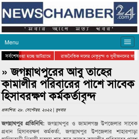
Menu
সর্বশেষ
নিয়ে যাওয়া হচ্ছে আটগ্রামে
রাজনৈতিক দলের নেতৃবৃন্দ ও সুধীজনদের সাথে
রতিযোগিতার পুরস্কার বিতরণ সম্পন্ন
সিলেটে বাংলাদেশ গ্রুপ থিয়েটার ফেডারেশানের 
» জগন্নাথপুরের আবু তাহের
কামালীর পরিবারের পাশে সাবেক
হিসাবরক্ষণ কর্মকর্তাবৃন্দ
প্রকাশিত: ২৮. সেপ্টেম্বর. ২০২২ | বুধবার
জগন্নাথপুর ও জামালগঞ্জ উপজেলার সাবেক
জগন্নাথপুর প্রতিনিধি:
প্রধান হিসাবরক্ষণ কর্মকর্তা, জগন্নাথপুর উপজেলার শাহারপাড়া
খাদিমবাড়ী নিবাসী মরহুম শাহ আবু তাহের কামালীর পরিবারের পাশে