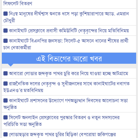
লিফলেট বিতরণ
নিঃস্ব মানুষের দীর্ঘশ্বাস শুনতে ধসে পড়া কুশিয়ারাপারে অ্যাড. এমরান
চৌধুরী
কানাইঘাট প্রেসক্লাবে প্রবাসী কমিউনিটি নেতৃবৃন্দের নিয়ে মতিবিনিময়
কানাইঘাটে বিএনপির জনসভা: সিলেট-৫ আসনে ধানের শীষের প্রার্থী
চান নেতাকর্মীরা
এই বিভাগের আরো খবর
আবারো লোভার জব্দকৃত পাথর চুরি করে নিয়ে যাওয়া হচ্ছে আটগ্রামে
রাজনৈতিক দলের নেতৃবৃন্দ ও সুধীজনদের সাথে কানাইঘাটের নবাগত
ইউএনও’র মতবিনিময়
কানাইঘাটে প্রশাসনের উদ্যোগে গণঅভ্যুত্থান দিবসের আলোচনা সভা
অনুষ্ঠিত
সিলেট অনলাইন প্রেসক্লাবের পুরস্কার বিতরণ ও নতুন সদস্যদের
পরিচিতি সভা অনুষ্ঠিত
লোভাছড়ার জব্দকৃত পাথর চুরির হিড়িক! বেপরোয়া জকিগঞ্জের