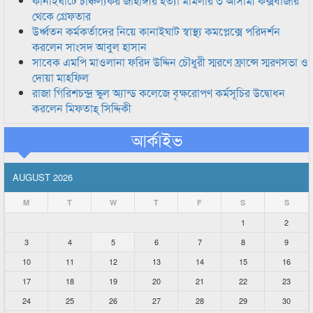
কানাইঘাটে চাঞ্চল্যকর জাহাঙ্গীর হত্যা মামলার ৩ আসামী কক্সবাজার
থেকে গ্রেফতার
উর্ধ্বতন কর্মকর্তাদের নিয়ে কানাইঘাট স্বাস্থ্য কমপ্লেক্সে পরিদর্শন
করলেন সাংসদ আবুল হাসান
সাবেক এমপি মাওলানা ফরিদ উদ্দিন চৌধুরী স্মরণে ফ্রান্সে স্মরণসভা ও
দোয়া মাহফিল
রাজা গিরিশচন্দ্র স্কুল অ্যান্ড কলেজে বৃক্ষরোপণ কর্মসূচির উদ্বোধন
করলেন মিফতাহ্ সিদ্দিকী
আর্কাইভ
AUGUST 2026
M
T
W
T
F
S
S
1
2
3
4
5
6
7
8
9
10
11
12
13
14
15
16
17
18
19
20
21
22
23
24
25
26
27
28
29
30