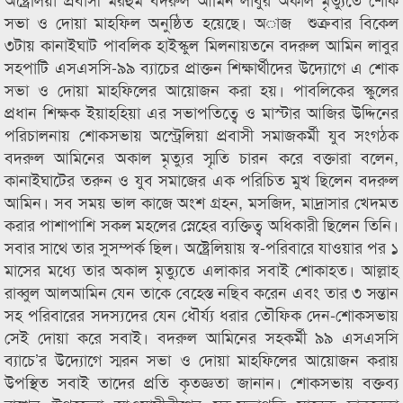
সভা ও দোয়া মাহফিল অনুষ্ঠিত হয়েছে। অাজ শুক্রবার বিকেল
৩টায় কানাইঘাট পাবলিক হাইস্কুল মিলনায়তনে বদরুল আমিন লাবুর
সহপাটি এসএসসি-৯৯ ব্যাচের প্রাক্তন শিক্ষার্থীদের উদ্যোগে এ শোক
সভা ও দোয়া মাহফিলের আয়োজন করা হয়। পাবলিকের স্কুলের
প্রধান শিক্ষক ইয়াহহিয়া এর সভাপতিত্বে ও মাস্টার আজির উদ্দিনের
পরিচালনায় শোকসভায় অস্ট্রেলিয়া প্রবাসী সমাজকর্মী যুব সংগঠক
বদরুল আমিনের অকাল মৃত্যুর স্মৃতি চারন করে বক্তারা বলেন,
কানাইঘাটের তরুন ও যুব সমাজের এক পরিচিত মুখ ছিলেন বদরুল
আমিন। সব সময় ভাল কাজে অংশ গ্রহন, মসজিদ, মাদ্রাসার খেদমত
করার পাশাপাশি সকল মহলের স্নেহের ব্যক্তিত্ব অধিকারী ছিলেন তিনি।
সবার সাথে তার সুসম্পর্ক ছিল। অষ্ট্রেলিয়ায় স্ব-পরিবারে যাওয়ার পর ১
মাসের মধ্যে তার অকাল মৃত্যুতে এলাকার সবাই শোকাহত। আল্লাহ
রাব্বুল আলআমিন যেন তাকে বেহেস্ত নছিব করেন এবং তার ৩ সন্তান
সহ পরিবারের সদস্যদের যেন ধৌর্য্য ধরার তৌফিক দেন-শোকসভায়
সেই দোয়া করে সবাই। বদরুল আমিনের সহকর্মী ৯৯ এসএসসি
ব্যাচে’র উদ্যোগে স্মরন সভা ও দোয়া মাহফিলের আয়োজন করায়
উপস্থিত সবাই তাদের প্রতি কৃতজ্ঞতা জানান। শোকসভায় বক্তব্য