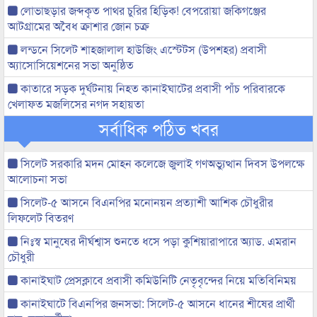
লোভাছড়ার জব্দকৃত পাথর চুরির হিড়িক! বেপরোয়া জকিগঞ্জের
আটগ্রামের অবৈধ ক্রাশার জোন চক্র
লন্ডনে সিলেট শাহজালাল হাউজিং এস্টেটস (উপশহর) প্রবাসী
অ্যাসোসিয়েশনের সভা অনুষ্ঠিত
কাতারে সড়ক দুর্ঘটনায় নিহত কানাইঘাটের প্রবাসী পাঁচ পরিবারকে
খেলাফত মজলিসের নগদ সহায়তা
সর্বাধিক পঠিত খবর
সিলেট সরকারি মদন মোহন কলেজে জুলাই গণঅভ্যুত্থান দিবস উপলক্ষে
আলোচনা সভা
সিলেট-৫ আসনে বিএনপির মনোনয়ন প্রত্যাশী আশিক চৌধুরীর
লিফলেট বিতরণ
নিঃস্ব মানুষের দীর্ঘশ্বাস শুনতে ধসে পড়া কুশিয়ারাপারে অ্যাড. এমরান
চৌধুরী
কানাইঘাট প্রেসক্লাবে প্রবাসী কমিউনিটি নেতৃবৃন্দের নিয়ে মতিবিনিময়
কানাইঘাটে বিএনপির জনসভা: সিলেট-৫ আসনে ধানের শীষের প্রার্থী