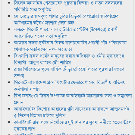
সিলেট অনলাইন প্রেসক্লাবের পুরস্কার বিতরণ ও নতুন সদস্যদের
পরিচিতি সভা অনুষ্ঠিত
লোভাছড়ার জব্দকৃত পাথর চুরির হিড়িক! বেপরোয়া জকিগঞ্জের
আটগ্রামের অবৈধ ক্রাশার জোন চক্র
লন্ডনে সিলেট শাহজালাল হাউজিং এস্টেটস (উপশহর) প্রবাসী
অ্যাসোসিয়েশনের সভা অনুষ্ঠিত
কাতারে সড়ক দুর্ঘটনায় নিহত কানাইঘাটের প্রবাসী পাঁচ পরিবারকে
খেলাফত মজলিসের নগদ সহায়তা
বিএনপি সকল ধর্মের মানুষের সমান অধিকার ও ধর্মীয় মুল্যবোধে
বিশ্বাসী: আবুল কাহের চৌ: শামিম
রাজা গিরিশচন্দ্র স্কুলে বার্ষিক ক্রীড়া প্রতিযোগিতার পুরস্কার বিতরণ
সম্পন্ন
সিলেটে বাংলাদেশ গ্রুপ থিয়েটার ফেডারেশানের বিভাগীয় অভিনয়
কর্মশালা সম্পন্ন
বিশ্ব জনসংখ্যা দিবস উপলক্ষে কানাইঘাটে আলোচনা সভা ও সম্মাননা
প্রদান
কানাইঘাটের কিশোর আহাদের খুনি সায়েমের আদালতে আত্মসমর্পন,
৫ দিনের রিমান্ড চাইবে পুলিশ
কানাইঘাট রাজাগঞ্জে নিখোঁজের দুই দিন পর সুরমা নদীতে ভেসে উঠল
যুবকের লাশ