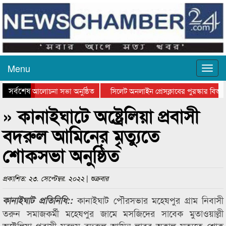
Menu
সর্বশেষ
ান দিবসের আলোচনা সভা অনুষ্ঠিত
সিলেট অনলাইন প্রেসক্লাবের পুরস্কার বিতরণ 
আলোচনা সভা ও সম্মাননা প্রদান
কানাইঘাটের কিশোর আহাদের খুনি সায়েমের আদ
» কানাইঘাটে অষ্ট্রেলিয়া প্রবাসী
বদরুল আমিনের মৃত্যুতে
শোকসভা অনুষ্ঠিত
প্রকাশিত: ২৩. সেপ্টেম্বর. ২০২২ | শুক্রবার
কানাইঘাট পৌরসভার মহেষপুর গ্রাম নিবাসী
কানাইঘাট প্রতিনিধি::
তরুন সমাজকর্মী মহেষপুর জামে মসজিদের সাবেক মুতাওয়াল্লী
অষ্ট্রেলিয়া প্রবাসী মরহুম বদরুল আমিন লাবুর অকাল মৃত্যুতে শোক