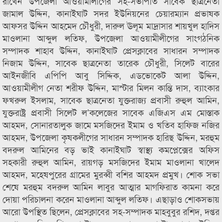
রাখেন উপজেলা আওয়ামীলীগের সহ-সভাপতি সাবেক ছাত্রনেতা
জামাল উদ্দিন, কানাইঘাট সদর ইউনিয়নের চেয়ারম্যান প্রভাষক
আফসর উদ্দিন আহমেদ চৌধুরী, দারুল ঊলূম মাদ্রাসার শায়খুল হাদিস
মাওলানা আব্দুল লতিফ, উপজেলা আওয়ামীলীগের সাংগঠনিক
সম্পাদক শাহাব উদ্দিন, কানাইঘাট প্রেসক্লাবের সাধারন সম্পাদক
নিজাম উদ্দিন, সাবেক ছাত্রনেতা তারেক চৌধুরী, সিলেট বারের
আইনজীবি এপিপি আবু সিদ্দিক, এডভোকেট আলা উদ্দিন,
আওয়ামীলীগ নেতা শরীফ উদ্দিন, মাস্টার মিলন কান্তি দাস, ব্যাংকার
ফখরুল ইসলাম, সাবেক ছাত্রনেতা যুক্তরাজ্য প্রবাসী রুহুল আমিন,
যুক্তরাষ্ট্র প্রবাসী সিলেট ল’কলেজের সাবেক এজিএস এম মোস্তাক
আহমদ, সোনারতালুক জামে মসজিদের ইমাম ও খতিব হাফিজ নজির
আহমদ, উপজেলা কৃষকলীগের সাধারন সম্পাদক হারিছ উদ্দিন, মরহুম
বদরুল আমিনের বড় ভাই কানাইঘাট স্বাস্থ্য কমপ্লেক্সের অফিস
সহকারী রুহুল আমিন, রায়গড় মসজিদের ইমাম মাওলানা খালেদ
আহমদ, মহেষপুরের গ্রামের মুরব্বী বশির আহমদ প্রমুখ। শোক সভা
শেষে মরহুম বদরুল আমিন লাবুর আত্মার মাগফিরাত কামনা করে
দোয়া পরিচালনা করেন মাওলানা আব্দুল লতিফ। এছাড়াও শোকসভায়
আরো উপস্থিত ছিলেন, প্রেসক্লাবের সহ-সম্পাদক মাহবুবুর রশিদ, দপ্তর