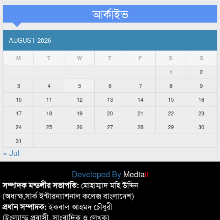
আর্কাইভ
AUGUST 2026
M
T
W
T
F
S
S
1
2
3
4
5
6
7
8
9
10
11
12
13
14
15
16
17
18
19
20
21
22
23
24
25
26
27
28
29
30
31
« Jul
Developed By
Media
it
সম্পাদক মন্ডলীর সভাপতি:
মোহাম্মাদ মহি উদ্দিন
(অধ্যক্ষ,সার্ক ইন্টারন্যাশনাল কলেজ বাংলাদেশ)
প্রধান সম্পাদক:
ইকবাল আহমদ চৌধুরী
(ইংল্যান্ড প্রবাসী, সাংবাদিক ও লেখক)