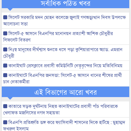
সর্বাধিক পঠিত খবর
সিলেট সরকারি মদন মোহন কলেজে জুলাই গণঅভ্যুত্থান দিবস উপলক্ষে
আলোচনা সভা
সিলেট-৫ আসনে বিএনপির মনোনয়ন প্রত্যাশী আশিক চৌধুরীর
লিফলেট বিতরণ
নিঃস্ব মানুষের দীর্ঘশ্বাস শুনতে ধসে পড়া কুশিয়ারাপারে অ্যাড. এমরান
চৌধুরী
কানাইঘাট প্রেসক্লাবে প্রবাসী কমিউনিটি নেতৃবৃন্দের নিয়ে মতিবিনিময়
কানাইঘাটে বিএনপির জনসভা: সিলেট-৫ আসনে ধানের শীষের প্রার্থী
চান নেতাকর্মীরা
এই বিভাগের আরো খবর
কাতারে সড়ক দুর্ঘটনায় নিহত কানাইঘাটের প্রবাসী পাঁচ পরিবারকে
খেলাফত মজলিসের নগদ সহায়তা
বিএনপি প্রতিশ্রুতি ভঙ্গ করে ফ্যাসিবাদী শাসনের দিকে হাটঁছে : মুহাম্মদ
ফখরুল ইসলাম