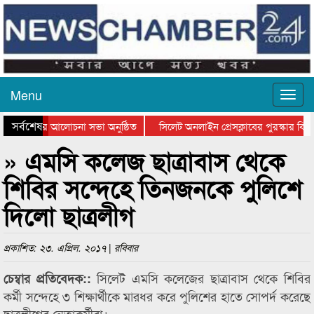
Menu
সর্বশেষ
্থান দিবসের আলোচনা সভা অনুষ্ঠিত
সিলেট অনলাইন প্রেসক্লাবের পুরস্কার বিতর
 আলোচনা সভা ও সম্মাননা প্রদান
কানাইঘাটের কিশোর আহাদের খুনি সায়েমের আ
» এমসি কলেজ ছাত্রাবাস থেকে
শিবির সন্দেহে তিনজনকে পুলিশে
দিলো ছাত্রলীগ
প্রকাশিত: ২৩. এপ্রিল. ২০১৭ | রবিবার
সিলেট এমসি কলেজের ছাত্রাবাস থেকে শিবির
চেম্বার প্রতিবেদক::
কর্মী সন্দেহে ৩ শিক্ষার্থীকে মারধর করে পুলিশের হাতে সোপর্দ করেছে
ছাত্রলীগের নেতাকর্মীরা।