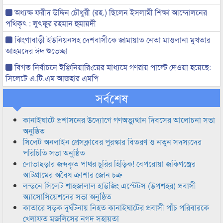
অধ্যক্ষ ফরীদ উদ্দিন চৌধুরী (রহ.) ছিলেন ইসলামী শিক্ষা আন্দোলনের
পথিকৃৎ : লুৎফুর রহমান হুমায়দী
ঝিংগাবাড়ী ইউনিয়নসহ দেশবাসীকে জামায়াত নেতা মাওলানা মুখতার
আহমদের ঈদ শুভেচ্ছা
বিগত নির্বাচনে ইঞ্জিনিয়ারিংয়ের মাধ্যমে গণরায় পাল্টে দেওয়া হয়েছে:
সিলেটে এ.টি.এম আজহার এমপি
সর্বশেষ
কানাইঘাটে প্রশাসনের উদ্যোগে গণঅভ্যুত্থান দিবসের আলোচনা সভা
অনুষ্ঠিত
সিলেট অনলাইন প্রেসক্লাবের পুরস্কার বিতরণ ও নতুন সদস্যদের
পরিচিতি সভা অনুষ্ঠিত
লোভাছড়ার জব্দকৃত পাথর চুরির হিড়িক! বেপরোয়া জকিগঞ্জের
আটগ্রামের অবৈধ ক্রাশার জোন চক্র
লন্ডনে সিলেট শাহজালাল হাউজিং এস্টেটস (উপশহর) প্রবাসী
অ্যাসোসিয়েশনের সভা অনুষ্ঠিত
কাতারে সড়ক দুর্ঘটনায় নিহত কানাইঘাটের প্রবাসী পাঁচ পরিবারকে
খেলাফত মজলিসের নগদ সহায়তা