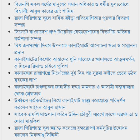
বিএনপি সকল ধর্মের মানুষের সমান অধিকার ও ধর্মীয় মুল্যবোধে
বিশ্বাসী: আবুল কাহের চৌ: শামিম
রাজা গিরিশচন্দ্র স্কুলে বার্ষিক ক্রীড়া প্রতিযোগিতার পুরস্কার বিতরণ
সম্পন্ন
সিলেটে বাংলাদেশ গ্রুপ থিয়েটার ফেডারেশানের বিভাগীয় অভিনয়
কর্মশালা সম্পন্ন
বিশ্ব জনসংখ্যা দিবস উপলক্ষে কানাইঘাটে আলোচনা সভা ও সম্মাননা
প্রদান
কানাইঘাটের কিশোর আহাদের খুনি সায়েমের আদালতে আত্মসমর্পন,
৫ দিনের রিমান্ড চাইবে পুলিশ
কানাইঘাট রাজাগঞ্জে নিখোঁজের দুই দিন পর সুরমা নদীতে ভেসে উঠল
যুবকের লাশ
কানাইঘাটে চাঞ্চল্যকর জাহাঙ্গীর হত্যা মামলার ৩ আসামী কক্সবাজার
থেকে গ্রেফতার
উর্ধ্বতন কর্মকর্তাদের নিয়ে কানাইঘাট স্বাস্থ্য কমপ্লেক্সে পরিদর্শন
করলেন সাংসদ আবুল হাসান
সাবেক এমপি মাওলানা ফরিদ উদ্দিন চৌধুরী স্মরণে ফ্রান্সে স্মরণসভা ও
দোয়া মাহফিল
রাজা গিরিশচন্দ্র স্কুল অ্যান্ড কলেজে বৃক্ষরোপণ কর্মসূচির উদ্বোধন
করলেন মিফতাহ্ সিদ্দিকী