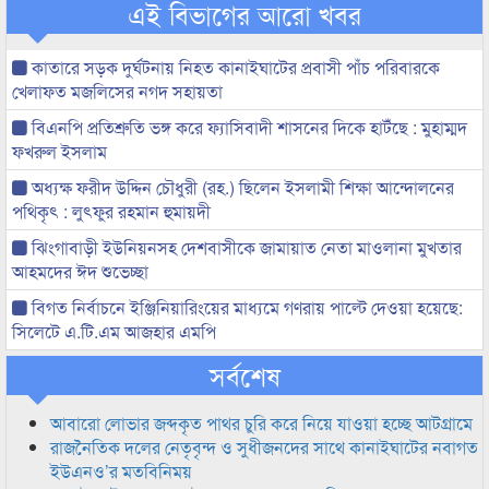
এই বিভাগের আরো খবর
কাতারে সড়ক দুর্ঘটনায় নিহত কানাইঘাটের প্রবাসী পাঁচ পরিবারকে
খেলাফত মজলিসের নগদ সহায়তা
বিএনপি প্রতিশ্রুতি ভঙ্গ করে ফ্যাসিবাদী শাসনের দিকে হাটঁছে : মুহাম্মদ
ফখরুল ইসলাম
অধ্যক্ষ ফরীদ উদ্দিন চৌধুরী (রহ.) ছিলেন ইসলামী শিক্ষা আন্দোলনের
পথিকৃৎ : লুৎফুর রহমান হুমায়দী
ঝিংগাবাড়ী ইউনিয়নসহ দেশবাসীকে জামায়াত নেতা মাওলানা মুখতার
আহমদের ঈদ শুভেচ্ছা
বিগত নির্বাচনে ইঞ্জিনিয়ারিংয়ের মাধ্যমে গণরায় পাল্টে দেওয়া হয়েছে:
সিলেটে এ.টি.এম আজহার এমপি
সর্বশেষ
আবারো লোভার জব্দকৃত পাথর চুরি করে নিয়ে যাওয়া হচ্ছে আটগ্রামে
রাজনৈতিক দলের নেতৃবৃন্দ ও সুধীজনদের সাথে কানাইঘাটের নবাগত
ইউএনও’র মতবিনিময়