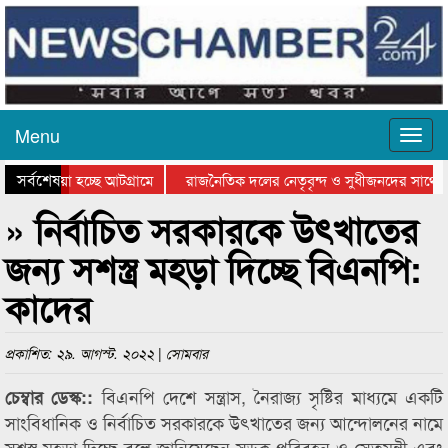
Menu
সর্বশেষ
য়ে যাওয়া হচ্ছে আটগ্রামে
রাজনৈতিক দলের নেতৃবৃন্দ ও সুধীজনদের সাথে ক
যোগিতার পুরস্কার বিতরণ সম্পন্ন
সিলেটে বাংলাদেশ গ্রুপ থিয়েটার ফেডারেশানের বিভ
» নির্বাচিত সরকারকে উৎখাতের
জন্য সশস্ত্র মহড়া দিচ্ছে বিএনপি:
কাদের
প্রকাশিত: ২৯. আগস্ট. ২০২২ | সোমবার
বিএনপি দেশে সন্ত্রাস, নৈরাজ্য সৃষ্টির মাধ্যমে একটি
চেম্বার ডেস্ক::
সাংবিধানিক ও নির্বাচিত সরকারকে উৎখাতের জন্য আন্দোলনের নামে
সশস্ত্র মহড়া দিচ্ছে বলে জানিয়েছেন সড়ক পরিবহন ও সেতুমন্ত্রী এবং