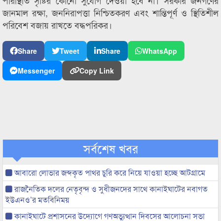
পরিস্থিতি সৃষ্টির কোনো সুযোগ দেওয়া হবে না। সরকার জনগণের
জানমাল রক্ষা, জননিরাপত্তা নিশ্চিতকরণ এবং শান্তিপূর্ণ ও স্থিতিশীল
পরিবেশ বজায় রাখতে বদ্ধপরিকর।
Share
Tweet
Share
WhatsApp
Messenger
Copy Link
সর্বশেষ খবর
আবারো লোভার জব্দকৃত পাথর চুরি করে নিয়ে যাওয়া হচ্ছে আটগ্রামে
রাজনৈতিক দলের নেতৃবৃন্দ ও সুধীজনদের সাথে কানাইঘাটের নবাগত
ইউএনও’র মতবিনিময়
কানাইঘাটে প্রশাসনের উদ্যোগে গণঅভ্যুত্থান দিবসের আলোচনা সভা