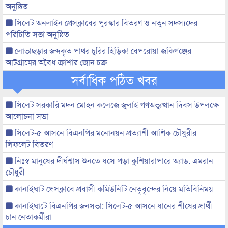
অনুষ্ঠিত
সিলেট অনলাইন প্রেসক্লাবের পুরস্কার বিতরণ ও নতুন সদস্যদের
পরিচিতি সভা অনুষ্ঠিত
লোভাছড়ার জব্দকৃত পাথর চুরির হিড়িক! বেপরোয়া জকিগঞ্জের
আটগ্রামের অবৈধ ক্রাশার জোন চক্র
সর্বাধিক পঠিত খবর
সিলেট সরকারি মদন মোহন কলেজে জুলাই গণঅভ্যুত্থান দিবস উপলক্ষে
আলোচনা সভা
সিলেট-৫ আসনে বিএনপির মনোনয়ন প্রত্যাশী আশিক চৌধুরীর
লিফলেট বিতরণ
নিঃস্ব মানুষের দীর্ঘশ্বাস শুনতে ধসে পড়া কুশিয়ারাপারে অ্যাড. এমরান
চৌধুরী
কানাইঘাট প্রেসক্লাবে প্রবাসী কমিউনিটি নেতৃবৃন্দের নিয়ে মতিবিনিময়
কানাইঘাটে বিএনপির জনসভা: সিলেট-৫ আসনে ধানের শীষের প্রার্থী
চান নেতাকর্মীরা