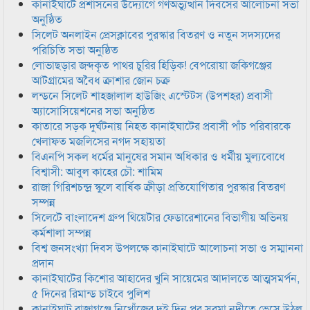
কানাইঘাটে প্রশাসনের উদ্যোগে গণঅভ্যুত্থান দিবসের আলোচনা সভা
অনুষ্ঠিত
সিলেট অনলাইন প্রেসক্লাবের পুরস্কার বিতরণ ও নতুন সদস্যদের
পরিচিতি সভা অনুষ্ঠিত
লোভাছড়ার জব্দকৃত পাথর চুরির হিড়িক! বেপরোয়া জকিগঞ্জের
আটগ্রামের অবৈধ ক্রাশার জোন চক্র
লন্ডনে সিলেট শাহজালাল হাউজিং এস্টেটস (উপশহর) প্রবাসী
অ্যাসোসিয়েশনের সভা অনুষ্ঠিত
কাতারে সড়ক দুর্ঘটনায় নিহত কানাইঘাটের প্রবাসী পাঁচ পরিবারকে
খেলাফত মজলিসের নগদ সহায়তা
বিএনপি সকল ধর্মের মানুষের সমান অধিকার ও ধর্মীয় মুল্যবোধে
বিশ্বাসী: আবুল কাহের চৌ: শামিম
রাজা গিরিশচন্দ্র স্কুলে বার্ষিক ক্রীড়া প্রতিযোগিতার পুরস্কার বিতরণ
সম্পন্ন
সিলেটে বাংলাদেশ গ্রুপ থিয়েটার ফেডারেশানের বিভাগীয় অভিনয়
কর্মশালা সম্পন্ন
বিশ্ব জনসংখ্যা দিবস উপলক্ষে কানাইঘাটে আলোচনা সভা ও সম্মাননা
প্রদান
কানাইঘাটের কিশোর আহাদের খুনি সায়েমের আদালতে আত্মসমর্পন,
৫ দিনের রিমান্ড চাইবে পুলিশ
কানাইঘাট রাজাগঞ্জে নিখোঁজের দুই দিন পর সুরমা নদীতে ভেসে উঠল