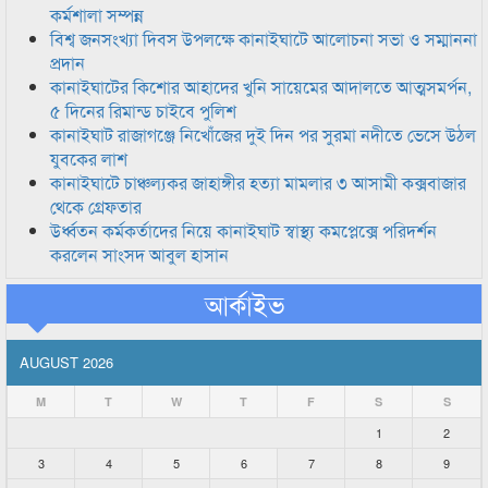
কর্মশালা সম্পন্ন
বিশ্ব জনসংখ্যা দিবস উপলক্ষে কানাইঘাটে আলোচনা সভা ও সম্মাননা
প্রদান
কানাইঘাটের কিশোর আহাদের খুনি সায়েমের আদালতে আত্মসমর্পন,
৫ দিনের রিমান্ড চাইবে পুলিশ
কানাইঘাট রাজাগঞ্জে নিখোঁজের দুই দিন পর সুরমা নদীতে ভেসে উঠল
যুবকের লাশ
কানাইঘাটে চাঞ্চল্যকর জাহাঙ্গীর হত্যা মামলার ৩ আসামী কক্সবাজার
থেকে গ্রেফতার
উর্ধ্বতন কর্মকর্তাদের নিয়ে কানাইঘাট স্বাস্থ্য কমপ্লেক্সে পরিদর্শন
করলেন সাংসদ আবুল হাসান
আর্কাইভ
AUGUST 2026
M
T
W
T
F
S
S
1
2
3
4
5
6
7
8
9