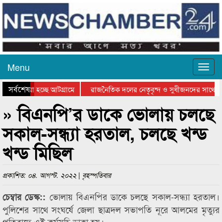
Menu
সর্বশেষ
য়ে যাওয়া হচ্ছে আটগ্রামে
রাজনৈতিক দলের নেতৃবৃন্দ ও সুধীজনদের সাথে ক
যোগিতার পুরস্কার বিতরণ সম্পন্ন
সিলেটে বাংলাদেশ গ্রুপ থিয়েটার ফেডারেশানের বিভ
» বিএনপি’র ডাকে ভোলায় চলছে
সকাল-সন্ধ্যা হরতাল, চলছে খন্ড
খন্ড মিছিল
প্রকাশিত: ০৪. আগস্ট. ২০২২ | বৃহস্পতিবার
ভোলায় বিএনপির ডাকে চলছে সকাল-সন্ধ্যা হরতাল।
চেম্বার ডেস্ক::
পুলিশের সাথে সংঘর্ষে জেলা ছাত্রদল সভাপতি নূরে আলমের মৃত্যুর
প্রতিবাদে এই কর্মসূচি ডাকা হয়।