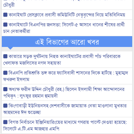
চৌধুরী
কানাইঘাট প্রেসক্লাবে প্রবাসী কমিউনিটি নেতৃবৃন্দের নিয়ে মতিবিনিময়
কানাইঘাটে বিএনপির জনসভা: সিলেট-৫ আসনে ধানের শীষের প্রার্থী
চান নেতাকর্মীরা
এই বিভাগের আরো খবর
কাতারে সড়ক দুর্ঘটনায় নিহত কানাইঘাটের প্রবাসী পাঁচ পরিবারকে
খেলাফত মজলিসের নগদ সহায়তা
বিএনপি প্রতিশ্রুতি ভঙ্গ করে ফ্যাসিবাদী শাসনের দিকে হাটঁছে : মুহাম্মদ
ফখরুল ইসলাম
অধ্যক্ষ ফরীদ উদ্দিন চৌধুরী (রহ.) ছিলেন ইসলামী শিক্ষা আন্দোলনের
পথিকৃৎ : লুৎফুর রহমান হুমায়দী
ঝিংগাবাড়ী ইউনিয়নসহ দেশবাসীকে জামায়াত নেতা মাওলানা মুখতার
আহমদের ঈদ শুভেচ্ছা
বিগত নির্বাচনে ইঞ্জিনিয়ারিংয়ের মাধ্যমে গণরায় পাল্টে দেওয়া হয়েছে:
সিলেটে এ.টি.এম আজহার এমপি