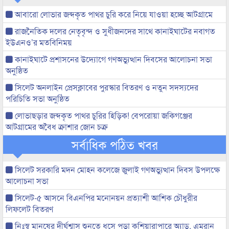
আবারো লোভার জব্দকৃত পাথর চুরি করে নিয়ে যাওয়া হচ্ছে আটগ্রামে
রাজনৈতিক দলের নেতৃবৃন্দ ও সুধীজনদের সাথে কানাইঘাটের নবাগত
ইউএনও’র মতবিনিময়
কানাইঘাটে প্রশাসনের উদ্যোগে গণঅভ্যুত্থান দিবসের আলোচনা সভা
অনুষ্ঠিত
সিলেট অনলাইন প্রেসক্লাবের পুরস্কার বিতরণ ও নতুন সদস্যদের
পরিচিতি সভা অনুষ্ঠিত
লোভাছড়ার জব্দকৃত পাথর চুরির হিড়িক! বেপরোয়া জকিগঞ্জের
আটগ্রামের অবৈধ ক্রাশার জোন চক্র
সর্বাধিক পঠিত খবর
সিলেট সরকারি মদন মোহন কলেজে জুলাই গণঅভ্যুত্থান দিবস উপলক্ষে
আলোচনা সভা
সিলেট-৫ আসনে বিএনপির মনোনয়ন প্রত্যাশী আশিক চৌধুরীর
লিফলেট বিতরণ
নিঃস্ব মানুষের দীর্ঘশ্বাস শুনতে ধসে পড়া কুশিয়ারাপারে অ্যাড. এমরান