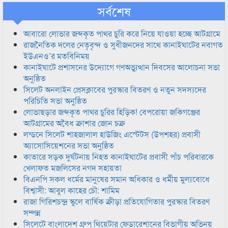
সর্বশেষ
আবারো লোভার জব্দকৃত পাথর চুরি করে নিয়ে যাওয়া হচ্ছে আটগ্রামে
রাজনৈতিক দলের নেতৃবৃন্দ ও সুধীজনদের সাথে কানাইঘাটের নবাগত
ইউএনও’র মতবিনিময়
কানাইঘাটে প্রশাসনের উদ্যোগে গণঅভ্যুত্থান দিবসের আলোচনা সভা
অনুষ্ঠিত
সিলেট অনলাইন প্রেসক্লাবের পুরস্কার বিতরণ ও নতুন সদস্যদের
পরিচিতি সভা অনুষ্ঠিত
লোভাছড়ার জব্দকৃত পাথর চুরির হিড়িক! বেপরোয়া জকিগঞ্জের
আটগ্রামের অবৈধ ক্রাশার জোন চক্র
লন্ডনে সিলেট শাহজালাল হাউজিং এস্টেটস (উপশহর) প্রবাসী
অ্যাসোসিয়েশনের সভা অনুষ্ঠিত
কাতারে সড়ক দুর্ঘটনায় নিহত কানাইঘাটের প্রবাসী পাঁচ পরিবারকে
খেলাফত মজলিসের নগদ সহায়তা
বিএনপি সকল ধর্মের মানুষের সমান অধিকার ও ধর্মীয় মুল্যবোধে
বিশ্বাসী: আবুল কাহের চৌ: শামিম
রাজা গিরিশচন্দ্র স্কুলে বার্ষিক ক্রীড়া প্রতিযোগিতার পুরস্কার বিতরণ
সম্পন্ন
সিলেটে বাংলাদেশ গ্রুপ থিয়েটার ফেডারেশানের বিভাগীয় অভিনয়