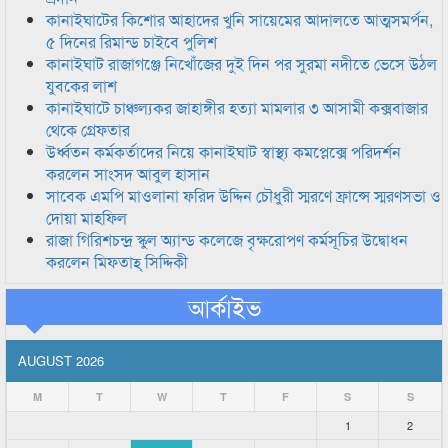
কানাইঘাটের কিশোর আহাদের খুনি সায়েমের আদালতে আত্মসমর্পন,
৫ দিনের রিমান্ড চাইবে পুলিশ
কানাইঘাট রাজাগঞ্জে নিখোঁজের দুই দিন পর সুরমা নদীতে ভেসে উঠল
যুবকের লাশ
কানাইঘাটে চাঞ্চল্যকর জাহাঙ্গীর হত্যা মামলার ৩ আসামী কক্সবাজার
থেকে গ্রেফতার
উর্ধ্বতন কর্মকর্তাদের নিয়ে কানাইঘাট স্বাস্থ্য কমপ্লেক্সে পরিদর্শন
করলেন সাংসদ আবুল হাসান
সাবেক এমপি মাওলানা ফরিদ উদ্দিন চৌধুরী স্মরণে ফ্রান্সে স্মরণসভা ও
দোয়া মাহফিল
রাজা গিরিশচন্দ্র স্কুল অ্যান্ড কলেজে বৃক্ষরোপণ কর্মসূচির উদ্বোধন
করলেন মিফতাহ্ সিদ্দিকী
আর্কাইভ
AUGUST 2026
M
T
W
T
F
S
S
1
2