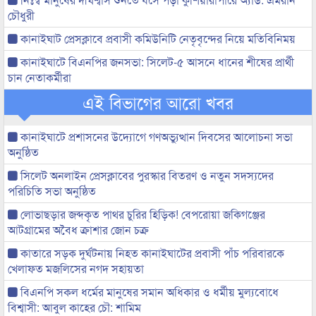
চৌধুরী
কানাইঘাট প্রেসক্লাবে প্রবাসী কমিউনিটি নেতৃবৃন্দের নিয়ে মতিবিনিময়
কানাইঘাটে বিএনপির জনসভা: সিলেট-৫ আসনে ধানের শীষের প্রার্থী
চান নেতাকর্মীরা
এই বিভাগের আরো খবর
কানাইঘাটে প্রশাসনের উদ্যোগে গণঅভ্যুত্থান দিবসের আলোচনা সভা
অনুষ্ঠিত
সিলেট অনলাইন প্রেসক্লাবের পুরস্কার বিতরণ ও নতুন সদস্যদের
পরিচিতি সভা অনুষ্ঠিত
লোভাছড়ার জব্দকৃত পাথর চুরির হিড়িক! বেপরোয়া জকিগঞ্জের
আটগ্রামের অবৈধ ক্রাশার জোন চক্র
কাতারে সড়ক দুর্ঘটনায় নিহত কানাইঘাটের প্রবাসী পাঁচ পরিবারকে
খেলাফত মজলিসের নগদ সহায়তা
বিএনপি সকল ধর্মের মানুষের সমান অধিকার ও ধর্মীয় মুল্যবোধে
বিশ্বাসী: আবুল কাহের চৌ: শামিম