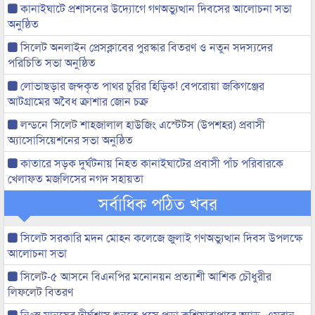
কানাইঘাটে প্রশাসনের উদ্যোগে গণঅভ্যুত্থান দিবসের আলোচনা সভা
অনুষ্ঠিত
সিলেট অনলাইন প্রেসক্লাবের পুরস্কার বিতরণ ও নতুন সদস্যদের
পরিচিতি সভা অনুষ্ঠিত
লোভাছড়ার জব্দকৃত পাথর চুরির হিড়িক! বেপরোয়া জকিগঞ্জের
আটগ্রামের অবৈধ ক্রাশার জোন চক্র
লন্ডনে সিলেট শাহজালাল হাউজিং এস্টেটস (উপশহর) প্রবাসী
অ্যাসোসিয়েশনের সভা অনুষ্ঠিত
কাতারে সড়ক দুর্ঘটনায় নিহত কানাইঘাটের প্রবাসী পাঁচ পরিবারকে
খেলাফত মজলিসের নগদ সহায়তা
সর্বাধিক পঠিত খবর
সিলেট সরকারি মদন মোহন কলেজে জুলাই গণঅভ্যুত্থান দিবস উপলক্ষে
আলোচনা সভা
সিলেট-৫ আসনে বিএনপির মনোনয়ন প্রত্যাশী আশিক চৌধুরীর
লিফলেট বিতরণ
নিঃস্ব মানুষের দীর্ঘশ্বাস শুনতে ধসে পড়া কুশিয়ারাপারে অ্যাড. এমরান