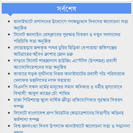
সর্বশেষ
কানাইঘাটে প্রশাসনের উদ্যোগে গণঅভ্যুত্থান দিবসের আলোচনা সভা
অনুষ্ঠিত
সিলেট অনলাইন প্রেসক্লাবের পুরস্কার বিতরণ ও নতুন সদস্যদের
পরিচিতি সভা অনুষ্ঠিত
লোভাছড়ার জব্দকৃত পাথর চুরির হিড়িক! বেপরোয়া জকিগঞ্জের
আটগ্রামের অবৈধ ক্রাশার জোন চক্র
লন্ডনে সিলেট শাহজালাল হাউজিং এস্টেটস (উপশহর) প্রবাসী
অ্যাসোসিয়েশনের সভা অনুষ্ঠিত
কাতারে সড়ক দুর্ঘটনায় নিহত কানাইঘাটের প্রবাসী পাঁচ পরিবারকে
খেলাফত মজলিসের নগদ সহায়তা
বিএনপি সকল ধর্মের মানুষের সমান অধিকার ও ধর্মীয় মুল্যবোধে
বিশ্বাসী: আবুল কাহের চৌ: শামিম
রাজা গিরিশচন্দ্র স্কুলে বার্ষিক ক্রীড়া প্রতিযোগিতার পুরস্কার বিতরণ
সম্পন্ন
সিলেটে বাংলাদেশ গ্রুপ থিয়েটার ফেডারেশানের বিভাগীয় অভিনয়
কর্মশালা সম্পন্ন
বিশ্ব জনসংখ্যা দিবস উপলক্ষে কানাইঘাটে আলোচনা সভা ও সম্মাননা
প্রদান