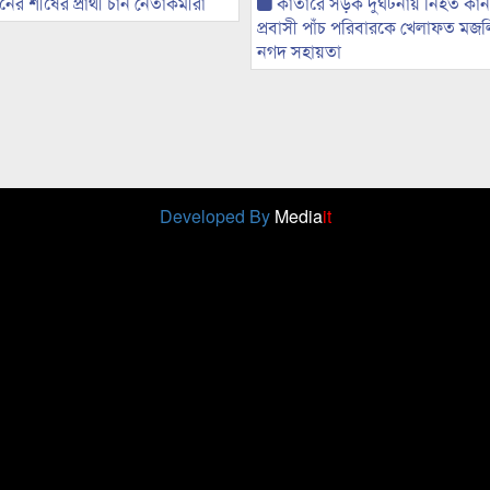
র শীষের প্রার্থী চান নেতাকর্মীরা
কাতারে সড়ক দুর্ঘটনায় নিহত কা
প্রবাসী পাঁচ পরিবারকে খেলাফত মজ
নগদ সহায়তা
Developed By
Media
it