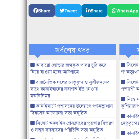
Share
Tweet
Share
WhatsApp
সর্বশেষ খবর
আবারো লোভার জব্দকৃত পাথর চুরি করে
সিলেট
নিয়ে যাওয়া হচ্ছে আটগ্রামে
গণঅভ্যুত
রাজনৈতিক দলের নেতৃবৃন্দ ও সুধীজনদের
সিলেট
সাথে কানাইঘাটের নবাগত ইউএনও’র
প্রত্যাশ
মতবিনিময়
নিঃস্ব 
কানাইঘাটে প্রশাসনের উদ্যোগে গণঅভ্যুত্থান
কুশিয়ারাপ
দিবসের আলোচনা সভা অনুষ্ঠিত
কানাইঘা
সিলেট অনলাইন প্রেসক্লাবের পুরস্কার বিতরণ
নেতৃবৃন্দ
ও নতুন সদস্যদের পরিচিতি সভা অনুষ্ঠিত
কানাই