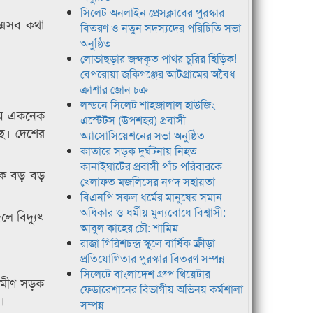
সিলেট অনলাইন প্রেসক্লাবের পুরস্কার
য় এসব কথা
বিতরণ ও নতুন সদস্যদের পরিচিতি সভা
অনুষ্ঠিত
লোভাছড়ার জব্দকৃত পাথর চুরির হিড়িক!
বেপরোয়া জকিগঞ্জের আটগ্রামের অবৈধ
ক্রাশার জোন চক্র
লন্ডনে সিলেট শাহজালাল হাউজিং
িষয়ে একনেক
এস্টেটস (উপশহর) প্রবাসী
ছে। দেশের
অ্যাসোসিয়েশনের সভা অনুষ্ঠিত
কাতারে সড়ক দুর্ঘটনায় নিহত
কানাইঘাটের প্রবাসী পাঁচ পরিবারকে
নেক বড় বড়
খেলাফত মজলিসের নগদ সহায়তা
বিএনপি সকল ধর্মের মানুষের সমান
অধিকার ও ধর্মীয় মুল্যবোধে বিশ্বাসী:
লে বিদ্যুৎ
আবুল কাহের চৌ: শামিম
রাজা গিরিশচন্দ্র স্কুলে বার্ষিক ক্রীড়া
প্রতিযোগিতার পুরস্কার বিতরণ সম্পন্ন
সিলেটে বাংলাদেশ গ্রুপ থিয়েটার
রামীণ সড়ক
ফেডারেশানের বিভাগীয় অভিনয় কর্মশালা
।
সম্পন্ন