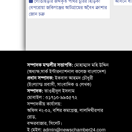
লোভাছড়ার জব্দকৃত পাথর চুরির হিড়িক!
আসনে ধানে
বেপরোয়া জকিগঞ্জের আটগ্রামের অবৈধ ক্রাশার
জোন চক্র
সম্পাদক মন্ডলীর সভাপতি:
মোহাম্মাদ মহি উদ্দিন
(অধ্যক্ষ,সার্ক ইন্টারন্যাশনাল কলেজ বাংলাদেশ)
প্রধান সম্পাদক:
ইকবাল আহমদ চৌধুরী
(ইংল্যান্ড প্রবাসী, সাংবাদিক ও লেখক)
সম্পাদক:
তাওহীদুল ইসলাম
মোবাইল : ০১৭১০-৯৯৩৫৭২
সম্পাদকীয় কার্যালয়:
অফিস নং-০২, বশির কমপ্লেক্স, লালদিঘীরপার
রোড,
বন্দরবাজার, সিলেট।
ই মেইল: admin@newschamber24.com