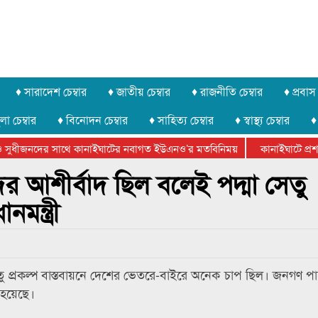
♦ সারাদেশ চেম্বার
♦ জাতীয় চেম্বার
♦ রাজনীতি চেম্বার
♦ প্রবাস 
লা চেম্বার
♦ বিনোদন চেম্বার
♦ সাহিত্য চেম্বার
♦ স্বাস্থ্য চেম্বার
♦
সুধীজনদের সাথে কানাইঘাটের নবাগত ইউএনও’র মতবিনিময়
কানাইঘাটে প্রশাস
টার ফেডারেশানের বিভাগীয় অভিনয় কর্মশালা সম্পন্ন
 আশীর্বাদ ছিল বলেই পদ্মা সেতু
নমন্ত্রী
া সেতু প্রকল্প বাস্তবায়নে দেশের ভেতরে-বাইরে অনেক চাপ ছিল। জনগণ 
ন হয়েছে।