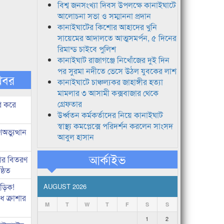
বিশ্ব জনসংখ্যা দিবস উপলক্ষে কানাইঘাটে
আলোচনা সভা ও সম্মাননা প্রদান
কানাইঘাটের কিশোর আহাদের খুনি
সায়েমের আদালতে আত্মসমর্পন, ৫ দিনের
রিমান্ড চাইবে পুলিশ
কানাইঘাট রাজাগঞ্জে নিখোঁজের দুই দিন
পর সুরমা নদীতে ভেসে উঠল যুবকের লাশ
খবর
কানাইঘাটে চাঞ্চল্যকর জাহাঙ্গীর হত্যা
মামলার ৩ আসামী কক্সবাজার থেকে
গ্রেফতার
ি করে
উর্ধ্বতন কর্মকর্তাদের নিয়ে কানাইঘাট
স্বাস্থ্য কমপ্লেক্সে পরিদর্শন করলেন সাংসদ
ভ্যুত্থান
আবুল হাসান
আর্কাইভ
কার বিতরণ
্ঠিত
িড়িক!
AUGUST 2026
 ক্রাশার
M
T
W
T
F
S
S
1
2