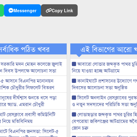
Messenger
Copy Link
সর্বাধিক পঠিত খবর
এই বিভাগের আরো 
 সরকারি মদন মোহন কলেজে জুলাই
আবারো লোভার জব্দকৃত পাথর চুর
্থান দিবস উপলক্ষে আলোচনা সভা
নিয়ে যাওয়া হচ্ছে আটগ্রামে
-৫ আসনে বিএনপির মনোনয়ন
কানাইঘাটে প্রশাসনের উদ্যোগে গণঅ
ী আশিক চৌধুরীর লিফলেট বিতরণ
দিবসের আলোচনা সভা অনুষ্ঠিত
মানুষের দীর্ঘশ্বাস শুনতে ধসে পড়া
সিলেট অনলাইন প্রেসক্লাবের পুরস্
ারে অ্যাড. এমরান চৌধুরী
ও নতুন সদস্যদের পরিচিতি সভা অনুষ
ট প্রেসক্লাবে প্রবাসী কমিউনিটি
লোভাছড়ার জব্দকৃত পাথর চুরির হ
ের নিয়ে মতিবিনিময়
বেপরোয়া জকিগঞ্জের আটগ্রামের অবৈধ
জোন চক্র
ঘাটে বিএনপির জনসভা: সিলেট-৫