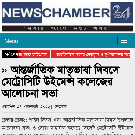
Menu
সর্বশেষ
িয়ে যাওয়া হচ্ছে আটগ্রামে
রাজনৈতিক দলের নেতৃবৃন্দ ও সুধীজনদের সাথে 
িযোগিতার পুরস্কার বিতরণ সম্পন্ন
সিলেটে বাংলাদেশ গ্রুপ থিয়েটার ফেডারেশানের বি
» আন্তর্জাতিক মাতৃভাষা দিবসে
মেট্রোসিটি উইমেন্স কলেজের
আলোচনা সভা
প্রকাশিত: ২১. ফেব্রুয়ারি. ২০২২ | সোমবার
শহিদ দিবস এবং আন্তর্জাতিক মাতৃভাষা দিবস উপলক্ষে
চেম্বার ডেস্ক::
আলোচনা সভা ও দোয়া মাহফিল করেছে সিলেট মেট্রোসিটি উইমেন্স
কলেজ। অধ্যক্ষ আহমদ সালেহ বিন মালিক এর সভাপতিত্বে এতে