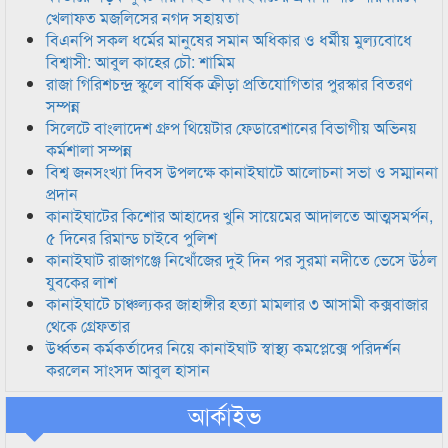
খেলাফত মজলিসের নগদ সহায়তা
বিএনপি সকল ধর্মের মানুষের সমান অধিকার ও ধর্মীয় মুল্যবোধে
বিশ্বাসী: আবুল কাহের চৌ: শামিম
রাজা গিরিশচন্দ্র স্কুলে বার্ষিক ক্রীড়া প্রতিযোগিতার পুরস্কার বিতরণ
সম্পন্ন
সিলেটে বাংলাদেশ গ্রুপ থিয়েটার ফেডারেশানের বিভাগীয় অভিনয়
কর্মশালা সম্পন্ন
বিশ্ব জনসংখ্যা দিবস উপলক্ষে কানাইঘাটে আলোচনা সভা ও সম্মাননা
প্রদান
কানাইঘাটের কিশোর আহাদের খুনি সায়েমের আদালতে আত্মসমর্পন,
৫ দিনের রিমান্ড চাইবে পুলিশ
কানাইঘাট রাজাগঞ্জে নিখোঁজের দুই দিন পর সুরমা নদীতে ভেসে উঠল
যুবকের লাশ
কানাইঘাটে চাঞ্চল্যকর জাহাঙ্গীর হত্যা মামলার ৩ আসামী কক্সবাজার
থেকে গ্রেফতার
উর্ধ্বতন কর্মকর্তাদের নিয়ে কানাইঘাট স্বাস্থ্য কমপ্লেক্সে পরিদর্শন
করলেন সাংসদ আবুল হাসান
আর্কাইভ