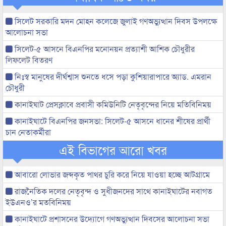
সিলেট সরকারি মদন মোহন কলেজে জুলাই গণঅভ্যুত্থান দিবস উপলক্ষে
আলোচনা সভা
সিলেট-৫ আসনে বিএনপির মনোনয়ন প্রত্যাশী আশিক চৌধুরীর
লিফলেট বিতরণ
নিঃস্ব মানুষের দীর্ঘশ্বাস শুনতে ধসে পড়া কুশিয়ারাপারে অ্যাড. এমরান
চৌধুরী
কানাইঘাট প্রেসক্লাবে প্রবাসী কমিউনিটি নেতৃবৃন্দের নিয়ে মতিবিনিময়
কানাইঘাটে বিএনপির জনসভা: সিলেট-৫ আসনে ধানের শীষের প্রার্থী
চান নেতাকর্মীরা
এই বিভাগের আরো খবর
আবারো লোভার জব্দকৃত পাথর চুরি করে নিয়ে যাওয়া হচ্ছে আটগ্রামে
রাজনৈতিক দলের নেতৃবৃন্দ ও সুধীজনদের সাথে কানাইঘাটের নবাগত
ইউএনও’র মতবিনিময়
কানাইঘাটে প্রশাসনের উদ্যোগে গণঅভ্যুত্থান দিবসের আলোচনা সভা