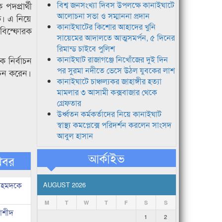
দপ্রার্থী
বিশ্ব জনসংখ্যা দিবস উপলক্ষে কানাইঘাটে
আলোচনা সভা ও সম্মাননা প্রদান
ে। এ নিয়ে
কানাইঘাটের কিশোর আহাদের খুনি
 বিস্ফোরক
সায়েমের আদালতে আত্মসমর্পন, ৫ দিনের
রিমান্ড চাইবে পুলিশ
 নির্বাচন
কানাইঘাট রাজাগঞ্জে নিখোঁজের দুই দিন
পর সুরমা নদীতে ভেসে উঠল যুবকের লাশ
বাচন করেন।
কানাইঘাটে চাঞ্চল্যকর জাহাঙ্গীর হত্যা
মামলার ৩ আসামী কক্সবাজার থেকে
গ্রেফতার
উর্ধ্বতন কর্মকর্তাদের নিয়ে কানাইঘাট
স্বাস্থ্য কমপ্লেক্সে পরিদর্শন করলেন সাংসদ
আবুল হাসান
আর্কাইভ
খবর
 আহমদকে
AUGUST 2026
M
T
W
T
F
S
S
নাশীদ
1
2