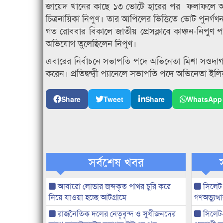
জায়েদ খানের কাছে ১৩ ভোটে হারের পর ফলাফলে অসন্
চিত্রনায়িকা নিপুণ। তার আপিলের ভিত্তিতে ভোট পুনর
গত রোববার বিকালে জাতীয় প্রেসক্লাবে কাঞ্চন-নিপুণ 
অভিযোগ তুলেছিলেন নিপুণ।
এবারের নির্বাচনে সভাপতি পদে অভিনেতা মিশা সওদাগর
করেন। প্রতিদ্বন্দ্বী প্যানেলে সভাপতি পদে অভিনেতা ইল
Share
Tweet
Share
WhatsApp
সর্বশেষ খবর
আবারো লোভার জব্দকৃত পাথর চুরি করে
সিলেট
নিয়ে যাওয়া হচ্ছে আটগ্রামে
গণঅভ্যুত
রাজনৈতিক দলের নেতৃবৃন্দ ও সুধীজনদের
সিলেট