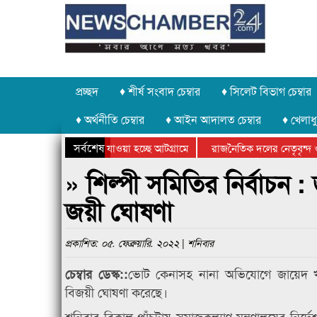
প্রচ্ছদ
♦ শীর্ষ সংবাদ চেম্বার
♦ সিলেট বিভাগ চেম্বার
♦ অর্থনীতি চেম্বার
♦ আইন আদালত চেম্বার
♦ খেলাধু
সর্বশেষ
 পাথর চুরি করে নিয়ে যাওয়া হচ্ছে আটগ্রামে
রাজনৈতিক দলের নেতৃবৃন্দ ও
ে বার্ষিক ক্রীড়া প্রতিযোগিতার পুরস্কার বিতরণ সম্পন্ন
সিলেটে বাংলাদেশ গ্রুপ থিয়
» শিল্পী সমিতির নির্বাচন :
জয়ী ঘোষণা
প্রকাশিত: ০৫. ফেব্রুয়ারি. ২০২২ | শনিবার
ভোট কেনাসহ নানা অভিযোগে জায়েদ খানের 
চেম্বার ডেস্ক::
বিজয়ী ঘোষণা করেছে।
শনিবার বিকাল পাঁচটায় সমাজকল্যাণ মন্ত্রণালয়ের নির্