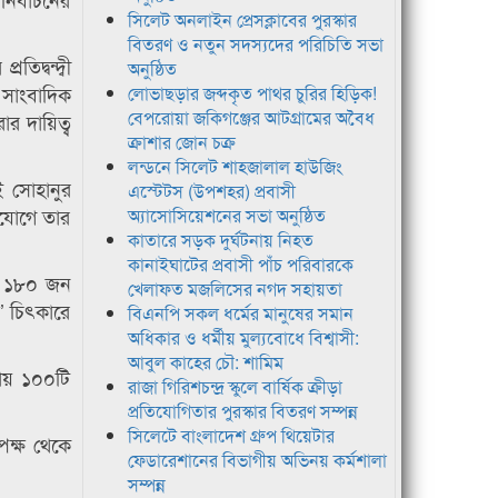
সিলেট অনলাইন প্রেসক্লাবের পুরস্কার
বিতরণ ও নতুন সদস্যদের পরিচিতি সভা
দ্বন্দ্বী
অনুষ্ঠিত
 সাংবাদিক
লোভাছড়ার জব্দকৃত পাথর চুরির হিড়িক!
বেপরোয়া জকিগঞ্জের আটগ্রামের অবৈধ
র দায়িত্ব
ক্রাশার জোন চক্র
লন্ডনে সিলেট শাহজালাল হাউজিং
ই সোহানুর
এস্টেটস (উপশহর) প্রবাসী
িযোগে তার
অ্যাসোসিয়েশনের সভা অনুষ্ঠিত
কাতারে সড়ক দুর্ঘটনায় নিহত
কানাইঘাটের প্রবাসী পাঁচ পরিবারকে
নো ১৮০ জন
খেলাফত মজলিসের নগদ সহায়তা
স’ চিৎকারে
বিএনপি সকল ধর্মের মানুষের সমান
অধিকার ও ধর্মীয় মুল্যবোধে বিশ্বাসী:
আবুল কাহের চৌ: শামিম
ায় ১০০টি
রাজা গিরিশচন্দ্র স্কুলে বার্ষিক ক্রীড়া
প্রতিযোগিতার পুরস্কার বিতরণ সম্পন্ন
সিলেটে বাংলাদেশ গ্রুপ থিয়েটার
পক্ষ থেকে
ফেডারেশানের বিভাগীয় অভিনয় কর্মশালা
সম্পন্ন