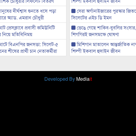
ী আশিক চৌধুরীর লিফলেট বিতরণ
শিল্পী ইকবাল হুসাইন জীবন
মানুষের দীর্ঘশ্বাস শুনতে ধসে পড়া
সেরা অর্গানাইজারের পুরস্কার জি
ারে অ্যাড. এমরান চৌধুরী
সিলেটের এইচ ডি ইমন
ট প্রেসক্লাবে প্রবাসী কমিউনিটি
ভেঙে গেছে শাকিব-বুবলির সংসার
ের নিয়ে মতিবিনিময়
শিগগিরই জনসমক্ষে ঘোষণা
ঘাটে বিএনপির জনসভা: সিলেট-৫
মিশিগান মাতালেন আন্তর্জাতিক ন
র শীষের প্রার্থী চান নেতাকর্মীরা
শিল্পী ইকবাল হুসাইন জীবন
Developed By
Media
it