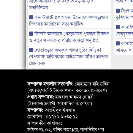
সাথে কানাইঘাটের নবাগত ইউএনও’র
প্রত্যাশ
মতবিনিময়
নিঃস্ব 
কানাইঘাটে প্রশাসনের উদ্যোগে গণঅভ্যুত্থান
কুশিয়ারাপ
দিবসের আলোচনা সভা অনুষ্ঠিত
কানাইঘা
সিলেট অনলাইন প্রেসক্লাবের পুরস্কার বিতরণ
নেতৃবৃন্দ
ও নতুন সদস্যদের পরিচিতি সভা অনুষ্ঠিত
কানাই
লোভাছড়ার জব্দকৃত পাথর চুরির হিড়িক!
আসনে ধানে
বেপরোয়া জকিগঞ্জের আটগ্রামের অবৈধ ক্রাশার
জোন চক্র
সম্পাদক মন্ডলীর সভাপতি:
মোহাম্মাদ মহি উদ্দিন
(অধ্যক্ষ,সার্ক ইন্টারন্যাশনাল কলেজ বাংলাদেশ)
প্রধান সম্পাদক:
ইকবাল আহমদ চৌধুরী
(ইংল্যান্ড প্রবাসী, সাংবাদিক ও লেখক)
সম্পাদক:
তাওহীদুল ইসলাম
মোবাইল : ০১৭১০-৯৯৩৫৭২
সম্পাদকীয় কার্যালয়:
অফিস নং-০২, বশির কমপ্লেক্স, লালদিঘীরপার