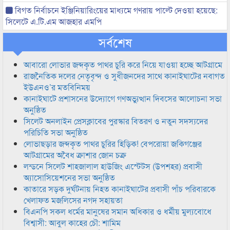
বিগত নির্বাচনে ইঞ্জিনিয়ারিংয়ের মাধ্যমে গণরায় পাল্টে দেওয়া হয়েছে:
সিলেটে এ.টি.এম আজহার এমপি
সর্বশেষ
আবারো লোভার জব্দকৃত পাথর চুরি করে নিয়ে যাওয়া হচ্ছে আটগ্রামে
রাজনৈতিক দলের নেতৃবৃন্দ ও সুধীজনদের সাথে কানাইঘাটের নবাগত
ইউএনও’র মতবিনিময়
কানাইঘাটে প্রশাসনের উদ্যোগে গণঅভ্যুত্থান দিবসের আলোচনা সভা
অনুষ্ঠিত
সিলেট অনলাইন প্রেসক্লাবের পুরস্কার বিতরণ ও নতুন সদস্যদের
পরিচিতি সভা অনুষ্ঠিত
লোভাছড়ার জব্দকৃত পাথর চুরির হিড়িক! বেপরোয়া জকিগঞ্জের
আটগ্রামের অবৈধ ক্রাশার জোন চক্র
লন্ডনে সিলেট শাহজালাল হাউজিং এস্টেটস (উপশহর) প্রবাসী
অ্যাসোসিয়েশনের সভা অনুষ্ঠিত
কাতারে সড়ক দুর্ঘটনায় নিহত কানাইঘাটের প্রবাসী পাঁচ পরিবারকে
খেলাফত মজলিসের নগদ সহায়তা
বিএনপি সকল ধর্মের মানুষের সমান অধিকার ও ধর্মীয় মুল্যবোধে
বিশ্বাসী: আবুল কাহের চৌ: শামিম