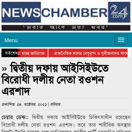
Menu
সর্বশেষ
য়ে যাওয়া হচ্ছে আটগ্রামে
রাজনৈতিক দলের নেতৃবৃন্দ ও সুধীজনদের সাথে ক
যোগিতার পুরস্কার বিতরণ সম্পন্ন
সিলেটে বাংলাদেশ গ্রুপ থিয়েটার ফেডারেশানের বিভ
» দ্বিতীয় দফায় আইসিইউতে
বিরোধী দলীয় নেতা রওশন
এরশাদ
প্রকাশিত: ২৪. অক্টোবর. ২০২১ | রবিবার
দ্বিতীয় দফায় আইসিইউতে চিকিৎসাধীন রয়েছেন
চেম্বার ডেস্ক::
বিরোধী দলীয় নেতা রওশন এরশাদ। তবে তার শারীরিক অবস্থার
কিছুটা উন্নতি হয়েছে বলে জানিয়েছেন জাতীয় পার্টি মহাসচিব মুজিবুল