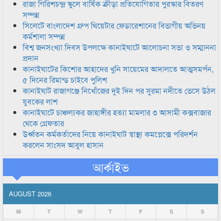
রাজা গিরিশচন্দ্র স্কুলে বার্ষিক ক্রীড়া প্রতিযোগিতার পুরস্কার বিতরণ
সম্পন্ন
সিলেটে বাংলাদেশ গ্রুপ থিয়েটার ফেডারেশানের বিভাগীয় অভিনয়
কর্মশালা সম্পন্ন
বিশ্ব জনসংখ্যা দিবস উপলক্ষে কানাইঘাটে আলোচনা সভা ও সম্মাননা
প্রদান
কানাইঘাটের কিশোর আহাদের খুনি সায়েমের আদালতে আত্মসমর্পন,
৫ দিনের রিমান্ড চাইবে পুলিশ
কানাইঘাট রাজাগঞ্জে নিখোঁজের দুই দিন পর সুরমা নদীতে ভেসে উঠল
যুবকের লাশ
কানাইঘাটে চাঞ্চল্যকর জাহাঙ্গীর হত্যা মামলার ৩ আসামী কক্সবাজার
থেকে গ্রেফতার
উর্ধ্বতন কর্মকর্তাদের নিয়ে কানাইঘাট স্বাস্থ্য কমপ্লেক্সে পরিদর্শন
করলেন সাংসদ আবুল হাসান
আর্কাইভ
AUGUST 2026
M
T
W
T
F
S
S