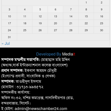
1
2
3
4
5
6
7
8
9
10
11
12
13
14
15
16
17
18
19
20
21
22
23
24
25
26
27
28
29
30
31
« Jul
Developed By
Media
it
সম্পাদক মন্ডলীর সভাপতি:
মোহাম্মাদ মহি উদ্দিন
(অধ্যক্ষ,সার্ক ইন্টারন্যাশনাল কলেজ বাংলাদেশ)
প্রধান সম্পাদক:
ইকবাল আহমদ চৌধুরী
(ইংল্যান্ড প্রবাসী, সাংবাদিক ও লেখক)
সম্পাদক:
তাওহীদুল ইসলাম
মোবাইল : ০১৭১০-৯৯৩৫৭২
সম্পাদকীয় কার্যালয়:
অফিস নং-০২, বশির কমপ্লেক্স, লালদিঘীরপার রোড,
বন্দরবাজার, সিলেট।
ই মেইল: admin@newschamber24.com