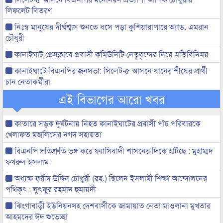
লিফলেট বিতরণ
নিঃস্ব মানুষের দীর্ঘশ্বাস শুনতে ধসে পড়া কুশিয়ারাপারে অ্যাড. এমরান
চৌধুরী
কানাইঘাট প্রেসক্লাবে প্রবাসী কমিউনিটি নেতৃবৃন্দের নিয়ে মতিবিনিময়
কানাইঘাটে বিএনপির জনসভা: সিলেট-৫ আসনে ধানের শীষের প্রার্থী
চান নেতাকর্মীরা
এই বিভাগের আরো খবর
কাতারে সড়ক দুর্ঘটনায় নিহত কানাইঘাটের প্রবাসী পাঁচ পরিবারকে
খেলাফত মজলিসের নগদ সহায়তা
বিএনপি প্রতিশ্রুতি ভঙ্গ করে ফ্যাসিবাদী শাসনের দিকে হাটঁছে : মুহাম্মদ
ফখরুল ইসলাম
অধ্যক্ষ ফরীদ উদ্দিন চৌধুরী (রহ.) ছিলেন ইসলামী শিক্ষা আন্দোলনের
পথিকৃৎ : লুৎফুর রহমান হুমায়দী
ঝিংগাবাড়ী ইউনিয়নসহ দেশবাসীকে জামায়াত নেতা মাওলানা মুখতার
আহমদের ঈদ শুভেচ্ছা