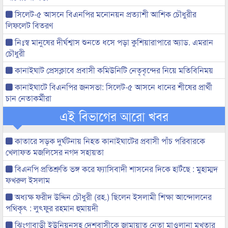
সিলেট-৫ আসনে বিএনপির মনোনয়ন প্রত্যাশী আশিক চৌধুরীর
লিফলেট বিতরণ
নিঃস্ব মানুষের দীর্ঘশ্বাস শুনতে ধসে পড়া কুশিয়ারাপারে অ্যাড. এমরান
চৌধুরী
কানাইঘাট প্রেসক্লাবে প্রবাসী কমিউনিটি নেতৃবৃন্দের নিয়ে মতিবিনিময়
কানাইঘাটে বিএনপির জনসভা: সিলেট-৫ আসনে ধানের শীষের প্রার্থী
চান নেতাকর্মীরা
এই বিভাগের আরো খবর
কাতারে সড়ক দুর্ঘটনায় নিহত কানাইঘাটের প্রবাসী পাঁচ পরিবারকে
খেলাফত মজলিসের নগদ সহায়তা
বিএনপি প্রতিশ্রুতি ভঙ্গ করে ফ্যাসিবাদী শাসনের দিকে হাটঁছে : মুহাম্মদ
ফখরুল ইসলাম
অধ্যক্ষ ফরীদ উদ্দিন চৌধুরী (রহ.) ছিলেন ইসলামী শিক্ষা আন্দোলনের
পথিকৃৎ : লুৎফুর রহমান হুমায়দী
ঝিংগাবাড়ী ইউনিয়নসহ দেশবাসীকে জামায়াত নেতা মাওলানা মুখতার