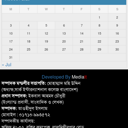
M
T
W
T
F
S
S
1
2
3
4
5
6
7
8
9
10
11
12
13
14
15
16
17
18
19
20
21
22
23
24
25
26
27
28
29
30
31
« Jul
Developed By
Media
it
সম্পাদক মন্ডলীর সভাপতি:
মোহাম্মাদ মহি উদ্দিন
(অধ্যক্ষ,সার্ক ইন্টারন্যাশনাল কলেজ বাংলাদেশ)
প্রধান সম্পাদক:
ইকবাল আহমদ চৌধুরী
(ইংল্যান্ড প্রবাসী, সাংবাদিক ও লেখক)
সম্পাদক:
তাওহীদুল ইসলাম
মোবাইল : ০১৭১০-৯৯৩৫৭২
সম্পাদকীয় কার্যালয়:
অফিস নং-০২, বশির কমপ্লেক্স, লালদিঘীরপার রোড,