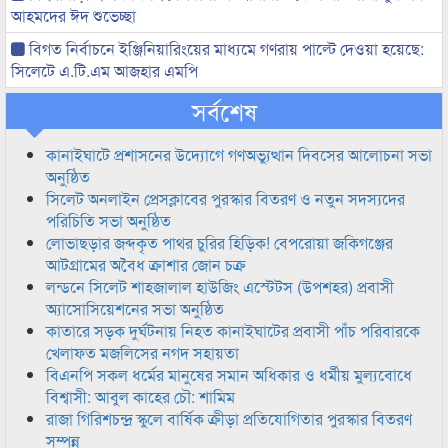
আহমদের ঈদ শুভেচ্ছা
বিগত নির্বাচনে ইঞ্জিনিয়ারিংয়ের মাধ্যমে গণরায় পাল্টে দেওয়া হয়েছে:
সিলেটে এ.টি.এম আজহার এমপি
সর্বশেষ
কানাইঘাটে প্রশাসনের উদ্যোগে গণঅভ্যুত্থান দিবসের আলোচনা সভা
অনুষ্ঠিত
সিলেট অনলাইন প্রেসক্লাবের পুরস্কার বিতরণ ও নতুন সদস্যদের
পরিচিতি সভা অনুষ্ঠিত
লোভাছড়ার জব্দকৃত পাথর চুরির হিড়িক! বেপরোয়া জকিগঞ্জের
আটগ্রামের অবৈধ ক্রাশার জোন চক্র
লন্ডনে সিলেট শাহজালাল হাউজিং এস্টেটস (উপশহর) প্রবাসী
অ্যাসোসিয়েশনের সভা অনুষ্ঠিত
কাতারে সড়ক দুর্ঘটনায় নিহত কানাইঘাটের প্রবাসী পাঁচ পরিবারকে
খেলাফত মজলিসের নগদ সহায়তা
বিএনপি সকল ধর্মের মানুষের সমান অধিকার ও ধর্মীয় মুল্যবোধে
বিশ্বাসী: আবুল কাহের চৌ: শামিম
রাজা গিরিশচন্দ্র স্কুলে বার্ষিক ক্রীড়া প্রতিযোগিতার পুরস্কার বিতরণ
সম্পন্ন