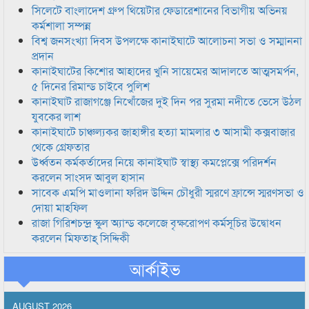
সিলেটে বাংলাদেশ গ্রুপ থিয়েটার ফেডারেশানের বিভাগীয় অভিনয়
কর্মশালা সম্পন্ন
বিশ্ব জনসংখ্যা দিবস উপলক্ষে কানাইঘাটে আলোচনা সভা ও সম্মাননা
প্রদান
কানাইঘাটের কিশোর আহাদের খুনি সায়েমের আদালতে আত্মসমর্পন,
৫ দিনের রিমান্ড চাইবে পুলিশ
কানাইঘাট রাজাগঞ্জে নিখোঁজের দুই দিন পর সুরমা নদীতে ভেসে উঠল
যুবকের লাশ
কানাইঘাটে চাঞ্চল্যকর জাহাঙ্গীর হত্যা মামলার ৩ আসামী কক্সবাজার
থেকে গ্রেফতার
উর্ধ্বতন কর্মকর্তাদের নিয়ে কানাইঘাট স্বাস্থ্য কমপ্লেক্সে পরিদর্শন
করলেন সাংসদ আবুল হাসান
সাবেক এমপি মাওলানা ফরিদ উদ্দিন চৌধুরী স্মরণে ফ্রান্সে স্মরণসভা ও
দোয়া মাহফিল
রাজা গিরিশচন্দ্র স্কুল অ্যান্ড কলেজে বৃক্ষরোপণ কর্মসূচির উদ্বোধন
করলেন মিফতাহ্ সিদ্দিকী
আর্কাইভ
AUGUST 2026