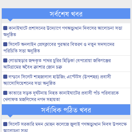
সর্বশেষ খবর
কানাইঘাটে প্রশাসনের উদ্যোগে গণঅভ্যুত্থান দিবসের আলোচনা সভা
অনুষ্ঠিত
সিলেট অনলাইন প্রেসক্লাবের পুরস্কার বিতরণ ও নতুন সদস্যদের
পরিচিতি সভা অনুষ্ঠিত
লোভাছড়ার জব্দকৃত পাথর চুরির হিড়িক! বেপরোয়া জকিগঞ্জের
আটগ্রামের অবৈধ ক্রাশার জোন চক্র
লন্ডনে সিলেট শাহজালাল হাউজিং এস্টেটস (উপশহর) প্রবাসী
অ্যাসোসিয়েশনের সভা অনুষ্ঠিত
কাতারে সড়ক দুর্ঘটনায় নিহত কানাইঘাটের প্রবাসী পাঁচ পরিবারকে
খেলাফত মজলিসের নগদ সহায়তা
সর্বাধিক পঠিত খবর
সিলেট সরকারি মদন মোহন কলেজে জুলাই গণঅভ্যুত্থান দিবস উপলক্ষে
আলোচনা সভা