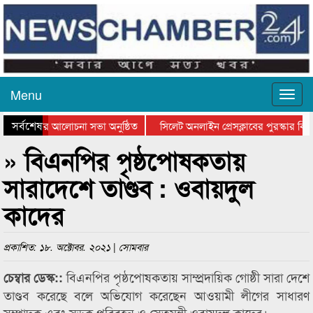
Menu
সর্বশেষ
্থান দিবসের আলোচনা সভা অনুষ্ঠিত
সিলেট অনলাইন প্রেসক্লাবের পুরস্কার বিতর
ে আলোচনা সভা ও সম্মাননা প্রদান
কানাইঘাটের কিশোর আহাদের খুনি সায়েমের 
» বিএনপির পৃষ্ঠপোষকতায়
সারাদেশে তাণ্ডব : ওবায়দুল
কাদের
প্রকাশিত: ১৮. অক্টোবর. ২০২১ | সোমবার
বিএনপির পৃষ্ঠপোষকতায় সাম্প্রদায়িক গোষ্ঠী সারা দেশে
চেম্বার ডেস্ক::
তাণ্ডব করেছে বলে অভিযোগ করেছেন আওয়ামী লীগের সাধারণ
সম্পাদক এবং সড়ক পরিবহন ও সেতুমন্ত্রী ওবায়দুল কাদের।