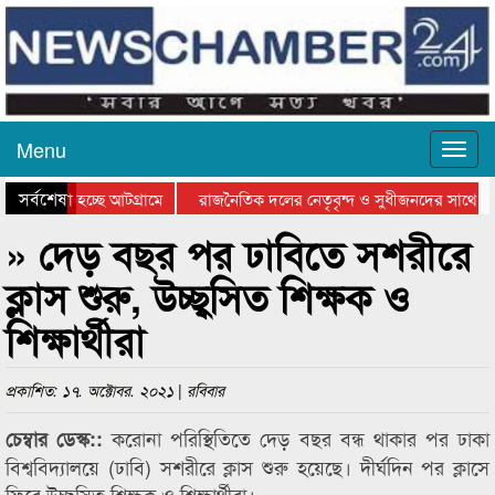
Menu
সর্বশেষ
 যাওয়া হচ্ছে আটগ্রামে
রাজনৈতিক দলের নেতৃবৃন্দ ও সুধীজনদের সাথে কা
োগিতার পুরস্কার বিতরণ সম্পন্ন
সিলেটে বাংলাদেশ গ্রুপ থিয়েটার ফেডারেশানের বিভা
» দেড় বছর পর ঢাবিতে সশরীরে
ক্লাস শুরু, উচ্ছ্বসিত শিক্ষক ও
শিক্ষার্থীরা
প্রকাশিত: ১৭. অক্টোবর. ২০২১ | রবিবার
করোনা পরিস্থিতিতে দেড় বছর বন্ধ থাকার পর ঢাকা
চেম্বার ডেস্ক::
বিশ্ববিদ্যালয়ে (ঢাবি) সশরীরে ক্লাস শুরু হয়েছে। দীর্ঘদিন পর ক্লাসে
ফিরে উচ্ছ্বসিত শিক্ষক ও শিক্ষার্থীরা।