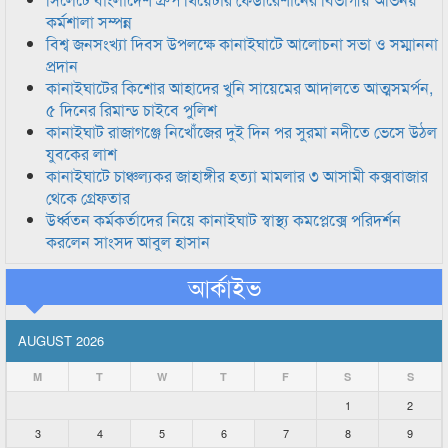
কর্মশালা সম্পন্ন
বিশ্ব জনসংখ্যা দিবস উপলক্ষে কানাইঘাটে আলোচনা সভা ও সম্মাননা
প্রদান
কানাইঘাটের কিশোর আহাদের খুনি সায়েমের আদালতে আত্মসমর্পন,
৫ দিনের রিমান্ড চাইবে পুলিশ
কানাইঘাট রাজাগঞ্জে নিখোঁজের দুই দিন পর সুরমা নদীতে ভেসে উঠল
যুবকের লাশ
কানাইঘাটে চাঞ্চল্যকর জাহাঙ্গীর হত্যা মামলার ৩ আসামী কক্সবাজার
থেকে গ্রেফতার
উর্ধ্বতন কর্মকর্তাদের নিয়ে কানাইঘাট স্বাস্থ্য কমপ্লেক্সে পরিদর্শন
করলেন সাংসদ আবুল হাসান
আর্কাইভ
AUGUST 2026
M
T
W
T
F
S
S
1
2
3
4
5
6
7
8
9