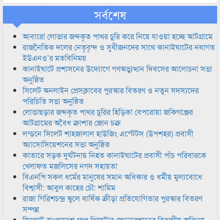
সর্বশেষ
আবারো লোভার জব্দকৃত পাথর চুরি করে নিয়ে যাওয়া হচ্ছে আটগ্রামে
রাজনৈতিক দলের নেতৃবৃন্দ ও সুধীজনদের সাথে কানাইঘাটের নবাগত
ইউএনও’র মতবিনিময়
কানাইঘাটে প্রশাসনের উদ্যোগে গণঅভ্যুত্থান দিবসের আলোচনা সভা
অনুষ্ঠিত
সিলেট অনলাইন প্রেসক্লাবের পুরস্কার বিতরণ ও নতুন সদস্যদের
পরিচিতি সভা অনুষ্ঠিত
লোভাছড়ার জব্দকৃত পাথর চুরির হিড়িক! বেপরোয়া জকিগঞ্জের
আটগ্রামের অবৈধ ক্রাশার জোন চক্র
লন্ডনে সিলেট শাহজালাল হাউজিং এস্টেটস (উপশহর) প্রবাসী
অ্যাসোসিয়েশনের সভা অনুষ্ঠিত
কাতারে সড়ক দুর্ঘটনায় নিহত কানাইঘাটের প্রবাসী পাঁচ পরিবারকে
খেলাফত মজলিসের নগদ সহায়তা
বিএনপি সকল ধর্মের মানুষের সমান অধিকার ও ধর্মীয় মুল্যবোধে
বিশ্বাসী: আবুল কাহের চৌ: শামিম
রাজা গিরিশচন্দ্র স্কুলে বার্ষিক ক্রীড়া প্রতিযোগিতার পুরস্কার বিতরণ
সম্পন্ন
সিলেটে বাংলাদেশ গ্রুপ থিয়েটার ফেডারেশানের বিভাগীয় অভিনয়