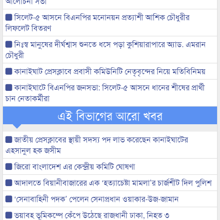
আলোচনা সভা
সিলেট-৫ আসনে বিএনপির মনোনয়ন প্রত্যাশী আশিক চৌধুরীর
লিফলেট বিতরণ
নিঃস্ব মানুষের দীর্ঘশ্বাস শুনতে ধসে পড়া কুশিয়ারাপারে অ্যাড. এমরান
চৌধুরী
কানাইঘাট প্রেসক্লাবে প্রবাসী কমিউনিটি নেতৃবৃন্দের নিয়ে মতিবিনিময়
কানাইঘাটে বিএনপির জনসভা: সিলেট-৫ আসনে ধানের শীষের প্রার্থী
চান নেতাকর্মীরা
এই বিভাগের আরো খবর
জাতীয় প্রেসক্লাবের স্থায়ী সদস্য পদ লাভ করেছেন কানাইঘাটের
এহসানুল হক জসীম
জিরো বাংলাদেশ এর কেন্দ্রীয় কমিটি ঘোষণা
আদালতে বিয়ানীবাজারের এক ‘হত্যাচেষ্টা মামলা’র চার্জশীট দিল পুলিশ
‘সেনাবাহিনী পদক’ পেলেন সেনাপ্রধান ওয়াকার-উজ-জামান
ভয়াবহ ভূমিকম্পে কেঁপে উঠেছে রাজধানী ঢাকা, নিহত ৩