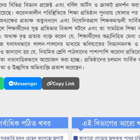
 বিভিন্ন বিজ্ঞান প্রজেক্ট এবং বর্ণিল আর্টস ও ক্রাফট্ প্রদর্শন ক
াশ পেয়েছে। করোনকালীন পরিস্থিতিতে শিক্ষা প্রতিষ্ঠান পুনরায় খোলার 
্যক্ষের প্রত্যক্ষ তত্ত্বাবধানে এবং নিবেদিতপ্রাণ শিক্ষকমন্ডলী সার্বিক
্ষার্থীদের সুপ্ত প্রতিভার বিকাশ ঘটবে এবং তা সামগ্রিক শিক্ষা কা
ক্ষ দৃপ্ত প্রত্যয় ব্যক্ত করেন যে, শিক্ষার্থীদের অন্র্Íনিহিত মেধা ও
লেজ যথাযথভাবে লালন-পালনের মাধ্যমে ভবিষ্যতের বিজ্ঞানমনস্ক 
ে আরও জানানো হয় যে, নিয়মিত শ্রেণি পাঠদানের পাশাপাশি করোনা প্রতি
গিতা ধারাবাহিকভাবে আয়োজন করা হচ্ছে। প্রতিষ্ঠানের চলমান সার্বিক ক
ঞতা ও উচ্ছ্বসিত অভিব্যক্তি প্রকাশ করেছেন।
Messenger
Copy Link
সর্বাধিক পঠিত খবর
এই বিভাগের আরো 
 সরকারি মদন মোহন কলেজে জুলাই
আবারো লোভার জব্দকৃত পাথর চুর