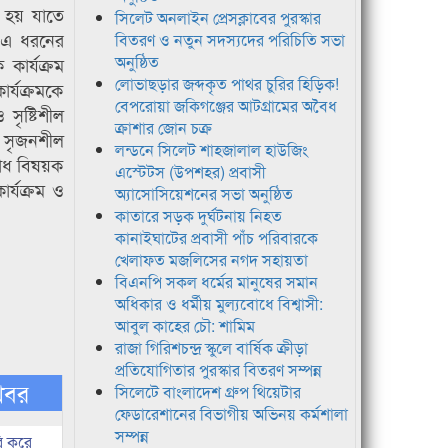
রা হয় যাতে
সিলেট অনলাইন প্রেসক্লাবের পুরস্কার
পর এ ধরনের
বিতরণ ও নতুন সদস্যদের পরিচিতি সভা
অনুষ্ঠিত
 কার্যক্রম
লোভাছড়ার জব্দকৃত পাথর চুরির হিড়িক!
র্যক্রমকে
বেপরোয়া জকিগঞ্জের আটগ্রামের অবৈধ
 সৃষ্টিশীল
ক্রাশার জোন চক্র
ও সৃজনশীল
লন্ডনে সিলেট শাহজালাল হাউজিং
রোধ বিষয়ক
এস্টেটস (উপশহর) প্রবাসী
ার্যক্রম ও
অ্যাসোসিয়েশনের সভা অনুষ্ঠিত
কাতারে সড়ক দুর্ঘটনায় নিহত
কানাইঘাটের প্রবাসী পাঁচ পরিবারকে
খেলাফত মজলিসের নগদ সহায়তা
বিএনপি সকল ধর্মের মানুষের সমান
অধিকার ও ধর্মীয় মুল্যবোধে বিশ্বাসী:
আবুল কাহের চৌ: শামিম
রাজা গিরিশচন্দ্র স্কুলে বার্ষিক ক্রীড়া
প্রতিযোগিতার পুরস্কার বিতরণ সম্পন্ন
খবর
সিলেটে বাংলাদেশ গ্রুপ থিয়েটার
ফেডারেশানের বিভাগীয় অভিনয় কর্মশালা
সম্পন্ন
ি করে