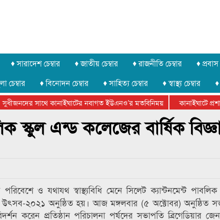
♦ সারাদেশ চেম্বার
♦ জাতীয় চেম্বার
♦ রাজনীতি চেম্বার
♦ প্রবাস 
লা চেম্বার
♦ বিনোদন চেম্বার
♦ সাহিত্য চেম্বার
♦ স্বাস্থ্য চেম্বার
♦
সুধীজনদের সাথে কানাইঘাটের নবাগত ইউএনও’র মতবিনিময়
কানাইঘাটে প্রশাস
টার ফেডারেশানের বিভাগীয় অভিনয় কর্মশালা সম্পন্ন
িক স্কুল এন্ড কলেজের বার্ষিক বিজ্ঞ
িবেশে ও যথাযথ স্বাস্থ্যবিধি মেনে সিলেট ক্যান্টনমেন্ট পাবলিক স
ট্ উৎসব-২০২১ অনুষ্ঠিত হয়। আজ মঙ্গলবার (৫ অক্টোবর) অনুষ্ঠিত সভ
্শন করেন প্রতিষ্ঠান পরিচালনা পর্ষদের সভাপতি ব্রিগেডিয়ার জে