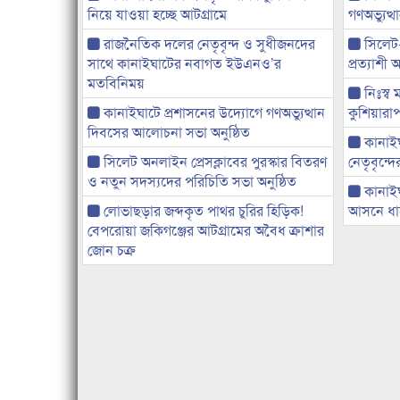
নিয়ে যাওয়া হচ্ছে আটগ্রামে
গণঅভ্যুত
রাজনৈতিক দলের নেতৃবৃন্দ ও সুধীজনদের
সিলেট
সাথে কানাইঘাটের নবাগত ইউএনও’র
প্রত্যাশ
মতবিনিময়
নিঃস্ব 
কানাইঘাটে প্রশাসনের উদ্যোগে গণঅভ্যুত্থান
কুশিয়ারাপ
দিবসের আলোচনা সভা অনুষ্ঠিত
কানাইঘা
সিলেট অনলাইন প্রেসক্লাবের পুরস্কার বিতরণ
নেতৃবৃন্দ
ও নতুন সদস্যদের পরিচিতি সভা অনুষ্ঠিত
কানাই
লোভাছড়ার জব্দকৃত পাথর চুরির হিড়িক!
আসনে ধানে
বেপরোয়া জকিগঞ্জের আটগ্রামের অবৈধ ক্রাশার
জোন চক্র