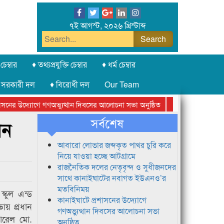
৭ই আগস্ট, ২০২৬ খ্রিস্টাব্দ
চেম্বার
♦ তথ্যপ্রযুক্তি চেম্বার
♦ ধর্ম চেম্বার
 সরকারী দল
♦ বিরোধী দল
Our Team
নের উদ্যোগে গণঅভ্যুত্থান দিবসের আলোচনা সভা অনুষ্ঠিত
সিলেট অনলাইন প্রেসক
সর্বশেষ
ান
আবারো লোভার জব্দকৃত পাথর চুরি করে
নিয়ে যাওয়া হচ্ছে আটগ্রামে
রাজনৈতিক দলের নেতৃবৃন্দ ও সুধীজনদের
সাথে কানাইঘাটের নবাগত ইউএনও’র
মতবিনিময়
্কুল এন্ড
কানাইঘাটে প্রশাসনের উদ্যোগে
ায় প্রধান
গণঅভ্যুত্থান দিবসের আলোচনা সভা
নারেল মো.
অনুষ্ঠিত