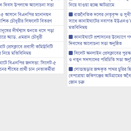
্থান দিবস উপলক্ষে আলোচনা সভা
নিয়ে যাওয়া হচ্ছে আটগ্রামে
-৫ আসনে বিএনপির মনোনয়ন
রাজনৈতিক দলের নেতৃবৃন্দ ও সু
ী আশিক চৌধুরীর লিফলেট বিতরণ
সাথে কানাইঘাটের নবাগত ইউএনও’
মতবিনিময়
মানুষের দীর্ঘশ্বাস শুনতে ধসে পড়া
ারে অ্যাড. এমরান চৌধুরী
কানাইঘাটে প্রশাসনের উদ্যোগে গণঅ
দিবসের আলোচনা সভা অনুষ্ঠিত
ট প্রেসক্লাবে প্রবাসী কমিউনিটি
ের নিয়ে মতিবিনিময়
সিলেট অনলাইন প্রেসক্লাবের পুরস্
ও নতুন সদস্যদের পরিচিতি সভা অনুষ
ঘাটে বিএনপির জনসভা: সিলেট-৫
র শীষের প্রার্থী চান নেতাকর্মীরা
লোভাছড়ার জব্দকৃত পাথর চুরির হ
বেপরোয়া জকিগঞ্জের আটগ্রামের অবৈধ
জোন চক্র