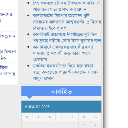
বিশ্ব জনসংখ্যা দিবস উপলক্ষে কানাইঘাটে
আলোচনা সভা ও সম্মাননা প্রদান
ধীজনদের
কানাইঘাটের কিশোর আহাদের খুনি
র
সায়েমের আদালতে আত্মসমর্পন, ৫ দিনের
রিমান্ড চাইবে পুলিশ
কানাইঘাট রাজাগঞ্জে নিখোঁজের দুই দিন
ভ্যুত্থান
পর সুরমা নদীতে ভেসে উঠল যুবকের লাশ
কানাইঘাটে চাঞ্চল্যকর জাহাঙ্গীর হত্যা
কার বিতরণ
মামলার ৩ আসামী কক্সবাজার থেকে
্ঠিত
গ্রেফতার
উর্ধ্বতন কর্মকর্তাদের নিয়ে কানাইঘাট
িড়িক!
স্বাস্থ্য কমপ্লেক্সে পরিদর্শন করলেন সাংসদ
 ক্রাশার
আবুল হাসান
আর্কাইভ
AUGUST 2026
M
T
W
T
F
S
S
1
2