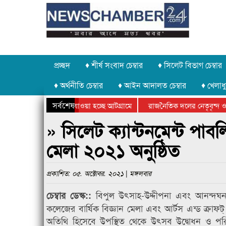
প্রচ্ছদ
♦ শীর্ষ সংবাদ চেম্বার
♦ সিলেট বিভাগ চেম্বার
♦ অর্থনীতি চেম্বার
♦ আইন আদালত চেম্বার
♦ খেলাধু
সর্বশেষ
 পাথর চুরি করে নিয়ে যাওয়া হচ্ছে আটগ্রামে
রাজনৈতিক দলের নেতৃবৃন্দ ও 
 বার্ষিক ক্রীড়া প্রতিযোগিতার পুরস্কার বিতরণ সম্পন্ন
সিলেটে বাংলাদেশ গ্রুপ থিয়ে
» সিলেট ক্যান্টনমেন্ট পাবল
মেলা ২০২১ অনুষ্ঠিত
প্রকাশিত: ০৫. অক্টোবর. ২০২১ | মঙ্গলবার
বিপুল উৎসাহ-উদ্দীপনা এবং আনন্দঘন পর
চেম্বার ডেস্ক::
কলেজের বার্ষিক বিজ্ঞান মেলা এবং আর্টস এন্ড ক্রাফ
অতিথি হিসেবে উপস্থিত থেকে উৎসব উদ্বোধন ও পরিদর