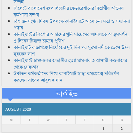
সম্পন্ন
সিলেটে বাংলাদেশ গ্রুপ থিয়েটার ফেডারেশানের বিভাগীয় অভিনয়
কর্মশালা সম্পন্ন
বিশ্ব জনসংখ্যা দিবস উপলক্ষে কানাইঘাটে আলোচনা সভা ও সম্মাননা
প্রদান
কানাইঘাটের কিশোর আহাদের খুনি সায়েমের আদালতে আত্মসমর্পন,
৫ দিনের রিমান্ড চাইবে পুলিশ
কানাইঘাট রাজাগঞ্জে নিখোঁজের দুই দিন পর সুরমা নদীতে ভেসে উঠল
যুবকের লাশ
কানাইঘাটে চাঞ্চল্যকর জাহাঙ্গীর হত্যা মামলার ৩ আসামী কক্সবাজার
থেকে গ্রেফতার
উর্ধ্বতন কর্মকর্তাদের নিয়ে কানাইঘাট স্বাস্থ্য কমপ্লেক্সে পরিদর্শন
করলেন সাংসদ আবুল হাসান
আর্কাইভ
AUGUST 2026
M
T
W
T
F
S
S
1
2