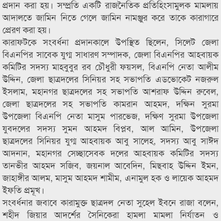
প্রদান করা হয়। সম্প্রতি একটি রাজনৈতিক প্রতিহিংসামুলক মামলায়
আদালতে জামিন নিতে গেলে জামিন নামঞ্জুর করে তাকে কারাগারে
প্রেরণ করা হয়।
কারাফটকে সংবর্ধনা প্রদানকালে উপস্থিত ছিলেন, সিলেট জেলা
বিএনপির সাবেক যুগ্ম সাধারণ সম্পাদক, জেলা বিএনপির আহবায়ক
কমিটির সদস্য মাহবুবুর রব চৌধুরী ফয়সল, বিএনপি নেতা আলীম
উদ্দিন, জেলা ছাত্রদলের সিনিয়র সহ সভাপতি এডভোকেট নজরুল
ইসলাম, মহানগর ছাত্রদলের সহ সভাপতি আশরাফ উদ্দিন রুবেল,
জেলা ছাত্রদলের সহ সভাপতি কামরান আহমদ, দক্ষিন সুরমা
উপজেলা বিএনপি নেতা মাসুম পারভেজ, দক্ষিণ সুরমা উপজেলা
যুবদলের সদস্য সুমন আহমদ বিপ্লব, আল আমিন, উপজেলা
ছাত্রদলের সিনিয়র যুগ্ম আহবায়ক আবু সালেহ, সদস্য আবু সাঈদ
আদনান, মহানগর সেচ্ছাসেবক দলের আহবায়ক কমিটির সদস্য
তানভীর আহমদ সজিব, জয়নাল আবেদিন, মিছবাহ উদ্দিন ইমন,
জাহাঙ্গীর আলম, মাসুম আহমদ শামীম, এনামুল হক ও লায়েক আহমদ
ইফতি প্রমূখ।
সংবর্ধনার জবাবে কারামুক্ত ছাত্রদল নেতা সুহেল ইবনে রাজা বলেন,
শহীদ জিয়ার আদর্শের সৈনিকেরা হামলা মামলা নির্যাতন ও