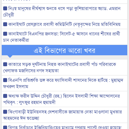
নিঃস্ব মানুষের দীর্ঘশ্বাস শুনতে ধসে পড়া কুশিয়ারাপারে অ্যাড. এমরান
চৌধুরী
কানাইঘাট প্রেসক্লাবে প্রবাসী কমিউনিটি নেতৃবৃন্দের নিয়ে মতিবিনিময়
কানাইঘাটে বিএনপির জনসভা: সিলেট-৫ আসনে ধানের শীষের প্রার্থী
চান নেতাকর্মীরা
এই বিভাগের আরো খবর
কাতারে সড়ক দুর্ঘটনায় নিহত কানাইঘাটের প্রবাসী পাঁচ পরিবারকে
খেলাফত মজলিসের নগদ সহায়তা
বিএনপি প্রতিশ্রুতি ভঙ্গ করে ফ্যাসিবাদী শাসনের দিকে হাটঁছে : মুহাম্মদ
ফখরুল ইসলাম
অধ্যক্ষ ফরীদ উদ্দিন চৌধুরী (রহ.) ছিলেন ইসলামী শিক্ষা আন্দোলনের
পথিকৃৎ : লুৎফুর রহমান হুমায়দী
ঝিংগাবাড়ী ইউনিয়নসহ দেশবাসীকে জামায়াত নেতা মাওলানা মুখতার
আহমদের ঈদ শুভেচ্ছা
বিগত নির্বাচনে ইঞ্জিনিয়ারিংয়ের মাধ্যমে গণরায় পাল্টে দেওয়া হয়েছে: