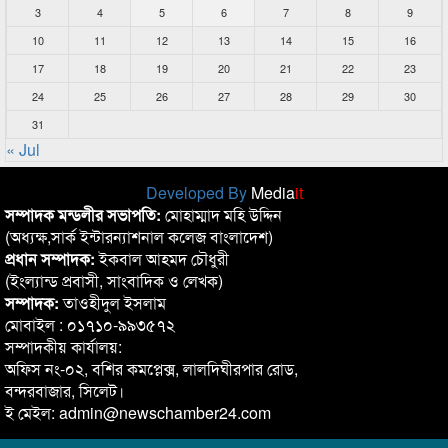
3
4
5
6
7
8
9
10
11
12
13
14
15
16
17
18
19
20
21
22
23
24
25
26
27
28
29
30
31
« Jul
Developed By
Media
it
সম্পাদক মন্ডলীর সভাপতি:
মোহাম্মাদ মহি উদ্দিন
(অধ্যক্ষ,সার্ক ইন্টারন্যাশনাল কলেজ বাংলাদেশ)
প্রধান সম্পাদক:
ইকবাল আহমদ চৌধুরী
(ইংল্যান্ড প্রবাসী, সাংবাদিক ও লেখক)
সম্পাদক:
তাওহীদুল ইসলাম
মোবাইল : ০১৭১০-৯৯৩৫৭২
সম্পাদকীয় কার্যালয়:
অফিস নং-০২, বশির কমপ্লেক্স, লালদিঘীরপার রোড,
বন্দরবাজার, সিলেট।
ই মেইল: admin@newschamber24.com