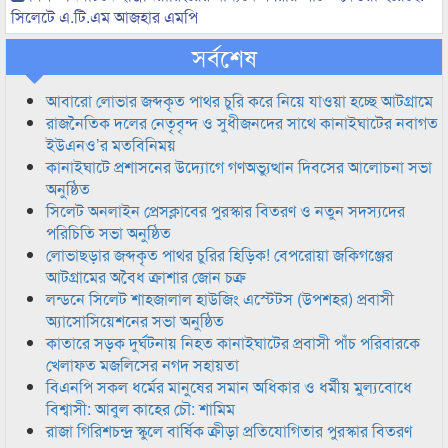
সিলেটে এ.টি.এম আজহার এমপি
সর্বশেষ
আবারো লোভার জব্দকৃত পাথর চুরি করে নিয়ে যাওয়া হচ্ছে আটগ্রামে
রাজনৈতিক দলের নেতৃবৃন্দ ও সুধীজনদের সাথে কানাইঘাটের নবাগত
ইউএনও’র মতবিনিময়
কানাইঘাটে প্রশাসনের উদ্যোগে গণঅভ্যুত্থান দিবসের আলোচনা সভা
অনুষ্ঠিত
সিলেট অনলাইন প্রেসক্লাবের পুরস্কার বিতরণ ও নতুন সদস্যদের
পরিচিতি সভা অনুষ্ঠিত
লোভাছড়ার জব্দকৃত পাথর চুরির হিড়িক! বেপরোয়া জকিগঞ্জের
আটগ্রামের অবৈধ ক্রাশার জোন চক্র
লন্ডনে সিলেট শাহজালাল হাউজিং এস্টেটস (উপশহর) প্রবাসী
অ্যাসোসিয়েশনের সভা অনুষ্ঠিত
কাতারে সড়ক দুর্ঘটনায় নিহত কানাইঘাটের প্রবাসী পাঁচ পরিবারকে
খেলাফত মজলিসের নগদ সহায়তা
বিএনপি সকল ধর্মের মানুষের সমান অধিকার ও ধর্মীয় মুল্যবোধে
বিশ্বাসী: আবুল কাহের চৌ: শামিম
রাজা গিরিশচন্দ্র স্কুলে বার্ষিক ক্রীড়া প্রতিযোগিতার পুরস্কার বিতরণ