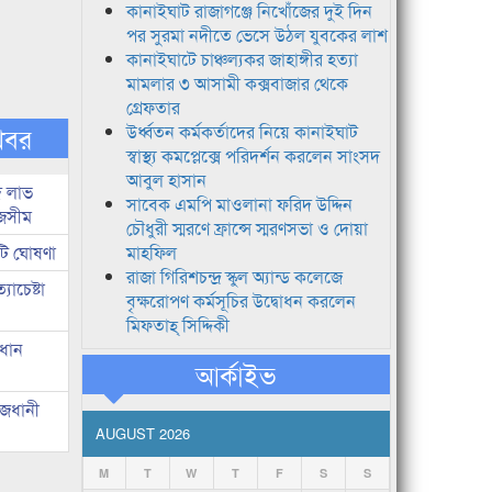
কানাইঘাট রাজাগঞ্জে নিখোঁজের দুই দিন
পর সুরমা নদীতে ভেসে উঠল যুবকের লাশ
কানাইঘাটে চাঞ্চল্যকর জাহাঙ্গীর হত্যা
মামলার ৩ আসামী কক্সবাজার থেকে
গ্রেফতার
খবর
উর্ধ্বতন কর্মকর্তাদের নিয়ে কানাইঘাট
স্বাস্থ্য কমপ্লেক্সে পরিদর্শন করলেন সাংসদ
আবুল হাসান
দ লাভ
সাবেক এমপি মাওলানা ফরিদ উদ্দিন
জসীম
চৌধুরী স্মরণে ফ্রান্সে স্মরণসভা ও দোয়া
টি ঘোষণা
মাহফিল
রাজা গিরিশচন্দ্র স্কুল অ্যান্ড কলেজে
াচেষ্টা
বৃক্ষরোপণ কর্মসূচির উদ্বোধন করলেন
মিফতাহ্ সিদ্দিকী
রধান
আর্কাইভ
াজধানী
AUGUST 2026
M
T
W
T
F
S
S