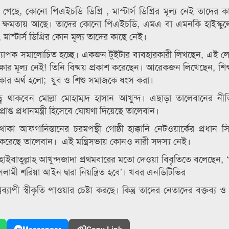
 গেছে, কোনো পিএইচডি ডিগ্রি , মাস্টার্স ডিগ্রির মূল্য নেই তাদের 
ক্ষমতায় আছে। তাদের কোনো পিএইচডি, এমএ বা এমনকি হাইস্কুলে
াস্টার্স ডিগ্রির কোন মূল্য তাদের কাছে নেই।
মে ব্যাপক সমালোচিত হচ্ছে। একজন টুইটার ব্যবহারকারী লিখছেন, এই 
র মূল্য নেই! তিনি বিষ্ময় প্রকাশ করেছেন। আরেকজন লিখেছেন, শিক্ষা
 থাকার অর্থ হলো; যুব ও শিশু সমাজকে ধংস করা।
্বে থাকবেন মোল্লা মোহাম্মদ হাসান আখুন্দ। এছাড়া তালেবানের নীতি-
াপ্ত প্রধানমন্ত্রী হিসেবে ঘোষণা দিয়েছে তালেবান।
ায় থাকা আফগানিস্তানের চরমপন্থী গোষ্ঠী হাক্কানি নেটওয়ার্কের প্রধান স
ষদ গঠন করেছে তালেবান। এই মন্ত্রিসভায় কোনও নারী সদস্য নেই।
ইবাতুল্লাহ আখুন্দজাদা প্রথমবারের মতো দেওয়া বিবৃতিতে বলেছেন, ‘
মী শরিয়া আইন দ্বারা নিয়ন্ত্রিত হবে’। খবর এনডিটিভির
ব্যাপী স্বীকৃতি পাওয়ার চেষ্টা করছে। কিন্তু তাদের নেতাদের বক্তব্য ও