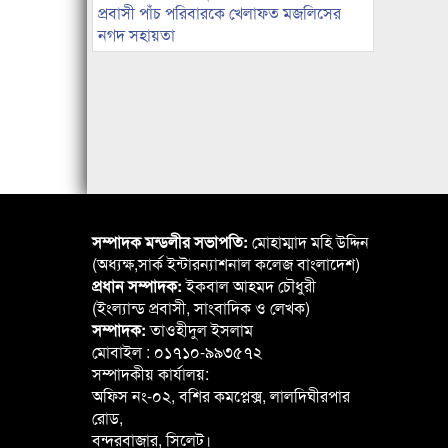
প্রবাসী পাঁচ পরিবারকে খেলাফত মজলিসের
নগদ সহায়তা
সম্পাদক মন্ডলীর সভাপতি:
মোহাম্মাদ মহি উদ্দিন
(অধ্যক্ষ,সার্ক ইন্টারন্যাশনাল কলেজ বাংলাদেশ)
প্রধান সম্পাদক:
ইকবাল আহমদ চৌধুরী
(ইংল্যান্ড প্রবাসী, সাংবাদিক ও লেখক)
সম্পাদক:
তাওহীদুল ইসলাম
মোবাইল : ০১৭১০-৯৯৩৫৭২
সম্পাদকীয় কার্যালয়:
অফিস নং-০২, বশির কমপ্লেক্স, লালদিঘীরপার
রোড,
বন্দরবাজার, সিলেট।