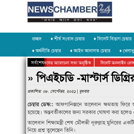
প্রচ্ছদ
♦ শীর্ষ সংবাদ চেম্বার
♦ সিলেট বিভাগ চেম্বার
♦ অর্থনীতি চেম্বার
♦ আইন আদালত চেম্বার
♦ খেলাধু
সর্বশেষ
 উদ্যোগে গণঅভ্যুত্থান দিবসের আলোচনা সভা অনুষ্ঠিত
সিলেট অনলাইন প্রেসক্লা
উপলক্ষে কানাইঘাটে আলোচনা সভা ও সম্মাননা প্রদান
কানাইঘাটের কিশোর আহাদ
» পিএইচডি -মাস্টার্স ডিগ্রি
প্রকাশিত: ০৮. সেপ্টেম্বর. ২০২১ | বুধবার
আফগানিস্তানে তালেবান ক্ষমতায় ফির
চেম্বার ডেস্ক::
হয়েছে। অন্তবর্তীকালের জন্য সরকার ঘোষণা করা হলেও দে
তালেবান শিক্ষামন্ত্রী শেখ মৌলভী নূরুল্লাহ মুনিরের এক
নিয়ে প্রশ্ন তুলেছেন তিনি।