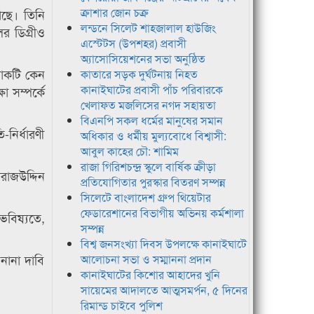
ক্রাশার জোন চক্র
কাছে। তিনি
লন্ডনে সিলেট শাহজালাল হাউজিং
র ডিগ্রীও
এস্টেটস (উপশহর) প্রবাসী
অ্যাসোসিয়েশনের সভা অনুষ্ঠিত
লোকটি কেন
কাতারে সড়ক দুর্ঘটনায় নিহত
কানাইঘাটের প্রবাসী পাঁচ পরিবারকে
 সম্পর্কে
খেলাফত মজলিসের নগদ সহায়তা
বিএনপি সকল ধর্মের মানুষের সমান
নির্ধারণী
অধিকার ও ধর্মীয় মুল্যবোধে বিশ্বাসী:
আবুল কাহের চৌ: শামিম
রাজা গিরিশচন্দ্র স্কুলে বার্ষিক ক্রীড়া
িরাজউদ্দিন
প্রতিযোগিতার পুরস্কার বিতরণ সম্পন্ন
সিলেটে বাংলাদেশ গ্রুপ থিয়েটার
ফেডারেশানের বিভাগীয় অভিনয় কর্মশালা
ভবিষ্যতে,
সম্পন্ন
বিশ্ব জনসংখ্যা দিবস উপলক্ষে কানাইঘাটে
 নানা দাবি
আলোচনা সভা ও সম্মাননা প্রদান
কানাইঘাটের কিশোর আহাদের খুনি
সায়েমের আদালতে আত্মসমর্পন, ৫ দিনের
রিমান্ড চাইবে পুলিশ