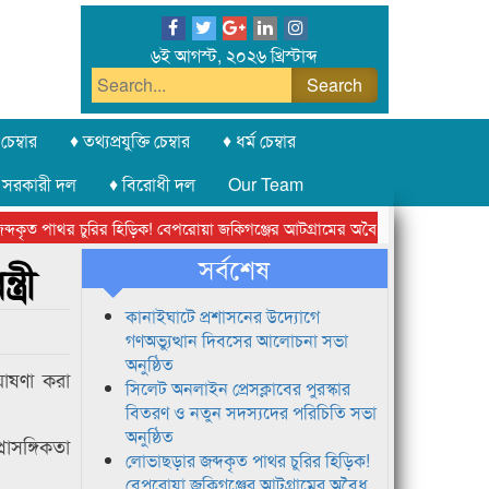
৬ই আগস্ট, ২০২৬ খ্রিস্টাব্দ
চেম্বার
♦ তথ্যপ্রযুক্তি চেম্বার
♦ ধর্ম চেম্বার
 সরকারী দল
♦ বিরোধী দল
Our Team
ৃত পাথর চুরির হিড়িক! বেপরোয়া জকিগঞ্জের আটগ্রামের অবৈধ ক্রাশার জোন চক্র
সর্বশেষ
্রী
কানাইঘাটে প্রশাসনের উদ্যোগে
গণঅভ্যুত্থান দিবসের আলোচনা সভা
অনুষ্ঠিত
োষণা করা
সিলেট অনলাইন প্রেসক্লাবের পুরস্কার
বিতরণ ও নতুন সদস্যদের পরিচিতি সভা
অনুষ্ঠিত
রাসঙ্গিকতা
লোভাছড়ার জব্দকৃত পাথর চুরির হিড়িক!
বেপরোয়া জকিগঞ্জের আটগ্রামের অবৈধ