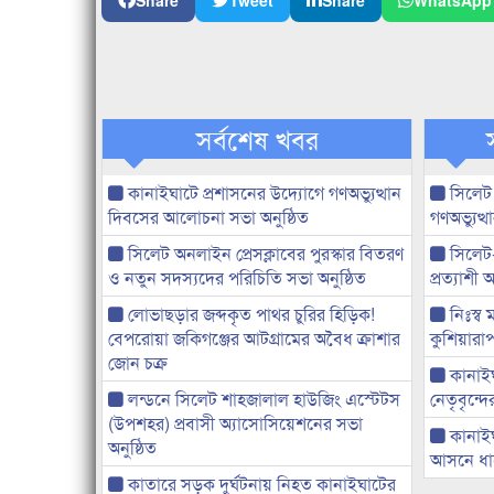
Share
Tweet
Share
WhatsApp
সর্বশেষ খবর
কানাইঘাটে প্রশাসনের উদ্যোগে গণঅভ্যুত্থান
সিলেট
দিবসের আলোচনা সভা অনুষ্ঠিত
গণঅভ্যুত
সিলেট অনলাইন প্রেসক্লাবের পুরস্কার বিতরণ
সিলেট
ও নতুন সদস্যদের পরিচিতি সভা অনুষ্ঠিত
প্রত্যাশ
লোভাছড়ার জব্দকৃত পাথর চুরির হিড়িক!
নিঃস্ব 
বেপরোয়া জকিগঞ্জের আটগ্রামের অবৈধ ক্রাশার
কুশিয়ারাপ
জোন চক্র
কানাইঘা
লন্ডনে সিলেট শাহজালাল হাউজিং এস্টেটস
নেতৃবৃন্দ
(উপশহর) প্রবাসী অ্যাসোসিয়েশনের সভা
কানাই
অনুষ্ঠিত
আসনে ধানে
কাতারে সড়ক দুর্ঘটনায় নিহত কানাইঘাটের