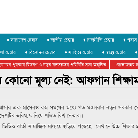
♦ সারাদেশ চেম্বার
♦ জাতীয় চেম্বার
♦ রাজনীতি চেম্বার
♦ প্রবাস 
লা চেম্বার
♦ বিনোদন চেম্বার
♦ সাহিত্য চেম্বার
♦ স্বাস্থ্য চেম্বার
♦
বের পুরস্কার বিতরণ ও নতুন সদস্যদের পরিচিতি সভা অনুষ্ঠিত
লোভাছড়ার জব্দক
ের খুনি সায়েমের আদালতে আত্মসমর্পন, ৫ দিনের রিমান্ড চাইবে পুলিশ
র কোনো মূল্য নেই: আফগান শিক্ষামন্ত
ে আসার এক মাসেরও কম সময়ের মধ্যে গত মঙ্গলবার নতুন সরকার ঘ
শটির ভবিষ্যৎ নিয়ে শঙ্কিত বিশ্ব নেতারা।
টি ভিডিও বার্তা সামাজিক মাধ্যমে ছড়িয়ে পড়েছে। সেখানে উচ্চ শিক্ষার প্