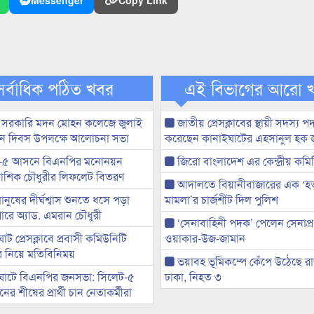
Messenger
Copy Link
সর্বাধিক পঠিত খবর
এই বিভাগের আরো 
 সরকারি মদন মোহন কলেজে জুলাই
জাতীয় প্রেসক্লাবের স্থায়ী সদস্য প
্থান দিবস উপলক্ষে আলোচনা সভা
করেছেন কানাইঘাটের এহসানুল হক 
-৫ আসনে বিএনপির মনোনয়ন
জিরো বাংলাদেশ এর কেন্দ্রীয় কমি
ী আশিক চৌধুরীর লিফলেট বিতরণ
আদালতে বিয়ানীবাজারের এক ‘হত্য
মানুষের দীর্ঘশ্বাস শুনতে ধসে পড়া
মামলা’র চার্জশীট দিল পুলিশ
ারে অ্যাড. এমরান চৌধুরী
‘সেনাবাহিনী পদক’ পেলেন সেনাপ্
ট প্রেসক্লাবে প্রবাসী কমিউনিটি
ওয়াকার-উজ-জামান
ের নিয়ে মতিবিনিময়
ভয়াবহ ভূমিকম্পে কেঁপে উঠেছে র
ঘাটে বিএনপির জনসভা: সিলেট-৫
ঢাকা, নিহত ৩
র শীষের প্রার্থী চান নেতাকর্মীরা