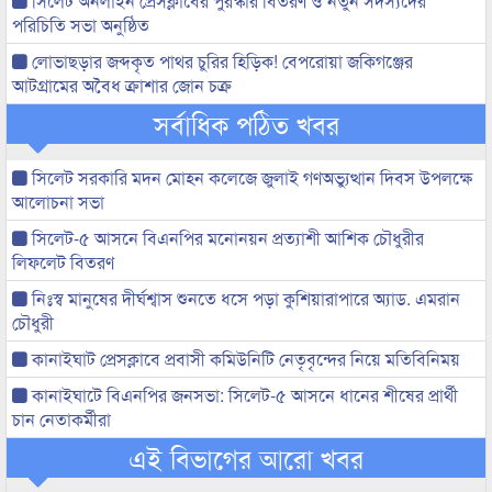
সিলেট অনলাইন প্রেসক্লাবের পুরস্কার বিতরণ ও নতুন সদস্যদের
পরিচিতি সভা অনুষ্ঠিত
লোভাছড়ার জব্দকৃত পাথর চুরির হিড়িক! বেপরোয়া জকিগঞ্জের
আটগ্রামের অবৈধ ক্রাশার জোন চক্র
সর্বাধিক পঠিত খবর
সিলেট সরকারি মদন মোহন কলেজে জুলাই গণঅভ্যুত্থান দিবস উপলক্ষে
আলোচনা সভা
সিলেট-৫ আসনে বিএনপির মনোনয়ন প্রত্যাশী আশিক চৌধুরীর
লিফলেট বিতরণ
নিঃস্ব মানুষের দীর্ঘশ্বাস শুনতে ধসে পড়া কুশিয়ারাপারে অ্যাড. এমরান
চৌধুরী
কানাইঘাট প্রেসক্লাবে প্রবাসী কমিউনিটি নেতৃবৃন্দের নিয়ে মতিবিনিময়
কানাইঘাটে বিএনপির জনসভা: সিলেট-৫ আসনে ধানের শীষের প্রার্থী
চান নেতাকর্মীরা
এই বিভাগের আরো খবর