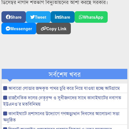
ডিসেম্বর নাগাদ শতভাগ বিদ্যুতায়নের আশা করছে সরকার।
Share
Tweet
Share
WhatsApp
Messenger
Copy Link
সর্বশেষ খবর
আবারো লোভার জব্দকৃত পাথর চুরি করে নিয়ে যাওয়া হচ্ছে আটগ্রামে
রাজনৈতিক দলের নেতৃবৃন্দ ও সুধীজনদের সাথে কানাইঘাটের নবাগত
ইউএনও’র মতবিনিময়
কানাইঘাটে প্রশাসনের উদ্যোগে গণঅভ্যুত্থান দিবসের আলোচনা সভা
অনুষ্ঠিত