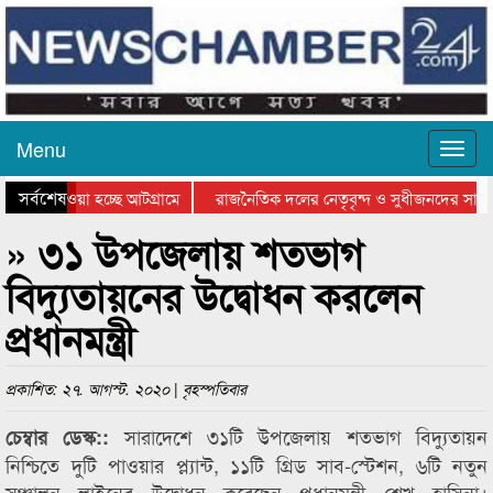
Menu
সর্বশেষ
নিয়ে যাওয়া হচ্ছে আটগ্রামে
রাজনৈতিক দলের নেতৃবৃন্দ ও সুধীজনদের সাথে
রতিযোগিতার পুরস্কার বিতরণ সম্পন্ন
সিলেটে বাংলাদেশ গ্রুপ থিয়েটার ফেডারেশানের 
» ৩১ উপজেলায় শতভাগ
বিদ্যুতায়নের উদ্বোধন করলেন
প্রধানমন্ত্রী
প্রকাশিত: ২৭. আগস্ট. ২০২০ | বৃহস্পতিবার
সারাদেশে ৩১টি উপজেলায় শতভাগ বিদ্যুতায়ন
চেম্বার ডেস্ক::
নিশ্চিতে দুটি পাওয়ার প্ল্যান্ট, ১১টি গ্রিড সাব-স্টেশন, ৬টি নতুন
সঞ্চালন লাইনের উদ্বোধন করেছেন প্রধানমন্ত্রী শেখ হাসিনা।