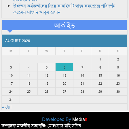
উর্ধ্বতন কর্মকর্তাদের নিয়ে কানাইঘাট স্বাস্থ্য কমপ্লেক্সে পরিদর্শন
করলেন সাংসদ আবুল হাসান
আর্কাইভ
AUGUST 2026
M
T
W
T
F
S
S
1
2
3
4
5
6
7
8
9
10
11
12
13
14
15
16
17
18
19
20
21
22
23
24
25
26
27
28
29
30
31
« Jul
Developed By
Media
it
সম্পাদক মন্ডলীর সভাপতি:
মোহাম্মাদ মহি উদ্দিন