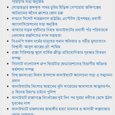
পরিচিতি সভা অনুষ্ঠিত
লোভাছড়ার জব্দকৃত পাথর চুরির হিড়িক! বেপরোয়া জকিগঞ্জের
আটগ্রামের অবৈধ ক্রাশার জোন চক্র
লন্ডনে সিলেট শাহজালাল হাউজিং এস্টেটস (উপশহর) প্রবাসী
অ্যাসোসিয়েশনের সভা অনুষ্ঠিত
কাতারে সড়ক দুর্ঘটনায় নিহত কানাইঘাটের প্রবাসী পাঁচ পরিবারকে
খেলাফত মজলিসের নগদ সহায়তা
বিএনপি সকল ধর্মের মানুষের সমান অধিকার ও ধর্মীয় মুল্যবোধে
বিশ্বাসী: আবুল কাহের চৌ: শামিম
রাজা গিরিশচন্দ্র স্কুলে বার্ষিক ক্রীড়া প্রতিযোগিতার পুরস্কার বিতরণ
সম্পন্ন
সিলেটে বাংলাদেশ গ্রুপ থিয়েটার ফেডারেশানের বিভাগীয় অভিনয়
কর্মশালা সম্পন্ন
বিশ্ব জনসংখ্যা দিবস উপলক্ষে কানাইঘাটে আলোচনা সভা ও সম্মাননা
প্রদান
কানাইঘাটের কিশোর আহাদের খুনি সায়েমের আদালতে আত্মসমর্পন,
৫ দিনের রিমান্ড চাইবে পুলিশ
কানাইঘাট রাজাগঞ্জে নিখোঁজের দুই দিন পর সুরমা নদীতে ভেসে উঠল
যুবকের লাশ
কানাইঘাটে চাঞ্চল্যকর জাহাঙ্গীর হত্যা মামলার ৩ আসামী কক্সবাজার
থেকে গ্রেফতার