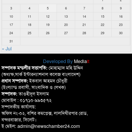
3
4
5
6
7
8
9
10
11
12
13
14
15
16
17
18
19
20
21
22
23
24
25
26
27
28
29
30
31
« Jul
Developed By
Media
it
সম্পাদক মন্ডলীর সভাপতি:
মোহাম্মাদ মহি উদ্দিন
(অধ্যক্ষ,সার্ক ইন্টারন্যাশনাল কলেজ বাংলাদেশ)
প্রধান সম্পাদক:
ইকবাল আহমদ চৌধুরী
(ইংল্যান্ড প্রবাসী, সাংবাদিক ও লেখক)
সম্পাদক:
তাওহীদুল ইসলাম
মোবাইল : ০১৭১০-৯৯৩৫৭২
সম্পাদকীয় কার্যালয়:
অফিস নং-০২, বশির কমপ্লেক্স, লালদিঘীরপার রোড,
বন্দরবাজার, সিলেট।
ই মেইল: admin@newschamber24.com