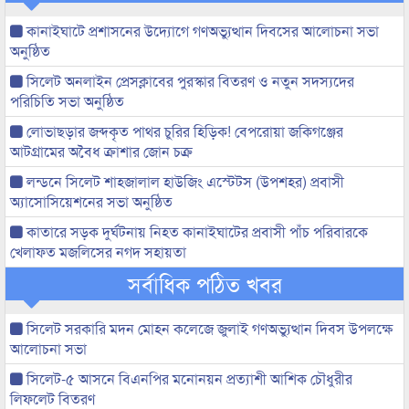
কানাইঘাটে প্রশাসনের উদ্যোগে গণঅভ্যুত্থান দিবসের আলোচনা সভা
অনুষ্ঠিত
সিলেট অনলাইন প্রেসক্লাবের পুরস্কার বিতরণ ও নতুন সদস্যদের
পরিচিতি সভা অনুষ্ঠিত
লোভাছড়ার জব্দকৃত পাথর চুরির হিড়িক! বেপরোয়া জকিগঞ্জের
আটগ্রামের অবৈধ ক্রাশার জোন চক্র
লন্ডনে সিলেট শাহজালাল হাউজিং এস্টেটস (উপশহর) প্রবাসী
অ্যাসোসিয়েশনের সভা অনুষ্ঠিত
কাতারে সড়ক দুর্ঘটনায় নিহত কানাইঘাটের প্রবাসী পাঁচ পরিবারকে
খেলাফত মজলিসের নগদ সহায়তা
সর্বাধিক পঠিত খবর
সিলেট সরকারি মদন মোহন কলেজে জুলাই গণঅভ্যুত্থান দিবস উপলক্ষে
আলোচনা সভা
সিলেট-৫ আসনে বিএনপির মনোনয়ন প্রত্যাশী আশিক চৌধুরীর
লিফলেট বিতরণ