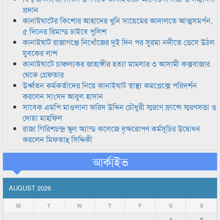
প্রদান
কানাইঘাটের কিশোর আহাদের খুনি সায়েমের আদালতে আত্মসমর্পন,
৫ দিনের রিমান্ড চাইবে পুলিশ
কানাইঘাট রাজাগঞ্জে নিখোঁজের দুই দিন পর সুরমা নদীতে ভেসে উঠল
যুবকের লাশ
কানাইঘাটে চাঞ্চল্যকর জাহাঙ্গীর হত্যা মামলার ৩ আসামী কক্সবাজার
থেকে গ্রেফতার
উর্ধ্বতন কর্মকর্তাদের নিয়ে কানাইঘাট স্বাস্থ্য কমপ্লেক্সে পরিদর্শন
করলেন সাংসদ আবুল হাসান
সাবেক এমপি মাওলানা ফরিদ উদ্দিন চৌধুরী স্মরণে ফ্রান্সে স্মরণসভা ও
দোয়া মাহফিল
রাজা গিরিশচন্দ্র স্কুল অ্যান্ড কলেজে বৃক্ষরোপণ কর্মসূচির উদ্বোধন
করলেন মিফতাহ্ সিদ্দিকী
আর্কাইভ
AUGUST 2026
M
T
W
T
F
S
S
1
2