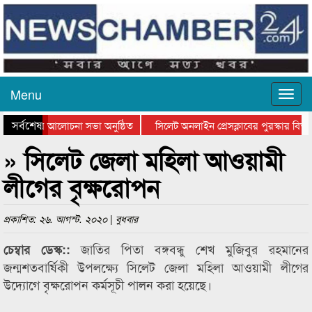
Menu
সর্বশেষ
থান দিবসের আলোচনা সভা অনুষ্ঠিত
সিলেট অনলাইন প্রেসক্লাবের পুরস্কার বিতরণ
আলোচনা সভা ও সম্মাননা প্রদান
কানাইঘাটের কিশোর আহাদের খুনি সায়েমের আ
» সিলেট জেলা মহিলা আওয়ামী
লীগের বৃক্ষরোপন
প্রকাশিত: ২৬. আগস্ট. ২০২০ | বুধবার
জাতির পিতা বঙ্গবন্ধু শেখ মুজিবুর রহমানের
চেম্বার ডেস্ক::
জন্মশতবার্ষিকী উপলক্ষ্যে সিলেট জেলা মহিলা আওয়ামী লীগের
উদ্যোগে বৃক্ষরোপন কর্মসূচী পালন করা হয়েছে।