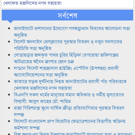
খেলাফত মজলিসের নগদ সহায়তা
সর্বশেষ
কানাইঘাটে প্রশাসনের উদ্যোগে গণঅভ্যুত্থান দিবসের আলোচনা সভা
অনুষ্ঠিত
সিলেট অনলাইন প্রেসক্লাবের পুরস্কার বিতরণ ও নতুন সদস্যদের
পরিচিতি সভা অনুষ্ঠিত
লোভাছড়ার জব্দকৃত পাথর চুরির হিড়িক! বেপরোয়া জকিগঞ্জের
আটগ্রামের অবৈধ ক্রাশার জোন চক্র
লন্ডনে সিলেট শাহজালাল হাউজিং এস্টেটস (উপশহর) প্রবাসী
অ্যাসোসিয়েশনের সভা অনুষ্ঠিত
কাতারে সড়ক দুর্ঘটনায় নিহত কানাইঘাটের প্রবাসী পাঁচ পরিবারকে
খেলাফত মজলিসের নগদ সহায়তা
বিএনপি সকল ধর্মের মানুষের সমান অধিকার ও ধর্মীয় মুল্যবোধে
বিশ্বাসী: আবুল কাহের চৌ: শামিম
রাজা গিরিশচন্দ্র স্কুলে বার্ষিক ক্রীড়া প্রতিযোগিতার পুরস্কার বিতরণ
সম্পন্ন
সিলেটে বাংলাদেশ গ্রুপ থিয়েটার ফেডারেশানের বিভাগীয় অভিনয়
কর্মশালা সম্পন্ন
বিশ্ব জনসংখ্যা দিবস উপলক্ষে কানাইঘাটে আলোচনা সভা ও সম্মাননা