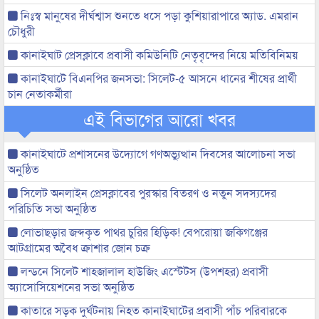
নিঃস্ব মানুষের দীর্ঘশ্বাস শুনতে ধসে পড়া কুশিয়ারাপারে অ্যাড. এমরান
চৌধুরী
কানাইঘাট প্রেসক্লাবে প্রবাসী কমিউনিটি নেতৃবৃন্দের নিয়ে মতিবিনিময়
কানাইঘাটে বিএনপির জনসভা: সিলেট-৫ আসনে ধানের শীষের প্রার্থী
চান নেতাকর্মীরা
এই বিভাগের আরো খবর
কানাইঘাটে প্রশাসনের উদ্যোগে গণঅভ্যুত্থান দিবসের আলোচনা সভা
অনুষ্ঠিত
সিলেট অনলাইন প্রেসক্লাবের পুরস্কার বিতরণ ও নতুন সদস্যদের
পরিচিতি সভা অনুষ্ঠিত
লোভাছড়ার জব্দকৃত পাথর চুরির হিড়িক! বেপরোয়া জকিগঞ্জের
আটগ্রামের অবৈধ ক্রাশার জোন চক্র
লন্ডনে সিলেট শাহজালাল হাউজিং এস্টেটস (উপশহর) প্রবাসী
অ্যাসোসিয়েশনের সভা অনুষ্ঠিত
কাতারে সড়ক দুর্ঘটনায় নিহত কানাইঘাটের প্রবাসী পাঁচ পরিবারকে