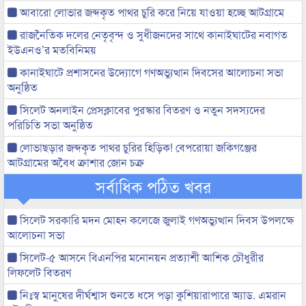
আবারো লোভার জব্দকৃত পাথর চুরি করে নিয়ে যাওয়া হচ্ছে আটগ্রামে
রাজনৈতিক দলের নেতৃবৃন্দ ও সুধীজনদের সাথে কানাইঘাটের নবাগত
ইউএনও’র মতবিনিময়
কানাইঘাটে প্রশাসনের উদ্যোগে গণঅভ্যুত্থান দিবসের আলোচনা সভা
অনুষ্ঠিত
সিলেট অনলাইন প্রেসক্লাবের পুরস্কার বিতরণ ও নতুন সদস্যদের
পরিচিতি সভা অনুষ্ঠিত
লোভাছড়ার জব্দকৃত পাথর চুরির হিড়িক! বেপরোয়া জকিগঞ্জের
আটগ্রামের অবৈধ ক্রাশার জোন চক্র
সর্বাধিক পঠিত খবর
সিলেট সরকারি মদন মোহন কলেজে জুলাই গণঅভ্যুত্থান দিবস উপলক্ষে
আলোচনা সভা
সিলেট-৫ আসনে বিএনপির মনোনয়ন প্রত্যাশী আশিক চৌধুরীর
লিফলেট বিতরণ
নিঃস্ব মানুষের দীর্ঘশ্বাস শুনতে ধসে পড়া কুশিয়ারাপারে অ্যাড. এমরান