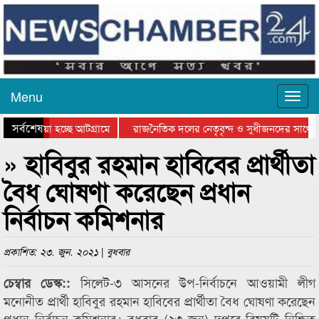
Menu
সর্বশেষ
য়ে যাওয়া হচ্ছে আটগ্রামে
রাজনৈতিক দলের নেতৃবৃন্দ ও সুধীজনদের সাথে 
িযোগিতার পুরস্কার বিতরণ সম্পন্ন
সিলেটে বাংলাদেশ গ্রুপ থিয়েটার ফেডারেশানের বি
» হাবিবুর রহমান হাবিবের প্রার্থীতা
বৈধ ঘোষণা করেছেন প্রধান
নির্বাচন কমিশনার
প্রকাশিত: ২৩. জুন. ২০২১ | বুধবার
সিলেট-৩ আসনের উপ-নির্বাচনে আওয়ামী লীগ
চেম্বার ডেস্ক::
মনোনীত প্রার্থী হাবিবুর রহমান হাবিবের প্রার্থীতা বৈধ ঘোষণা করেছেন
প্রধান নির্বাচন কমিশনার। বুধবার (২৩ জুন) দুপুরে বিষয়টি নিশ্চিত