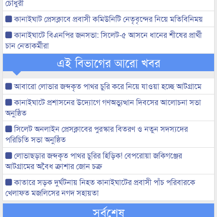
চৌধুরী
কানাইঘাট প্রেসক্লাবে প্রবাসী কমিউনিটি নেতৃবৃন্দের নিয়ে মতিবিনিময়
কানাইঘাটে বিএনপির জনসভা: সিলেট-৫ আসনে ধানের শীষের প্রার্থী
চান নেতাকর্মীরা
এই বিভাগের আরো খবর
আবারো লোভার জব্দকৃত পাথর চুরি করে নিয়ে যাওয়া হচ্ছে আটগ্রামে
কানাইঘাটে প্রশাসনের উদ্যোগে গণঅভ্যুত্থান দিবসের আলোচনা সভা
অনুষ্ঠিত
সিলেট অনলাইন প্রেসক্লাবের পুরস্কার বিতরণ ও নতুন সদস্যদের
পরিচিতি সভা অনুষ্ঠিত
লোভাছড়ার জব্দকৃত পাথর চুরির হিড়িক! বেপরোয়া জকিগঞ্জের
আটগ্রামের অবৈধ ক্রাশার জোন চক্র
কাতারে সড়ক দুর্ঘটনায় নিহত কানাইঘাটের প্রবাসী পাঁচ পরিবারকে
খেলাফত মজলিসের নগদ সহায়তা
সর্বশেষ