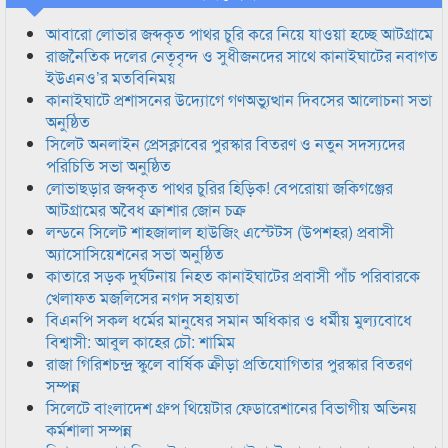
আবারো লোভার জব্দকৃত পাথর চুরি করে নিয়ে যাওয়া হচ্ছে আটগ্রামে
রাজনৈতিক দলের নেতৃবৃন্দ ও সুধীজনদের সাথে কানাইঘাটের নবাগত
ইউএনও’র মতবিনিময়
কানাইঘাটে প্রশাসনের উদ্যোগে গণঅভ্যুত্থান দিবসের আলোচনা সভা
অনুষ্ঠিত
সিলেট অনলাইন প্রেসক্লাবের পুরস্কার বিতরণ ও নতুন সদস্যদের
পরিচিতি সভা অনুষ্ঠিত
লোভাছড়ার জব্দকৃত পাথর চুরির হিড়িক! বেপরোয়া জকিগঞ্জের
আটগ্রামের অবৈধ ক্রাশার জোন চক্র
লন্ডনে সিলেট শাহজালাল হাউজিং এস্টেটস (উপশহর) প্রবাসী
অ্যাসোসিয়েশনের সভা অনুষ্ঠিত
কাতারে সড়ক দুর্ঘটনায় নিহত কানাইঘাটের প্রবাসী পাঁচ পরিবারকে
খেলাফত মজলিসের নগদ সহায়তা
বিএনপি সকল ধর্মের মানুষের সমান অধিকার ও ধর্মীয় মুল্যবোধে
বিশ্বাসী: আবুল কাহের চৌ: শামিম
রাজা গিরিশচন্দ্র স্কুলে বার্ষিক ক্রীড়া প্রতিযোগিতার পুরস্কার বিতরণ
সম্পন্ন
সিলেটে বাংলাদেশ গ্রুপ থিয়েটার ফেডারেশানের বিভাগীয় অভিনয়
কর্মশালা সম্পন্ন