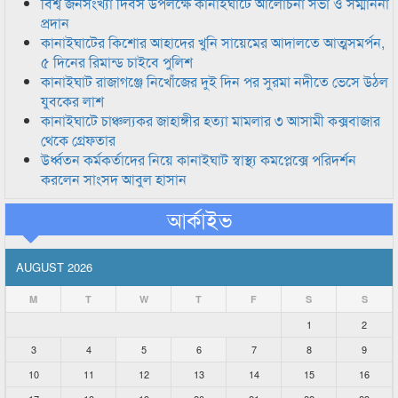
বিশ্ব জনসংখ্যা দিবস উপলক্ষে কানাইঘাটে আলোচনা সভা ও সম্মাননা
প্রদান
কানাইঘাটের কিশোর আহাদের খুনি সায়েমের আদালতে আত্মসমর্পন,
৫ দিনের রিমান্ড চাইবে পুলিশ
কানাইঘাট রাজাগঞ্জে নিখোঁজের দুই দিন পর সুরমা নদীতে ভেসে উঠল
যুবকের লাশ
কানাইঘাটে চাঞ্চল্যকর জাহাঙ্গীর হত্যা মামলার ৩ আসামী কক্সবাজার
থেকে গ্রেফতার
উর্ধ্বতন কর্মকর্তাদের নিয়ে কানাইঘাট স্বাস্থ্য কমপ্লেক্সে পরিদর্শন
করলেন সাংসদ আবুল হাসান
আর্কাইভ
AUGUST 2026
M
T
W
T
F
S
S
1
2
3
4
5
6
7
8
9
10
11
12
13
14
15
16