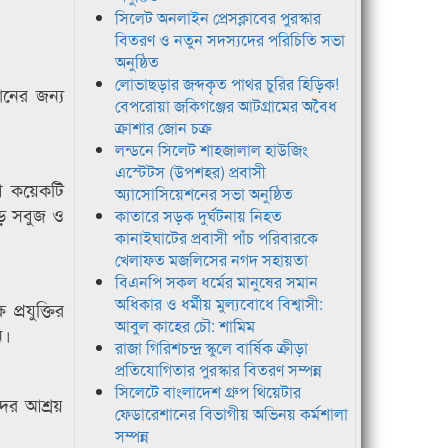
সিলেট অনলাইন প্রেসক্লাবের পুরস্কার
বিতরণ ও নতুন সদস্যদের পরিচিতি সভা
অনুষ্ঠিত
লোভাছড়ার জব্দকৃত পাথর চুরির হিড়িক!
ানের জন্য
বেপরোয়া জকিগঞ্জের আটগ্রামের অবৈধ
ক্রাশার জোন চক্র
লন্ডনে সিলেট শাহজালাল হাউজিং
এস্টেটস (উপশহর) প্রবাসী
ে কয়েকটি
অ্যাসোসিয়েশনের সভা অনুষ্ঠিত
ুড়ে সবুজ ও
কাতারে সড়ক দুর্ঘটনায় নিহত
কানাইঘাটের প্রবাসী পাঁচ পরিবারকে
খেলাফত মজলিসের নগদ সহায়তা
বিএনপি সকল ধর্মের মানুষের সমান
অধিকার ও ধর্মীয় মুল্যবোধে বিশ্বাসী:
প্রযুক্তির
আবুল কাহের চৌ: শামিম
ি।
রাজা গিরিশচন্দ্র স্কুলে বার্ষিক ক্রীড়া
প্রতিযোগিতার পুরস্কার বিতরণ সম্পন্ন
সিলেটে বাংলাদেশ গ্রুপ থিয়েটার
দের আশ্রয়
ফেডারেশানের বিভাগীয় অভিনয় কর্মশালা
সম্পন্ন