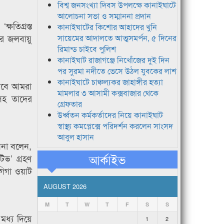
বিশ্ব জনসংখ্যা দিবস উপলক্ষে কানাইঘাটে
আলোচনা সভা ও সম্মাননা প্রদান
ষতিগ্রস্ত
কানাইঘাটের কিশোর আহাদের খুনি
ছর জলবায়ু
সায়েমের আদালতে আত্মসমর্পন, ৫ দিনের
রিমান্ড চাইবে পুলিশ
কানাইঘাট রাজাগঞ্জে নিখোঁজের দুই দিন
পর সুরমা নদীতে ভেসে উঠল যুবকের লাশ
কানাইঘাটে চাঞ্চল্যকর জাহাঙ্গীর হত্যা
সেবে আমরা
মামলার ৩ আসামী কক্সবাজার থেকে
িসহ তাদের
গ্রেফতার
উর্ধ্বতন কর্মকর্তাদের নিয়ে কানাইঘাট
স্বাস্থ্য কমপ্লেক্সে পরিদর্শন করলেন সাংসদ
আবুল হাসান
িনা বলেন,
আর্কাইভ
িভ’ গ্রহণ
গিগা ওয়াট
AUGUST 2026
M
T
W
T
F
S
S
 মধ্য দিয়ে
1
2