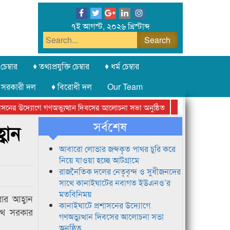
৭ই আগস্ট, ২০২৬ খ্রিস্টাব্দ
চেম্বার
♦ তথ্যপ্রযুক্তি চেম্বার
♦ ধর্ম চেম্বার
 সরকারী দল
♦ বিরোধী দল
Our Team
নের উদ্যোগে গণঅভ্যুত্থান দিবসের আলোচনা সভা অনুষ্ঠিত
সিলেট অনলাইন প্রেসক
সর্বশেষ
বান
আবারো লোভার জব্দকৃত পাথর চুরি করে
নিয়ে যাওয়া হচ্ছে আটগ্রামে
রাজনৈতিক দলের নেতৃবৃন্দ ও সুধীজনদের
সাথে কানাইঘাটের নবাগত ইউএনও’র
মতবিনিময়
ার আহ্বান
কানাইঘাটে প্রশাসনের উদ্যোগে
েলথ সরকার
গণঅভ্যুত্থান দিবসের আলোচনা সভা
অনুষ্ঠিত