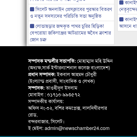
কানাইঘা
সিলেট অনলাইন প্রেসক্লাবের পুরস্কার বিতরণ
নেতৃবৃন্দ
ও নতুন সদস্যদের পরিচিতি সভা অনুষ্ঠিত
কানাই
লোভাছড়ার জব্দকৃত পাথর চুরির হিড়িক!
আসনে ধানে
বেপরোয়া জকিগঞ্জের আটগ্রামের অবৈধ ক্রাশার
জোন চক্র
সম্পাদক মন্ডলীর সভাপতি:
মোহাম্মাদ মহি উদ্দিন
(অধ্যক্ষ,সার্ক ইন্টারন্যাশনাল কলেজ বাংলাদেশ)
প্রধান সম্পাদক:
ইকবাল আহমদ চৌধুরী
(ইংল্যান্ড প্রবাসী, সাংবাদিক ও লেখক)
সম্পাদক:
তাওহীদুল ইসলাম
মোবাইল : ০১৭১০-৯৯৩৫৭২
সম্পাদকীয় কার্যালয়:
অফিস নং-০২, বশির কমপ্লেক্স, লালদিঘীরপার
রোড,
বন্দরবাজার, সিলেট।
ই মেইল: admin@newschamber24.com