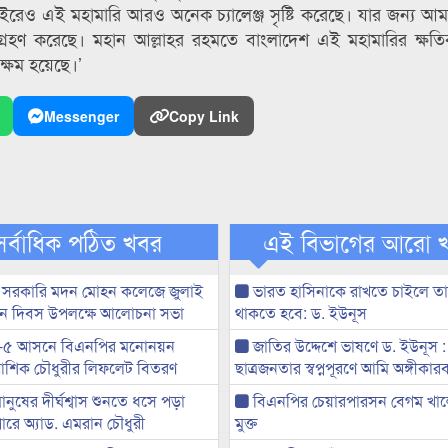
র বাইরেও এই মহামারি আরও অনেক চ্যালেঞ্জ সৃষ্টি করেছে। যার জন্য আ
া গ্রহণ করেছে। মহান আল্লাহর রহমতে বাংলাদেশ এই মহামারির ক্ষতি
ক্ষম হয়েছে।’
Messenger
Copy Link
সর্বাধিক পঠিত খবর
এই বিভাগের আরো 
 সরকারি মদন মোহন কলেজে জুলাই
ভারত হাসিনাকে রাখতে চাইলে তা
্থান দিবস উপলক্ষে আলোচনা সভা
থাকতে হবে: ড. ইউনূস
-৫ আসনে বিএনপির মনোনয়ন
জাতির উদ্দেশে ভাষণে ড. ইউনূস :
ী আশিক চৌধুরীর লিফলেট বিতরণ
ছাত্রজনতার স্বপ্নপূরণে আমি অঙ্গীকারব
মানুষের দীর্ঘশ্বাস শুনতে ধসে পড়া
বিএনপির চেয়ারপারসন বেগম খাল
ারে অ্যাড. এমরান চৌধুরী
মুক্ত