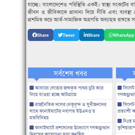
যাচ্ছে। বাংলাদেশেও পরিস্থিতি একই। স্বাস্থ্য সংকটে
জীবন ও জীবিকাকে প্রাধান্য দিয়ে নীতি এবং ব্যবস্থ
প্রশমিত করে আর্ত-সামাজিক অগ্রগতি অব্যাহত রাখতে স
Share
Tweet
Share
WhatsApp
সর্বশেষ খবর
আবারো লোভার জব্দকৃত পাথর চুরি করে
সিলেট
নিয়ে যাওয়া হচ্ছে আটগ্রামে
গণঅভ্যুত
রাজনৈতিক দলের নেতৃবৃন্দ ও সুধীজনদের
সিলেট
সাথে কানাইঘাটের নবাগত ইউএনও’র
প্রত্যাশ
মতবিনিময়
নিঃস্ব 
কানাইঘাটে প্রশাসনের উদ্যোগে গণঅভ্যুত্থান
কুশিয়ারাপ
দিবসের আলোচনা সভা অনুষ্ঠিত