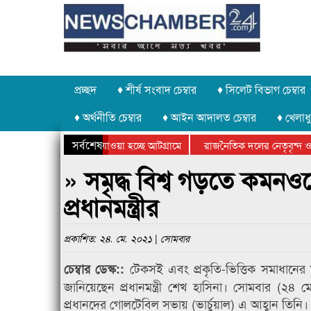
প্রচ্ছদ
♦ শীর্ষ সংবাদ চেম্বার
♦ সিলেট বিভাগ চেম্বার
♦ অর্থনীতি চেম্বার
♦ আইন আদালত চেম্বার
♦ খেলাধু
সর্বশেষ
 পাথর চুরি করে নিয়ে যাওয়া হচ্ছে আটগ্রামে
রাজনৈতিক দলের নেতৃবৃন্দ ও 
 বার্ষিক ক্রীড়া প্রতিযোগিতার পুরস্কার বিতরণ সম্পন্ন
সিলেটে বাংলাদেশ গ্রুপ থিয়ে
» সমৃদ্ধ বিশ্ব গড়তে কমনও
প্রধানমন্ত্রীর
প্রকাশিত: ২৪. মে. ২০২১ | সোমবার
টেকসই এবং প্রকৃতি-ভিত্তিক সমাধানের
চেম্বার ডেস্ক::
জানিয়েছেন প্রধানমন্ত্রী শেখ হাসিনা। সোমবার (২
প্রধানদের গোলটেবিল সভায় (ভার্চুয়াল) এ আহ্বান তিনি।