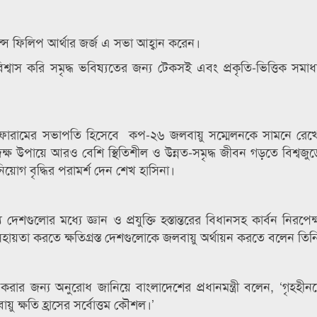
িন্স ফিলিপ আর্থার জর্জ এ সভা আহ্বান করেন।
িশ্বাস করি সমৃদ্ধ ভবিষ্যতের জন্য টেকসই এবং প্রকৃতি-ভিত্তিক সমাধ
ফোরামের সভাপতি হিসেবে কপ-২৬ জলবায়ু সম্মেলনকে সামনে রেখ
এবং দক্ষ উপায়ে আরও বেশি স্থিতিশীল ও উন্নত-সমৃদ্ধ জীবন গড়তে বিশ্বজ
নিয়োগ বৃদ্ধির পরামর্শ দেন শেখ হাসিনা।
েশগুলোর মধ্যে জ্ঞান ও প্রযুক্তি হস্তান্তরের বিধানসহ কার্বন নিরপেক্ষ 
য়তা করতে ক্ষতিগ্রস্ত দেশগুলোকে জলবায়ু অর্থায়ন করতে বলেন তিন
রার জন্য অনুরোধ জানিয়ে বাংলাদেশের প্রধানমন্ত্রী বলেন, ‘গৃহহীন
়ু ক্ষতি হ্রাসের সর্বোত্তম কৌশল।’