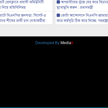
ট প্রেসক্লাবে প্রবাসী কমিউনিটি
অপরাধীদের খুঁজে বের করে বিচার
ের নিয়ে মতিবিনিময়
মুখোমুখি করুন : প্রধানমন্ত্রী
ঘাটে বিএনপির জনসভা: সিলেট-৫
কোটা আন্দোলনে বিএনপি-জামায়া
র শীষের প্রার্থী চান নেতাকর্মীরা
করে কর্মসূচি ঠিক করে দিচ্ছে: পররাষ্ট্রমন্
Developed By
Media
it