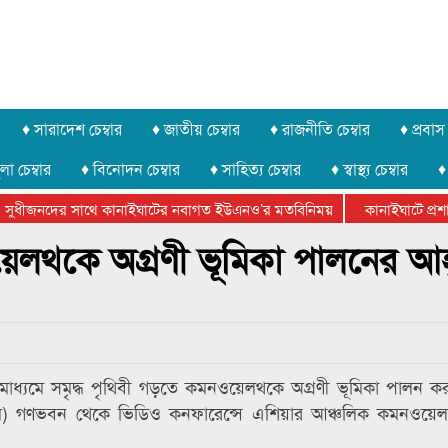
♦ সারাদেশ চেম্বার
♦ জাতীয় চেম্বার
♦ রাজনীতি চেম্বার
♦ প্রবাস 
লা চেম্বার
♦ বিনোদন চেম্বার
♦ সাহিত্য চেম্বার
♦ স্বাস্থ্য চেম্বার
♦
সুধীজনদের সাথে কানাইঘাটের নবাগত ইউএনও’র মতবিনিময়
কানাইঘাটে প্রশাস
টার ফেডারেশানের বিভাগীয় অভিনয় কর্মশালা সম্পন্ন
য়েলথকে অগ্রণী ভূমিকা পালনের আহ্
 মাধ্যমে সমৃদ্ধ পৃথিবী গড়তে কমনওয়েলথকে অগ্রণী ভূমিকা পালন কর
৪ মে) গণভবন থেকে ভিডিও কনফারেন্সে এশিয়ার আঞ্চলিক কমনওয়