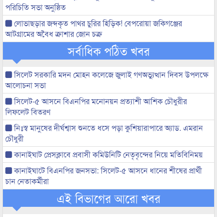
পরিচিতি সভা অনুষ্ঠিত
লোভাছড়ার জব্দকৃত পাথর চুরির হিড়িক! বেপরোয়া জকিগঞ্জের
আটগ্রামের অবৈধ ক্রাশার জোন চক্র
সর্বাধিক পঠিত খবর
সিলেট সরকারি মদন মোহন কলেজে জুলাই গণঅভ্যুত্থান দিবস উপলক্ষে
আলোচনা সভা
সিলেট-৫ আসনে বিএনপির মনোনয়ন প্রত্যাশী আশিক চৌধুরীর
লিফলেট বিতরণ
নিঃস্ব মানুষের দীর্ঘশ্বাস শুনতে ধসে পড়া কুশিয়ারাপারে অ্যাড. এমরান
চৌধুরী
কানাইঘাট প্রেসক্লাবে প্রবাসী কমিউনিটি নেতৃবৃন্দের নিয়ে মতিবিনিময়
কানাইঘাটে বিএনপির জনসভা: সিলেট-৫ আসনে ধানের শীষের প্রার্থী
চান নেতাকর্মীরা
এই বিভাগের আরো খবর