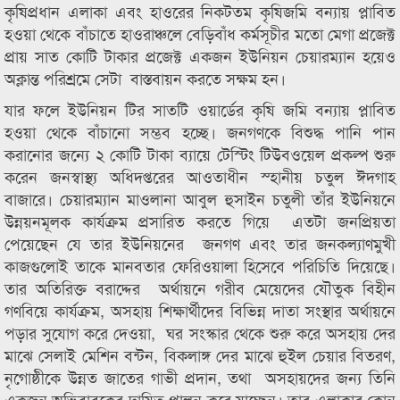
কৃষিপ্রধান এলাকা এবং হাওরের নিকটতম কৃষিজমি বন্যায় প্লাবিত
হওয়া থেকে বাঁচাতে হাওরাঞ্চলে বেড়িবাঁধ কর্মসূচীর মতো মেগা প্রজেক্ট
প্রায় সাত কোটি টাকার প্রজেক্ট একজন ইউনিয়ন চেয়ারম্যান হয়েও
অক্লান্ত পরিশ্রমে সেটা বাস্তবায়ন করতে সক্ষম হন।
যার ফলে ইউনিয়ন টির সাতটি ওয়ার্ডের কৃষি জমি বন্যায় প্লাবিত
হওয়া থেকে বাঁচানো সম্ভব হচ্ছে। জনগণকে বিশুদ্ধ পানি পান
করানোর জন্যে ২ কোটি টাকা ব্যায়ে টেস্টিং টিউবওয়েল প্রকল্প শুরু
করেন জনস্বাস্থ্য অধিদপ্তরের আওতাধীন স্হানীয় চতুল ঈদগাহ
বাজারে। চেয়ারম্যান মাওলানা আবুল হুসাইন চতুলী তাঁর ইউনিয়নে
উন্নয়নমূলক কার্যক্রম প্রসারিত করতে গিয়ে এতটা জনপ্রিয়তা
পেয়েছেন যে তার ইউনিয়নের জনগণ এবং তার জনকল্যাণমুখী
কাজগুলোই তাকে মানবতার ফেরিওয়ালা হিসেবে পরিচিতি দিয়েছে।
তার অতিরিক্ত বরাদ্দের অর্থায়নে গরীব মেয়েদের যৌতুক বিহীন
গণবিয়ে কার্যক্রম, অসহায় শিক্ষার্থীদের বিভিন্ন দাতা সংস্থার অর্থায়নে
পড়ার সুযোগ করে দেওয়া, ঘর সংস্কার থেকে শুরু করে অসহায় দের
মাঝে সেলাই মেশিন বন্টন, বিকলাঙ্গ দের মাঝে হুইল চেয়ার বিতরণ,
নৃগোষ্ঠীকে উন্নত জাতের গাভী প্রদান, তথা অসহায়দের জন্য তিনি
একজন অভিবাবকের দায়িত্ব পালন করে যাচ্ছেন। তার এলাকার কোন