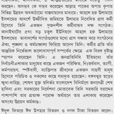
করছেন। অসম্ভব কে সম্ভব করেছেন আল্লাহ পাকের অপার কৃপায়
বিভিন্ন উন্নয়ন অবকাঠামো বাস্তবায়নের মাধ্যমে। আহলে হক্ব উলামায়ে
ইসলামের আদর্শে উজ্জীবিত জমিয়তে উলামার নিবেদিত প্রাণ কর্মী
হিসেবে তিনি একজন সৃজনশীল কর্মীবান্ধব দক্ষ সংগঠক।
কানাইঘাটের ৫নং বড় চতুল ইউনিয়নে আহলে হক্ব উলামায়ে
ইসলামের ভাবাদর্শের সংগঠগুলোর মধ্যে প্রাণ সঞ্চার করে সংগঠনের
ঐক্য, শৃঙ্খলা ও কর্মচাঞ্চাল্য ফিরিয়ে আনেন তিনি। কর্মীর প্রতি তাঁর
আন্তরিক নির্ভেজাল ভালোবাসাপূর্ণ সম্পর্কের ক্ষেত্রে এক বিরল দৃষ্টান্ত
স্হাপন করেছেন তিনি। এ জনপ্রতিনিধি ইতিমধ্যে তাঁর
নির্বাচনীএলাকার মানুষের কাছে একজন পরিক্ষিত, নিঃস্বর্থবান, ত্যাগী,
কর্মপরায়ণ, স্পষ্টবাদী, ব্যাক্তিগত জীবনের একজন সাহসী মানুষ
হিসেবে পরিচিত ও সকলের কাছে সমাদৃত হয়েছেন। বঙ্গবন্ধুর স্বপ্নের
ক্ষুধা-দারিদ্র, শোষণ মুক্ত স্বনির্ভর বাংলাদেশ বিনির্মাণে জননেত্রী শেখ
হাসিনা এবং সরকারের নির্দেশনা মোতাবেক তিনি সরকারি বরাদ্দের
পাশাপাশি তার প্রত্যক্ষ পরোক্ষ অর্থায়নে তার এলাকায় করেছেন
অসংখ্য উন্নয়ন কর্মকাণ্ড।
ঈদুল ফিতরে ঈদ উপহার বিতরন ও নগদ টাকা বিতরন করেন।