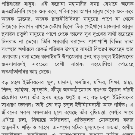
পরিবারের মানুষ। এই করোনা মহামারীর সময় যেখানে অনেক
জনপ্রতিনিধি থেকে শুরু করে, পরিবারের আপন মানুষ থেকে শুরু করে
অনেক ডাক্তার, অনেক রাজনীতিবিদরা মানুষের পাশে না থেকে
নিজেকে নিরাপদ রাখতে চেষ্টায় ছিলো ঠিক সেইখানে মাওলানা আবুল
হুসাইন চতুলী মানুষের পাশে থেকে তাদের সুখ দুঃখের সাথী হয়েছেন
দিনরাত না ভেবে। তিনি সরকারি বরাদ্দের পাশাপাশি বিভিন্ন দাতা
সংস্হার অর্থায়নে রেকর্ড পরিমান উপহার সামগ্রী বিতরণ করেছেন তার
এলাকায়। বলা হচ্ছে কানাইঘাট উপজেলার ৫নং বড় চতুল ইউনিয়নের
জনসাধারণই সবচেয়ে বেশী সাহায্য সহযোগিতা পেয়েছে
জনপ্রতিনিধির কাছ থেকে।
বড় চতুল ইউনিয়নের স্কুল, মাদ্রাসা, মসজিদ, মন্দির, শিক্ষা, স্বাস্থ্য,
শিল্প, সাহিত্য, সাংস্কৃতি, ক্রীড়া অবকাঠামোগত ব্যাপক উন্নয়ন তাঁরই
প্রচেষ্ঠার ফল। তাঁর হৃদয় জুড়ে শুধুই ৫ নং বড় চতুল ইউনিয়নের
সাধারণ জনগন। তাই তো বড় চতুল ইউনিয়নবাসী আজ গর্বিত। এ
জীবনের সকল সফলতার মুলে রয়েছে তাঁর বুদ্ধিমত্তা, ধের্য্যর সাথে
এগিয়ে চলা, সিদ্ধান্তে অবিচলতা, প্রতিকূলতা মোকাবেলা করার
অতুলনীয় শক্তি ও সাহস, জনগণের সঠিক মূল্যায়নের ক্ষমতা, অসীম
সাহসীকতা, মানবিকতা, ও আত্মপ্রত্যয়ের মাধ্যমে দায়িত্ব পালন