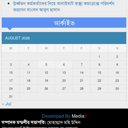
উর্ধ্বতন কর্মকর্তাদের নিয়ে কানাইঘাট স্বাস্থ্য কমপ্লেক্সে পরিদর্শন
করলেন সাংসদ আবুল হাসান
আর্কাইভ
AUGUST 2026
M
T
W
T
F
S
S
1
2
3
4
5
6
7
8
9
10
11
12
13
14
15
16
17
18
19
20
21
22
23
24
25
26
27
28
29
30
31
« Jul
Developed By
Media
it
সম্পাদক মন্ডলীর সভাপতি:
মোহাম্মাদ মহি উদ্দিন