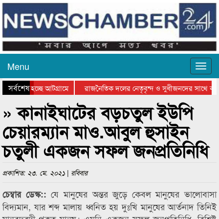
Menu
সর্বশেষ
াওয়া হচ্ছে আটগ্রামে
রাজনৈতিক দলের নেতৃবৃন্দ ও সুধীজনদের সাথে কানা
তার পুরস্কার বিতরণ সম্পন্ন
সিলেটে বাংলাদেশ গ্রুপ থিয়েটার ফেডারেশানের বিভাগী
» কানাইঘাটের বড়চতুল ইউপি
চেয়ারম্যান মাও.আবুল হুসাইন
চতুলী একজন সফল জনপ্রতিনিধি
প্রকাশিত: ২৩. মে. ২০২১ | রবিবার
যে মানুষের অন্তর জুড়ে কেবল মানুষের ভালোবাসা
চেম্বার ডেস্ক::
বিদ্যমান, যার শব্দ মালায় ধ্বনিত হয় দুঃখি মানুষের আর্তনাদ তিনিই
মানবদরদী প্রকৃত মানুষ। এমনি একজন সফল জনপ্রতিনিধি, বিশিষ্ট