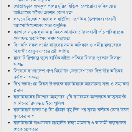
লোভাছড়ার জব্দকৃত পাথর চুরির হিড়িক! বেপরোয়া জকিগঞ্জের
আটগ্রামের অবৈধ ক্রাশার জোন চক্র
লন্ডনে সিলেট শাহজালাল হাউজিং এস্টেটস (উপশহর) প্রবাসী
অ্যাসোসিয়েশনের সভা অনুষ্ঠিত
কাতারে সড়ক দুর্ঘটনায় নিহত কানাইঘাটের প্রবাসী পাঁচ পরিবারকে
খেলাফত মজলিসের নগদ সহায়তা
বিএনপি সকল ধর্মের মানুষের সমান অধিকার ও ধর্মীয় মুল্যবোধে
বিশ্বাসী: আবুল কাহের চৌ: শামিম
রাজা গিরিশচন্দ্র স্কুলে বার্ষিক ক্রীড়া প্রতিযোগিতার পুরস্কার বিতরণ
সম্পন্ন
সিলেটে বাংলাদেশ গ্রুপ থিয়েটার ফেডারেশানের বিভাগীয় অভিনয়
কর্মশালা সম্পন্ন
বিশ্ব জনসংখ্যা দিবস উপলক্ষে কানাইঘাটে আলোচনা সভা ও সম্মাননা
প্রদান
কানাইঘাটের কিশোর আহাদের খুনি সায়েমের আদালতে আত্মসমর্পন,
৫ দিনের রিমান্ড চাইবে পুলিশ
কানাইঘাট রাজাগঞ্জে নিখোঁজের দুই দিন পর সুরমা নদীতে ভেসে উঠল
যুবকের লাশ
কানাইঘাটে চাঞ্চল্যকর জাহাঙ্গীর হত্যা মামলার ৩ আসামী কক্সবাজার
থেকে গ্রেফতার