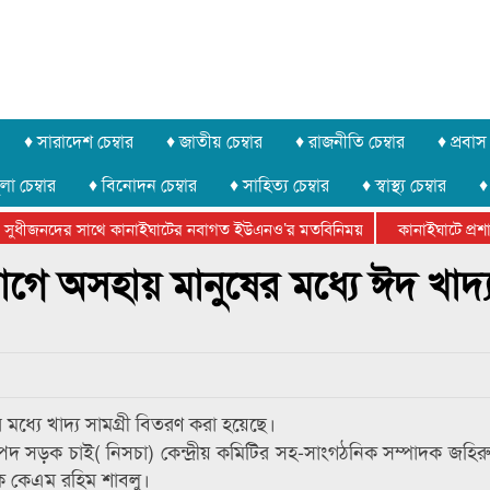
♦ সারাদেশ চেম্বার
♦ জাতীয় চেম্বার
♦ রাজনীতি চেম্বার
♦ প্রবাস 
লা চেম্বার
♦ বিনোদন চেম্বার
♦ সাহিত্য চেম্বার
♦ স্বাস্থ্য চেম্বার
♦
সুধীজনদের সাথে কানাইঘাটের নবাগত ইউএনও’র মতবিনিময়
কানাইঘাটে প্রশাসন
টার ফেডারেশানের বিভাগীয় অভিনয় কর্মশালা সম্পন্ন
াগে অসহায় মানুষের মধ্যে ঈদ খাদ্
মধ্যে খাদ্য সামগ্রী বিতরণ করা হয়েছে।
পদ সড়ক চাই( নিসচা) কেন্দ্রীয় কমিটির সহ-সাংগঠনিক সম্পাদক জহি
পাদক কেএম রহিম শাবলু।