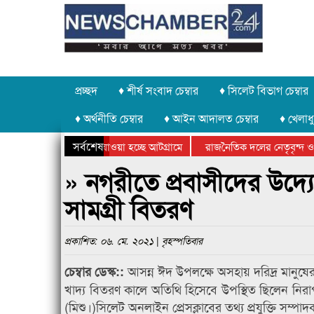
প্রচ্ছদ
♦ শীর্ষ সংবাদ চেম্বার
♦ সিলেট বিভাগ চেম্বার
♦ অর্থনীতি চেম্বার
♦ আইন আদালত চেম্বার
♦ খেলাধু
সর্বশেষ
 পাথর চুরি করে নিয়ে যাওয়া হচ্ছে আটগ্রামে
রাজনৈতিক দলের নেতৃবৃন্দ ও 
 বার্ষিক ক্রীড়া প্রতিযোগিতার পুরস্কার বিতরণ সম্পন্ন
সিলেটে বাংলাদেশ গ্রুপ থিয়ে
» নগরীতে প্রবাসীদের উদ্যে
সামগ্রী বিতরণ
প্রকাশিত: ০৬. মে. ২০২১ | বৃহস্পতিবার
আসন্ন ঈদ উপলক্ষে অসহায় দরিদ্র মানুষের 
চেম্বার ডেস্ক::
খাদ্য বিতরণ কালে অতিথি হিসেবে উপস্থিত ছিলেন নিরা
(মিশু।)সিলেট অনলাইন প্রেসক্লাবের তথ্য প্রযুক্তি সম্