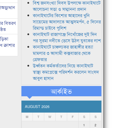
বিশ্ব জনসংখ্যা দিবস উপলক্ষে কানাইঘাটে
ভ্যুত্থান
আলোচনা সভা ও সম্মাননা প্রদান
কানাইঘাটের কিশোর আহাদের খুনি
সায়েমের আদালতে আত্মসমর্পন, ৫ দিনের
কার বিতরণ
রিমান্ড চাইবে পুলিশ
্ঠিত
কানাইঘাট রাজাগঞ্জে নিখোঁজের দুই দিন
িড়িক!
পর সুরমা নদীতে ভেসে উঠল যুবকের লাশ
 ক্রাশার
কানাইঘাটে চাঞ্চল্যকর জাহাঙ্গীর হত্যা
মামলার ৩ আসামী কক্সবাজার থেকে
গ্রেফতার
উর্ধ্বতন কর্মকর্তাদের নিয়ে কানাইঘাট
স্বাস্থ্য কমপ্লেক্সে পরিদর্শন করলেন সাংসদ
আবুল হাসান
আর্কাইভ
AUGUST 2026
M
T
W
T
F
S
S
1
2