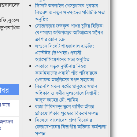
ত্তবানদের
সিলেট অনলাইন প্রেসক্লাবের পুরস্কার
বিতরণ ও নতুন সদস্যদের পরিচিতি সভা
অনুষ্ঠিত
রফি,সুহেল
লোভাছড়ার জব্দকৃত পাথর চুরির হিড়িক!
েড়শতাধিক
বেপরোয়া জকিগঞ্জের আটগ্রামের অবৈধ
ক্রাশার জোন চক্র
লন্ডনে সিলেট শাহজালাল হাউজিং
এস্টেটস (উপশহর) প্রবাসী
অ্যাসোসিয়েশনের সভা অনুষ্ঠিত
কাতারে সড়ক দুর্ঘটনায় নিহত
কানাইঘাটের প্রবাসী পাঁচ পরিবারকে
খেলাফত মজলিসের নগদ সহায়তা
বিএনপি সকল ধর্মের মানুষের সমান
খবর
অধিকার ও ধর্মীয় মুল্যবোধে বিশ্বাসী:
আবুল কাহের চৌ: শামিম
ি করে
রাজা গিরিশচন্দ্র স্কুলে বার্ষিক ক্রীড়া
প্রতিযোগিতার পুরস্কার বিতরণ সম্পন্ন
সিলেটে বাংলাদেশ গ্রুপ থিয়েটার
ধীজনদের
ফেডারেশানের বিভাগীয় অভিনয় কর্মশালা
র
সম্পন্ন