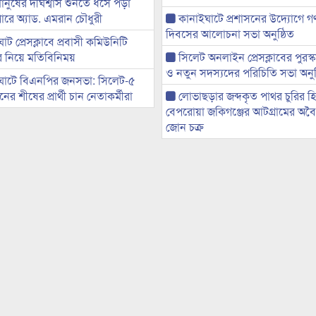
মানুষের দীর্ঘশ্বাস শুনতে ধসে পড়া
ারে অ্যাড. এমরান চৌধুরী
কানাইঘাটে প্রশাসনের উদ্যোগে গণঅ
দিবসের আলোচনা সভা অনুষ্ঠিত
ট প্রেসক্লাবে প্রবাসী কমিউনিটি
ের নিয়ে মতিবিনিময়
সিলেট অনলাইন প্রেসক্লাবের পুরস্
ও নতুন সদস্যদের পরিচিতি সভা অনুষ
ঘাটে বিএনপির জনসভা: সিলেট-৫
র শীষের প্রার্থী চান নেতাকর্মীরা
লোভাছড়ার জব্দকৃত পাথর চুরির হ
বেপরোয়া জকিগঞ্জের আটগ্রামের অবৈধ
জোন চক্র