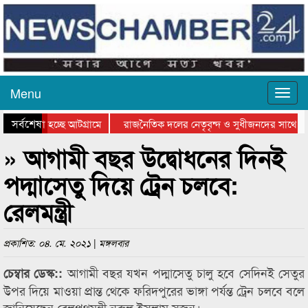
Menu
সর্বশেষ
ে যাওয়া হচ্ছে আটগ্রামে
রাজনৈতিক দলের নেতৃবৃন্দ ও সুধীজনদের সাথে কা
যোগিতার পুরস্কার বিতরণ সম্পন্ন
সিলেটে বাংলাদেশ গ্রুপ থিয়েটার ফেডারেশানের বিভ
» আগামী বছর উদ্বোধনের দিনই
পদ্মাসেতু দিয়ে ট্রেন চলবে:
রেলমন্ত্রী
প্রকাশিত: ০৪. মে. ২০২১ | মঙ্গলবার
আগামী বছর যখন পদ্মাসেতু চালু হবে সেদিনই সেতুর
চেম্বার ডেস্ক::
উপর দিয়ে মাওয়া প্রান্ত থেকে ফরিদপুরের ভাঙ্গা পর্যন্ত ট্রেন চলবে বলে
জানিয়েছেন রেলপথমন্ত্রী নূরুল ইসলাম সুজন।