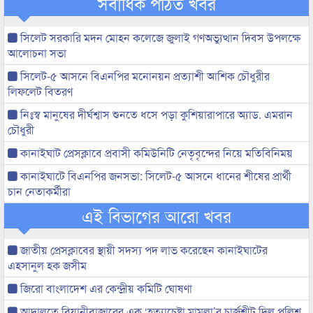
সর্বাধিক পঠিত খবর
সিলেট সরকারি মদন মোহন কলেজে জুলাই গণঅভ্যুত্থান দিবস উপলক্ষে
আলোচনা সভা
সিলেট-৫ আসনে বিএনপির মনোনয়ন প্রত্যাশী আশিক চৌধুরীর
লিফলেট বিতরণ
নিঃস্ব মানুষের দীর্ঘশ্বাস শুনতে ধসে পড়া কুশিয়ারাপারে অ্যাড. এমরান
চৌধুরী
কানাইঘাট প্রেসক্লাবে প্রবাসী কমিউনিটি নেতৃবৃন্দের নিয়ে মতিবিনিময়
কানাইঘাটে বিএনপির জনসভা: সিলেট-৫ আসনে ধানের শীষের প্রার্থী
চান নেতাকর্মীরা
এই বিভাগের আরো খবর
জাতীয় প্রেসক্লাবের স্থায়ী সদস্য পদ লাভ করেছেন কানাইঘাটের
এহসানুল হক জসীম
জিরো বাংলাদেশ এর কেন্দ্রীয় কমিটি ঘোষণা
আদালতে বিয়ানীবাজারের এক ‘হত্যাচেষ্টা মামলা’র চার্জশীট দিল পুলিশ