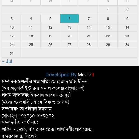
M
T
W
T
F
S
S
1
2
3
4
5
6
7
8
9
10
11
12
13
14
15
16
17
18
19
20
21
22
23
24
25
26
27
28
29
30
31
« Jul
Developed By
Media
it
সম্পাদক মন্ডলীর সভাপতি:
মোহাম্মাদ মহি উদ্দিন
(অধ্যক্ষ,সার্ক ইন্টারন্যাশনাল কলেজ বাংলাদেশ)
প্রধান সম্পাদক:
ইকবাল আহমদ চৌধুরী
(ইংল্যান্ড প্রবাসী, সাংবাদিক ও লেখক)
সম্পাদক:
তাওহীদুল ইসলাম
মোবাইল : ০১৭১০-৯৯৩৫৭২
সম্পাদকীয় কার্যালয়:
অফিস নং-০২, বশির কমপ্লেক্স, লালদিঘীরপার রোড,
বন্দরবাজার, সিলেট।