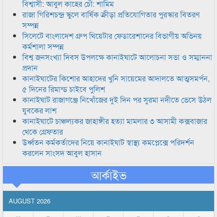
বিশ্বাসী: আবুল কাহের চৌ: শামিম
রাজা গিরিশচন্দ্র স্কুলে বার্ষিক ক্রীড়া প্রতিযোগিতার পুরস্কার বিতরণ
সম্পন্ন
সিলেটে বাংলাদেশ গ্রুপ থিয়েটার ফেডারেশানের বিভাগীয় অভিনয়
কর্মশালা সম্পন্ন
বিশ্ব জনসংখ্যা দিবস উপলক্ষে কানাইঘাটে আলোচনা সভা ও সম্মাননা
প্রদান
কানাইঘাটের কিশোর আহাদের খুনি সায়েমের আদালতে আত্মসমর্পন,
৫ দিনের রিমান্ড চাইবে পুলিশ
কানাইঘাট রাজাগঞ্জে নিখোঁজের দুই দিন পর সুরমা নদীতে ভেসে উঠল
যুবকের লাশ
কানাইঘাটে চাঞ্চল্যকর জাহাঙ্গীর হত্যা মামলার ৩ আসামী কক্সবাজার
থেকে গ্রেফতার
উর্ধ্বতন কর্মকর্তাদের নিয়ে কানাইঘাট স্বাস্থ্য কমপ্লেক্সে পরিদর্শন
করলেন সাংসদ আবুল হাসান
আর্কাইভ
AUGUST 2026