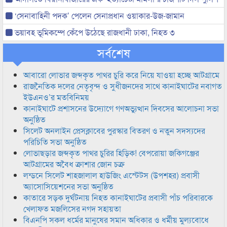
‘সেনাবাহিনী পদক’ পেলেন সেনাপ্রধান ওয়াকার-উজ-জামান
ভয়াবহ ভূমিকম্পে কেঁপে উঠেছে রাজধানী ঢাকা, নিহত ৩
সর্বশেষ
আবারো লোভার জব্দকৃত পাথর চুরি করে নিয়ে যাওয়া হচ্ছে আটগ্রামে
রাজনৈতিক দলের নেতৃবৃন্দ ও সুধীজনদের সাথে কানাইঘাটের নবাগত
ইউএনও’র মতবিনিময়
কানাইঘাটে প্রশাসনের উদ্যোগে গণঅভ্যুত্থান দিবসের আলোচনা সভা
অনুষ্ঠিত
সিলেট অনলাইন প্রেসক্লাবের পুরস্কার বিতরণ ও নতুন সদস্যদের
পরিচিতি সভা অনুষ্ঠিত
লোভাছড়ার জব্দকৃত পাথর চুরির হিড়িক! বেপরোয়া জকিগঞ্জের
আটগ্রামের অবৈধ ক্রাশার জোন চক্র
লন্ডনে সিলেট শাহজালাল হাউজিং এস্টেটস (উপশহর) প্রবাসী
অ্যাসোসিয়েশনের সভা অনুষ্ঠিত
কাতারে সড়ক দুর্ঘটনায় নিহত কানাইঘাটের প্রবাসী পাঁচ পরিবারকে
খেলাফত মজলিসের নগদ সহায়তা
বিএনপি সকল ধর্মের মানুষের সমান অধিকার ও ধর্মীয় মুল্যবোধে