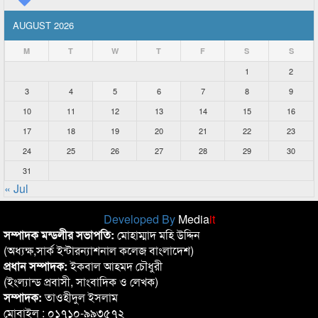
AUGUST 2026
M
T
W
T
F
S
S
1
2
3
4
5
6
7
8
9
10
11
12
13
14
15
16
17
18
19
20
21
22
23
24
25
26
27
28
29
30
31
« Jul
Developed By
Media
it
সম্পাদক মন্ডলীর সভাপতি:
মোহাম্মাদ মহি উদ্দিন
(অধ্যক্ষ,সার্ক ইন্টারন্যাশনাল কলেজ বাংলাদেশ)
প্রধান সম্পাদক:
ইকবাল আহমদ চৌধুরী
(ইংল্যান্ড প্রবাসী, সাংবাদিক ও লেখক)
সম্পাদক:
তাওহীদুল ইসলাম
মোবাইল : ০১৭১০-৯৯৩৫৭২