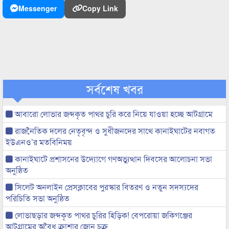
Messenger
Copy Link
সর্বশেষ খবর
আবারো লোভার জব্দকৃত পাথর চুরি করে নিয়ে যাওয়া হচ্ছে আটগ্রামে
রাজনৈতিক দলের নেতৃবৃন্দ ও সুধীজনদের সাথে কানাইঘাটের নবাগত
ইউএনও’র মতবিনিময়
কানাইঘাটে প্রশাসনের উদ্যোগে গণঅভ্যুত্থান দিবসের আলোচনা সভা
অনুষ্ঠিত
সিলেট অনলাইন প্রেসক্লাবের পুরস্কার বিতরণ ও নতুন সদস্যদের
পরিচিতি সভা অনুষ্ঠিত
লোভাছড়ার জব্দকৃত পাথর চুরির হিড়িক! বেপরোয়া জকিগঞ্জের
আটগ্রামের অবৈধ ক্রাশার জোন চক্র