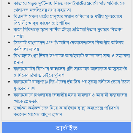
কাতারে সড়ক দুর্ঘটনায় নিহত কানাইঘাটের প্রবাসী পাঁচ পরিবারকে
খেলাফত মজলিসের নগদ সহায়তা
বিএনপি সকল ধর্মের মানুষের সমান অধিকার ও ধর্মীয় মুল্যবোধে
বিশ্বাসী: আবুল কাহের চৌ: শামিম
রাজা গিরিশচন্দ্র স্কুলে বার্ষিক ক্রীড়া প্রতিযোগিতার পুরস্কার বিতরণ
সম্পন্ন
সিলেটে বাংলাদেশ গ্রুপ থিয়েটার ফেডারেশানের বিভাগীয় অভিনয়
কর্মশালা সম্পন্ন
বিশ্ব জনসংখ্যা দিবস উপলক্ষে কানাইঘাটে আলোচনা সভা ও সম্মাননা
প্রদান
কানাইঘাটের কিশোর আহাদের খুনি সায়েমের আদালতে আত্মসমর্পন,
৫ দিনের রিমান্ড চাইবে পুলিশ
কানাইঘাট রাজাগঞ্জে নিখোঁজের দুই দিন পর সুরমা নদীতে ভেসে উঠল
যুবকের লাশ
কানাইঘাটে চাঞ্চল্যকর জাহাঙ্গীর হত্যা মামলার ৩ আসামী কক্সবাজার
থেকে গ্রেফতার
উর্ধ্বতন কর্মকর্তাদের নিয়ে কানাইঘাট স্বাস্থ্য কমপ্লেক্সে পরিদর্শন
করলেন সাংসদ আবুল হাসান
আর্কাইভ