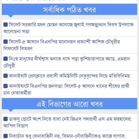
সর্বাধিক পঠিত খবর
সিলেট সরকারি মদন মোহন কলেজে জুলাই গণঅভ্যুত্থান দিবস উপলক্ষে
আলোচনা সভা
সিলেট-৫ আসনে বিএনপির মনোনয়ন প্রত্যাশী আশিক চৌধুরীর
লিফলেট বিতরণ
নিঃস্ব মানুষের দীর্ঘশ্বাস শুনতে ধসে পড়া কুশিয়ারাপারে অ্যাড. এমরান
চৌধুরী
কানাইঘাট প্রেসক্লাবে প্রবাসী কমিউনিটি নেতৃবৃন্দের নিয়ে মতিবিনিময়
কানাইঘাটে বিএনপির জনসভা: সিলেট-৫ আসনে ধানের শীষের প্রার্থী
চান নেতাকর্মীরা
এই বিভাগের আরো খবর
ডাকসু ভোটে অংশ নিতে বাধা নেই জিএস পদপ্রার্থী এস এম ফরহাদের:
আপিল বিভাগ
নিবার্চনে শুধু সেনাবাহিনী নয়, বিমান-নৌবাহিনীকেও কাজে লাগাব: