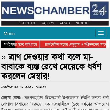
Menu
সর্বশেষ
ে যাওয়া হচ্ছে আটগ্রামে
রাজনৈতিক দলের নেতৃবৃন্দ ও সুধীজনদের সাথে ক
যোগিতার পুরস্কার বিতরণ সম্পন্ন
সিলেটে বাংলাদেশ গ্রুপ থিয়েটার ফেডারেশানের বিভ
» ত্রাণ দেওয়ার কথা বলে মা-
বাবাকে ব্যস্ত রেখে মেয়েকে ধর্ষণ
করলেন মেম্বার!
প্রকাশিত: ০৩. মে. ২০২১ | সোমবার
বাগেরহাটের চিতলমারী উপজেলায় ইউপি সদস্য ননী
চেম্বার ডেস্ক::
গোপাল বিশ্বাসের বিরুদ্ধে এক স্কুলছাত্রীকে (১৩) ধর্ষণের অভিযোগ
উঠেছে। ধর্ষণের পর লোকলজ্জার ভয়ে ওই ছাত্রী ঘরের আড়ায় ওড়না