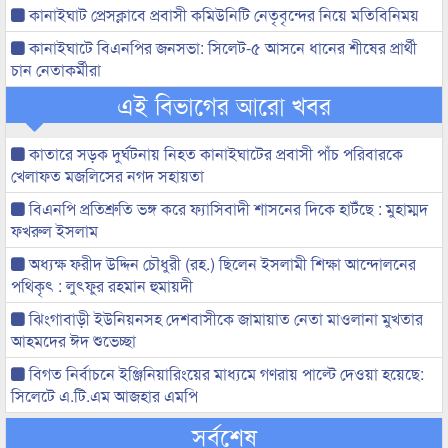
কানাইঘাট প্রেসক্লাবে প্রবাসী কমিউনিটি নেতৃবৃন্দের নিয়ে মতিবিনিময়
কানাইঘাটে বিএনপির জনসভা: সিলেট-৫ আসনে ধানের শীষের প্রার্থী
চান নেতাকর্মীরা
এই বিভাগের আরো খবর
কাতারে সড়ক দুর্ঘটনায় নিহত কানাইঘাটের প্রবাসী পাঁচ পরিবারকে
খেলাফত মজলিসের নগদ সহায়তা
বিএনপি প্রতিশ্রুতি ভঙ্গ করে ফ্যাসিবাদী শাসনের দিকে হাটঁছে : মুহাম্মদ
ফখরুল ইসলাম
অধ্যক্ষ ফরীদ উদ্দিন চৌধুরী (রহ.) ছিলেন ইসলামী শিক্ষা আন্দোলনের
পথিকৃৎ : লুৎফুর রহমান হুমায়দী
ঝিংগাবাড়ী ইউনিয়নসহ দেশবাসীকে জামায়াত নেতা মাওলানা মুখতার
আহমদের ঈদ শুভেচ্ছা
বিগত নির্বাচনে ইঞ্জিনিয়ারিংয়ের মাধ্যমে গণরায় পাল্টে দেওয়া হয়েছে:
সিলেটে এ.টি.এম আজহার এমপি
সর্বশেষ