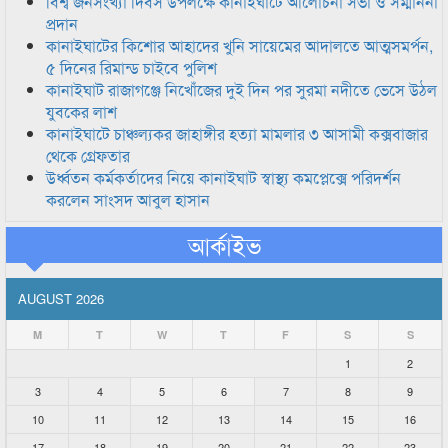
বিশ্ব জনসংখ্যা দিবস উপলক্ষে কানাইঘাটে আলোচনা সভা ও সম্মাননা
প্রদান
কানাইঘাটের কিশোর আহাদের খুনি সায়েমের আদালতে আত্মসমর্পন,
৫ দিনের রিমান্ড চাইবে পুলিশ
কানাইঘাট রাজাগঞ্জে নিখোঁজের দুই দিন পর সুরমা নদীতে ভেসে উঠল
যুবকের লাশ
কানাইঘাটে চাঞ্চল্যকর জাহাঙ্গীর হত্যা মামলার ৩ আসামী কক্সবাজার
থেকে গ্রেফতার
উর্ধ্বতন কর্মকর্তাদের নিয়ে কানাইঘাট স্বাস্থ্য কমপ্লেক্সে পরিদর্শন
করলেন সাংসদ আবুল হাসান
আর্কাইভ
AUGUST 2026
M
T
W
T
F
S
S
1
2
3
4
5
6
7
8
9
10
11
12
13
14
15
16
17
18
19
20
21
22
23