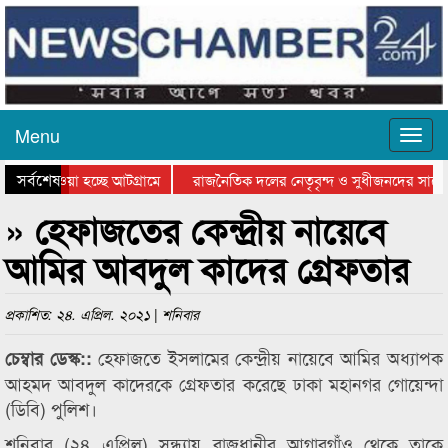
Menu
সর্বশেষ
নিয়ে যাওয়া হচ্ছে আটগ্রামে
রাজনৈতিক দলের নেতৃবৃন্দ ও সুধীজনদের সাথে
রতিযোগিতার পুরস্কার বিতরণ সম্পন্ন
সিলেটে বাংলাদেশ গ্রুপ থিয়েটার ফেডারেশানের 
» হেফাজতের কেন্দ্রীয় নায়েবে
আমির আবদুল কাদের গ্রেফতার
প্রকাশিত: ২৪. এপ্রিল. ২০২১ | শনিবার
হেফাজতে ইসলামের কেন্দ্রীয় নায়েবে আমির অধ্যাপক
চেম্বার ডেস্ক::
আহমদ আবদুল কাদেরকে গ্রেফতার করেছে ঢাকা মহানগর গোয়েন্দা
(ডিবি) পুলিশ।
শনিবার (২৪ এপ্রিল) সন্ধ্যায় রাজধানীর আগারগাঁও থেকে তাকে