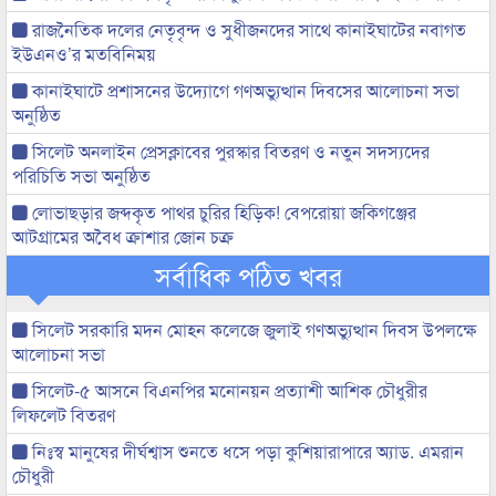
রাজনৈতিক দলের নেতৃবৃন্দ ও সুধীজনদের সাথে কানাইঘাটের নবাগত
ইউএনও’র মতবিনিময়
কানাইঘাটে প্রশাসনের উদ্যোগে গণঅভ্যুত্থান দিবসের আলোচনা সভা
অনুষ্ঠিত
সিলেট অনলাইন প্রেসক্লাবের পুরস্কার বিতরণ ও নতুন সদস্যদের
পরিচিতি সভা অনুষ্ঠিত
লোভাছড়ার জব্দকৃত পাথর চুরির হিড়িক! বেপরোয়া জকিগঞ্জের
আটগ্রামের অবৈধ ক্রাশার জোন চক্র
সর্বাধিক পঠিত খবর
সিলেট সরকারি মদন মোহন কলেজে জুলাই গণঅভ্যুত্থান দিবস উপলক্ষে
আলোচনা সভা
সিলেট-৫ আসনে বিএনপির মনোনয়ন প্রত্যাশী আশিক চৌধুরীর
লিফলেট বিতরণ
নিঃস্ব মানুষের দীর্ঘশ্বাস শুনতে ধসে পড়া কুশিয়ারাপারে অ্যাড. এমরান
চৌধুরী