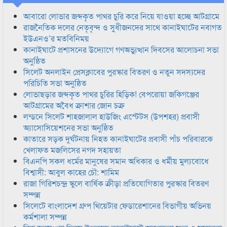
আবারো লোভার জব্দকৃত পাথর চুরি করে নিয়ে যাওয়া হচ্ছে আটগ্রামে
রাজনৈতিক দলের নেতৃবৃন্দ ও সুধীজনদের সাথে কানাইঘাটের নবাগত
ইউএনও’র মতবিনিময়
কানাইঘাটে প্রশাসনের উদ্যোগে গণঅভ্যুত্থান দিবসের আলোচনা সভা
অনুষ্ঠিত
সিলেট অনলাইন প্রেসক্লাবের পুরস্কার বিতরণ ও নতুন সদস্যদের
পরিচিতি সভা অনুষ্ঠিত
লোভাছড়ার জব্দকৃত পাথর চুরির হিড়িক! বেপরোয়া জকিগঞ্জের
আটগ্রামের অবৈধ ক্রাশার জোন চক্র
লন্ডনে সিলেট শাহজালাল হাউজিং এস্টেটস (উপশহর) প্রবাসী
অ্যাসোসিয়েশনের সভা অনুষ্ঠিত
কাতারে সড়ক দুর্ঘটনায় নিহত কানাইঘাটের প্রবাসী পাঁচ পরিবারকে
খেলাফত মজলিসের নগদ সহায়তা
বিএনপি সকল ধর্মের মানুষের সমান অধিকার ও ধর্মীয় মুল্যবোধে
বিশ্বাসী: আবুল কাহের চৌ: শামিম
রাজা গিরিশচন্দ্র স্কুলে বার্ষিক ক্রীড়া প্রতিযোগিতার পুরস্কার বিতরণ
সম্পন্ন
সিলেটে বাংলাদেশ গ্রুপ থিয়েটার ফেডারেশানের বিভাগীয় অভিনয়
কর্মশালা সম্পন্ন