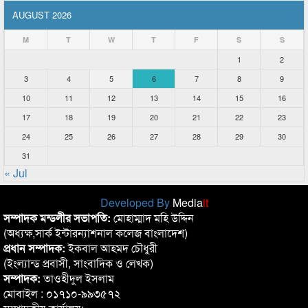
AUGUST 2026
M
T
W
T
F
S
S
1
2
3
4
5
6
7
8
9
10
11
12
13
14
15
16
17
18
19
20
21
22
23
24
25
26
27
28
29
30
31
« Jul
Developed By
Media
it
সম্পাদক মন্ডলীর সভাপতি:
মোহাম্মাদ মহি উদ্দিন
(অধ্যক্ষ,সার্ক ইন্টারন্যাশনাল কলেজ বাংলাদেশ)
প্রধান সম্পাদক:
ইকবাল আহমদ চৌধুরী
(ইংল্যান্ড প্রবাসী, সাংবাদিক ও লেখক)
সম্পাদক:
তাওহীদুল ইসলাম
মোবাইল : ০১৭১০-৯৯৩৫৭২