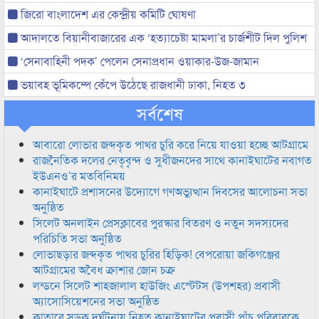
জিরো বাংলাদেশ এর কেন্দ্রীয় কমিটি ঘোষণা
আদালতে বিয়ানীবাজারের এক ‘হত্যাচেষ্টা মামলা’র চার্জশীট দিল পুলিশ
‘সেনাবাহিনী পদক’ পেলেন সেনাপ্রধান ওয়াকার-উজ-জামান
ভয়াবহ ভূমিকম্পে কেঁপে উঠেছে রাজধানী ঢাকা, নিহত ৩
সর্বশেষ
আবারো লোভার জব্দকৃত পাথর চুরি করে নিয়ে যাওয়া হচ্ছে আটগ্রামে
রাজনৈতিক দলের নেতৃবৃন্দ ও সুধীজনদের সাথে কানাইঘাটের নবাগত
ইউএনও’র মতবিনিময়
কানাইঘাটে প্রশাসনের উদ্যোগে গণঅভ্যুত্থান দিবসের আলোচনা সভা
অনুষ্ঠিত
সিলেট অনলাইন প্রেসক্লাবের পুরস্কার বিতরণ ও নতুন সদস্যদের
পরিচিতি সভা অনুষ্ঠিত
লোভাছড়ার জব্দকৃত পাথর চুরির হিড়িক! বেপরোয়া জকিগঞ্জের
আটগ্রামের অবৈধ ক্রাশার জোন চক্র
লন্ডনে সিলেট শাহজালাল হাউজিং এস্টেটস (উপশহর) প্রবাসী
অ্যাসোসিয়েশনের সভা অনুষ্ঠিত
কাতারে সড়ক দুর্ঘটনায় নিহত কানাইঘাটের প্রবাসী পাঁচ পরিবারকে