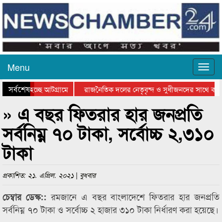
Menu
সর্বশেষ
যাওয়া হচ্ছে আটগ্রামে
রাজনৈতিক দলের নেতৃবৃন্দ ও সুধীজনদের সাথে কান
িতার পুরস্কার বিতরণ সম্পন্ন
সিলেটে বাংলাদেশ গ্রুপ থিয়েটার ফেডারেশানের বিভাগ
» এ বছর ফিতরার হার জনপ্রতি
সর্বনিম্ন ৭০ টাকা, সর্বোচ্চ ২,৩১০
টাকা
প্রকাশিত: ২১. এপ্রিল. ২০২১ | বুধবার
রমজানে এ বছর বাংলাদেশে ফিতরার হার জনপ্রতি
চেম্বার ডেস্ক::
সর্বনিম্ন ৭০ টাকা ও সর্বোচ্চ ২ হাজার ৩১০ টাকা নির্ধারণ করা হয়েছে।