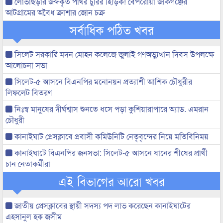
লোভাছড়ার জব্দকৃত পাথর চুরির হিড়িক! বেপরোয়া জকিগঞ্জের
আটগ্রামের অবৈধ ক্রাশার জোন চক্র
সর্বাধিক পঠিত খবর
সিলেট সরকারি মদন মোহন কলেজে জুলাই গণঅভ্যুত্থান দিবস উপলক্ষে
আলোচনা সভা
সিলেট-৫ আসনে বিএনপির মনোনয়ন প্রত্যাশী আশিক চৌধুরীর
লিফলেট বিতরণ
নিঃস্ব মানুষের দীর্ঘশ্বাস শুনতে ধসে পড়া কুশিয়ারাপারে অ্যাড. এমরান
চৌধুরী
কানাইঘাট প্রেসক্লাবে প্রবাসী কমিউনিটি নেতৃবৃন্দের নিয়ে মতিবিনিময়
কানাইঘাটে বিএনপির জনসভা: সিলেট-৫ আসনে ধানের শীষের প্রার্থী
চান নেতাকর্মীরা
এই বিভাগের আরো খবর
জাতীয় প্রেসক্লাবের স্থায়ী সদস্য পদ লাভ করেছেন কানাইঘাটের
এহসানুল হক জসীম